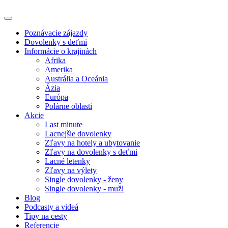
Poznávacie zájazdy
Dovolenky s deťmi
Informácie o krajinách
Afrika
Amerika
Austrália a Oceánia
Ázia
Európa
Polárne oblasti
Akcie
Last minute
Lacnejšie dovolenky
Zľavy na hotely a ubytovanie
Zľavy na dovolenky s deťmi
Lacné letenky
Zľavy na výlety
Single dovolenky - ženy
Single dovolenky - muži
Blog
Podcasty a videá
Tipy na cesty
Referencie