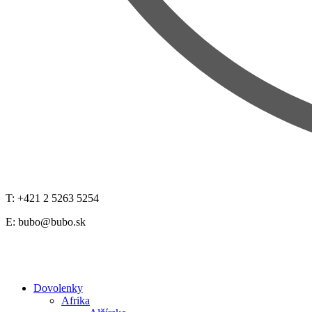
T: +421 2 5263 5254
E:
bubo@bubo.sk
Dovolenky
Afrika