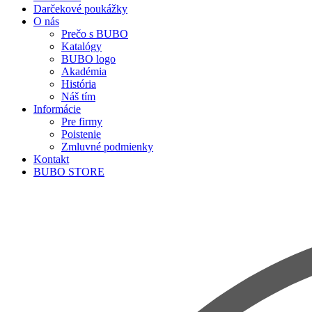
Darčekové poukážky
O nás
Prečo s BUBO
Katalógy
BUBO logo
Akadémia
História
Náš tím
Informácie
Pre firmy
Poistenie
Zmluvné podmienky
Kontakt
BUBO STORE