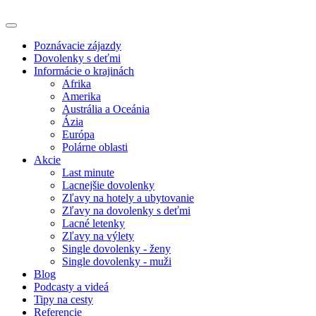
Poznávacie zájazdy
Dovolenky s deťmi
Informácie o krajinách
Afrika
Amerika
Austrália a Oceánia
Ázia
Európa
Polárne oblasti
Akcie
Last minute
Lacnejšie dovolenky
Zľavy na hotely a ubytovanie
Zľavy na dovolenky s deťmi
Lacné letenky
Zľavy na výlety
Single dovolenky - ženy
Single dovolenky - muži
Blog
Podcasty a videá
Tipy na cesty
Referencie