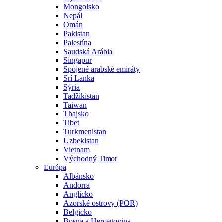
Mongolsko
Nepál
Omán
Pakistan
Palestína
Saudská Arábia
Singapur
Spojené arabské emiráty
Srí Lanka
Sýria
Tadžikistan
Taiwan
Thajsko
Tibet
Turkmenistan
Uzbekistan
Vietnam
Východný Timor
Európa
Albánsko
Andorra
Anglicko
Azorské ostrovy (POR)
Belgicko
Bosna a Hercegovina