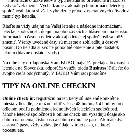
** informácie o dĺžke letov a typu lietadla sú orientačné a môžu sa
kedykoľvek meniť. Vychádzame z aktuálnych informácií leteckej
spoločnosti, ktorá si však vyhradzuje právo z operatívnych dôvodov
meniť typ lietadla.
Riaďte sa vždy údajmi na Vašej letenke a následne informáciami
leteckej spoločnosti, údajmi na obrazovkách a hláseniami na letisku.
Informácie o časoch odletov ako aj o leteckej spoločnosti sa môžu
zmeniť. Všetky uvedené časy sú miestne a zohľadňujú časový
posun. Do lietadla si zvoľte pohodlné oblečenie a pite dostatok
tekutín (hlavne dostatok vody).
Na dlhé lety do Japonska Vám BUBO, najväčší predajca luxusných
leteniek na Slovensku, odporúča využiť triedu
Business
! Prileťte do
svojho cieľa oddýchnutý. V BUBO Vám radi poradíme.
TIPY NA ONLINE CHECKIN
Online check-in:
registráciu na let, kedy sú udelené konkrétne
miesta v lietadle, je možné robiť v čase 48 hodín až 4 hodiny pred
odletom podľa podmienok jednotlivých leteckých spoločností.
Mnohé letecké spoločnosti k online check-inu vyžadujú údaje ako
dátum narodenia, číslo pasu a dátum expirácie pasu. Ak máte dva
cestovné pasy, vždy zadávajte údaje, z toho pasu, na ktorý
pocestujete.