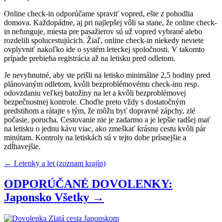
Online check-in odporúčame spraviť vopred, ešte z pohodlia
domova. Každopádne, aj pri najlepšej vôli sa stane, že online check-
in nefunguje, miesta pre pasažierov sú už vopred vybrané alebo
rozdelili spolucestujúcich. Žiaľ, online check-in niekedy neviete
ovplyvniť nakoľko ide o systém leteckej spoločnosti. V takomto
prípade prebieha registrácia až na letisku pred odletom.
Je nevyhnutné, aby ste prišli na letisko minimálne 2,5 hodiny pred
plánovaným odletom, kvôli bezproblémovému check-inu resp.
odovzdaniu veľkej batožiny na let a kvôli bezproblémovej
bezpečnostnej kontrole. Choďte preto vždy s dostatočným
predstihom a rátajte s tým, že môžu byť dopravné zápchy, zlé
počasie, porucha. Cestovanie nie je zadarmo a je lepšie radšej mať
na letisku o jednu kávu viac, ako zmeškať krásnu cestu kvôli pár
minútam. Kontroly na letiskách sú v tejto dobe prísnejšie a
zdĺhavejšie.
← Letenky a let (zoznam krajín)
ODPORÚČANÉ DOVOLENKY:
Japonsko
Všetky →