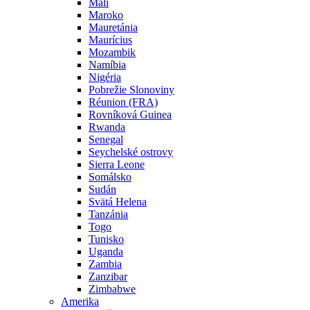
Mali
Maroko
Mauretánia
Maurícius
Mozambik
Namíbia
Nigéria
Pobrežie Slonoviny
Réunion (FRA)
Rovníková Guinea
Rwanda
Senegal
Seychelské ostrovy
Sierra Leone
Somálsko
Sudán
Svätá Helena
Tanzánia
Togo
Tunisko
Uganda
Zambia
Zanzibar
Zimbabwe
Amerika