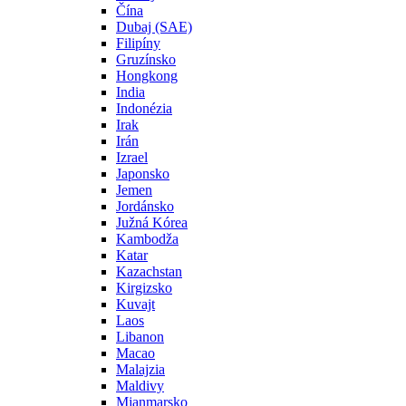
Čína
Dubaj (SAE)
Filipíny
Gruzínsko
Hongkong
India
Indonézia
Irak
Irán
Izrael
Japonsko
Jemen
Jordánsko
Južná Kórea
Kambodža
Katar
Kazachstan
Kirgizsko
Kuvajt
Laos
Libanon
Macao
Malajzia
Maldivy
Mjanmarsko