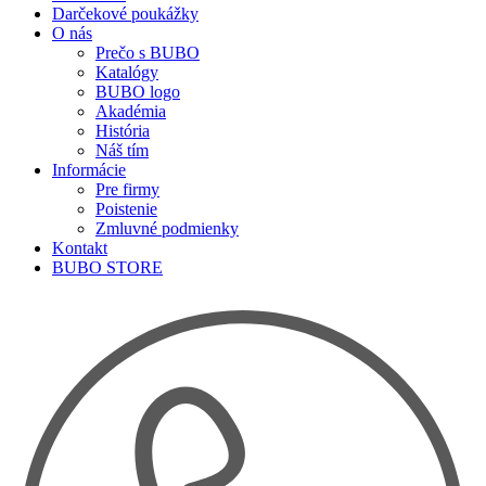
Darčekové poukážky
O nás
Prečo s BUBO
Katalógy
BUBO logo
Akadémia
História
Náš tím
Informácie
Pre firmy
Poistenie
Zmluvné podmienky
Kontakt
BUBO STORE