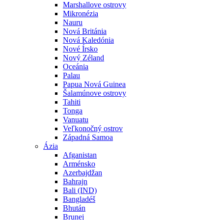
Marshallove ostrovy
Mikronézia
Nauru
Nová Británia
Nová Kaledónia
Nové Írsko
Nový Zéland
Oceánia
Palau
Papua Nová Guinea
Šalamúnove ostrovy
Tahiti
Tonga
Vanuatu
Veľkonočný ostrov
Západná Samoa
Ázia
Afganistan
Arménsko
Azerbajdžan
Bahrajn
Bali (IND)
Bangladéš
Bhután
Brunej