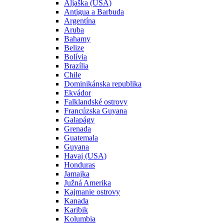
Aljaška (USA)
Antigua a Barbuda
Argentína
Aruba
Bahamy
Belize
Bolívia
Brazília
Chile
Dominikánska republika
Ekvádor
Falklandské ostrovy
Francúzska Guyana
Galapágy
Grenada
Guatemala
Guyana
Havaj (USA)
Honduras
Jamajka
Južná Amerika
Kajmanie ostrovy
Kanada
Karibik
Kolumbia