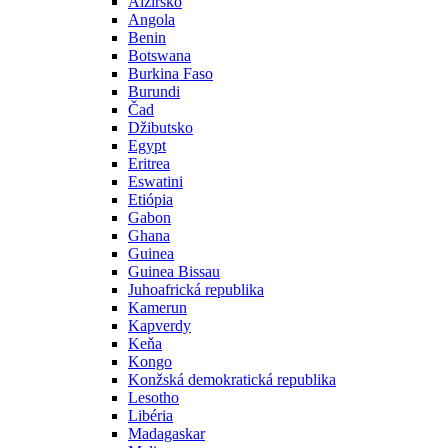
Alžírsko
Angola
Benin
Botswana
Burkina Faso
Burundi
Čad
Džibutsko
Egypt
Eritrea
Eswatini
Etiópia
Gabon
Ghana
Guinea
Guinea Bissau
Juhoafrická republika
Kamerun
Kapverdy
Keňa
Kongo
Konžská demokratická republika
Lesotho
Libéria
Madagaskar