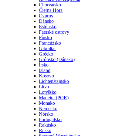
Chorvátsko
Čierna Hora
Cyprus
Dánsko
Estónsko
Faerské ostrovy
Fínsko
Francúzsko
Gibraltar
Grécko
Grónsko (Dánsko)
Írsko
Island
Kosovo
Lichtenštajnsko
Litva
Lotyšsko
Madeira (POR)
Monako
Nemecko
Nórsko
Portugalsko
Rakúsko
Rusko
Severné Macedónsko