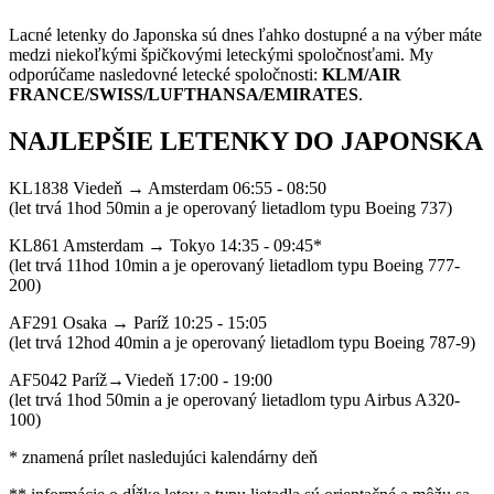
Lacné letenky do Japonska sú dnes ľahko dostupné a na výber máte
medzi niekoľkými špičkovými leteckými spoločnosťami. My
odporúčame nasledovné letecké spoločnosti:
KLM/AIR
FRANCE/SWISS/LUFTHANSA/EMIRATES
.
NAJLEPŠIE LETENKY DO JAPONSKA
KL1838 Viedeň → Amsterdam 06:55 - 08:50
(let trvá 1hod 50min a je operovaný lietadlom typu Boeing 737)
KL861 Amsterdam → Tokyo 14:35 - 09:45*
(let trvá 11hod 10min a je operovaný lietadlom typu Boeing 777-
200)
AF291 Osaka → Paríž 10:25 - 15:05
(let trvá 12hod 40min a je operovaný lietadlom typu Boeing 787-9)
AF5042 Paríž→Viedeň 17:00 - 19:00
(let trvá 1hod 50min a je operovaný lietadlom typu Airbus A320-
100)
* znamená prílet nasledujúci kalendárny deň