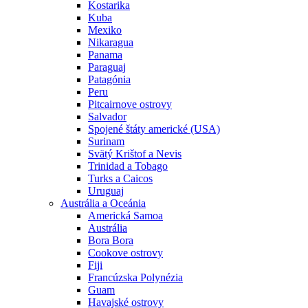
Kostarika
Kuba
Mexiko
Nikaragua
Panama
Paraguaj
Patagónia
Peru
Pitcairnove ostrovy
Salvador
Spojené štáty americké (USA)
Surinam
Svätý Krištof a Nevis
Trinidad a Tobago
Turks a Caicos
Uruguaj
Austrália a Oceánia
Americká Samoa
Austrália
Bora Bora
Cookove ostrovy
Fiji
Francúzska Polynézia
Guam
Havajské ostrovy