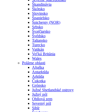
Škandinávia
Škótsko
Slovinsko
Španielsko
Špicbergy (NOR)
Srbsko
Švajčiarsko
Švédsko
Taliansko
Turecko
Vatikán
Veľká Británia
Wales
Polárne oblasti
Aljaška
Antarktída
Arktída
Čukotka
Grónsko
Južné Shetlandské ostrovy
Južný pól
Ohňová zem
Severný pól
Sibír