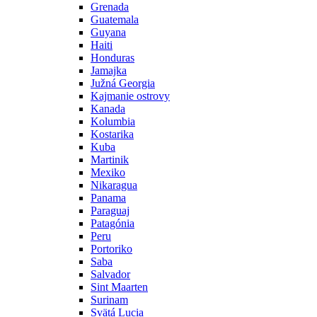
Grenada
Guatemala
Guyana
Haiti
Honduras
Jamajka
Južná Georgia
Kajmanie ostrovy
Kanada
Kolumbia
Kostarika
Kuba
Martinik
Mexiko
Nikaragua
Panama
Paraguaj
Patagónia
Peru
Portoriko
Saba
Salvador
Sint Maarten
Surinam
Svätá Lucia