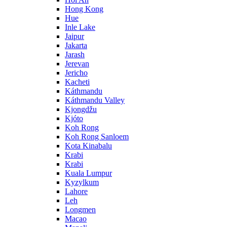
Hong Kong
Hue
Inle Lake
Jaipur
Jakarta
Jarash
Jerevan
Jericho
Kacheti
Káthmandu
Káthmandu Valley
Kjongdžu
Kjóto
Koh Rong
Koh Rong Sanloem
Kota Kinabalu
Krabi
Krabi
Kuala Lumpur
Kyzylkum
Lahore
Leh
Longmen
Macao