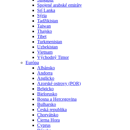
Spojené arabské emiráty
Srí Lanka
Sýria
Tadžikistan
Taiwan
Thajsko
Tibet
Turkmenistan
Uzbekistan
Vietnam
Východný Timor
Európa
Albánsko
Andorra
Anglicko
Azorské ostrovy (POR)
Belgicko
Bielorusko
Bosna a Hercegovina
Bulharsko
Česká republika
Chorvátsko
Čierna Hora
Cyprus