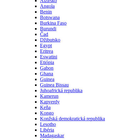
Alžírsko
Angola
Benin
Botswana
Burkina Faso
Burundi
Čad
Džibutsko
Egypt
Eritrea
Eswatini
Etiópia
Gabon
Ghana
Guinea
Guinea Bissau
Juhoafrická republika
Kamerun
Kapverdy
Keňa
Kongo
Konžská demokratická republika
Lesotho
Libéria
Madagaskar