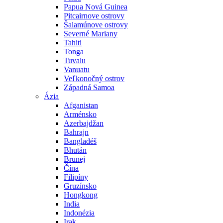
Papua Nová Guinea
Pitcairnove ostrovy
Šalamúnove ostrovy
Severné Mariany
Tahiti
Tonga
Tuvalu
Vanuatu
Veľkonočný ostrov
Západná Samoa
Ázia
Afganistan
Arménsko
Azerbajdžan
Bahrajn
Bangladéš
Bhután
Brunej
Čína
Filipíny
Gruzínsko
Hongkong
India
Indonézia
Irak