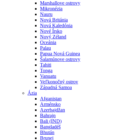
Marshallove ostrovy
Mikronézia
Nauru
Nová Británia
Nová Kaledónia
Nové Írsko
Nový Zéland
Oceánia
Palau
Papua Nová Guinea
Šalamúnove ostrovy
Tahiti
Tonga
Vanuatu
Veľkonočný ostrov
Západná Samoa
Ázia
Afganistan
Arménsko
Azerbajdžan
Bahrajn
Bali (IND)
Bangladéš
Bhután
Brunej