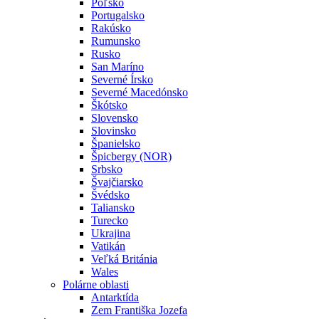
Poľsko
Portugalsko
Rakúsko
Rumunsko
Rusko
San Maríno
Severné Írsko
Severné Macedónsko
Škótsko
Slovensko
Slovinsko
Španielsko
Špicbergy (NOR)
Srbsko
Švajčiarsko
Švédsko
Taliansko
Turecko
Ukrajina
Vatikán
Veľká Británia
Wales
Polárne oblasti
Antarktída
Zem Františka Jozefa