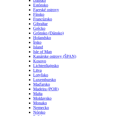
Dánsko
Estónsko
Faerské ostrovy
Fínsko
Francúzsko
Gibraltar
Grécko
Grónsko (Dánsko)
Holandsko
Írsko
Island
Isle of Man
Kanárske ostrovy (ŠPAN)
Kosovo
Lichtenštajnsko
Litva
Lotyšsko
Luxembursko
Maďarsko
Madeira (POR)
Malta
Moldavsko
Monako
Nemecko
Nórsko