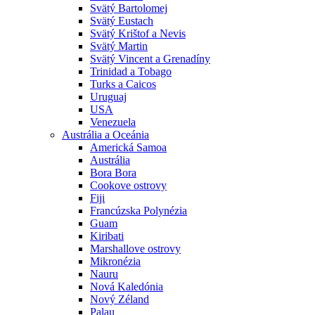
Svätý Bartolomej
Svätý Eustach
Svätý Krištof a Nevis
Svätý Martin
Svätý Vincent a Grenadíny
Trinidad a Tobago
Turks a Caicos
Uruguaj
USA
Venezuela
Austrália a Oceánia
Americká Samoa
Austrália
Bora Bora
Cookove ostrovy
Fiji
Francúzska Polynézia
Guam
Kiribati
Marshallove ostrovy
Mikronézia
Nauru
Nová Kaledónia
Nový Zéland
Palau