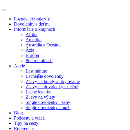
Poznávacie zájazdy
Dovolenky s deťmi
Informácie o krajinách
Afrika
Amerika
Austrália a Oceánia
Ázia
Európa
Polárne oblasti
Akcie
Last minute
Lacnejšie dovolenky
Zľavy na hotely a ubytovanie
Zľavy na dovolenky s deťmi
Lacné letenky
Zľavy na výlety
Single dovolenky - ženy
Single dovolenky - muži
Blog
Podcasty a videá
Tipy na cesty
Referencie