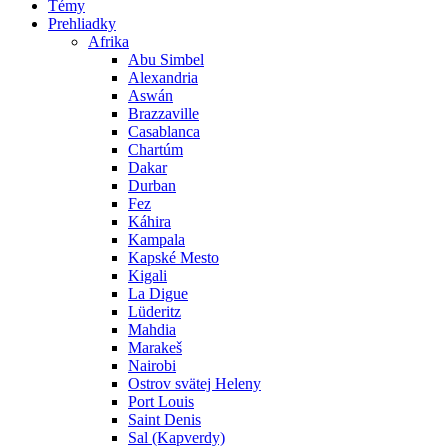
Témy
Prehliadky
Afrika
Abu Simbel
Alexandria
Aswán
Brazzaville
Casablanca
Chartúm
Dakar
Durban
Fez
Káhira
Kampala
Kapské Mesto
Kigali
La Digue
Lüderitz
Mahdia
Marakeš
Nairobi
Ostrov svätej Heleny
Port Louis
Saint Denis
Sal (Kapverdy)