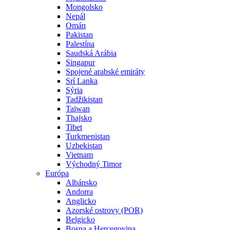
Mongolsko
Nepál
Omán
Pakistan
Palestína
Saudská Arábia
Singapur
Spojené arabské emiráty
Srí Lanka
Sýria
Tadžikistan
Taiwan
Thajsko
Tibet
Turkmenistan
Uzbekistan
Vietnam
Východný Timor
Európa
Albánsko
Andorra
Anglicko
Azorské ostrovy (POR)
Belgicko
Bosna a Hercegovina