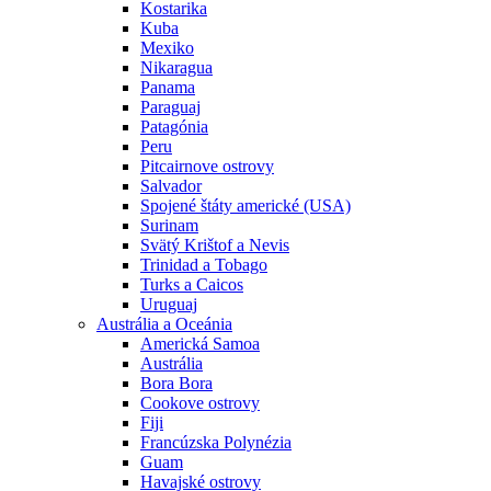
Kostarika
Kuba
Mexiko
Nikaragua
Panama
Paraguaj
Patagónia
Peru
Pitcairnove ostrovy
Salvador
Spojené štáty americké (USA)
Surinam
Svätý Krištof a Nevis
Trinidad a Tobago
Turks a Caicos
Uruguaj
Austrália a Oceánia
Americká Samoa
Austrália
Bora Bora
Cookove ostrovy
Fiji
Francúzska Polynézia
Guam
Havajské ostrovy