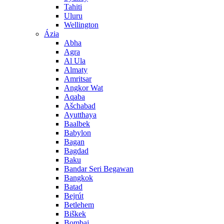
Tahiti
Uluru
Wellington
Ázia
Abha
Agra
Al Ula
Almaty
Amritsar
Angkor Wat
Aqaba
Ašchabad
Ayutthaya
Baalbek
Babylon
Bagan
Bagdad
Baku
Bandar Seri Begawan
Bangkok
Batad
Bejrút
Betlehem
Biškek
Bombaj