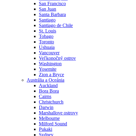
San Francisco
San Juan
Santa Barbara
Santiago
Santiago de Chile
St. Louis
Tobago
Toronto
Ushuaia
Vancouver
Veľkonočný ostrov
Washington
Yosemite
Zion a Bryce
Austrália a Oceánia
Auckland
Bora Bora
Cairns
Christchurch
Darwin
Marshallove ostrovy
Melbourne
Milford Sound
Pukaki
Sydney