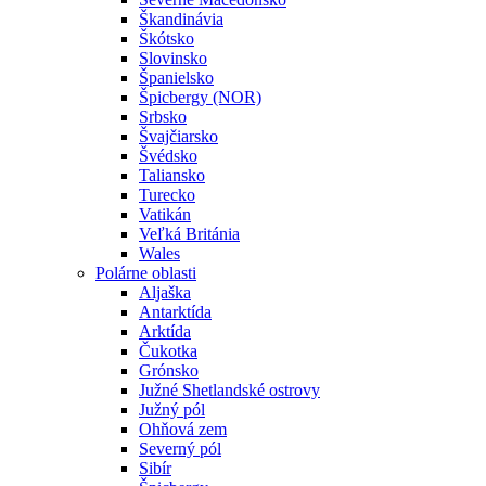
Škandinávia
Škótsko
Slovinsko
Španielsko
Špicbergy (NOR)
Srbsko
Švajčiarsko
Švédsko
Taliansko
Turecko
Vatikán
Veľká Británia
Wales
Polárne oblasti
Aljaška
Antarktída
Arktída
Čukotka
Grónsko
Južné Shetlandské ostrovy
Južný pól
Ohňová zem
Severný pól
Sibír