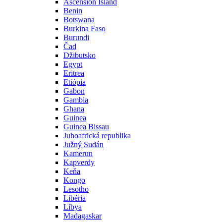
Ascension Island
Benin
Botswana
Burkina Faso
Burundi
Čad
Džibutsko
Egypt
Eritrea
Etiópia
Gabon
Gambia
Ghana
Guinea
Guinea Bissau
Juhoafrická republika
Južný Sudán
Kamerun
Kapverdy
Keňa
Kongo
Lesotho
Libéria
Líbya
Madagaskar