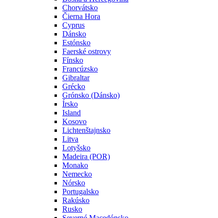
Chorvátsko
Čierna Hora
Cyprus
Dánsko
Estónsko
Faerské ostrovy
Fínsko
Francúzsko
Gibraltar
Grécko
Grónsko (Dánsko)
Írsko
Island
Kosovo
Lichtenštajnsko
Litva
Lotyšsko
Madeira (POR)
Monako
Nemecko
Nórsko
Portugalsko
Rakúsko
Rusko
Severné Macedónsko