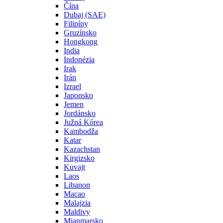
Čína
Dubaj (SAE)
Filipíny
Gruzínsko
Hongkong
India
Indonézia
Irak
Irán
Izrael
Japonsko
Jemen
Jordánsko
Južná Kórea
Kambodža
Katar
Kazachstan
Kirgizsko
Kuvajt
Laos
Libanon
Macao
Malajzia
Maldivy
Mjanmarsko