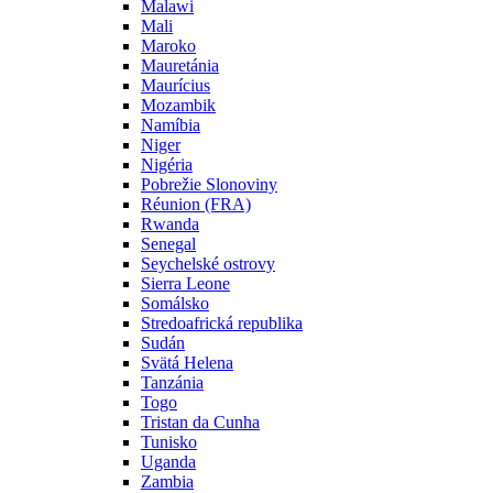
Malawi
Mali
Maroko
Mauretánia
Maurícius
Mozambik
Namíbia
Niger
Nigéria
Pobrežie Slonoviny
Réunion (FRA)
Rwanda
Senegal
Seychelské ostrovy
Sierra Leone
Somálsko
Stredoafrická republika
Sudán
Svätá Helena
Tanzánia
Togo
Tristan da Cunha
Tunisko
Uganda
Zambia