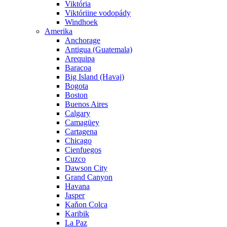
Viktória
Viktóriine vodopády
Windhoek
Amerika
Anchorage
Antigua (Guatemala)
Arequipa
Baracoa
Big Island (Havaj)
Bogota
Boston
Buenos Aires
Calgary
Camagüey
Cartagena
Chicago
Cienfuegos
Cuzco
Dawson City
Grand Canyon
Havana
Jasper
Kaňon Colca
Karibik
La Paz