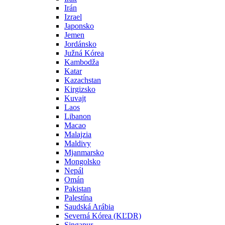
Irán
Izrael
Japonsko
Jemen
Jordánsko
Južná Kórea
Kambodža
Katar
Kazachstan
Kirgizsko
Kuvajt
Laos
Libanon
Macao
Malajzia
Maldivy
Mjanmarsko
Mongolsko
Nepál
Omán
Pakistan
Palestína
Saudská Arábia
Severná Kórea (KĽDR)
Singapur