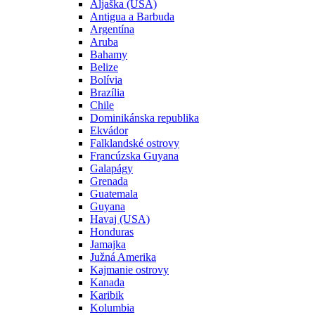
Aljaška (USA)
Antigua a Barbuda
Argentína
Aruba
Bahamy
Belize
Bolívia
Brazília
Chile
Dominikánska republika
Ekvádor
Falklandské ostrovy
Francúzska Guyana
Galapágy
Grenada
Guatemala
Guyana
Havaj (USA)
Honduras
Jamajka
Južná Amerika
Kajmanie ostrovy
Kanada
Karibik
Kolumbia