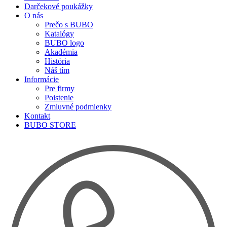
Darčekové poukážky
O nás
Prečo s BUBO
Katalógy
BUBO logo
Akadémia
História
Náš tím
Informácie
Pre firmy
Poistenie
Zmluvné podmienky
Kontakt
BUBO STORE