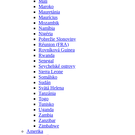
Mali
Maroko
Mauretánia
Maurícius
Mozambik
Namíbia
Nigéria
Pobrežie Slonoviny
Réunion (FRA)
Rovníková Guinea
Rwanda
Senegal
Seychelské ostrovy
Sierra Leone
Somálsko
Sudán
Svätá Helena
Tanzánia
Togo
Tunisko
Uganda
Zambia
Zanzibar
Zimbabwe
Amerika