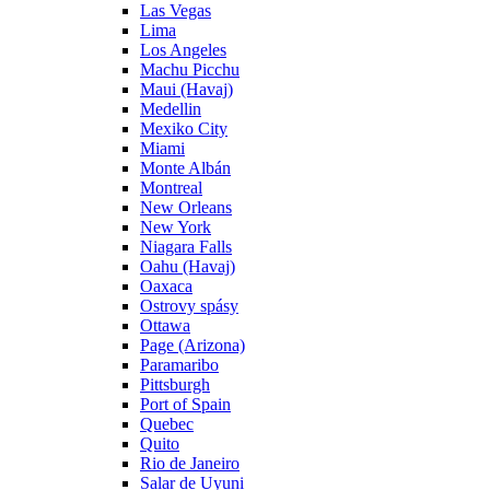
Las Vegas
Lima
Los Angeles
Machu Picchu
Maui (Havaj)
Medellin
Mexiko City
Miami
Monte Albán
Montreal
New Orleans
New York
Niagara Falls
Oahu (Havaj)
Oaxaca
Ostrovy spásy
Ottawa
Page (Arizona)
Paramaribo
Pittsburgh
Port of Spain
Quebec
Quito
Rio de Janeiro
Salar de Uyuni