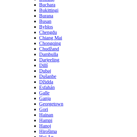
Buchara
Bukittingi
Burana
Busan
Byblos
Chengdu
Chiang Mai
Chongqing
Chudžand
Dambulla
Darjeeling
Dillí
Dubaj
Dušanbe
Džidda
Esfahán
Galle
Ganja
Georgetown
Gori
Hainan
Hampi
Hanoj
Hirošima
Hoi An