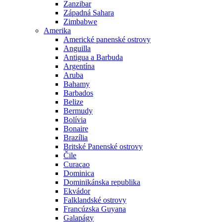
Zanzibar
Západná Sahara
Zimbabwe
Amerika
Americké panenské ostrovy
Anguilla
Antigua a Barbuda
Argentína
Aruba
Bahamy
Barbados
Belize
Bermudy
Bolívia
Bonaire
Brazília
Britské Panenské ostrovy
Čile
Curaçao
Dominica
Dominikánska republika
Ekvádor
Falklandské ostrovy
Francúzska Guyana
Galapágy