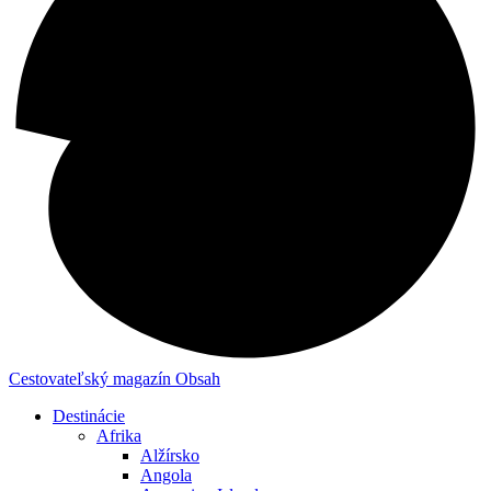
Cestovateľský magazín
Obsah
Destinácie
Afrika
Alžírsko
Angola