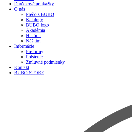
Darčekové poukážky
O nás
Prečo s BUBO
Katalógy
BUBO logo
Akadémia
História
Náš tím
Informácie
Pre firmy
Poistenie
Zmluvné podmienky
Kontakt
BUBO STORE