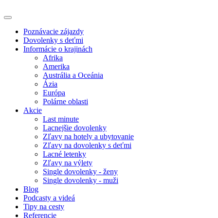
Poznávacie zájazdy
Dovolenky s deťmi
Informácie o krajinách
Afrika
Amerika
Austrália a Oceánia
Ázia
Európa
Polárne oblasti
Akcie
Last minute
Lacnejšie dovolenky
Zľavy na hotely a ubytovanie
Zľavy na dovolenky s deťmi
Lacné letenky
Zľavy na výlety
Single dovolenky - ženy
Single dovolenky - muži
Blog
Podcasty a videá
Tipy na cesty
Referencie