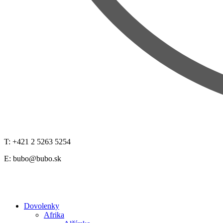
T: +421 2 5263 5254
E:
bubo@bubo.sk
Dovolenky
Afrika