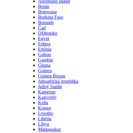
Ascension Island
Benin
Botswana
Burkina Faso
Burundi
Čad
Džibutsko
Egypt
Eritrea
Etiópia
Gabon
Gambia
Ghana
Guinea
Guinea Bissau
Juhoafrická republika
Južný Sudán
Kamerun
Kapverdy
Keňa
Kongo
Lesotho
Libéria
Líbya
Madagaskar