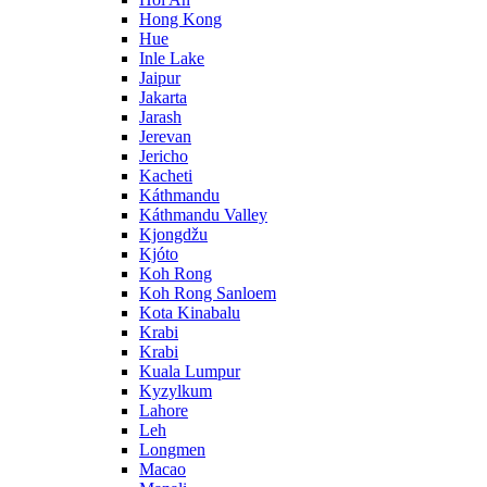
Hong Kong
Hue
Inle Lake
Jaipur
Jakarta
Jarash
Jerevan
Jericho
Kacheti
Káthmandu
Káthmandu Valley
Kjongdžu
Kjóto
Koh Rong
Koh Rong Sanloem
Kota Kinabalu
Krabi
Krabi
Kuala Lumpur
Kyzylkum
Lahore
Leh
Longmen
Macao