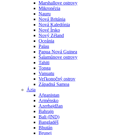
Marshallove ostrovy
Mikronézia
Nauru
Nová Británia
Nová Kaledónia
Nové Írsko
Nový Zéland
Oceánia
Palau
Papua Nová Guinea
Šalamúnove ostrovy
Tahiti
Tonga
Vanuatu
Veľkonočný ostrov
Západná Samoa
Ázia
Afganistan
Arménsko
Azerbajdžan
Bahrajn
Bali (IND)
Bangladéš
Bhután
Brunej