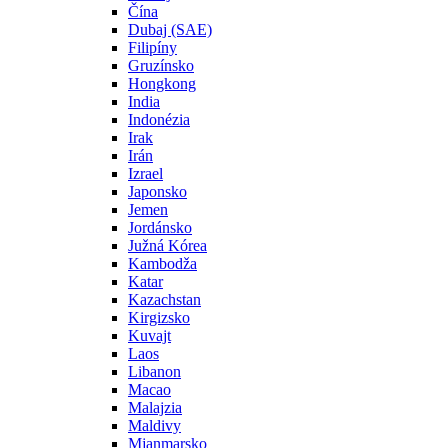
Čína
Dubaj (SAE)
Filipíny
Gruzínsko
Hongkong
India
Indonézia
Irak
Irán
Izrael
Japonsko
Jemen
Jordánsko
Južná Kórea
Kambodža
Katar
Kazachstan
Kirgizsko
Kuvajt
Laos
Libanon
Macao
Malajzia
Maldivy
Mjanmarsko