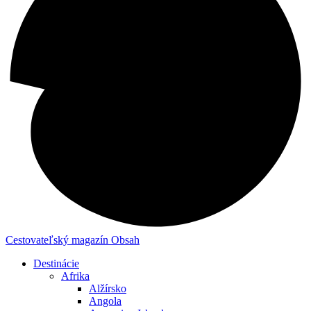
Cestovateľský magazín
Obsah
Destinácie
Afrika
Alžírsko
Angola