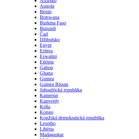
Alžírsko
Angola
Benin
Botswana
Burkina Faso
Burundi
Čad
Džibutsko
Egypt
Eritrea
Eswatini
Etiópia
Gabon
Ghana
Guinea
Guinea Bissau
Juhoafrická republika
Kamerun
Kapverdy
Keňa
Kongo
Konžská demokratická republika
Lesotho
Libéria
Madagaskar