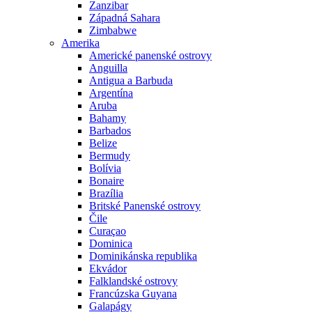
Zanzibar
Západná Sahara
Zimbabwe
Amerika
Americké panenské ostrovy
Anguilla
Antigua a Barbuda
Argentína
Aruba
Bahamy
Barbados
Belize
Bermudy
Bolívia
Bonaire
Brazília
Britské Panenské ostrovy
Čile
Curaçao
Dominica
Dominikánska republika
Ekvádor
Falklandské ostrovy
Francúzska Guyana
Galapágy