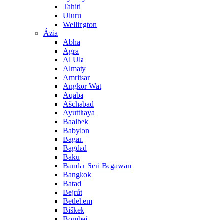
Tahiti
Uluru
Wellington
Ázia
Abha
Agra
Al Ula
Almaty
Amritsar
Angkor Wat
Aqaba
Ašchabad
Ayutthaya
Baalbek
Babylon
Bagan
Bagdad
Baku
Bandar Seri Begawan
Bangkok
Batad
Bejrút
Betlehem
Biškek
Bombaj