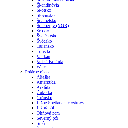
Škandinávia
Škótsko
Slovinsko
Španielsko
Špicbergy (NOR)
Srbsko
Švajčiarsko
Švédsko
Taliansko
Turecko
Vatikán
Veľká Británia
Wales
Polárne oblasti
Aljaška
Antarktída
Arktída
Čukotka
Grónsko
Južné Shetlandské ostrovy
Južný pól
Ohňová zem
Severný pól
Sibír