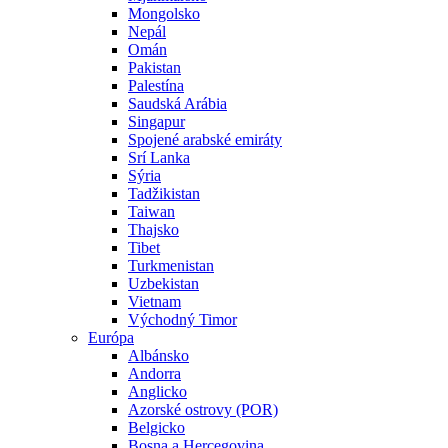
Mongolsko
Nepál
Omán
Pakistan
Palestína
Saudská Arábia
Singapur
Spojené arabské emiráty
Srí Lanka
Sýria
Tadžikistan
Taiwan
Thajsko
Tibet
Turkmenistan
Uzbekistan
Vietnam
Východný Timor
Európa
Albánsko
Andorra
Anglicko
Azorské ostrovy (POR)
Belgicko
Bosna a Hercegovina