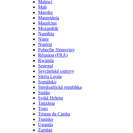
Malawi
Mali
Maroko
Mauretánia
Maurícius
Mozambik
Namíbia
Niger
Nigéria
Pobrežie Slonoviny
Réunion (FRA)
Rwanda
Senegal
Seychelské ostrovy
Sierra Leone
Somálsko
Stredoafrická republika
Sudán
Svätá Helena
Tanzánia
Togo
Tristan da Cunha
Tunisko
Uganda
Zambia