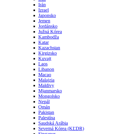
Irán
Izrael
Japonsko
Jemen
Jordánsko
Južná Kórea
Kambodža
Katar
Kazachstan
Kirgizsko
Kuvajt
Laos
Libanon
Macao
Malajzia
Maldivy
Mjanmarsko
Mongolsko
Nepál
Omán
Pakistan
Palestína
Saudská Arábia
Severná Kórea (KĽDR)
Singapur