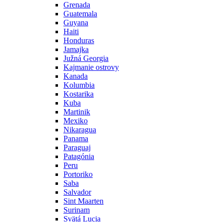
Grenada
Guatemala
Guyana
Haiti
Honduras
Jamajka
Južná Georgia
Kajmanie ostrovy
Kanada
Kolumbia
Kostarika
Kuba
Martinik
Mexiko
Nikaragua
Panama
Paraguaj
Patagónia
Peru
Portoriko
Saba
Salvador
Sint Maarten
Surinam
Svätá Lucia