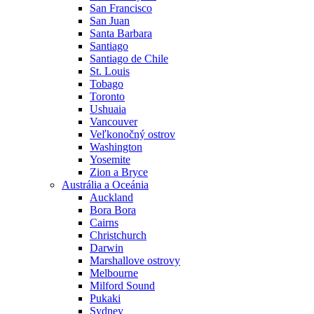
San Francisco
San Juan
Santa Barbara
Santiago
Santiago de Chile
St. Louis
Tobago
Toronto
Ushuaia
Vancouver
Veľkonočný ostrov
Washington
Yosemite
Zion a Bryce
Austrália a Oceánia
Auckland
Bora Bora
Cairns
Christchurch
Darwin
Marshallove ostrovy
Melbourne
Milford Sound
Pukaki
Sydney