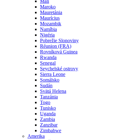
Mali
Maroko
Mauretánia
Maurícius
Mozambik
Namíbia
Nigéria
Pobrežie Slonoviny
Réunion (FRA)
Rovníková Guinea
Rwanda
Senegal
Seychelské ostrovy
Sierra Leone
Somálsko
Sudán
Svätá Helena
Tanzánia
Togo
Tunisko
Uganda
Zambia
Zanzibar
Zimbabwe
Amerika