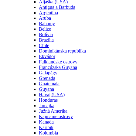
Aljaška (USA)
Antigua a Barbuda
Argentína
Aruba
Bahamy
Belize
Bolívia
Brazília
Chile
Dominikánska republika
Ekvádor
Falklandské ostrovy
Francúzska Guyana
Galapágy
Grenada
Guatemala
Guyana
Havaj (USA)
Honduras
Jamajka
Južná Amerika
Kajmanie ostrovy
Kanada
Karibik
Kolumbia