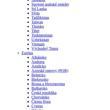
Spojené arabské emiráty
Srí Lanka
Sýria
Tadžikistan
Taiwan
Thajsko
Tibet
Turkmenistan
Uzbekistan
Vietnam
Východný Timor
Európa
Albánsko
Andorra
Anglicko
Azorské ostrovy (POR)
Belgicko
Bielorusko
Bosna a Hercegovina
Bulharsko
Česká republika
Chorvátsko
Čierna Hora
Cyprus