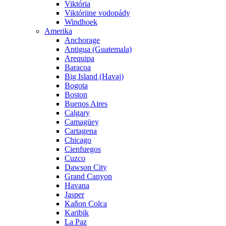
Viktória
Viktóriine vodopády
Windhoek
Amerika
Anchorage
Antigua (Guatemala)
Arequipa
Baracoa
Big Island (Havaj)
Bogota
Boston
Buenos Aires
Calgary
Camagüey
Cartagena
Chicago
Cienfuegos
Cuzco
Dawson City
Grand Canyon
Havana
Jasper
Kaňon Colca
Karibik
La Paz