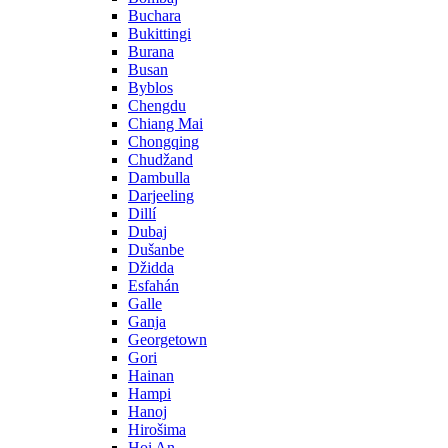
Buchara
Bukittingi
Burana
Busan
Byblos
Chengdu
Chiang Mai
Chongqing
Chudžand
Dambulla
Darjeeling
Dillí
Dubaj
Dušanbe
Džidda
Esfahán
Galle
Ganja
Georgetown
Gori
Hainan
Hampi
Hanoj
Hirošima
Hoi An