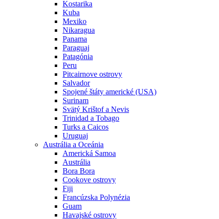
Kostarika
Kuba
Mexiko
Nikaragua
Panama
Paraguaj
Patagónia
Peru
Pitcairnove ostrovy
Salvador
Spojené štáty americké (USA)
Surinam
Svätý Krištof a Nevis
Trinidad a Tobago
Turks a Caicos
Uruguaj
Austrália a Oceánia
Americká Samoa
Austrália
Bora Bora
Cookove ostrovy
Fiji
Francúzska Polynézia
Guam
Havajské ostrovy