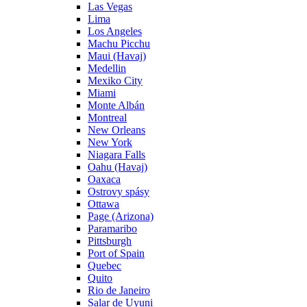
Las Vegas
Lima
Los Angeles
Machu Picchu
Maui (Havaj)
Medellin
Mexiko City
Miami
Monte Albán
Montreal
New Orleans
New York
Niagara Falls
Oahu (Havaj)
Oaxaca
Ostrovy spásy
Ottawa
Page (Arizona)
Paramaribo
Pittsburgh
Port of Spain
Quebec
Quito
Rio de Janeiro
Salar de Uyuni