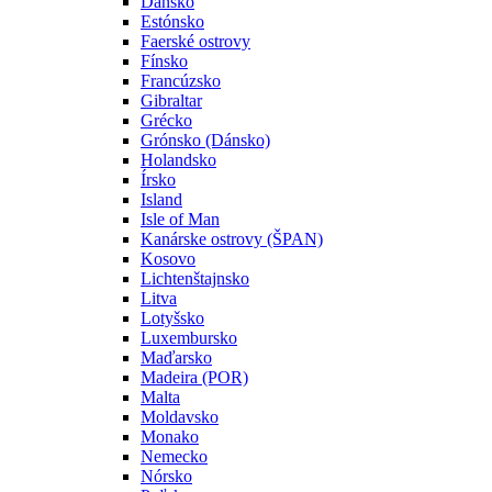
Dánsko
Estónsko
Faerské ostrovy
Fínsko
Francúzsko
Gibraltar
Grécko
Grónsko (Dánsko)
Holandsko
Írsko
Island
Isle of Man
Kanárske ostrovy (ŠPAN)
Kosovo
Lichtenštajnsko
Litva
Lotyšsko
Luxembursko
Maďarsko
Madeira (POR)
Malta
Moldavsko
Monako
Nemecko
Nórsko