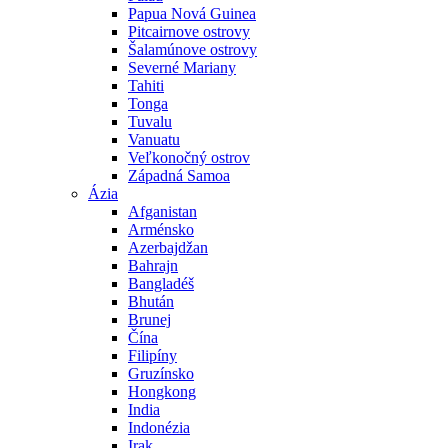
Papua Nová Guinea
Pitcairnove ostrovy
Šalamúnove ostrovy
Severné Mariany
Tahiti
Tonga
Tuvalu
Vanuatu
Veľkonočný ostrov
Západná Samoa
Ázia
Afganistan
Arménsko
Azerbajdžan
Bahrajn
Bangladéš
Bhután
Brunej
Čína
Filipíny
Gruzínsko
Hongkong
India
Indonézia
Irak