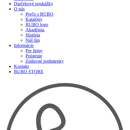
Darčekové poukážky
O nás
Prečo s BUBO
Katalógy
BUBO logo
Akadémia
História
Náš tím
Informácie
Pre firmy
Poistenie
Zmluvné podmienky
Kontakt
BUBO STORE