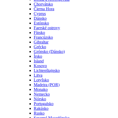
Chorvátsko
Čierna Hora
Cyprus
Dánsko
Estónsko
Faerské ostrovy
Fínsko
Francúzsko
Gibraltar
Grécko
Grónsko (Dánsko)
Írsko
Island
Kosovo
Lichtenštajnsko
Litva
Lotyšsko
Madeira (POR)
Monako
Nemecko
Nórsko
Portugalsko
Rakúsko
Rusko
Severné Macedónsko