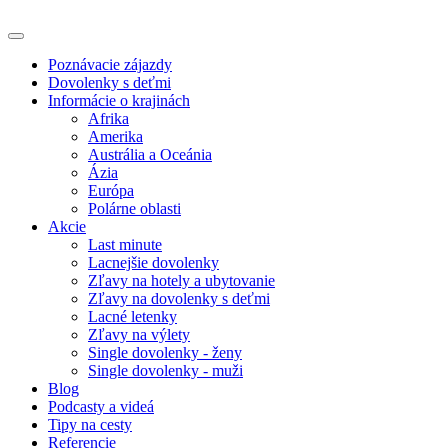
Poznávacie zájazdy
Dovolenky s deťmi
Informácie o krajinách
Afrika
Amerika
Austrália a Oceánia
Ázia
Európa
Polárne oblasti
Akcie
Last minute
Lacnejšie dovolenky
Zľavy na hotely a ubytovanie
Zľavy na dovolenky s deťmi
Lacné letenky
Zľavy na výlety
Single dovolenky - ženy
Single dovolenky - muži
Blog
Podcasty a videá
Tipy na cesty
Referencie