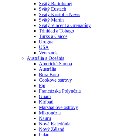
Svätý Bartolomej
Svätý Eustach
Svätý Krištof a Nevis
Svätý Martin
Svätý Vincent a Grenadíny
Trinidad a Tobago
Turks a Caicos
Uruguaj
USA
Venezuela
Austrália a Oceánia
Americká Samoa
Austrália
Bora Bora
Cookove ostrovy
Fiji
Francúzska Polynézia
Guam
Kiribati
Marshallove ostrovy
Mikronézia
Nauru
Nová Kaledónia
Nový Zéland
Palau