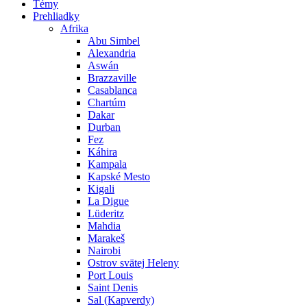
Témy
Prehliadky
Afrika
Abu Simbel
Alexandria
Aswán
Brazzaville
Casablanca
Chartúm
Dakar
Durban
Fez
Káhira
Kampala
Kapské Mesto
Kigali
La Digue
Lüderitz
Mahdia
Marakeš
Nairobi
Ostrov svätej Heleny
Port Louis
Saint Denis
Sal (Kapverdy)