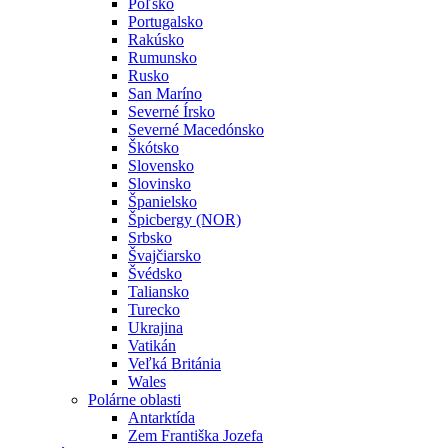
Poľsko
Portugalsko
Rakúsko
Rumunsko
Rusko
San Maríno
Severné Írsko
Severné Macedónsko
Škótsko
Slovensko
Slovinsko
Španielsko
Špicbergy (NOR)
Srbsko
Švajčiarsko
Švédsko
Taliansko
Turecko
Ukrajina
Vatikán
Veľká Británia
Wales
Polárne oblasti
Antarktída
Zem Františka Jozefa