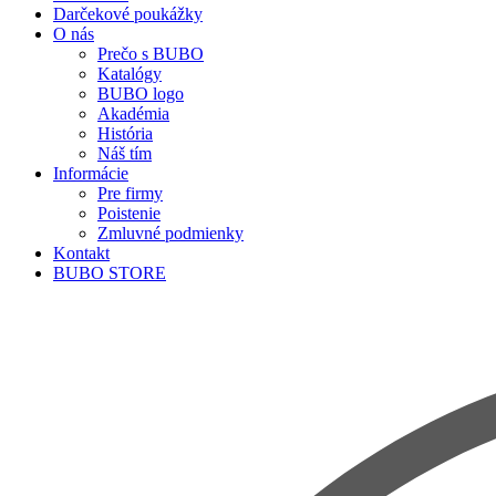
Darčekové poukážky
O nás
Prečo s BUBO
Katalógy
BUBO logo
Akadémia
História
Náš tím
Informácie
Pre firmy
Poistenie
Zmluvné podmienky
Kontakt
BUBO STORE