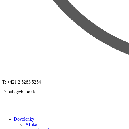
T: +421 2 5263 5254
E:
bubo@bubo.sk
Dovolenky
Afrika