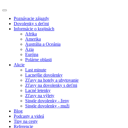
Poznávacie zájazdy
Dovolenky s deťmi
Informácie o krajinách
Afrika
Amerika
Austrália a Oceánia
Ázia
Európa
Polárne oblasti
Akcie
Last minute
Lacnejšie dovolenky
Zľavy na hotely a ubytovanie
Zľavy na dovolenky s deťmi
Lacné letenky
Zľavy na výlety
Single dovolenky - ženy
Single dovolenky - muži
Blog
Podcasty a videá
Tipy na cesty
Referencie