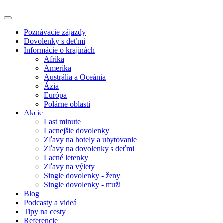
Poznávacie zájazdy
Dovolenky s deťmi
Informácie o krajinách
Afrika
Amerika
Austrália a Oceánia
Ázia
Európa
Polárne oblasti
Akcie
Last minute
Lacnejšie dovolenky
Zľavy na hotely a ubytovanie
Zľavy na dovolenky s deťmi
Lacné letenky
Zľavy na výlety
Single dovolenky - ženy
Single dovolenky - muži
Blog
Podcasty a videá
Tipy na cesty
Referencie