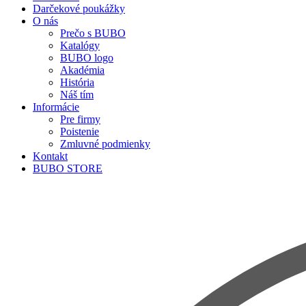
Darčekové poukážky
O nás
Prečo s BUBO
Katalógy
BUBO logo
Akadémia
História
Náš tím
Informácie
Pre firmy
Poistenie
Zmluvné podmienky
Kontakt
BUBO STORE