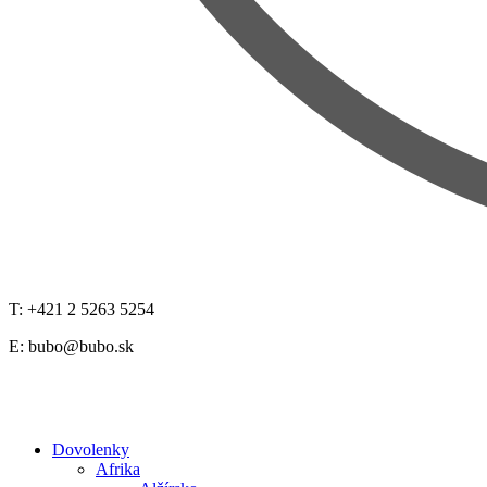
T: +421 2 5263 5254
E:
bubo@bubo.sk
Dovolenky
Afrika