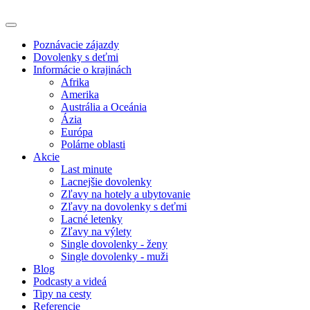
Poznávacie zájazdy
Dovolenky s deťmi
Informácie o krajinách
Afrika
Amerika
Austrália a Oceánia
Ázia
Európa
Polárne oblasti
Akcie
Last minute
Lacnejšie dovolenky
Zľavy na hotely a ubytovanie
Zľavy na dovolenky s deťmi
Lacné letenky
Zľavy na výlety
Single dovolenky - ženy
Single dovolenky - muži
Blog
Podcasty a videá
Tipy na cesty
Referencie