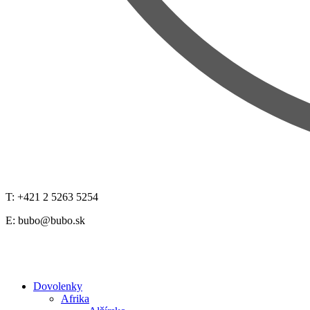
T: +421 2 5263 5254
E:
bubo@bubo.sk
Dovolenky
Afrika