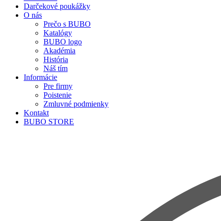
Darčekové poukážky
O nás
Prečo s BUBO
Katalógy
BUBO logo
Akadémia
História
Náš tím
Informácie
Pre firmy
Poistenie
Zmluvné podmienky
Kontakt
BUBO STORE