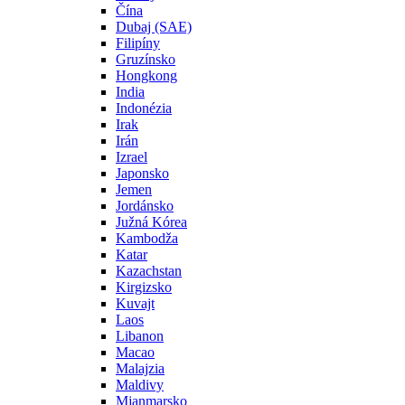
Čína
Dubaj (SAE)
Filipíny
Gruzínsko
Hongkong
India
Indonézia
Irak
Irán
Izrael
Japonsko
Jemen
Jordánsko
Južná Kórea
Kambodža
Katar
Kazachstan
Kirgizsko
Kuvajt
Laos
Libanon
Macao
Malajzia
Maldivy
Mjanmarsko