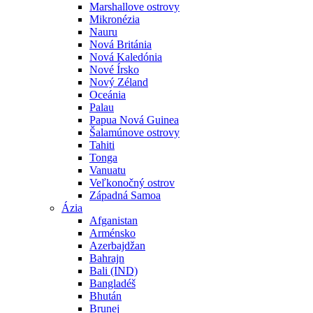
Marshallove ostrovy
Mikronézia
Nauru
Nová Británia
Nová Kaledónia
Nové Írsko
Nový Zéland
Oceánia
Palau
Papua Nová Guinea
Šalamúnove ostrovy
Tahiti
Tonga
Vanuatu
Veľkonočný ostrov
Západná Samoa
Ázia
Afganistan
Arménsko
Azerbajdžan
Bahrajn
Bali (IND)
Bangladéš
Bhután
Brunej