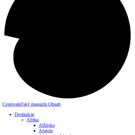
Cestovateľský magazín
Obsah
Destinácie
Afrika
Alžírsko
Angola