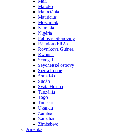
Mali
Maroko
Mauretánia
Maurícius
Mozambik
Namíbia
Nigéria
Pobrežie Slonoviny
Réunion (FRA)
Rovníková Guinea
Rwanda
Senegal
Seychelské ostrovy
Sierra Leone
Somálsko
Sudán
Svätá Helena
Tanzánia
Togo
Tunisko
Uganda
Zambia
Zanzibar
Zimbabwe
Amerika