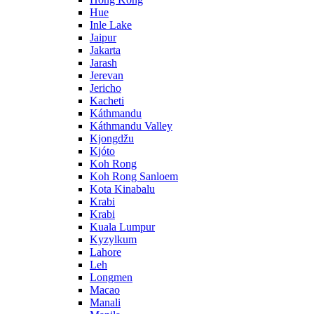
Hue
Inle Lake
Jaipur
Jakarta
Jarash
Jerevan
Jericho
Kacheti
Káthmandu
Káthmandu Valley
Kjongdžu
Kjóto
Koh Rong
Koh Rong Sanloem
Kota Kinabalu
Krabi
Krabi
Kuala Lumpur
Kyzylkum
Lahore
Leh
Longmen
Macao
Manali