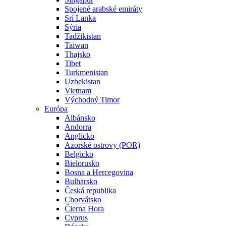
Spojené arabské emiráty
Srí Lanka
Sýria
Tadžikistan
Taiwan
Thajsko
Tibet
Turkmenistan
Uzbekistan
Vietnam
Východný Timor
Európa
Albánsko
Andorra
Anglicko
Azorské ostrovy (POR)
Belgicko
Bielorusko
Bosna a Hercegovina
Bulharsko
Česká republika
Chorvátsko
Čierna Hora
Cyprus