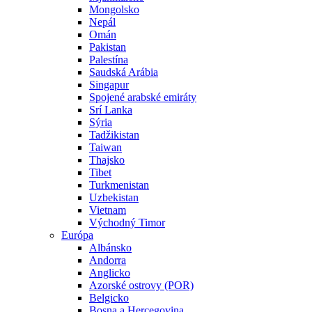
Mongolsko
Nepál
Omán
Pakistan
Palestína
Saudská Arábia
Singapur
Spojené arabské emiráty
Srí Lanka
Sýria
Tadžikistan
Taiwan
Thajsko
Tibet
Turkmenistan
Uzbekistan
Vietnam
Východný Timor
Európa
Albánsko
Andorra
Anglicko
Azorské ostrovy (POR)
Belgicko
Bosna a Hercegovina