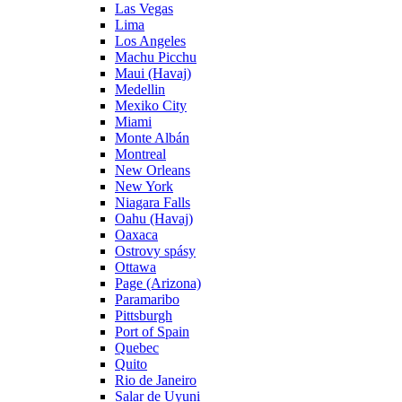
Las Vegas
Lima
Los Angeles
Machu Picchu
Maui (Havaj)
Medellin
Mexiko City
Miami
Monte Albán
Montreal
New Orleans
New York
Niagara Falls
Oahu (Havaj)
Oaxaca
Ostrovy spásy
Ottawa
Page (Arizona)
Paramaribo
Pittsburgh
Port of Spain
Quebec
Quito
Rio de Janeiro
Salar de Uyuni