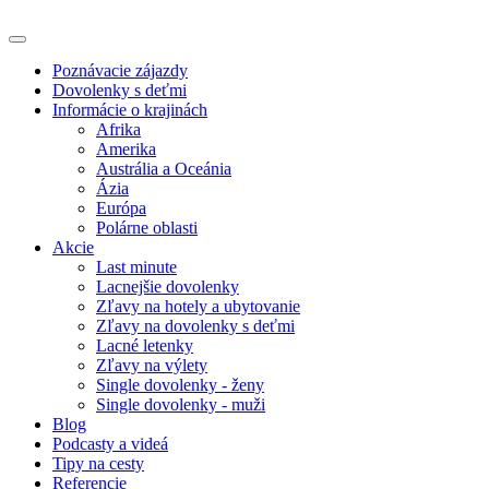
Poznávacie zájazdy
Dovolenky s deťmi
Informácie o krajinách
Afrika
Amerika
Austrália a Oceánia
Ázia
Európa
Polárne oblasti
Akcie
Last minute
Lacnejšie dovolenky
Zľavy na hotely a ubytovanie
Zľavy na dovolenky s deťmi
Lacné letenky
Zľavy na výlety
Single dovolenky - ženy
Single dovolenky - muži
Blog
Podcasty a videá
Tipy na cesty
Referencie