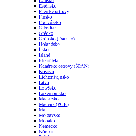
Dánsko
Estónsko
Faerské ostrovy
Fínsko
Francúzsko
Gibraltar
Grécko
Grónsko (Dánsko)
Holandsko
Írsko
Island
Isle of Man
Kanárske ostrovy (ŠPAN)
Kosovo
Lichtenštajnsko
Litva
Lotyšsko
Luxembursko
Maďarsko
Madeira (POR)
Malta
Moldavsko
Monako
Nemecko
Nórsko