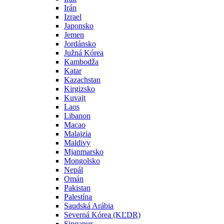
Irán
Izrael
Japonsko
Jemen
Jordánsko
Južná Kórea
Kambodža
Katar
Kazachstan
Kirgizsko
Kuvajt
Laos
Libanon
Macao
Malajzia
Maldivy
Mjanmarsko
Mongolsko
Nepál
Omán
Pakistan
Palestína
Saudská Arábia
Severná Kórea (KĽDR)
Singapur