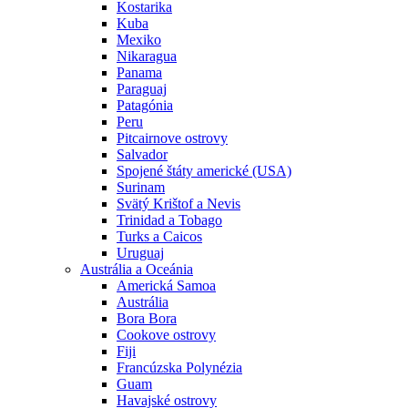
Kostarika
Kuba
Mexiko
Nikaragua
Panama
Paraguaj
Patagónia
Peru
Pitcairnove ostrovy
Salvador
Spojené štáty americké (USA)
Surinam
Svätý Krištof a Nevis
Trinidad a Tobago
Turks a Caicos
Uruguaj
Austrália a Oceánia
Americká Samoa
Austrália
Bora Bora
Cookove ostrovy
Fiji
Francúzska Polynézia
Guam
Havajské ostrovy