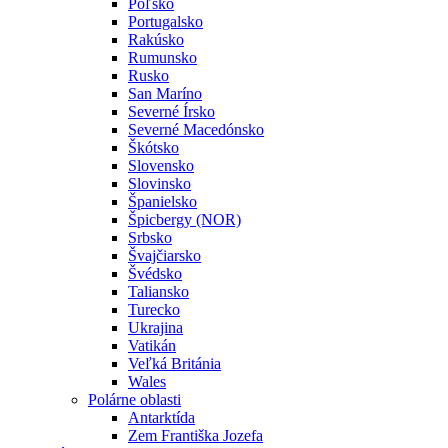
Poľsko
Portugalsko
Rakúsko
Rumunsko
Rusko
San Maríno
Severné Írsko
Severné Macedónsko
Škótsko
Slovensko
Slovinsko
Španielsko
Špicbergy (NOR)
Srbsko
Švajčiarsko
Švédsko
Taliansko
Turecko
Ukrajina
Vatikán
Veľká Británia
Wales
Polárne oblasti
Antarktída
Zem Františka Jozefa