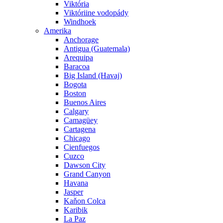
Viktória
Viktóriine vodopády
Windhoek
Amerika
Anchorage
Antigua (Guatemala)
Arequipa
Baracoa
Big Island (Havaj)
Bogota
Boston
Buenos Aires
Calgary
Camagüey
Cartagena
Chicago
Cienfuegos
Cuzco
Dawson City
Grand Canyon
Havana
Jasper
Kaňon Colca
Karibik
La Paz