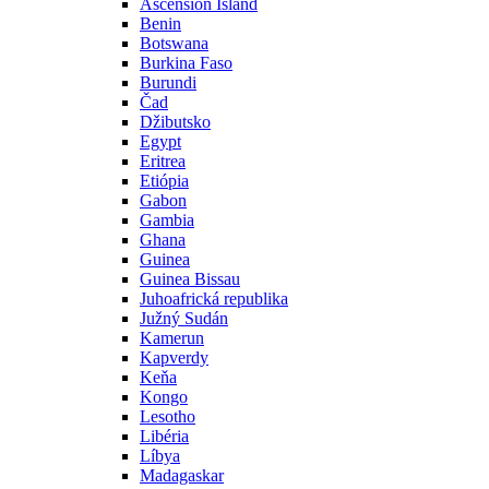
Ascension Island
Benin
Botswana
Burkina Faso
Burundi
Čad
Džibutsko
Egypt
Eritrea
Etiópia
Gabon
Gambia
Ghana
Guinea
Guinea Bissau
Juhoafrická republika
Južný Sudán
Kamerun
Kapverdy
Keňa
Kongo
Lesotho
Libéria
Líbya
Madagaskar