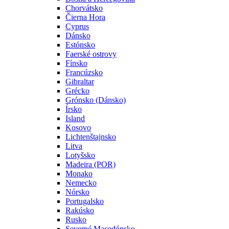
Chorvátsko
Čierna Hora
Cyprus
Dánsko
Estónsko
Faerské ostrovy
Fínsko
Francúzsko
Gibraltar
Grécko
Grónsko (Dánsko)
Írsko
Island
Kosovo
Lichtenštajnsko
Litva
Lotyšsko
Madeira (POR)
Monako
Nemecko
Nórsko
Portugalsko
Rakúsko
Rusko
Severné Macedónsko