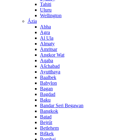
Tahiti
Uluru
Wellington
Ázia
Abha
Agra
Al Ula
Almaty
Amritsar
Angkor Wat
Aqaba
Ašchabad
Ayutthaya
Baalbek
Babylon
Bagan
Bagdad
Baku
Bandar Seri Begawan
Bangkok
Batad
Bejrút
Betlehem
Biškek
Bombaj