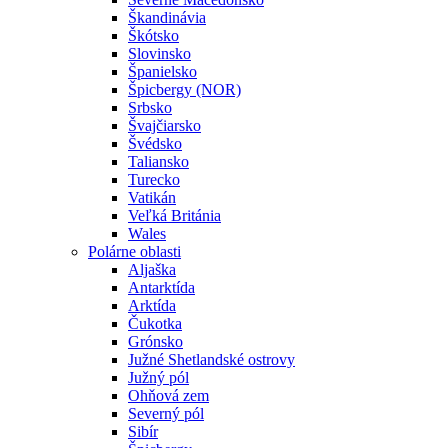
Škandinávia
Škótsko
Slovinsko
Španielsko
Špicbergy (NOR)
Srbsko
Švajčiarsko
Švédsko
Taliansko
Turecko
Vatikán
Veľká Británia
Wales
Polárne oblasti
Aljaška
Antarktída
Arktída
Čukotka
Grónsko
Južné Shetlandské ostrovy
Južný pól
Ohňová zem
Severný pól
Sibír