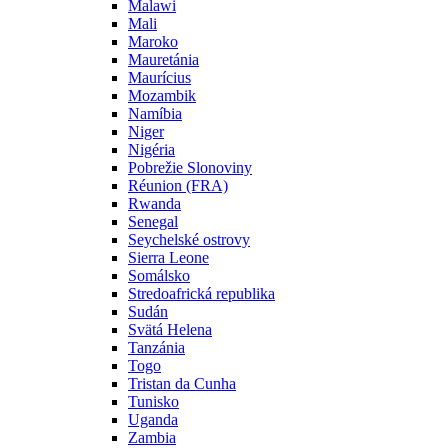
Malawi
Mali
Maroko
Mauretánia
Maurícius
Mozambik
Namíbia
Niger
Nigéria
Pobrežie Slonoviny
Réunion (FRA)
Rwanda
Senegal
Seychelské ostrovy
Sierra Leone
Somálsko
Stredoafrická republika
Sudán
Svätá Helena
Tanzánia
Togo
Tristan da Cunha
Tunisko
Uganda
Zambia