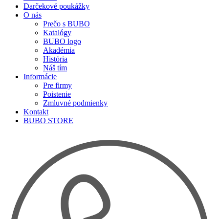
Darčekové poukážky
O nás
Prečo s BUBO
Katalógy
BUBO logo
Akadémia
História
Náš tím
Informácie
Pre firmy
Poistenie
Zmluvné podmienky
Kontakt
BUBO STORE