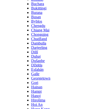
Buchara
Bukittingi
Burana
Busan
Byblos
Chengdu
Chiang Mai
Chongqing
Chudžand
Dambulla
Darjeeling
Dillí
Dubaj
Dušanbe
Džidda
Esfahán
Galle
Georgetown
Gori
Hainan
Hampi
Hanoj
Hirošima
Hoi An
Hong Kong