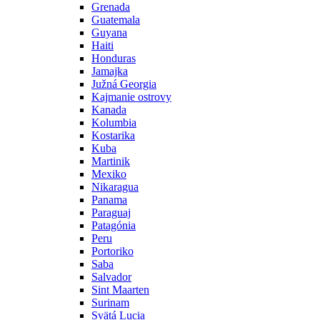
Grenada
Guatemala
Guyana
Haiti
Honduras
Jamajka
Južná Georgia
Kajmanie ostrovy
Kanada
Kolumbia
Kostarika
Kuba
Martinik
Mexiko
Nikaragua
Panama
Paraguaj
Patagónia
Peru
Portoriko
Saba
Salvador
Sint Maarten
Surinam
Svätá Lucia