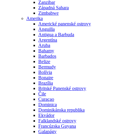
Zanzibar
Západná Sahara
Zimbabwe
Amerika
Americké panenské ostrovy
Anguilla
Antigua a Barbuda
Argentína
Aruba
Bahamy
Barbados
Belize
Bermudy
Bolívia
Bonaire
Brazília
Britské Panenské ostrovy
Čile
Curaçao
Dominica
Dominikánska republika
Ekvádor
Falklandské ostrovy
Francúzska Guyana
Galapágy