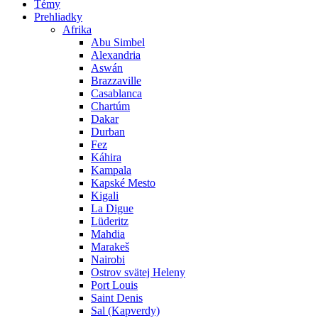
Témy
Prehliadky
Afrika
Abu Simbel
Alexandria
Aswán
Brazzaville
Casablanca
Chartúm
Dakar
Durban
Fez
Káhira
Kampala
Kapské Mesto
Kigali
La Digue
Lüderitz
Mahdia
Marakeš
Nairobi
Ostrov svätej Heleny
Port Louis
Saint Denis
Sal (Kapverdy)