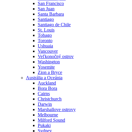
San Francisco
San Juan
Santa Barbara
Santiago
Santiago de Chile
St. Louis
Tobago
Toronto
Ushuaia
Vancouver
Veľkonočný ostrov
Washington
Yosemite
Zion a Bryce
Austrália a Oceánia
Auckland
Bora Bora
Cairns
Christchurch
Darwin
Marshallove ostrovy
Melbourne
Milford Sound
Pukaki
Sydney