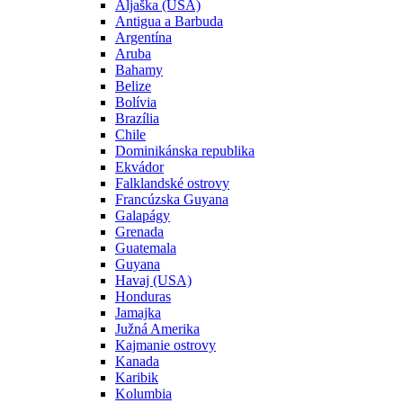
Aljaška (USA)
Antigua a Barbuda
Argentína
Aruba
Bahamy
Belize
Bolívia
Brazília
Chile
Dominikánska republika
Ekvádor
Falklandské ostrovy
Francúzska Guyana
Galapágy
Grenada
Guatemala
Guyana
Havaj (USA)
Honduras
Jamajka
Južná Amerika
Kajmanie ostrovy
Kanada
Karibik
Kolumbia