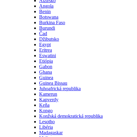
Alžírsko
Angola
Benin
Botswana
Burkina Faso
Burundi
Čad
Džibutsko
Egypt
Eritrea
Eswatini
Etiópia
Gabon
Ghana
Guinea
Guinea Bissau
Juhoafrická republika
Kamerun
Kapverdy
Keňa
Kongo
Konžská demokratická republika
Lesotho
Libéria
Madagaskar