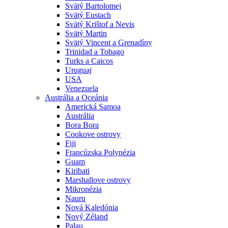
Svätý Bartolomej
Svätý Eustach
Svätý Krištof a Nevis
Svätý Martin
Svätý Vincent a Grenadíny
Trinidad a Tobago
Turks a Caicos
Uruguaj
USA
Venezuela
Austrália a Oceánia
Americká Samoa
Austrália
Bora Bora
Cookove ostrovy
Fiji
Francúzska Polynézia
Guam
Kiribati
Marshallove ostrovy
Mikronézia
Nauru
Nová Kaledónia
Nový Zéland
Palau