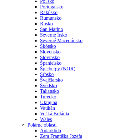
Poľsko
Portugalsko
Rakúsko
Rumunsko
Rusko
San Maríno
Severné Írsko
Severné Macedónsko
Škótsko
Slovensko
Slovinsko
Španielsko
Špicbergy (NOR)
Srbsko
Švajčiarsko
Švédsko
Taliansko
Turecko
Ukrajina
Vatikán
Veľká Británia
Wales
Polárne oblasti
Antarktída
Zem Františka Jozefa