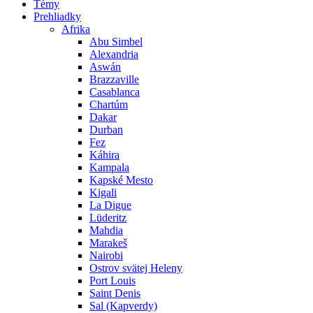
Témy
Prehliadky
Afrika
Abu Simbel
Alexandria
Aswán
Brazzaville
Casablanca
Chartúm
Dakar
Durban
Fez
Káhira
Kampala
Kapské Mesto
Kigali
La Digue
Lüderitz
Mahdia
Marakeš
Nairobi
Ostrov svätej Heleny
Port Louis
Saint Denis
Sal (Kapverdy)