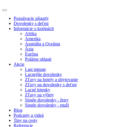
Poznávacie zájazdy
Dovolenky s deťmi
Informácie o krajinách
Afrika
Amerika
Austrália a Oceánia
Ázia
Európa
Polárne oblasti
Akcie
Last minute
Lacnejšie dovolenky
Zľavy na hotely a ubytovanie
Zľavy na dovolenky s deťmi
Lacné letenky
Zľavy na výlety
Single dovolenky - ženy
Single dovolenky - muži
Blog
Podcasty a videá
Tipy na cesty
Referencie