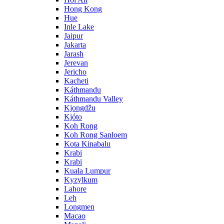
Hong Kong
Hue
Inle Lake
Jaipur
Jakarta
Jarash
Jerevan
Jericho
Kacheti
Káthmandu
Káthmandu Valley
Kjongdžu
Kjóto
Koh Rong
Koh Rong Sanloem
Kota Kinabalu
Krabi
Krabi
Kuala Lumpur
Kyzylkum
Lahore
Leh
Longmen
Macao