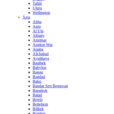
Tahiti
Uluru
Wellington
Ázia
Abha
Agra
Al Ula
Almaty
Amritsar
Angkor Wat
Aqaba
Ašchabad
Ayutthaya
Baalbek
Babylon
Bagan
Bagdad
Baku
Bandar Seri Begawan
Bangkok
Batad
Bejrút
Betlehem
Biškek
Bombaj