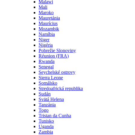
Malawi
Mali
Maroko
Mauretánia
Maurícius
Mozambik
Namíbia
Niger
Nigéria
Pobrežie Slonoviny
Réunion (FRA)
Rwanda
Senegal
Seychelské ostrovy
Sierra Leone
Somálsko
Stredoafrická republika
Sudán
Svätá Helena
Tanzánia
Togo
Tristan da Cunha
Tunisko
Uganda
Zambia