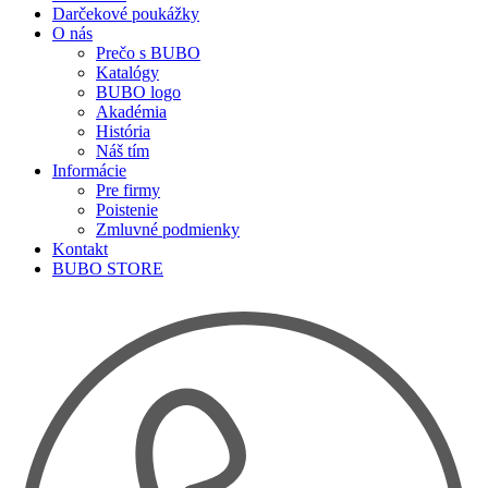
Darčekové poukážky
O nás
Prečo s BUBO
Katalógy
BUBO logo
Akadémia
História
Náš tím
Informácie
Pre firmy
Poistenie
Zmluvné podmienky
Kontakt
BUBO STORE