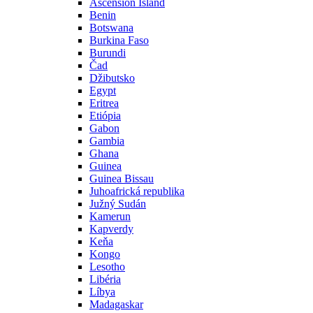
Ascension Island
Benin
Botswana
Burkina Faso
Burundi
Čad
Džibutsko
Egypt
Eritrea
Etiópia
Gabon
Gambia
Ghana
Guinea
Guinea Bissau
Juhoafrická republika
Južný Sudán
Kamerun
Kapverdy
Keňa
Kongo
Lesotho
Libéria
Líbya
Madagaskar