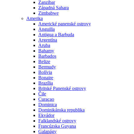
Zanzibar
Západná Sahara
Zimbabwe
Amerika
Americké panenské ostrovy
Anguilla
Antigua a Barbuda
Argentína
Aruba
Bahamy
Barbados
Belize
Bermudy
Bolívia
Bonaire
Brazília
Britské Panenské ostrovy
Čile
Curaçao
Dominica
Dominikánska republika
Ekvádor
Falklandské ostrovy
Francúzska Guyana
Galapágy