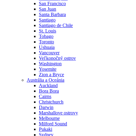
San Francisco
San Juan
Santa Barbara
Santiago
Santiago de Chile
St. Louis
Tobago
Toronto
Ushuaia
Vancouver
Veľkonočný ostrov
Washington
Yosemite
Zion a Bryce
Austrália a Oceánia
Auckland
Bora Bora
Cairns
Christchurch
Darwin
Marshallove ostrovy
Melbourne
Milford Sound
Pukaki
Sydney