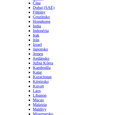
Čína
Dubaj (SAE)
Filipíny
Gruzínsko
Hongkong
India
Indonézia
Irak
Irán
Izrael
Japonsko
Jemen
Jordánsko
Južná Kórea
Kambodža
Katar
Kazachstan
Kirgizsko
Kuvajt
Laos
Libanon
Macao
Malajzia
Maldivy
Mjanmarsko