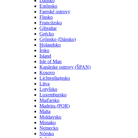
Dánsko
Estónsko
Faerské ostrovy
Fínsko
Francúzsko
Gibraltar
Grécko
Grónsko (Dánsko)
Holandsko
Írsko
Island
Isle of Man
Kanárske ostrovy (ŠPAN)
Kosovo
Lichtenštajnsko
Litva
Lotyšsko
Luxembursko
Maďarsko
Madeira (POR)
Malta
Moldavsko
Monako
Nemecko
Nórsko