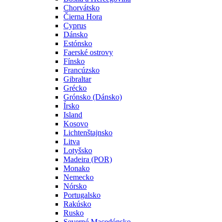
Chorvátsko
Čierna Hora
Cyprus
Dánsko
Estónsko
Faerské ostrovy
Fínsko
Francúzsko
Gibraltar
Grécko
Grónsko (Dánsko)
Írsko
Island
Kosovo
Lichtenštajnsko
Litva
Lotyšsko
Madeira (POR)
Monako
Nemecko
Nórsko
Portugalsko
Rakúsko
Rusko
Severné Macedónsko