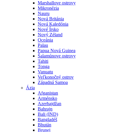
Marshallove ostrovy
Mikronézia
Nauru
Nová Británia
Nová Kaledónia
Nové Írsko
Nový Zéland
Oceánia
Palau
Papua Nová Guinea
Šalamúnove ostrovy
Tahiti
Tonga
Vanuatu
Veľkonočný ostrov
Západná Samoa
Ázia
Afganistan
Arménsko
Azerbajdžan
Bahrajn
Bali (IND)
Bangladéš
Bhután
Brunej