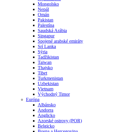
Mongolsko
Nepál
Omán
Pakistan
Palestína
Saudská Arábia
Singapur
Spojené arabské emiráty
Srí Lanka
Sýria
Tadžikistan
Taiwan
Thajsko
Tibet
Turkmenistan
Uzbekistan
Vietnam
Východný Timor
Európa
Albánsko
Andorra
Anglicko
Azorské ostrovy (POR)
Belgicko
Bosna a Hercegovina