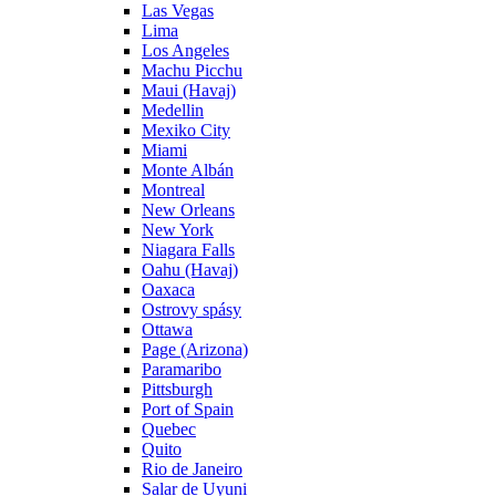
Las Vegas
Lima
Los Angeles
Machu Picchu
Maui (Havaj)
Medellin
Mexiko City
Miami
Monte Albán
Montreal
New Orleans
New York
Niagara Falls
Oahu (Havaj)
Oaxaca
Ostrovy spásy
Ottawa
Page (Arizona)
Paramaribo
Pittsburgh
Port of Spain
Quebec
Quito
Rio de Janeiro
Salar de Uyuni