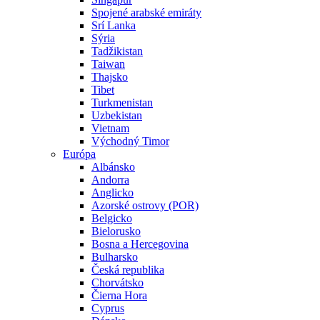
Spojené arabské emiráty
Srí Lanka
Sýria
Tadžikistan
Taiwan
Thajsko
Tibet
Turkmenistan
Uzbekistan
Vietnam
Východný Timor
Európa
Albánsko
Andorra
Anglicko
Azorské ostrovy (POR)
Belgicko
Bielorusko
Bosna a Hercegovina
Bulharsko
Česká republika
Chorvátsko
Čierna Hora
Cyprus