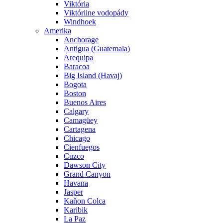
Viktória
Viktóriine vodopády
Windhoek
Amerika
Anchorage
Antigua (Guatemala)
Arequipa
Baracoa
Big Island (Havaj)
Bogota
Boston
Buenos Aires
Calgary
Camagüey
Cartagena
Chicago
Cienfuegos
Cuzco
Dawson City
Grand Canyon
Havana
Jasper
Kaňon Colca
Karibik
La Paz