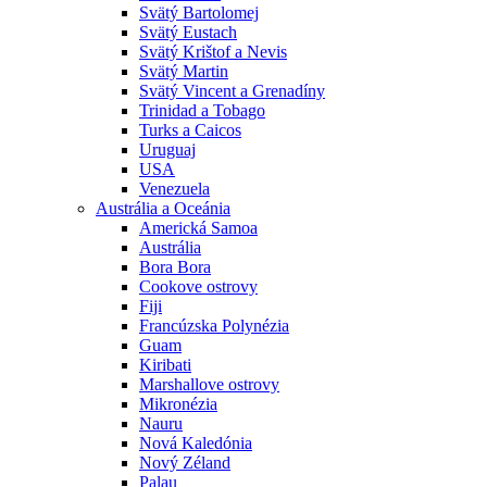
Svätý Bartolomej
Svätý Eustach
Svätý Krištof a Nevis
Svätý Martin
Svätý Vincent a Grenadíny
Trinidad a Tobago
Turks a Caicos
Uruguaj
USA
Venezuela
Austrália a Oceánia
Americká Samoa
Austrália
Bora Bora
Cookove ostrovy
Fiji
Francúzska Polynézia
Guam
Kiribati
Marshallove ostrovy
Mikronézia
Nauru
Nová Kaledónia
Nový Zéland
Palau