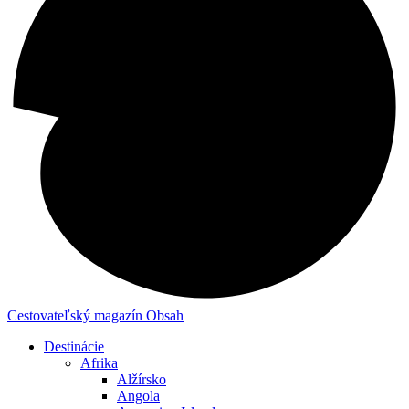
Cestovateľský magazín
Obsah
Destinácie
Afrika
Alžírsko
Angola