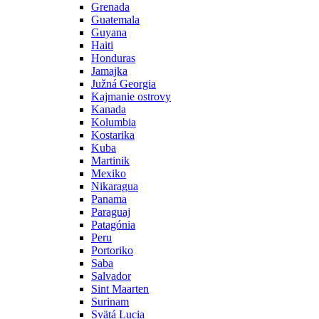
Grenada
Guatemala
Guyana
Haiti
Honduras
Jamajka
Južná Georgia
Kajmanie ostrovy
Kanada
Kolumbia
Kostarika
Kuba
Martinik
Mexiko
Nikaragua
Panama
Paraguaj
Patagónia
Peru
Portoriko
Saba
Salvador
Sint Maarten
Surinam
Svätá Lucia