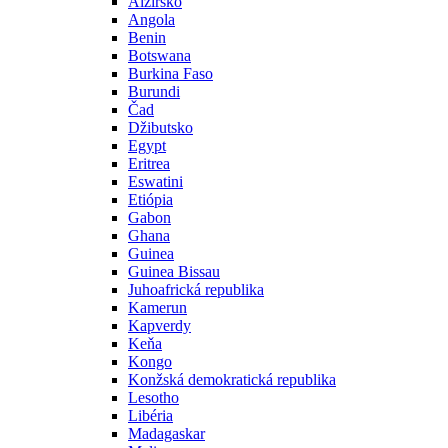
Alžírsko
Angola
Benin
Botswana
Burkina Faso
Burundi
Čad
Džibutsko
Egypt
Eritrea
Eswatini
Etiópia
Gabon
Ghana
Guinea
Guinea Bissau
Juhoafrická republika
Kamerun
Kapverdy
Keňa
Kongo
Konžská demokratická republika
Lesotho
Libéria
Madagaskar