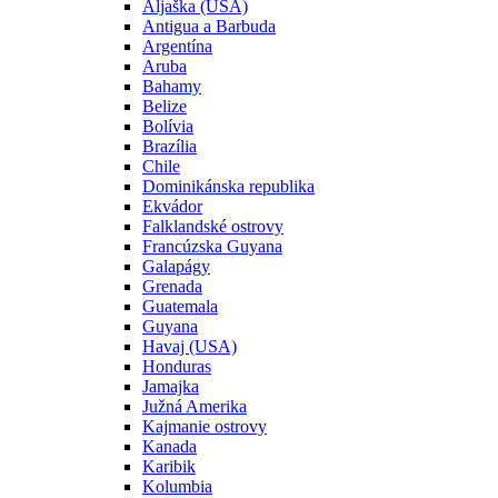
Aljaška (USA)
Antigua a Barbuda
Argentína
Aruba
Bahamy
Belize
Bolívia
Brazília
Chile
Dominikánska republika
Ekvádor
Falklandské ostrovy
Francúzska Guyana
Galapágy
Grenada
Guatemala
Guyana
Havaj (USA)
Honduras
Jamajka
Južná Amerika
Kajmanie ostrovy
Kanada
Karibik
Kolumbia