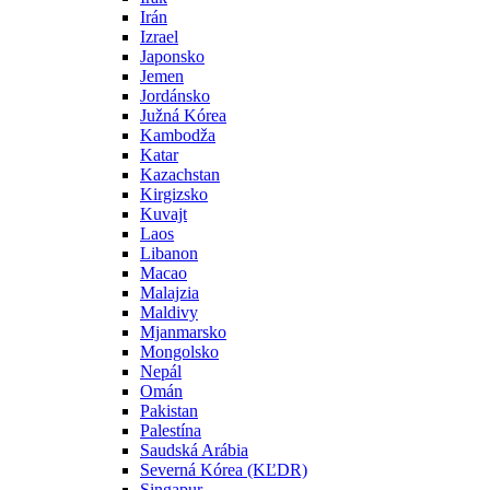
Irán
Izrael
Japonsko
Jemen
Jordánsko
Južná Kórea
Kambodža
Katar
Kazachstan
Kirgizsko
Kuvajt
Laos
Libanon
Macao
Malajzia
Maldivy
Mjanmarsko
Mongolsko
Nepál
Omán
Pakistan
Palestína
Saudská Arábia
Severná Kórea (KĽDR)
Singapur