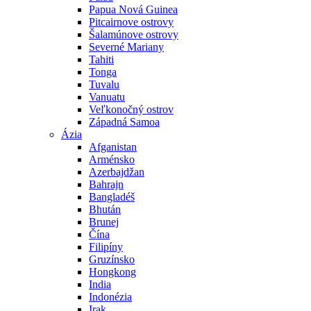
Papua Nová Guinea
Pitcairnove ostrovy
Šalamúnove ostrovy
Severné Mariany
Tahiti
Tonga
Tuvalu
Vanuatu
Veľkonočný ostrov
Západná Samoa
Ázia
Afganistan
Arménsko
Azerbajdžan
Bahrajn
Bangladéš
Bhután
Brunej
Čína
Filipíny
Gruzínsko
Hongkong
India
Indonézia
Irak