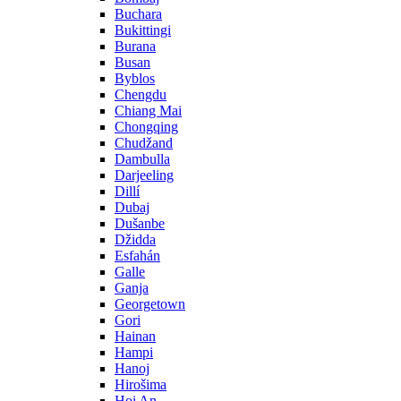
Buchara
Bukittingi
Burana
Busan
Byblos
Chengdu
Chiang Mai
Chongqing
Chudžand
Dambulla
Darjeeling
Dillí
Dubaj
Dušanbe
Džidda
Esfahán
Galle
Ganja
Georgetown
Gori
Hainan
Hampi
Hanoj
Hirošima
Hoi An