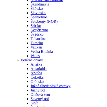
Škandinávia
Škótsko
Slovinsko
Španielsko
Špicbergy (NOR)
Srbsko
Švajčiarsko
Švédsko
Taliansko
Turecko
Vatikán
Veľká Británia
Wales
Polárne oblasti
Aljaška
Antarktída
Arktída
Čukotka
Grónsko
Južné Shetlandské ostrovy
Južný pól
Ohňová zem
Severný pól
Sibír