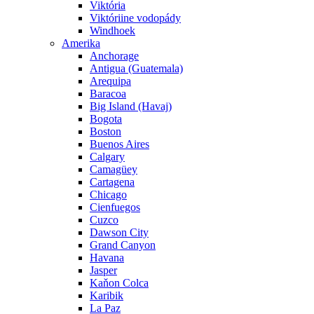
Viktória
Viktóriine vodopády
Windhoek
Amerika
Anchorage
Antigua (Guatemala)
Arequipa
Baracoa
Big Island (Havaj)
Bogota
Boston
Buenos Aires
Calgary
Camagüey
Cartagena
Chicago
Cienfuegos
Cuzco
Dawson City
Grand Canyon
Havana
Jasper
Kaňon Colca
Karibik
La Paz