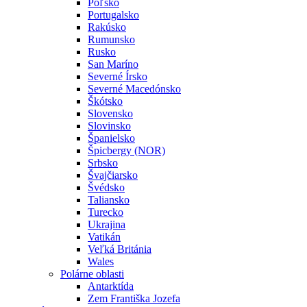
Poľsko
Portugalsko
Rakúsko
Rumunsko
Rusko
San Maríno
Severné Írsko
Severné Macedónsko
Škótsko
Slovensko
Slovinsko
Španielsko
Špicbergy (NOR)
Srbsko
Švajčiarsko
Švédsko
Taliansko
Turecko
Ukrajina
Vatikán
Veľká Británia
Wales
Polárne oblasti
Antarktída
Zem Františka Jozefa