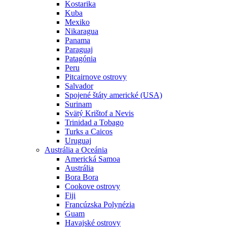
Kostarika
Kuba
Mexiko
Nikaragua
Panama
Paraguaj
Patagónia
Peru
Pitcairnove ostrovy
Salvador
Spojené štáty americké (USA)
Surinam
Svätý Krištof a Nevis
Trinidad a Tobago
Turks a Caicos
Uruguaj
Austrália a Oceánia
Americká Samoa
Austrália
Bora Bora
Cookove ostrovy
Fiji
Francúzska Polynézia
Guam
Havajské ostrovy