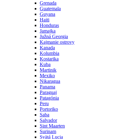
Grenada
Guatemala
Guyana
Haiti
Honduras
Jamajka
Južná Georgia
Kajmanie ostrovy
Kanada
Kolumbia
Kostarika
Kuba
Martinik
Mexiko
Nikaragua
Panama
Paraguaj
Patagónia
Peru
Portoriko
Saba
Salvador
Sint Maarten
Surinam
Svätá Lucia