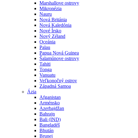
Marshallove ostrovy
Mikronézia
Nauru
Nová Británia
Nová Kaledónia
Nové Írsko
Nový Zéland
Oceánia
Palau
Papua Nová Guinea
Šalamúnove ostrovy
Tahiti
Tonga
Vanuatu
Veľkonočný ostrov
Západná Samoa
Ázia
Afganistan
Arménsko
Azerbajdžan
Bahrajn
Bali (IND)
Bangladéš
Bhután
Brunej