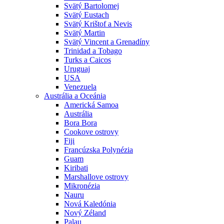
Svätý Bartolomej
Svätý Eustach
Svätý Krištof a Nevis
Svätý Martin
Svätý Vincent a Grenadíny
Trinidad a Tobago
Turks a Caicos
Uruguaj
USA
Venezuela
Austrália a Oceánia
Americká Samoa
Austrália
Bora Bora
Cookove ostrovy
Fiji
Francúzska Polynézia
Guam
Kiribati
Marshallove ostrovy
Mikronézia
Nauru
Nová Kaledónia
Nový Zéland
Palau