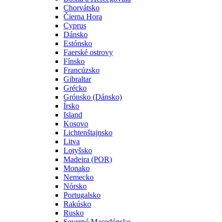
Chorvátsko
Čierna Hora
Cyprus
Dánsko
Estónsko
Faerské ostrovy
Fínsko
Francúzsko
Gibraltar
Grécko
Grónsko (Dánsko)
Írsko
Island
Kosovo
Lichtenštajnsko
Litva
Lotyšsko
Madeira (POR)
Monako
Nemecko
Nórsko
Portugalsko
Rakúsko
Rusko
Severné Macedónsko