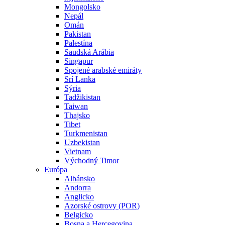
Mongolsko
Nepál
Omán
Pakistan
Palestína
Saudská Arábia
Singapur
Spojené arabské emiráty
Srí Lanka
Sýria
Tadžikistan
Taiwan
Thajsko
Tibet
Turkmenistan
Uzbekistan
Vietnam
Východný Timor
Európa
Albánsko
Andorra
Anglicko
Azorské ostrovy (POR)
Belgicko
Bosna a Hercegovina