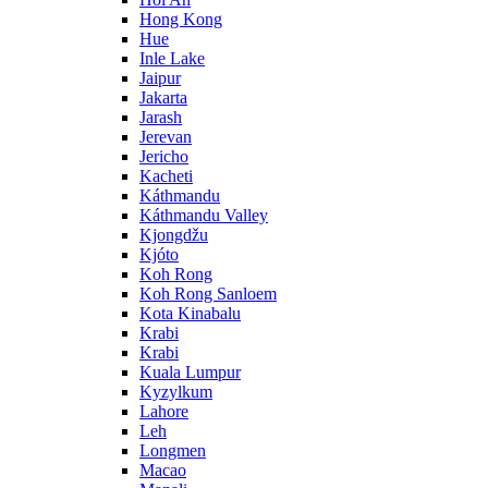
Hong Kong
Hue
Inle Lake
Jaipur
Jakarta
Jarash
Jerevan
Jericho
Kacheti
Káthmandu
Káthmandu Valley
Kjongdžu
Kjóto
Koh Rong
Koh Rong Sanloem
Kota Kinabalu
Krabi
Krabi
Kuala Lumpur
Kyzylkum
Lahore
Leh
Longmen
Macao