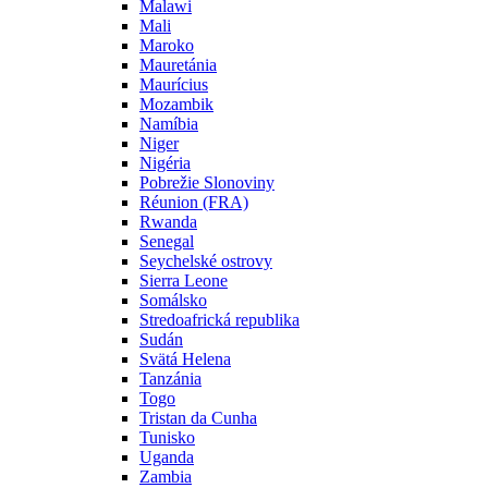
Malawi
Mali
Maroko
Mauretánia
Maurícius
Mozambik
Namíbia
Niger
Nigéria
Pobrežie Slonoviny
Réunion (FRA)
Rwanda
Senegal
Seychelské ostrovy
Sierra Leone
Somálsko
Stredoafrická republika
Sudán
Svätá Helena
Tanzánia
Togo
Tristan da Cunha
Tunisko
Uganda
Zambia