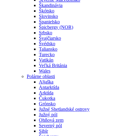
Škandinávia
Škótsko
Slovinsko
Španielsko
Špicbergy (NOR)
Srbsko
Švajčiarsko
Švédsko
Taliansko
Turecko
Vatikán
Veľká Británia
Wales
Polárne oblasti
Aljaška
Antarktída
Arktída
Čukotka
Grónsko
Južné Shetlandské ostrovy
Južný pól
Ohňová zem
Severný pól
Sibír