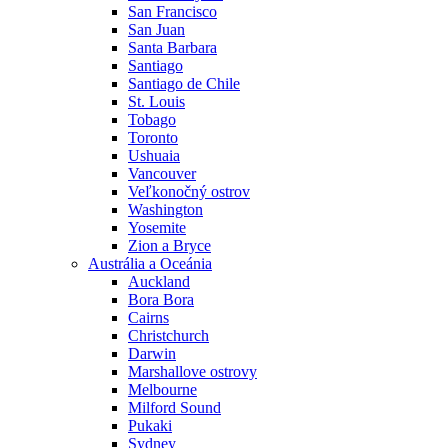
San Francisco
San Juan
Santa Barbara
Santiago
Santiago de Chile
St. Louis
Tobago
Toronto
Ushuaia
Vancouver
Veľkonočný ostrov
Washington
Yosemite
Zion a Bryce
Austrália a Oceánia
Auckland
Bora Bora
Cairns
Christchurch
Darwin
Marshallove ostrovy
Melbourne
Milford Sound
Pukaki
Sydney