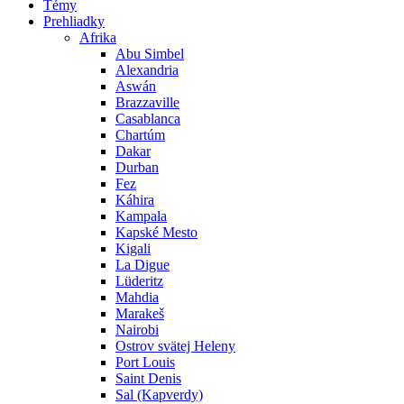
Témy
Prehliadky
Afrika
Abu Simbel
Alexandria
Aswán
Brazzaville
Casablanca
Chartúm
Dakar
Durban
Fez
Káhira
Kampala
Kapské Mesto
Kigali
La Digue
Lüderitz
Mahdia
Marakeš
Nairobi
Ostrov svätej Heleny
Port Louis
Saint Denis
Sal (Kapverdy)