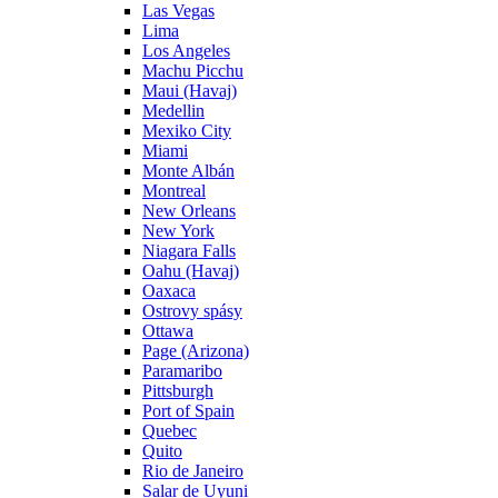
Las Vegas
Lima
Los Angeles
Machu Picchu
Maui (Havaj)
Medellin
Mexiko City
Miami
Monte Albán
Montreal
New Orleans
New York
Niagara Falls
Oahu (Havaj)
Oaxaca
Ostrovy spásy
Ottawa
Page (Arizona)
Paramaribo
Pittsburgh
Port of Spain
Quebec
Quito
Rio de Janeiro
Salar de Uyuni