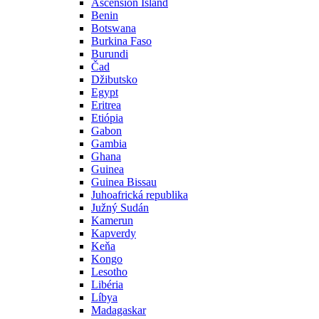
Ascension Island
Benin
Botswana
Burkina Faso
Burundi
Čad
Džibutsko
Egypt
Eritrea
Etiópia
Gabon
Gambia
Ghana
Guinea
Guinea Bissau
Juhoafrická republika
Južný Sudán
Kamerun
Kapverdy
Keňa
Kongo
Lesotho
Libéria
Líbya
Madagaskar