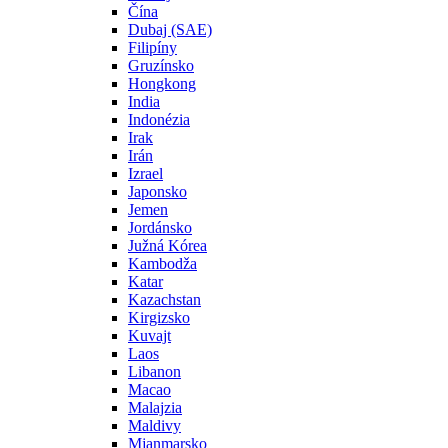
Čína
Dubaj (SAE)
Filipíny
Gruzínsko
Hongkong
India
Indonézia
Irak
Irán
Izrael
Japonsko
Jemen
Jordánsko
Južná Kórea
Kambodža
Katar
Kazachstan
Kirgizsko
Kuvajt
Laos
Libanon
Macao
Malajzia
Maldivy
Mjanmarsko