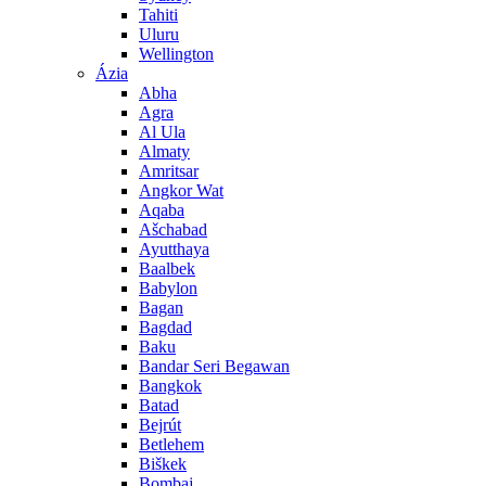
Tahiti
Uluru
Wellington
Ázia
Abha
Agra
Al Ula
Almaty
Amritsar
Angkor Wat
Aqaba
Ašchabad
Ayutthaya
Baalbek
Babylon
Bagan
Bagdad
Baku
Bandar Seri Begawan
Bangkok
Batad
Bejrút
Betlehem
Biškek
Bombaj