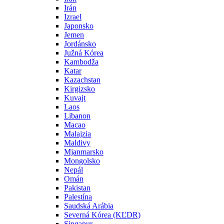
Irán
Izrael
Japonsko
Jemen
Jordánsko
Južná Kórea
Kambodža
Katar
Kazachstan
Kirgizsko
Kuvajt
Laos
Libanon
Macao
Malajzia
Maldivy
Mjanmarsko
Mongolsko
Nepál
Omán
Pakistan
Palestína
Saudská Arábia
Severná Kórea (KĽDR)
Singapur