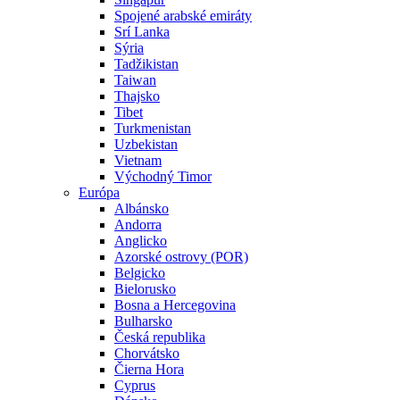
Spojené arabské emiráty
Srí Lanka
Sýria
Tadžikistan
Taiwan
Thajsko
Tibet
Turkmenistan
Uzbekistan
Vietnam
Východný Timor
Európa
Albánsko
Andorra
Anglicko
Azorské ostrovy (POR)
Belgicko
Bielorusko
Bosna a Hercegovina
Bulharsko
Česká republika
Chorvátsko
Čierna Hora
Cyprus