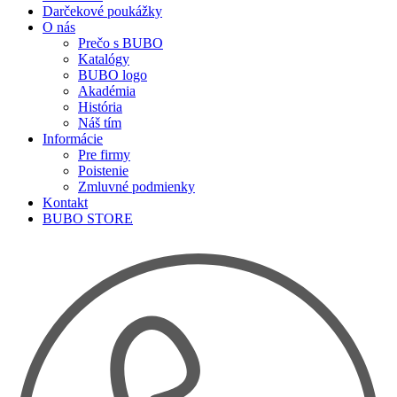
Darčekové poukážky
O nás
Prečo s BUBO
Katalógy
BUBO logo
Akadémia
História
Náš tím
Informácie
Pre firmy
Poistenie
Zmluvné podmienky
Kontakt
BUBO STORE