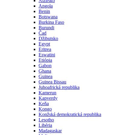
Alžírsko
Angola
Benin
Botswana
Burkina Faso
Burundi
Čad
Džibutsko
Egypt
Eritrea
Eswatini
Etiópia
Gabon
Ghana
Guinea
Guinea Bissau
Juhoafrická republika
Kamerun
Kapverdy
Keňa
Kongo
Konžská demokratická republika
Lesotho
Libéria
Madagaskar