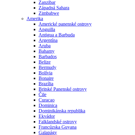
Zanzibar
Západná Sahara
Zimbabwe
Amerika
Americké panenské ostrovy
Anguilla
Antigua a Barbuda
Argentína
Aruba
Bahamy
Barbados
Belize
Bermudy
Bolívia
Bonaire
Brazília
Britské Panenské ostrovy
Čile
Curaçao
Dominica
Dominikánska republika
Ekvádor
Falklandské ostrovy
Francúzska Guyana
Galapágy