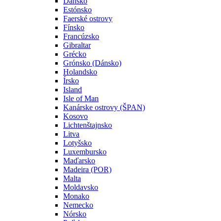
Dánsko
Estónsko
Faerské ostrovy
Fínsko
Francúzsko
Gibraltar
Grécko
Grónsko (Dánsko)
Holandsko
Írsko
Island
Isle of Man
Kanárske ostrovy (ŠPAN)
Kosovo
Lichtenštajnsko
Litva
Lotyšsko
Luxembursko
Maďarsko
Madeira (POR)
Malta
Moldavsko
Monako
Nemecko
Nórsko