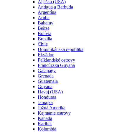
Aljaška (USA)
Antigua a Barbuda
Argentína
Aruba
Bahamy
Belize
Bolívia
Brazília
Chile
Dominikánska republika
Ekvádor
Falklandské ostrovy
Francúzska Guyana
Galapágy
Grenada
Guatemala
Guyana
Havaj (USA)
Honduras
Jamajka
Južná Amerika
Kajmanie ostrovy
Kanada
Karibik
Kolumbia