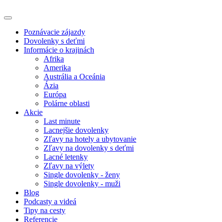
Poznávacie zájazdy
Dovolenky s deťmi
Informácie o krajinách
Afrika
Amerika
Austrália a Oceánia
Ázia
Európa
Polárne oblasti
Akcie
Last minute
Lacnejšie dovolenky
Zľavy na hotely a ubytovanie
Zľavy na dovolenky s deťmi
Lacné letenky
Zľavy na výlety
Single dovolenky - ženy
Single dovolenky - muži
Blog
Podcasty a videá
Tipy na cesty
Referencie