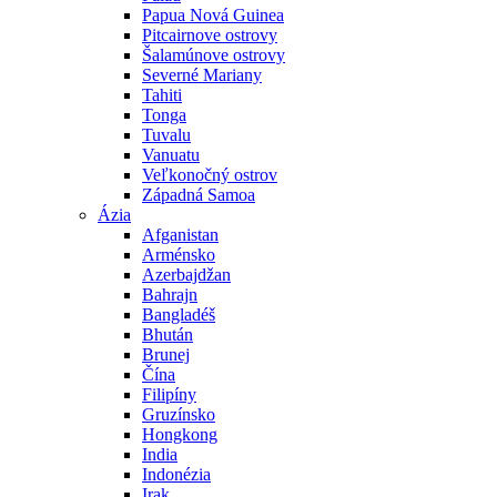
Papua Nová Guinea
Pitcairnove ostrovy
Šalamúnove ostrovy
Severné Mariany
Tahiti
Tonga
Tuvalu
Vanuatu
Veľkonočný ostrov
Západná Samoa
Ázia
Afganistan
Arménsko
Azerbajdžan
Bahrajn
Bangladéš
Bhután
Brunej
Čína
Filipíny
Gruzínsko
Hongkong
India
Indonézia
Irak