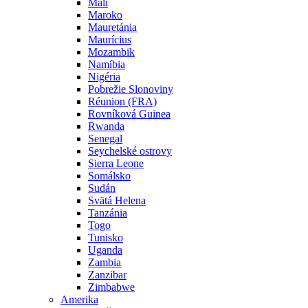
Mali
Maroko
Mauretánia
Maurícius
Mozambik
Namíbia
Nigéria
Pobrežie Slonoviny
Réunion (FRA)
Rovníková Guinea
Rwanda
Senegal
Seychelské ostrovy
Sierra Leone
Somálsko
Sudán
Svätá Helena
Tanzánia
Togo
Tunisko
Uganda
Zambia
Zanzibar
Zimbabwe
Amerika