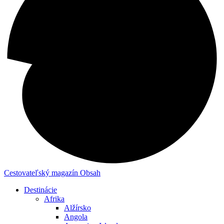
Cestovateľský magazín
Obsah
Destinácie
Afrika
Alžírsko
Angola