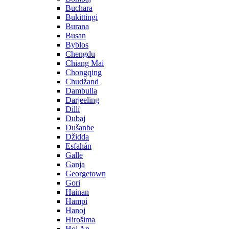
Buchara
Bukittingi
Burana
Busan
Byblos
Chengdu
Chiang Mai
Chongqing
Chudžand
Dambulla
Darjeeling
Dillí
Dubaj
Dušanbe
Džidda
Esfahán
Galle
Ganja
Georgetown
Gori
Hainan
Hampi
Hanoj
Hirošima
Hoi An