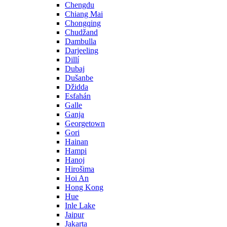
Chengdu
Chiang Mai
Chongqing
Chudžand
Dambulla
Darjeeling
Dillí
Dubaj
Dušanbe
Džidda
Esfahán
Galle
Ganja
Georgetown
Gori
Hainan
Hampi
Hanoj
Hirošima
Hoi An
Hong Kong
Hue
Inle Lake
Jaipur
Jakarta