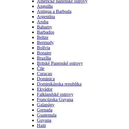
Americké panenské ostrovy
Anguilla
Antigua a Barbuda
Argentína
Aruba
Bahamy
Barbados
Belize
Bermudy
Bolívia
Bonaire
Brazília
Britské Panenské ostrovy
Čile
Curaçao
Dominica
Dominikánska republika
Ekvádor
Falklandské ostrovy
Francúzska Guyana
Galapágy
Grenada
Guatemala
Guyana
Haiti