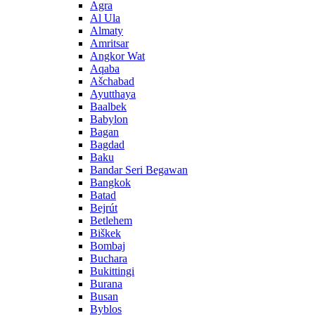
Agra
Al Ula
Almaty
Amritsar
Angkor Wat
Aqaba
Ašchabad
Ayutthaya
Baalbek
Babylon
Bagan
Bagdad
Baku
Bandar Seri Begawan
Bangkok
Batad
Bejrút
Betlehem
Biškek
Bombaj
Buchara
Bukittingi
Burana
Busan
Byblos