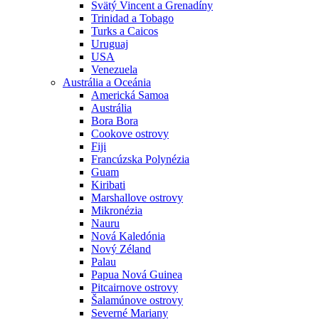
Svätý Vincent a Grenadíny
Trinidad a Tobago
Turks a Caicos
Uruguaj
USA
Venezuela
Austrália a Oceánia
Americká Samoa
Austrália
Bora Bora
Cookove ostrovy
Fiji
Francúzska Polynézia
Guam
Kiribati
Marshallove ostrovy
Mikronézia
Nauru
Nová Kaledónia
Nový Zéland
Palau
Papua Nová Guinea
Pitcairnove ostrovy
Šalamúnove ostrovy
Severné Mariany