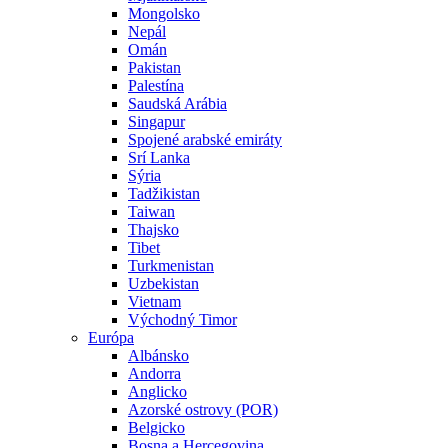
Mongolsko
Nepál
Omán
Pakistan
Palestína
Saudská Arábia
Singapur
Spojené arabské emiráty
Srí Lanka
Sýria
Tadžikistan
Taiwan
Thajsko
Tibet
Turkmenistan
Uzbekistan
Vietnam
Východný Timor
Európa
Albánsko
Andorra
Anglicko
Azorské ostrovy (POR)
Belgicko
Bosna a Hercegovina