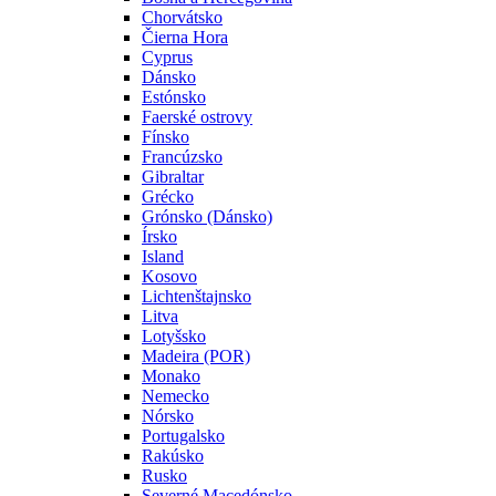
Chorvátsko
Čierna Hora
Cyprus
Dánsko
Estónsko
Faerské ostrovy
Fínsko
Francúzsko
Gibraltar
Grécko
Grónsko (Dánsko)
Írsko
Island
Kosovo
Lichtenštajnsko
Litva
Lotyšsko
Madeira (POR)
Monako
Nemecko
Nórsko
Portugalsko
Rakúsko
Rusko
Severné Macedónsko