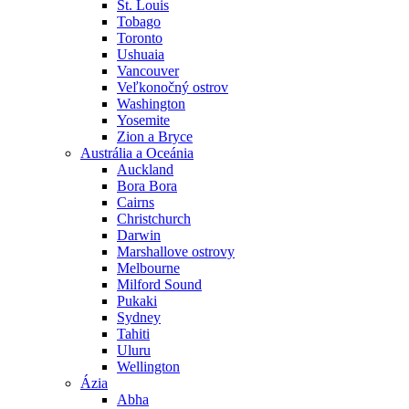
St. Louis
Tobago
Toronto
Ushuaia
Vancouver
Veľkonočný ostrov
Washington
Yosemite
Zion a Bryce
Austrália a Oceánia
Auckland
Bora Bora
Cairns
Christchurch
Darwin
Marshallove ostrovy
Melbourne
Milford Sound
Pukaki
Sydney
Tahiti
Uluru
Wellington
Ázia
Abha