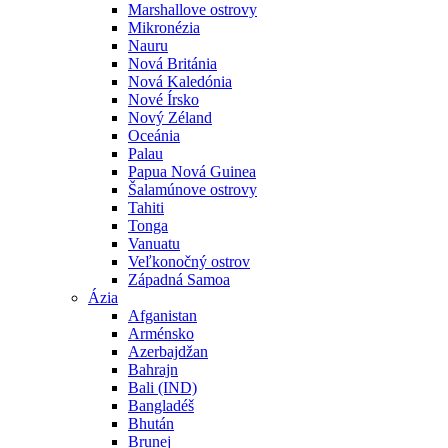
Marshallove ostrovy
Mikronézia
Nauru
Nová Británia
Nová Kaledónia
Nové Írsko
Nový Zéland
Oceánia
Palau
Papua Nová Guinea
Šalamúnove ostrovy
Tahiti
Tonga
Vanuatu
Veľkonočný ostrov
Západná Samoa
Ázia
Afganistan
Arménsko
Azerbajdžan
Bahrajn
Bali (IND)
Bangladéš
Bhután
Brunej