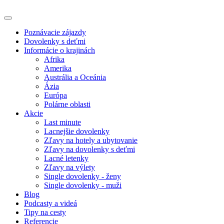
Poznávacie zájazdy
Dovolenky s deťmi
Informácie o krajinách
Afrika
Amerika
Austrália a Oceánia
Ázia
Európa
Polárne oblasti
Akcie
Last minute
Lacnejšie dovolenky
Zľavy na hotely a ubytovanie
Zľavy na dovolenky s deťmi
Lacné letenky
Zľavy na výlety
Single dovolenky - ženy
Single dovolenky - muži
Blog
Podcasty a videá
Tipy na cesty
Referencie