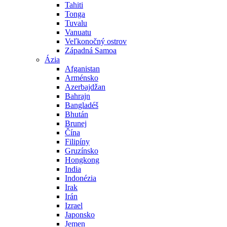
Tahiti
Tonga
Tuvalu
Vanuatu
Veľkonočný ostrov
Západná Samoa
Ázia
Afganistan
Arménsko
Azerbajdžan
Bahrajn
Bangladéš
Bhután
Brunej
Čína
Filipíny
Gruzínsko
Hongkong
India
Indonézia
Irak
Irán
Izrael
Japonsko
Jemen