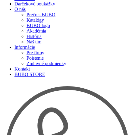
Darčekové poukážky
O nás
Prečo s BUBO
Katalógy
BUBO logo
Akadémia
História
Náš tím
Informácie
Pre firmy
Poistenie
Zmluvné podmienky
Kontakt
BUBO STORE