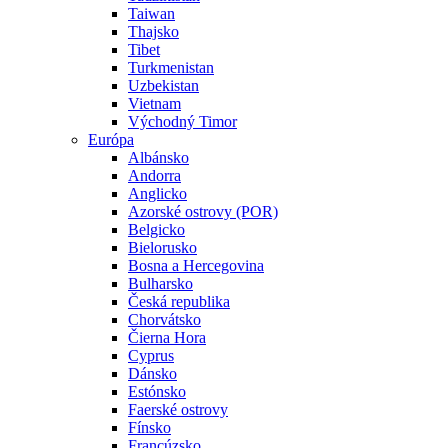
Taiwan
Thajsko
Tibet
Turkmenistan
Uzbekistan
Vietnam
Východný Timor
Európa
Albánsko
Andorra
Anglicko
Azorské ostrovy (POR)
Belgicko
Bielorusko
Bosna a Hercegovina
Bulharsko
Česká republika
Chorvátsko
Čierna Hora
Cyprus
Dánsko
Estónsko
Faerské ostrovy
Fínsko
Francúzsko