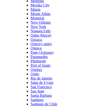
Medellin
Mexiko City
Miami
Monte Albán
Montreal
New Orleans
New York
Niagara Falls
Oahu (Havaj)
Oaxaca
Ostrovy spásy
Ottawa
Page (Arizona)
Paramaribo
Pittsburgh
Port of Spain
Quebec
Quito
Rio de Janeiro
Salar de Uyuni
San Francisco
San Juan
Santa Barbara
Santiago
Santiago de Chile