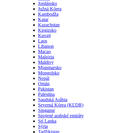
Jordánsko
Južná Kórea
Kambodža
Katar
Kazachstan
Kirgizsko
Kuvajt
Laos
Libanon
Macao
Malajzia
Maldivy
Mjanmarsko
Mongolsko
Nepál
Omán
Pakistan
Palestína
Saudská Arábia
Severná Kórea (KĽDR)
Singapur
Spojené arabské emiráty
Srí Lanka
Sýria
Tadžikistan