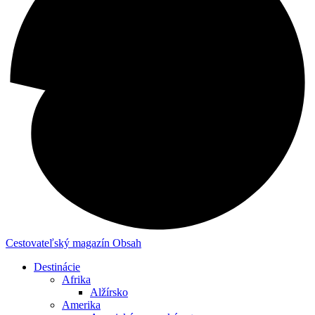
Cestovateľský magazín
Obsah
Destinácie
Afrika
Alžírsko
Amerika