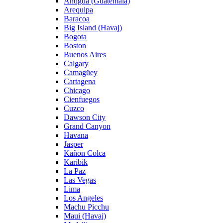
Antigua (Guatemala)
Arequipa
Baracoa
Big Island (Havaj)
Bogota
Boston
Buenos Aires
Calgary
Camagüey
Cartagena
Chicago
Cienfuegos
Cuzco
Dawson City
Grand Canyon
Havana
Jasper
Kaňon Colca
Karibik
La Paz
Las Vegas
Lima
Los Angeles
Machu Picchu
Maui (Havaj)