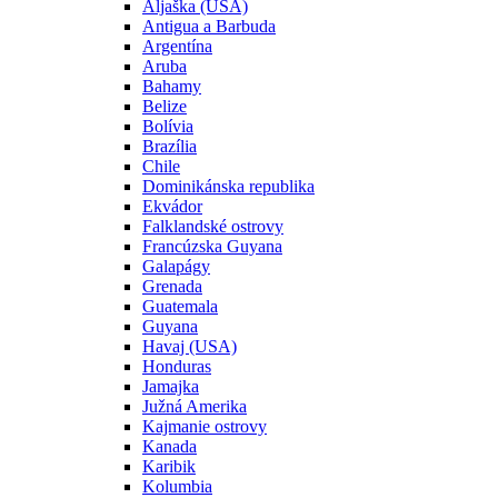
Aljaška (USA)
Antigua a Barbuda
Argentína
Aruba
Bahamy
Belize
Bolívia
Brazília
Chile
Dominikánska republika
Ekvádor
Falklandské ostrovy
Francúzska Guyana
Galapágy
Grenada
Guatemala
Guyana
Havaj (USA)
Honduras
Jamajka
Južná Amerika
Kajmanie ostrovy
Kanada
Karibik
Kolumbia