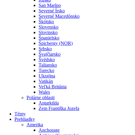
San Maríno
Severné Írsko
Severné Macedónsko
Škótsko
Slovensko
Slovinsko
Španielsko
Špicbergy (NOR)
Srbsko
Švajčiarsko
Švédsko
Taliansko
Turecko
Ukrajina
Vatikán
Veľká Británia
Wales
Polárne oblasti
Antarktída
Zem Františka Jozefa
Témy
Prehliadky
Amerika
Anchorage