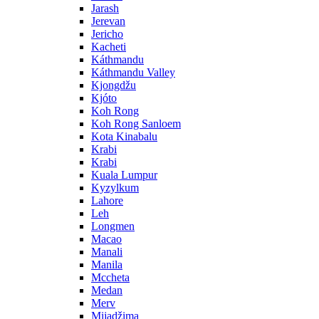
Jarash
Jerevan
Jericho
Kacheti
Káthmandu
Káthmandu Valley
Kjongdžu
Kjóto
Koh Rong
Koh Rong Sanloem
Kota Kinabalu
Krabi
Krabi
Kuala Lumpur
Kyzylkum
Lahore
Leh
Longmen
Macao
Manali
Manila
Mccheta
Medan
Merv
Mijadžima