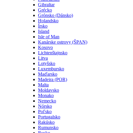
Gibraltar
Grécko
Grónsko (Dánsko)
Holandsko
Írsko
Island
Isle of Man
Kanárske ostrovy (ŠPAN)
Kosovo
Lichtenštajnsko
Litva
Lotyšsko
Luxembursko
Maďarsko
Madeira (POR)
Malta
Moldavsko
Monako
Nemecko
Nórsko
Poľsko
Portugalsko
Rakúsko
Rumunsko
Rusko