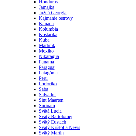
Honduras
Jamajka
Južná Georgia
Kajmanie ostrovy
Kanada
Kolumbia
Kostarika
Kuba
Martinik
Mexiko
Nikaragua
Panama
Paraguaj
Patagónia
Peru
Portoriko
Saba
Salvador
Sint Maarten
Surinam
Svätá Lucia
Svätý Bartolomej
Svätý Eustach
Svätý Krištof a Nevis
Svätý Martin