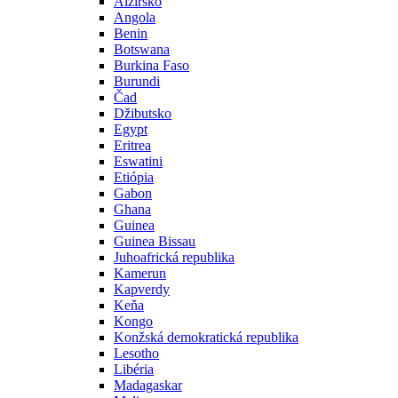
Alžírsko
Angola
Benin
Botswana
Burkina Faso
Burundi
Čad
Džibutsko
Egypt
Eritrea
Eswatini
Etiópia
Gabon
Ghana
Guinea
Guinea Bissau
Juhoafrická republika
Kamerun
Kapverdy
Keňa
Kongo
Konžská demokratická republika
Lesotho
Libéria
Madagaskar