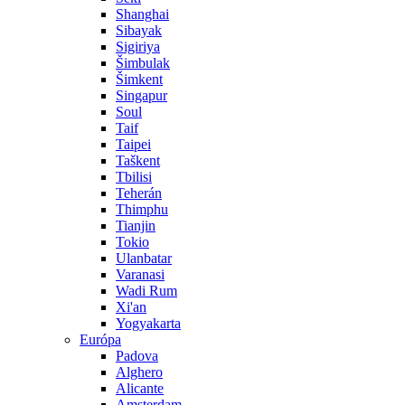
Shanghai
Sibayak
Sigiriya
Šimbulak
Šimkent
Singapur
Soul
Taif
Taipei
Taškent
Tbilisi
Teherán
Thimphu
Tianjin
Tokio
Ulanbatar
Varanasi
Wadi Rum
Xi'an
Yogyakarta
Európa
Padova
Alghero
Alicante
Amsterdam