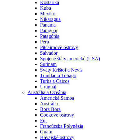
Kostarika
Kuba
Mexiko
Nikaragua
Panama
Paraguaj
Patagónia
Peru
Pitcairnove ostrovy
Salvador
Spojené štáty americké (USA)
Surinam
Svätý Krištof a Nevis
Trinidad a Tobago
Turks a Caicos
Uruguaj
Austrália a Oceánia
Americká Samoa
Austrália
Bora Bora
Cookove ostrovy
Fiji
Francúzska Polynézia
Guam
Havajské ostrovy