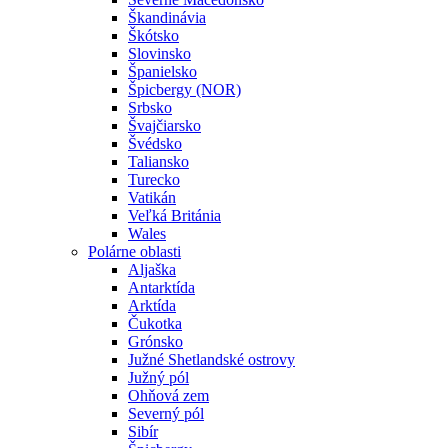
Škandinávia
Škótsko
Slovinsko
Španielsko
Špicbergy (NOR)
Srbsko
Švajčiarsko
Švédsko
Taliansko
Turecko
Vatikán
Veľká Británia
Wales
Polárne oblasti
Aljaška
Antarktída
Arktída
Čukotka
Grónsko
Južné Shetlandské ostrovy
Južný pól
Ohňová zem
Severný pól
Sibír