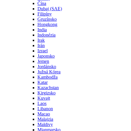
Čína
Dubaj (SAE)
Filipíny
Gruzínsko
Hongkong
India
Indonézia
Irak
Irán
Izrael
Japonsko
Jemen
Jordánsko
Južná Kórea
Kambodža
Katar
Kazachstan
Kirgizsko
Kuvajt
Laos
Libanon
Macao
Malajzia
Maldivy
Mjanmarsko