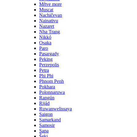
Mŕtve more
Muscat
Nachičevan
Nainativu
Nazaret
Nha Trang
Nikkó
Osaka
Paro
Pasargady
Peking
Perzepolis
Petra
Phi Phi
Phnom Penh
Pokhara
Polonnaruwa
Rangún
Rijád
Ruwanwelissaya
Saigon
Samarkand
Samosir
Sapa
Šeki