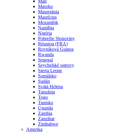
Mali
Maroko
Mauretánia
Maurícius
Mozambik
Namíbia
Nigéria
Pobrežie Slonoviny
Réunion (FRA)
Rovníková Guinea
Rwanda
Senegal
Seychelské ostrovy
Sierra Leone
Somálsko
Sudán
Svätá Helena
Tanzánia
Togo
Tunisko
Uganda
Zambia
Zanzibar
Zimbabwe
Amerika