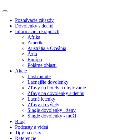
Poznávacie zájazdy
Dovolenky s deťmi
Informácie o krajinách
Afrika
Amerika
Austrália a Oceánia
Ázia
Európa
Polárne oblasti
Akcie
Last minute
Lacnejšie dovolenky
Zľavy na hotely a ubytovanie
Zľavy na dovolenky s deťmi
Lacné letenky
Zľavy na výlety
Single dovolenky - ženy
Single dovolenky - muži
Blog
Podcasty a videá
Tipy na cesty
Referencie