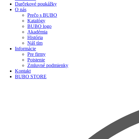
Darčekové poukážky
O nás
Prečo s BUBO
Katalógy
BUBO logo
Akadémia
História
Náš tím
Informácie
Pre firmy
Poistenie
Zmluvné podmienky
Kontakt
BUBO STORE