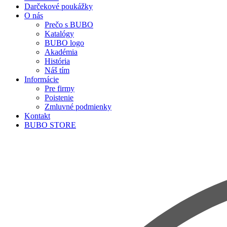
Darčekové poukážky
O nás
Prečo s BUBO
Katalógy
BUBO logo
Akadémia
História
Náš tím
Informácie
Pre firmy
Poistenie
Zmluvné podmienky
Kontakt
BUBO STORE