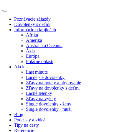
Poznávacie zájazdy
Dovolenky s deťmi
Informácie o krajinách
Afrika
Amerika
Austrália a Oceánia
Ázia
Európa
Polárne oblasti
Akcie
Last minute
Lacnejšie dovolenky
Zľavy na hotely a ubytovanie
Zľavy na dovolenky s deťmi
Lacné letenky
Zľavy na výlety
Single dovolenky - ženy
Single dovolenky - muži
Blog
Podcasty a videá
Tipy na cesty
Referencie