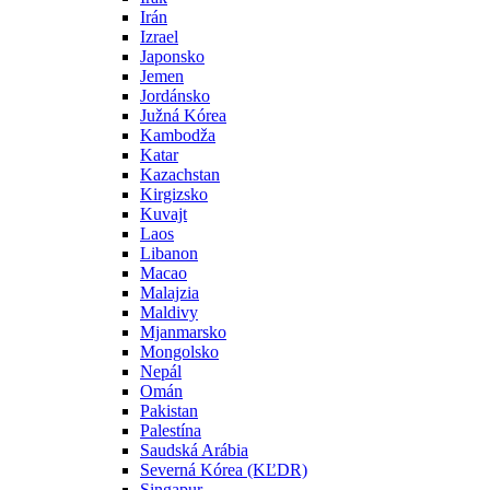
Irán
Izrael
Japonsko
Jemen
Jordánsko
Južná Kórea
Kambodža
Katar
Kazachstan
Kirgizsko
Kuvajt
Laos
Libanon
Macao
Malajzia
Maldivy
Mjanmarsko
Mongolsko
Nepál
Omán
Pakistan
Palestína
Saudská Arábia
Severná Kórea (KĽDR)
Singapur