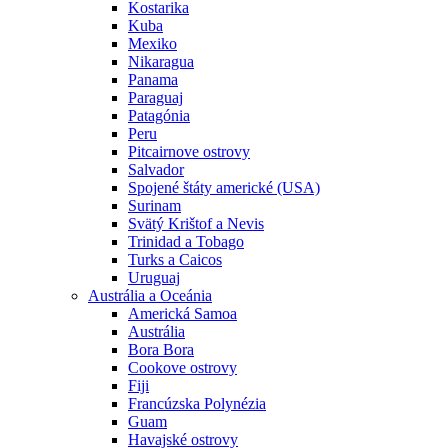
Kostarika
Kuba
Mexiko
Nikaragua
Panama
Paraguaj
Patagónia
Peru
Pitcairnove ostrovy
Salvador
Spojené štáty americké (USA)
Surinam
Svätý Krištof a Nevis
Trinidad a Tobago
Turks a Caicos
Uruguaj
Austrália a Oceánia
Americká Samoa
Austrália
Bora Bora
Cookove ostrovy
Fiji
Francúzska Polynézia
Guam
Havajské ostrovy