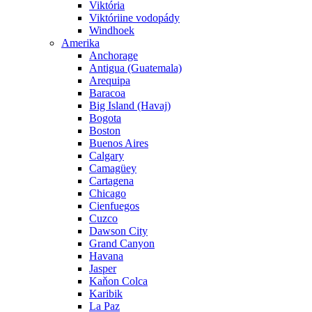
Viktória
Viktóriine vodopády
Windhoek
Amerika
Anchorage
Antigua (Guatemala)
Arequipa
Baracoa
Big Island (Havaj)
Bogota
Boston
Buenos Aires
Calgary
Camagüey
Cartagena
Chicago
Cienfuegos
Cuzco
Dawson City
Grand Canyon
Havana
Jasper
Kaňon Colca
Karibik
La Paz