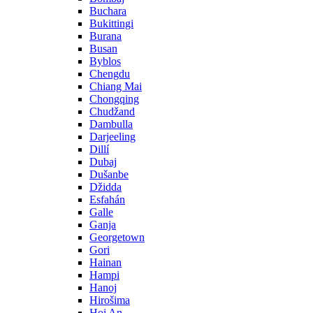
Buchara
Bukittingi
Burana
Busan
Byblos
Chengdu
Chiang Mai
Chongqing
Chudžand
Dambulla
Darjeeling
Dillí
Dubaj
Dušanbe
Džidda
Esfahán
Galle
Ganja
Georgetown
Gori
Hainan
Hampi
Hanoj
Hirošima
Hoi An