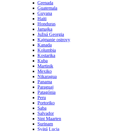
Grenada
Guatemala
Guyana
Haiti
Honduras
Jamajka
Južná Georgia
Kajmanie ostrovy
Kanada
Kolumbia
Kostarika
Kuba
Martinik
Mexiko
Nikaragua
Panama
Paraguaj
Patagónia
Peru
Portoriko
Saba
Salvador
Sint Maarten
Surinam
Svätá Lucia