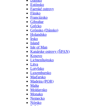
Dánsko
Estónsko
Faerské ostrovy
Fínsko
Francúzsko
Gibraltar
Grécko
Grónsko (Dánsko)
Holandsko
Írsko
Island
Isle of Man
Kanárske ostrovy (ŠPAN)
Kosovo
Lichtenštajnsko
Litva
Lotyšsko
Luxembursko
Maďarsko
Madeira (POR)
Malta
Moldavsko
Monako
Nemecko
Nórsko