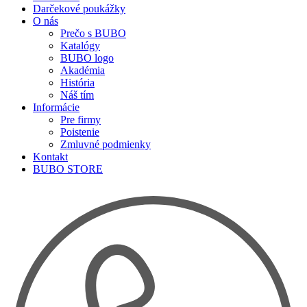
Darčekové poukážky
O nás
Prečo s BUBO
Katalógy
BUBO logo
Akadémia
História
Náš tím
Informácie
Pre firmy
Poistenie
Zmluvné podmienky
Kontakt
BUBO STORE