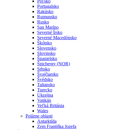
Poľsko
Portugalsko
Rakúsko
Rumunsko
Rusko
San Maríno
Severné Írsko
Severné Macedónsko
Škótsko
Slovensko
Slovinsko
Španielsko
Špicbergy (NOR)
Srbsko
Švajčiarsko
Švédsko
Taliansko
Turecko
Ukrajina
Vatikán
Veľká Británia
Wales
Polárne oblasti
Antarktída
Zem Františka Jozefa