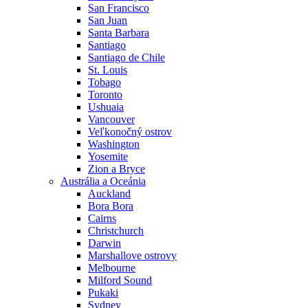
San Francisco
San Juan
Santa Barbara
Santiago
Santiago de Chile
St. Louis
Tobago
Toronto
Ushuaia
Vancouver
Veľkonočný ostrov
Washington
Yosemite
Zion a Bryce
Austrália a Oceánia
Auckland
Bora Bora
Cairns
Christchurch
Darwin
Marshallove ostrovy
Melbourne
Milford Sound
Pukaki
Sydney