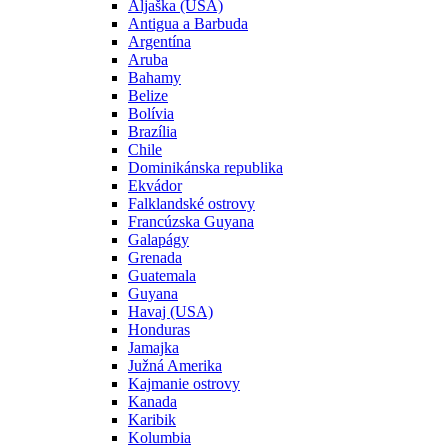
Aljaška (USA)
Antigua a Barbuda
Argentína
Aruba
Bahamy
Belize
Bolívia
Brazília
Chile
Dominikánska republika
Ekvádor
Falklandské ostrovy
Francúzska Guyana
Galapágy
Grenada
Guatemala
Guyana
Havaj (USA)
Honduras
Jamajka
Južná Amerika
Kajmanie ostrovy
Kanada
Karibik
Kolumbia