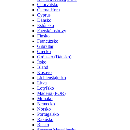
Chorvátsko
Čierna Hora
Cyprus
Dánsko
Estónsko
Faerské ostrovy
Fínsko
Francúzsko
Gibraltar
Grécko
Grónsko (Dánsko)
Írsko
Island
Kosovo
Lichtenštajnsko
Litva
Lotyšsko
Madeira (POR)
Monako
Nemecko
Nórsko
Portugalsko
Rakúsko
Rusko
Severné Macedónsko