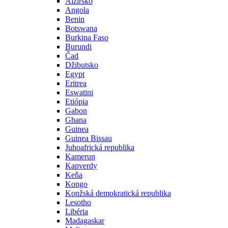
Alžírsko
Angola
Benin
Botswana
Burkina Faso
Burundi
Čad
Džibutsko
Egypt
Eritrea
Eswatini
Etiópia
Gabon
Ghana
Guinea
Guinea Bissau
Juhoafrická republika
Kamerun
Kapverdy
Keňa
Kongo
Konžská demokratická republika
Lesotho
Libéria
Madagaskar