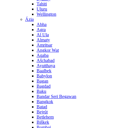
Tahiti
Uluru
Wellington
Ázia
Abha
Agra
Al Ula
Almaty
Amritsar
Angkor Wat
Aqaba
Ašchabad
Ayutthaya
Baalbek
Babylon
Bagan
Bagdad
Baku
Bandar Seri Begawan
Bangkok
Batad
Bejrút
Betlehem
Biškek
Bombaj