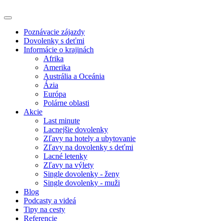
Poznávacie zájazdy
Dovolenky s deťmi
Informácie o krajinách
Afrika
Amerika
Austrália a Oceánia
Ázia
Európa
Polárne oblasti
Akcie
Last minute
Lacnejšie dovolenky
Zľavy na hotely a ubytovanie
Zľavy na dovolenky s deťmi
Lacné letenky
Zľavy na výlety
Single dovolenky - ženy
Single dovolenky - muži
Blog
Podcasty a videá
Tipy na cesty
Referencie