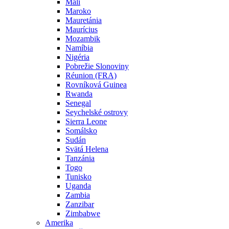
Mali
Maroko
Mauretánia
Maurícius
Mozambik
Namíbia
Nigéria
Pobrežie Slonoviny
Réunion (FRA)
Rovníková Guinea
Rwanda
Senegal
Seychelské ostrovy
Sierra Leone
Somálsko
Sudán
Svätá Helena
Tanzánia
Togo
Tunisko
Uganda
Zambia
Zanzibar
Zimbabwe
Amerika