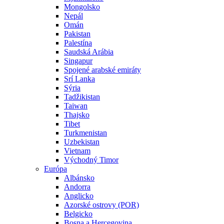
Mongolsko
Nepál
Omán
Pakistan
Palestína
Saudská Arábia
Singapur
Spojené arabské emiráty
Srí Lanka
Sýria
Tadžikistan
Taiwan
Thajsko
Tibet
Turkmenistan
Uzbekistan
Vietnam
Východný Timor
Európa
Albánsko
Andorra
Anglicko
Azorské ostrovy (POR)
Belgicko
Bosna a Hercegovina