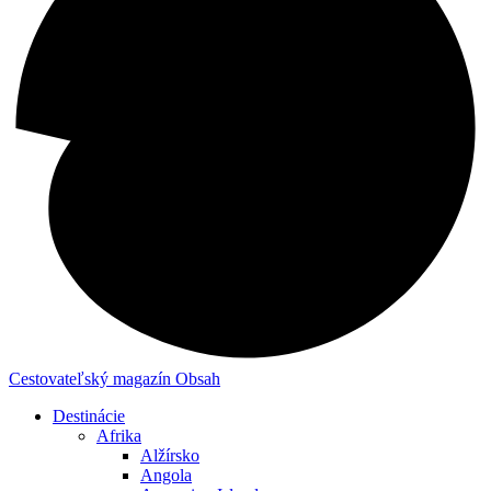
Cestovateľský magazín
Obsah
Destinácie
Afrika
Alžírsko
Angola