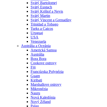
Svätý Bartolomej
Svätý Eustach
Svätý Krištof a Nevis
Svätý Martin
Svätý Vincent a Grenadíny
Trinidad a Tobago
Turks a Caicos
Uruguaj
USA
Venezuela
Austrália a Oceánia
Americká Samoa
Austrália
Bora Bora
Cookove ostrovy
Fiji
Francúzska Polynézia
Guam
Kiribati
Marshallove ostrovy
Mikronézia
Nauru
Nová Kaledónia
Nový Zéland
Palau