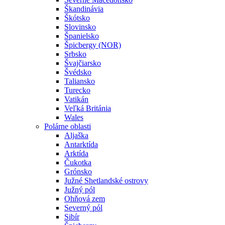
Škandinávia
Škótsko
Slovinsko
Španielsko
Špicbergy (NOR)
Srbsko
Švajčiarsko
Švédsko
Taliansko
Turecko
Vatikán
Veľká Británia
Wales
Polárne oblasti
Aljaška
Antarktída
Arktída
Čukotka
Grónsko
Južné Shetlandské ostrovy
Južný pól
Ohňová zem
Severný pól
Sibír