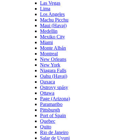
Las Vegas
Lima
Los Angeles
Machu Picchu
Maui (Havaj)
Medellin
Mexiko City
Miami
Monte Albán
Montreal
New Orleans
New York
Niagara Falls
Oahu (Havaj)
Oaxaca
Ostrovy spásy
Ottawa
Page (Arizona)
Paramaribo
Pittsburgh
Port of Spain
Quebec
Quito
Rio de Janeiro
Salar de Uyuni