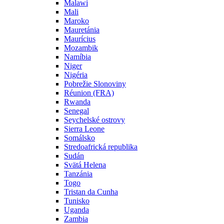
Malawi
Mali
Maroko
Mauretánia
Maurícius
Mozambik
Namíbia
Niger
Nigéria
Pobrežie Slonoviny
Réunion (FRA)
Rwanda
Senegal
Seychelské ostrovy
Sierra Leone
Somálsko
Stredoafrická republika
Sudán
Svätá Helena
Tanzánia
Togo
Tristan da Cunha
Tunisko
Uganda
Zambia