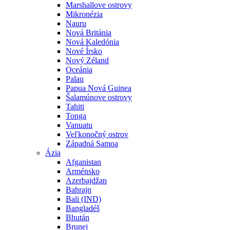
Marshallove ostrovy
Mikronézia
Nauru
Nová Británia
Nová Kaledónia
Nové Írsko
Nový Zéland
Oceánia
Palau
Papua Nová Guinea
Šalamúnove ostrovy
Tahiti
Tonga
Vanuatu
Veľkonočný ostrov
Západná Samoa
Ázia
Afganistan
Arménsko
Azerbajdžan
Bahrajn
Bali (IND)
Bangladéš
Bhután
Brunej