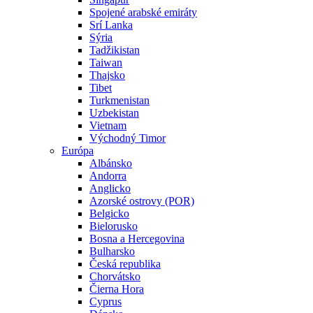
Spojené arabské emiráty
Srí Lanka
Sýria
Tadžikistan
Taiwan
Thajsko
Tibet
Turkmenistan
Uzbekistan
Vietnam
Východný Timor
Európa
Albánsko
Andorra
Anglicko
Azorské ostrovy (POR)
Belgicko
Bielorusko
Bosna a Hercegovina
Bulharsko
Česká republika
Chorvátsko
Čierna Hora
Cyprus