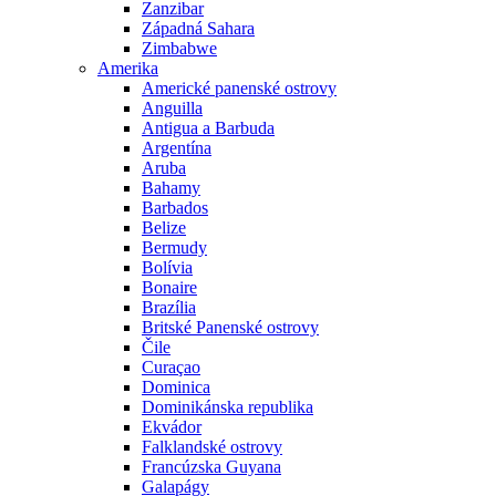
Zanzibar
Západná Sahara
Zimbabwe
Amerika
Americké panenské ostrovy
Anguilla
Antigua a Barbuda
Argentína
Aruba
Bahamy
Barbados
Belize
Bermudy
Bolívia
Bonaire
Brazília
Britské Panenské ostrovy
Čile
Curaçao
Dominica
Dominikánska republika
Ekvádor
Falklandské ostrovy
Francúzska Guyana
Galapágy