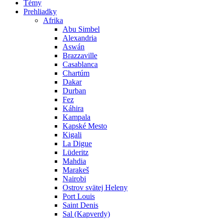
Témy
Prehliadky
Afrika
Abu Simbel
Alexandria
Aswán
Brazzaville
Casablanca
Chartúm
Dakar
Durban
Fez
Káhira
Kampala
Kapské Mesto
Kigali
La Digue
Lüderitz
Mahdia
Marakeš
Nairobi
Ostrov svätej Heleny
Port Louis
Saint Denis
Sal (Kapverdy)