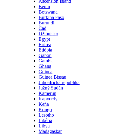
Ascension Island
Benin
Botswana
Burkina Faso
Burundi
Čad
Džibutsko
Egypt
Eritrea
Etiópia
Gabon
Gambia
Ghana
Guinea
Guinea Bissau
Juhoafrická republika
Južný Sudán
Kamerun
Kapverdy
Keňa
Kongo
Lesotho
Libéria
Líbya
Madagaskar