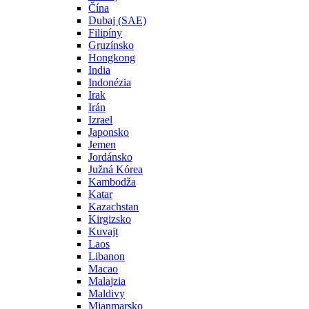
Čína
Dubaj (SAE)
Filipíny
Gruzínsko
Hongkong
India
Indonézia
Irak
Irán
Izrael
Japonsko
Jemen
Jordánsko
Južná Kórea
Kambodža
Katar
Kazachstan
Kirgizsko
Kuvajt
Laos
Libanon
Macao
Malajzia
Maldivy
Mjanmarsko