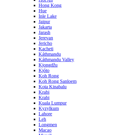
Hong Kong
Hue
Inle Lake
Jaipur
Jakarta
Jarash
Jerevan
Jericho
Kacheti
Káthmandu
Káthmandu Valley
Kjongdžu
Kjóto
Koh Rong
Koh Rong Sanloem
Kota Kinabalu
Krabi
Krabi
Kuala Lumpur
Kyzylkum
Lahore
Leh
Longmen
Macao