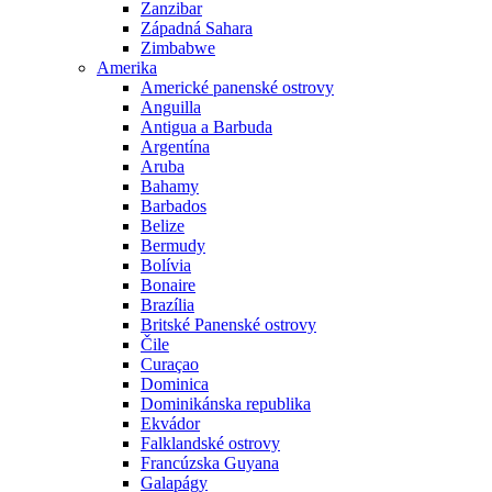
Zanzibar
Západná Sahara
Zimbabwe
Amerika
Americké panenské ostrovy
Anguilla
Antigua a Barbuda
Argentína
Aruba
Bahamy
Barbados
Belize
Bermudy
Bolívia
Bonaire
Brazília
Britské Panenské ostrovy
Čile
Curaçao
Dominica
Dominikánska republika
Ekvádor
Falklandské ostrovy
Francúzska Guyana
Galapágy