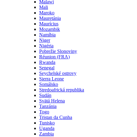
Malawi
Mali
Maroko
Mauretánia
Maurícius
Mozambik
Namíbia
Niger
Nigéria
Pobrežie Slonoviny
Réunion (FRA)
Rwanda
Senegal
Seychelské ostrovy
Sierra Leone
Somálsko
Stredoafrická republika
Sudán
Svätá Helena
Tanzánia
Togo
Tristan da Cunha
Tunisko
Uganda
Zambia