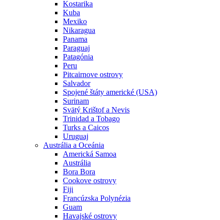
Kostarika
Kuba
Mexiko
Nikaragua
Panama
Paraguaj
Patagónia
Peru
Pitcairnove ostrovy
Salvador
Spojené štáty americké (USA)
Surinam
Svätý Krištof a Nevis
Trinidad a Tobago
Turks a Caicos
Uruguaj
Austrália a Oceánia
Americká Samoa
Austrália
Bora Bora
Cookove ostrovy
Fiji
Francúzska Polynézia
Guam
Havajské ostrovy