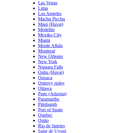
Las Vegas
Lima
Los Angeles
Machu Picchu
Maui (Havaj)
Medellin
Mexiko City
Miami
Monte Albán
Montreal
New Orleans
New York
Niagara Falls
Oahu (Havaj)
Oaxaca
Ostrovy spásy
Ottawa
Page (Arizona)
Paramaribo
Pittsburgh
Port of Spain
Quebec
Quito
Rio de Janeiro
Salar de Uyuni