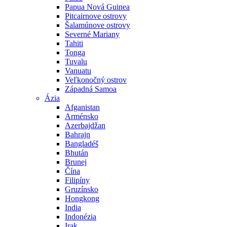
Papua Nová Guinea
Pitcairnove ostrovy
Šalamúnove ostrovy
Severné Mariany
Tahiti
Tonga
Tuvalu
Vanuatu
Veľkonočný ostrov
Západná Samoa
Ázia
Afganistan
Arménsko
Azerbajdžan
Bahrajn
Bangladéš
Bhután
Brunej
Čína
Filipíny
Gruzínsko
Hongkong
India
Indonézia
Irak