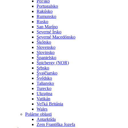
Poľsko
Portugalsko
Rakúsko
Rumunsko
Rusko
San Maríno
Severné Írsko
Severné Macedónsko
Škótsko
Slovensko
Slovinsko
Španielsko
Špicbergy (NOR)
Srbsko
Švajčiarsko
Švédsko
Taliansko
Turecko
Ukrajina
Vatikán
Veľká Británia
Wales
Polárne oblasti
Antarktída
Zem Františka Jozefa