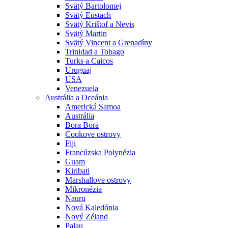
Svätý Bartolomej
Svätý Eustach
Svätý Krištof a Nevis
Svätý Martin
Svätý Vincent a Grenadíny
Trinidad a Tobago
Turks a Caicos
Uruguaj
USA
Venezuela
Austrália a Oceánia
Americká Samoa
Austrália
Bora Bora
Cookove ostrovy
Fiji
Francúzska Polynézia
Guam
Kiribati
Marshallove ostrovy
Mikronézia
Nauru
Nová Kaledónia
Nový Zéland
Palau