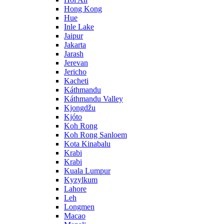
Hong Kong
Hue
Inle Lake
Jaipur
Jakarta
Jarash
Jerevan
Jericho
Kacheti
Káthmandu
Káthmandu Valley
Kjongdžu
Kjóto
Koh Rong
Koh Rong Sanloem
Kota Kinabalu
Krabi
Krabi
Kuala Lumpur
Kyzylkum
Lahore
Leh
Longmen
Macao