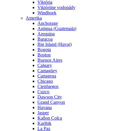
Viktória
Viktóriine vodopády
Windhoek
Amerika
Anchorage
Antigua (Guatemala)
Arequipa
Baracoa
Big Island (Havaj)
Bogota
Boston
Buenos Aires
Calgary
Camagüey
Cartagena
Chicago
Cienfuegos
Cuzco
Dawson City
Grand Canyon
Havana
Jasper
Kaňon Colca
Karibik
La Paz