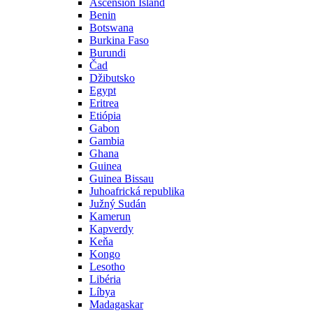
Ascension Island
Benin
Botswana
Burkina Faso
Burundi
Čad
Džibutsko
Egypt
Eritrea
Etiópia
Gabon
Gambia
Ghana
Guinea
Guinea Bissau
Juhoafrická republika
Južný Sudán
Kamerun
Kapverdy
Keňa
Kongo
Lesotho
Libéria
Líbya
Madagaskar