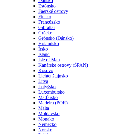
Dánsko
Estónsko
Faerské ostrovy
Fínsko
Francúzsko
Gibraltar
Grécko
Grónsko (Dánsko)
Holandsko
Írsko
Island
Isle of Man
Kanárske ostrovy (ŠPAN)
Kosovo
Lichtenštajnsko
Litva
Lotyšsko
Luxembursko
Maďarsko
Madeira (POR)
Malta
Moldavsko
Monako
Nemecko
Nórsko