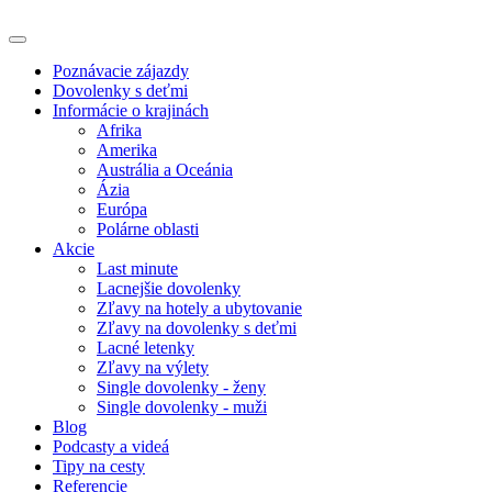
Poznávacie zájazdy
Dovolenky s deťmi
Informácie o krajinách
Afrika
Amerika
Austrália a Oceánia
Ázia
Európa
Polárne oblasti
Akcie
Last minute
Lacnejšie dovolenky
Zľavy na hotely a ubytovanie
Zľavy na dovolenky s deťmi
Lacné letenky
Zľavy na výlety
Single dovolenky - ženy
Single dovolenky - muži
Blog
Podcasty a videá
Tipy na cesty
Referencie