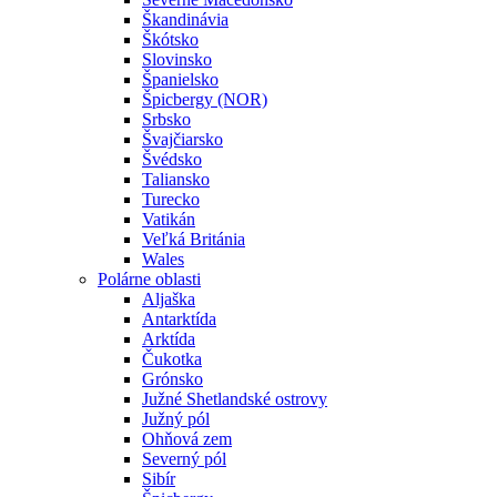
Škandinávia
Škótsko
Slovinsko
Španielsko
Špicbergy (NOR)
Srbsko
Švajčiarsko
Švédsko
Taliansko
Turecko
Vatikán
Veľká Británia
Wales
Polárne oblasti
Aljaška
Antarktída
Arktída
Čukotka
Grónsko
Južné Shetlandské ostrovy
Južný pól
Ohňová zem
Severný pól
Sibír