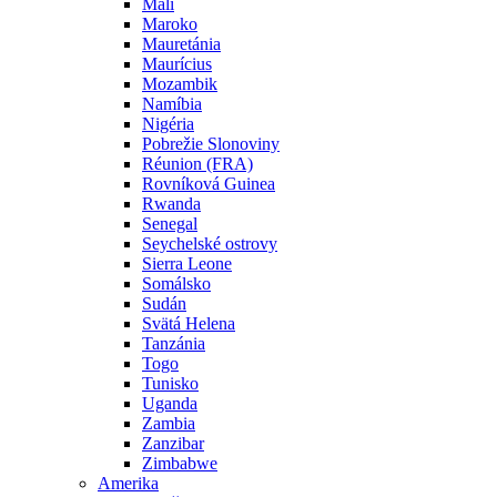
Mali
Maroko
Mauretánia
Maurícius
Mozambik
Namíbia
Nigéria
Pobrežie Slonoviny
Réunion (FRA)
Rovníková Guinea
Rwanda
Senegal
Seychelské ostrovy
Sierra Leone
Somálsko
Sudán
Svätá Helena
Tanzánia
Togo
Tunisko
Uganda
Zambia
Zanzibar
Zimbabwe
Amerika