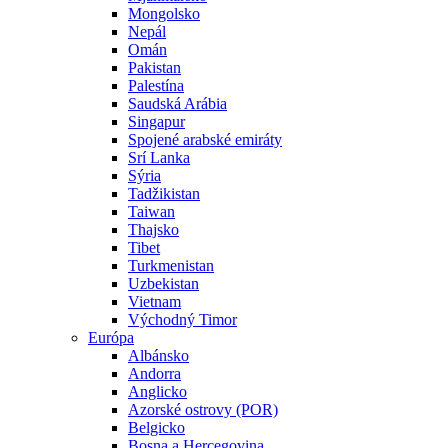
Mongolsko
Nepál
Omán
Pakistan
Palestína
Saudská Arábia
Singapur
Spojené arabské emiráty
Srí Lanka
Sýria
Tadžikistan
Taiwan
Thajsko
Tibet
Turkmenistan
Uzbekistan
Vietnam
Východný Timor
Európa
Albánsko
Andorra
Anglicko
Azorské ostrovy (POR)
Belgicko
Bosna a Hercegovina