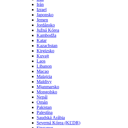
Irán
Izrael
Japonsko
Jemen
Jordánsko
Južná Kórea
Kambodža
Katar
Kazachstan
Kirgizsko
Kuvajt
Laos
Libanon
Macao
Malajzia
Maldivy
Mjanmarsko
Mongolsko
Nepál
Omán
Pakistan
Palestína
Saudská Arábia
Severná Kórea (KĽDR)
Singapur