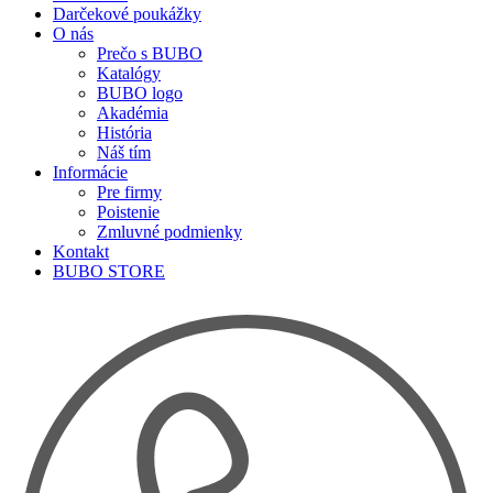
Darčekové poukážky
O nás
Prečo s BUBO
Katalógy
BUBO logo
Akadémia
História
Náš tím
Informácie
Pre firmy
Poistenie
Zmluvné podmienky
Kontakt
BUBO STORE