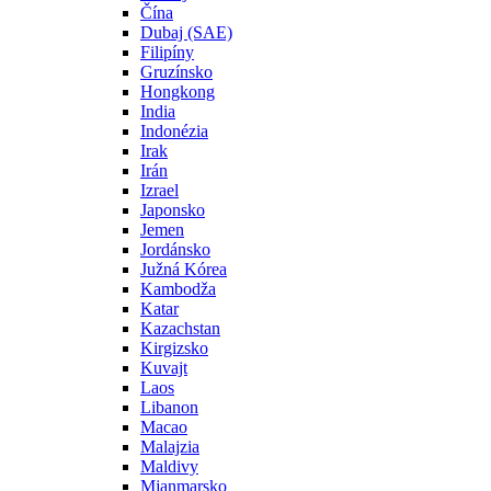
Čína
Dubaj (SAE)
Filipíny
Gruzínsko
Hongkong
India
Indonézia
Irak
Irán
Izrael
Japonsko
Jemen
Jordánsko
Južná Kórea
Kambodža
Katar
Kazachstan
Kirgizsko
Kuvajt
Laos
Libanon
Macao
Malajzia
Maldivy
Mjanmarsko