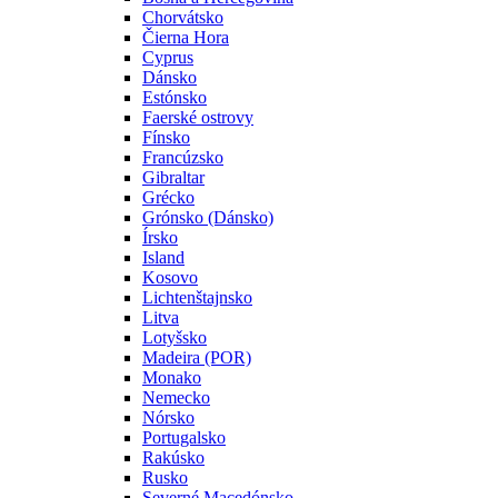
Chorvátsko
Čierna Hora
Cyprus
Dánsko
Estónsko
Faerské ostrovy
Fínsko
Francúzsko
Gibraltar
Grécko
Grónsko (Dánsko)
Írsko
Island
Kosovo
Lichtenštajnsko
Litva
Lotyšsko
Madeira (POR)
Monako
Nemecko
Nórsko
Portugalsko
Rakúsko
Rusko
Severné Macedónsko