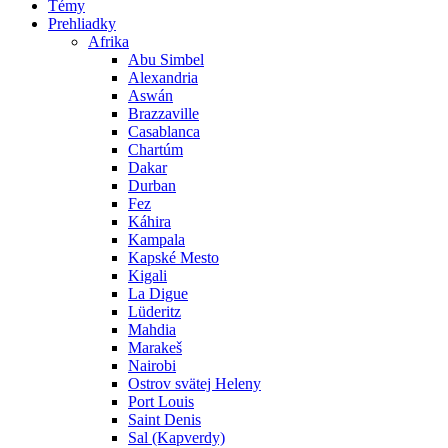
Témy
Prehliadky
Afrika
Abu Simbel
Alexandria
Aswán
Brazzaville
Casablanca
Chartúm
Dakar
Durban
Fez
Káhira
Kampala
Kapské Mesto
Kigali
La Digue
Lüderitz
Mahdia
Marakeš
Nairobi
Ostrov svätej Heleny
Port Louis
Saint Denis
Sal (Kapverdy)