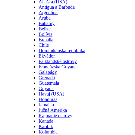
Aljaška (USA)
Antigua a Barbuda
Argentína
Aruba
Bahamy
Belize
Bolívia
Brazília
Chile
Dominikánska republika
Ekvádor
Falklandské ostrovy
Francúzska Guyana
Galapágy
Grenada
Guatemala
Guyana
Havaj (USA)
Honduras
Jamajka
Južná Amerika
Kajmanie ostrovy
Kanada
Karibik
Kolumbia