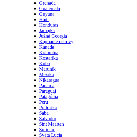
Grenada
Guatemala
Guyana
Haiti
Honduras
Jamajka
Južná Georgia
Kajmanie ostrovy
Kanada
Kolumbia
Kostarika
Kuba
Martinik
Mexiko
Nikaragua
Panama
Paraguaj
Patagónia
Peru
Portoriko
Saba
Salvador
Sint Maarten
Surinam
Svätá Lucia