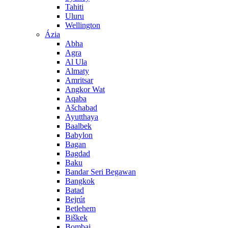
Tahiti
Uluru
Wellington
Ázia
Abha
Agra
Al Ula
Almaty
Amritsar
Angkor Wat
Aqaba
Ašchabad
Ayutthaya
Baalbek
Babylon
Bagan
Bagdad
Baku
Bandar Seri Begawan
Bangkok
Batad
Bejrút
Betlehem
Biškek
Bombaj