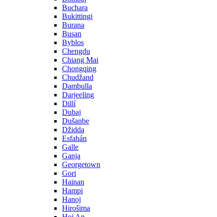
Buchara
Bukittingi
Burana
Busan
Byblos
Chengdu
Chiang Mai
Chongqing
Chudžand
Dambulla
Darjeeling
Dillí
Dubaj
Dušanbe
Džidda
Esfahán
Galle
Ganja
Georgetown
Gori
Hainan
Hampi
Hanoj
Hirošima
Hoi An