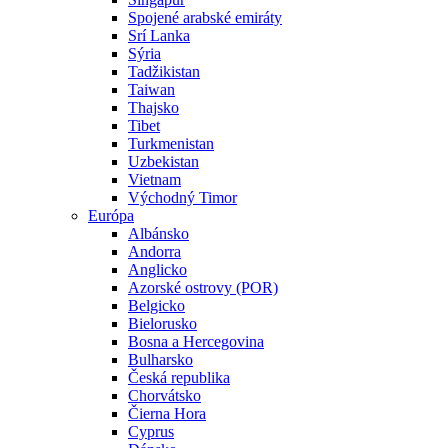
Spojené arabské emiráty
Srí Lanka
Sýria
Tadžikistan
Taiwan
Thajsko
Tibet
Turkmenistan
Uzbekistan
Vietnam
Východný Timor
Európa
Albánsko
Andorra
Anglicko
Azorské ostrovy (POR)
Belgicko
Bielorusko
Bosna a Hercegovina
Bulharsko
Česká republika
Chorvátsko
Čierna Hora
Cyprus