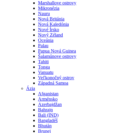
Marshallove ostrovy
Mikronézia
Nauru
Nová Británia
Nová Kaledónia
Nové Írsko
Nový Zéland
Oceánia
Palau
Papua Nová Guinea
Šalamúnove ostrovy
Tahiti
Tonga
Vanuatu
Veľkonočný ostrov
Západná Samoa
Ázia
Afganistan
Arménsko
Azerbajdžan
Bahrajn
Bali (IND)
Bangladéš
Bhután
Brunej