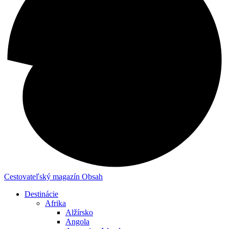
Cestovateľský magazín
Obsah
Destinácie
Afrika
Alžírsko
Angola