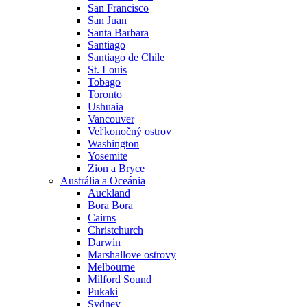
San Francisco
San Juan
Santa Barbara
Santiago
Santiago de Chile
St. Louis
Tobago
Toronto
Ushuaia
Vancouver
Veľkonočný ostrov
Washington
Yosemite
Zion a Bryce
Austrália a Oceánia
Auckland
Bora Bora
Cairns
Christchurch
Darwin
Marshallove ostrovy
Melbourne
Milford Sound
Pukaki
Sydney