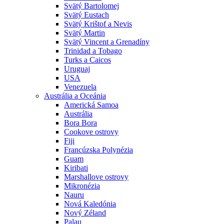
Svätý Bartolomej
Svätý Eustach
Svätý Krištof a Nevis
Svätý Martin
Svätý Vincent a Grenadíny
Trinidad a Tobago
Turks a Caicos
Uruguaj
USA
Venezuela
Austrália a Oceánia
Americká Samoa
Austrália
Bora Bora
Cookove ostrovy
Fiji
Francúzska Polynézia
Guam
Kiribati
Marshallove ostrovy
Mikronézia
Nauru
Nová Kaledónia
Nový Zéland
Palau