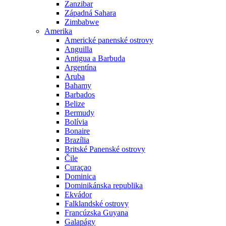
Zanzibar
Západná Sahara
Zimbabwe
Amerika
Americké panenské ostrovy
Anguilla
Antigua a Barbuda
Argentína
Aruba
Bahamy
Barbados
Belize
Bermudy
Bolívia
Bonaire
Brazília
Britské Panenské ostrovy
Čile
Curaçao
Dominica
Dominikánska republika
Ekvádor
Falklandské ostrovy
Francúzska Guyana
Galapágy