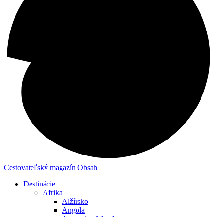
Cestovateľský magazín
Obsah
Destinácie
Afrika
Alžírsko
Angola