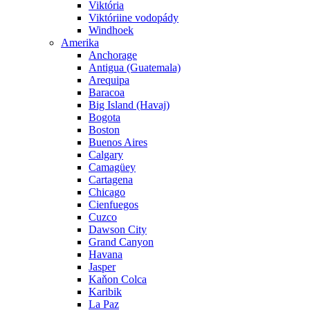
Viktória
Viktóriine vodopády
Windhoek
Amerika
Anchorage
Antigua (Guatemala)
Arequipa
Baracoa
Big Island (Havaj)
Bogota
Boston
Buenos Aires
Calgary
Camagüey
Cartagena
Chicago
Cienfuegos
Cuzco
Dawson City
Grand Canyon
Havana
Jasper
Kaňon Colca
Karibik
La Paz