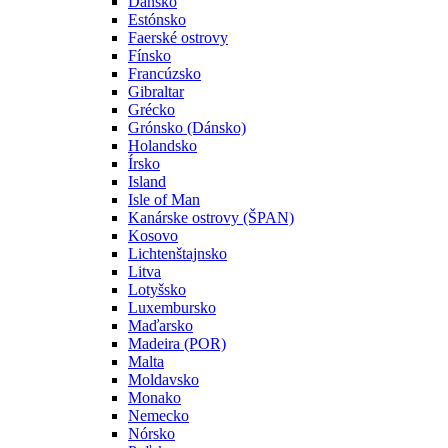
Dánsko
Estónsko
Faerské ostrovy
Fínsko
Francúzsko
Gibraltar
Grécko
Grónsko (Dánsko)
Holandsko
Írsko
Island
Isle of Man
Kanárske ostrovy (ŠPAN)
Kosovo
Lichtenštajnsko
Litva
Lotyšsko
Luxembursko
Maďarsko
Madeira (POR)
Malta
Moldavsko
Monako
Nemecko
Nórsko