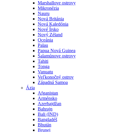
Marshallove ostrovy
Mikronézia
Nauru
Nová Británia
Nová Kaledónia
Nové Írsko
Nový Zéland
Oceánia
Palau
Papua Nová Guinea
Šalamúnove ostrovy
Tahiti
Tonga
Vanuatu
Veľkonočný ostrov
Západná Samoa
Ázia
Afganistan
Arménsko
Azerbajdžan
Bahrajn
Bali (IND)
Bangladéš
Bhután
Brunej