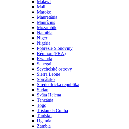
Malawi
Mali
Maroko
Mauretánia
Maurícius
Mozambik
Namíbia
Niger
Nigéria
Pobrežie Slonoviny
Réunion (FRA)
Rwanda
Senegal
Seychelské ostrovy
Sierra Leone
Somálsko
Stredoafrická republika
Sudán
Svätá Helena
Tanzánia
Togo
Tristan da Cunha
Tunisko
Uganda
Zambia