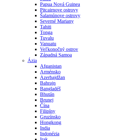
Papua Nová Guinea
Pitcairnove ostrovy
Šalamúnove ostrovy
Severné Mariany
Tahiti
Tonga
Tuvalu
Vanuatu
Veľkonočný ostrov
Západná Samoa
Ázia
Afganistan
Arménsko
Azerbajdžan
Bahrajn
Bangladéš
Bhután
Brunej
Čína
Filipíny
Gruzínsko
Hongkong
India
Indonézia
Irak