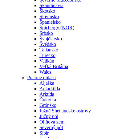
Škandinávia
Škótsko
Slovinsko
Španielsko
Špicbergy (NOR)
Srbsko
Švajčiarsko
Švédsko
Taliansko
Turecko
Vatikán
Veľká Británia
Wales
Polárne oblasti
Aljaška
Antarktída
Arktída
Čukotka
Grónsko
Južné Shetlandské ostrovy
Južný pól
Ohňová zem
Severný pól
Sibír