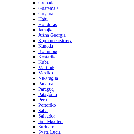
Grenada
Guatemala
Guyana
Haiti
Honduras
Jamajka
Južná Georgia
Kajmanie ostrovy
Kanada
Kolumbia
Kostarika
Kuba
Martinik
Mexiko
Nikaragua
Panama
Paraguaj
Patagónia
Peru
Portoriko
Saba
Salvador
Sint Maarten
Surinam
Svätá Lucia