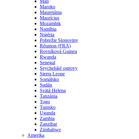
Mali
Maroko
Mauretánia
Maurícius
Mozambik
Namíbia
Nigéria
Pobrežie Slonoviny
Réunion (FRA)
Rovníková Guinea
Rwanda
Senegal
Seychelské ostrovy
Sierra Leone
Somálsko
Sudán
Svätá Helena
Tanzánia
Togo
Tunisko
Uganda
Zambia
Zanzibar
Zimbabwe
Amerika