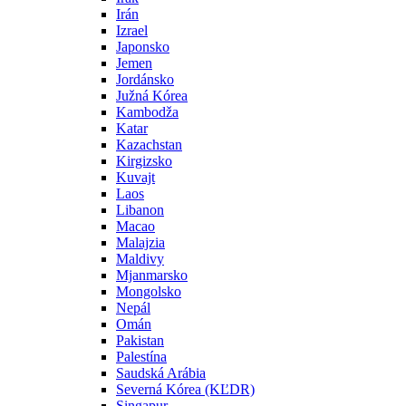
Irán
Izrael
Japonsko
Jemen
Jordánsko
Južná Kórea
Kambodža
Katar
Kazachstan
Kirgizsko
Kuvajt
Laos
Libanon
Macao
Malajzia
Maldivy
Mjanmarsko
Mongolsko
Nepál
Omán
Pakistan
Palestína
Saudská Arábia
Severná Kórea (KĽDR)
Singapur