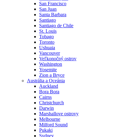
San Francisco
San Juan
Santa Barbara
Santiago
Santiago de Chile
St. Louis
Tobago
Toronto
Ushuaia
Vancouver
Veľkonočný ostrov
Washington
Yosemite
Zion a Bryce
Austrália a Oceánia
Auckland
Bora Bora
Cairns
Christchurch
Darwin
Marshallove ostrovy
Melbourne
Milford Sound
Pukaki
Sydney