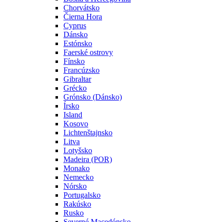
Chorvátsko
Čierna Hora
Cyprus
Dánsko
Estónsko
Faerské ostrovy
Fínsko
Francúzsko
Gibraltar
Grécko
Grónsko (Dánsko)
Írsko
Island
Kosovo
Lichtenštajnsko
Litva
Lotyšsko
Madeira (POR)
Monako
Nemecko
Nórsko
Portugalsko
Rakúsko
Rusko
Severné Macedónsko