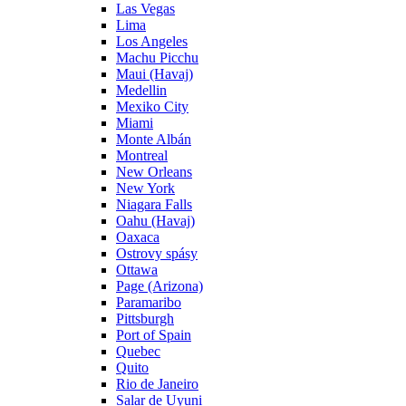
Las Vegas
Lima
Los Angeles
Machu Picchu
Maui (Havaj)
Medellin
Mexiko City
Miami
Monte Albán
Montreal
New Orleans
New York
Niagara Falls
Oahu (Havaj)
Oaxaca
Ostrovy spásy
Ottawa
Page (Arizona)
Paramaribo
Pittsburgh
Port of Spain
Quebec
Quito
Rio de Janeiro
Salar de Uyuni