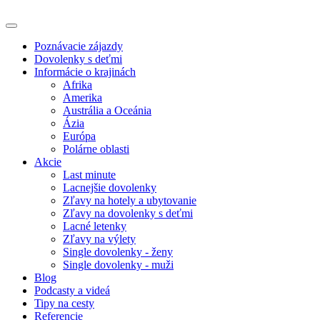
Poznávacie zájazdy
Dovolenky s deťmi
Informácie o krajinách
Afrika
Amerika
Austrália a Oceánia
Ázia
Európa
Polárne oblasti
Akcie
Last minute
Lacnejšie dovolenky
Zľavy na hotely a ubytovanie
Zľavy na dovolenky s deťmi
Lacné letenky
Zľavy na výlety
Single dovolenky - ženy
Single dovolenky - muži
Blog
Podcasty a videá
Tipy na cesty
Referencie