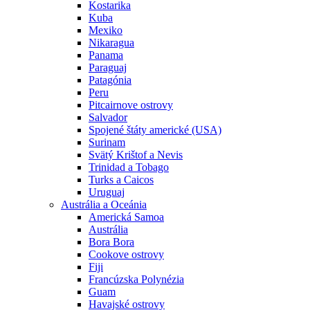
Kostarika
Kuba
Mexiko
Nikaragua
Panama
Paraguaj
Patagónia
Peru
Pitcairnove ostrovy
Salvador
Spojené štáty americké (USA)
Surinam
Svätý Krištof a Nevis
Trinidad a Tobago
Turks a Caicos
Uruguaj
Austrália a Oceánia
Americká Samoa
Austrália
Bora Bora
Cookove ostrovy
Fiji
Francúzska Polynézia
Guam
Havajské ostrovy