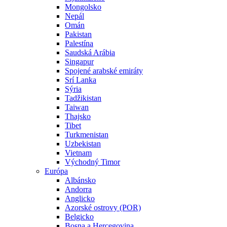
Mongolsko
Nepál
Omán
Pakistan
Palestína
Saudská Arábia
Singapur
Spojené arabské emiráty
Srí Lanka
Sýria
Tadžikistan
Taiwan
Thajsko
Tibet
Turkmenistan
Uzbekistan
Vietnam
Východný Timor
Európa
Albánsko
Andorra
Anglicko
Azorské ostrovy (POR)
Belgicko
Bosna a Hercegovina