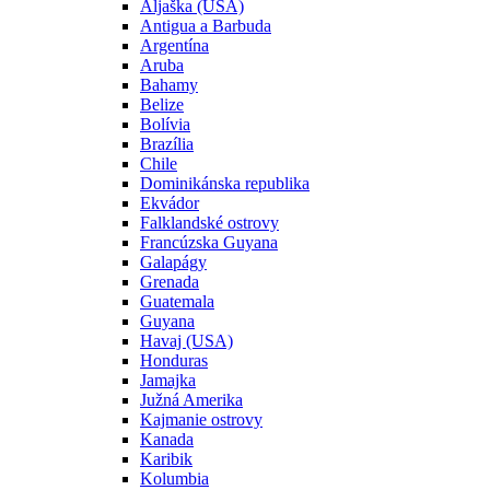
Aljaška (USA)
Antigua a Barbuda
Argentína
Aruba
Bahamy
Belize
Bolívia
Brazília
Chile
Dominikánska republika
Ekvádor
Falklandské ostrovy
Francúzska Guyana
Galapágy
Grenada
Guatemala
Guyana
Havaj (USA)
Honduras
Jamajka
Južná Amerika
Kajmanie ostrovy
Kanada
Karibik
Kolumbia