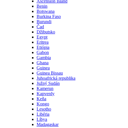
Ascension Island
Benin
Botswana
Burkina Faso
Burundi
Čad
Džibutsko
Egypt
Eritrea
Etiópia
Gabon
Gambia
Ghana
Guinea
Guinea Bissau
Juhoafrická republika
Južný Sudán
Kamerun
Kapverdy
Keňa
Kongo
Lesotho
Libéria
Líbya
Madagaskar