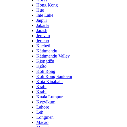
Hong Kong
Hue
Inle Lake
Jaipur
Jakarta
Jarash
Jerevan
Jericho
Kacheti
Káthmandu
Káthmandu Valley
Kjongdžu
Kjóto
Koh Rong
Koh Rong Sanloem
Kota Kinabalu
Krabi
Krabi
Kuala Lumpur
Kyzylkum
Lahore
Leh
Longmen
Macao