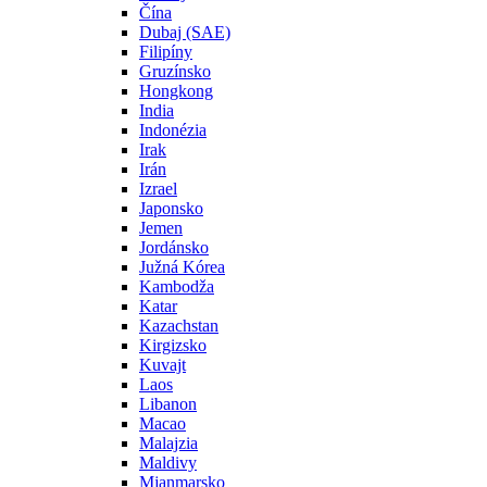
Čína
Dubaj (SAE)
Filipíny
Gruzínsko
Hongkong
India
Indonézia
Irak
Irán
Izrael
Japonsko
Jemen
Jordánsko
Južná Kórea
Kambodža
Katar
Kazachstan
Kirgizsko
Kuvajt
Laos
Libanon
Macao
Malajzia
Maldivy
Mjanmarsko