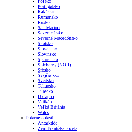
Poľsko
Portugalsko
Rakúsko
Rumunsko
Rusko
San Maríno
Severné Írsko
Severné Macedónsko
Škótsko
Slovensko
Slovinsko
Španielsko
Špicbergy (NOR)
Srbsko
Švajčiarsko
Švédsko
Taliansko
Turecko
Ukrajina
Vatikán
Veľká Británia
Wales
Polárne oblasti
Antarktída
Zem Františka Jozefa