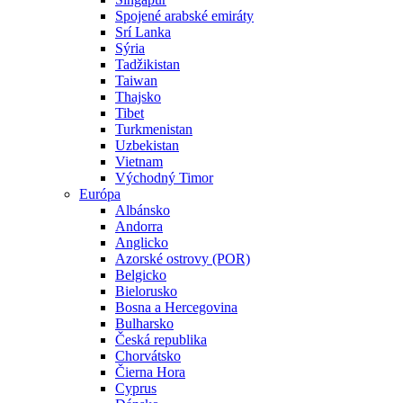
Spojené arabské emiráty
Srí Lanka
Sýria
Tadžikistan
Taiwan
Thajsko
Tibet
Turkmenistan
Uzbekistan
Vietnam
Východný Timor
Európa
Albánsko
Andorra
Anglicko
Azorské ostrovy (POR)
Belgicko
Bielorusko
Bosna a Hercegovina
Bulharsko
Česká republika
Chorvátsko
Čierna Hora
Cyprus