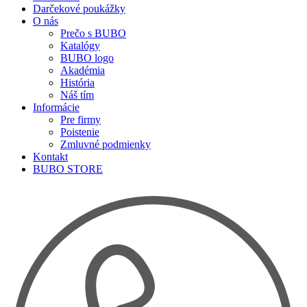
Darčekové poukážky
O nás
Prečo s BUBO
Katalógy
BUBO logo
Akadémia
História
Náš tím
Informácie
Pre firmy
Poistenie
Zmluvné podmienky
Kontakt
BUBO STORE