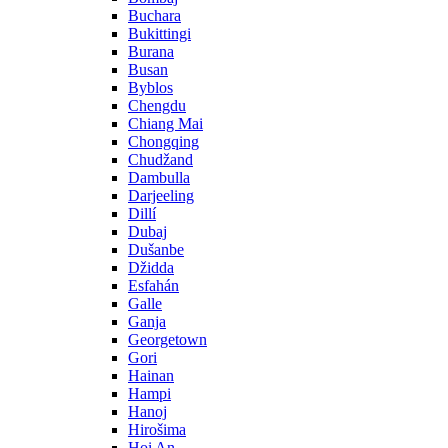
Buchara
Bukittingi
Burana
Busan
Byblos
Chengdu
Chiang Mai
Chongqing
Chudžand
Dambulla
Darjeeling
Dillí
Dubaj
Dušanbe
Džidda
Esfahán
Galle
Ganja
Georgetown
Gori
Hainan
Hampi
Hanoj
Hirošima
Hoi An