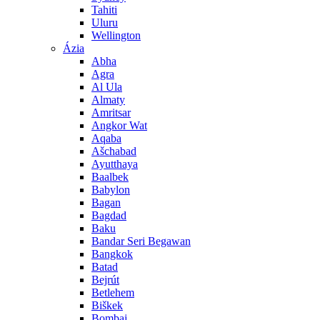
Tahiti
Uluru
Wellington
Ázia
Abha
Agra
Al Ula
Almaty
Amritsar
Angkor Wat
Aqaba
Ašchabad
Ayutthaya
Baalbek
Babylon
Bagan
Bagdad
Baku
Bandar Seri Begawan
Bangkok
Batad
Bejrút
Betlehem
Biškek
Bombaj