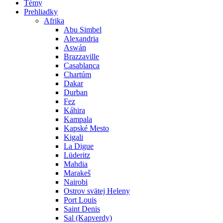
Témy
Prehliadky
Afrika
Abu Simbel
Alexandria
Aswán
Brazzaville
Casablanca
Chartúm
Dakar
Durban
Fez
Káhira
Kampala
Kapské Mesto
Kigali
La Digue
Lüderitz
Mahdia
Marakeš
Nairobi
Ostrov svätej Heleny
Port Louis
Saint Denis
Sal (Kapverdy)