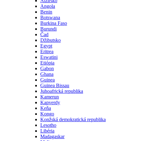
Alžírsko
Angola
Benin
Botswana
Burkina Faso
Burundi
Čad
Džibutsko
Egypt
Eritrea
Eswatini
Etiópia
Gabon
Ghana
Guinea
Guinea Bissau
Juhoafrická republika
Kamerun
Kapverdy
Keňa
Kongo
Konžská demokratická republika
Lesotho
Libéria
Madagaskar