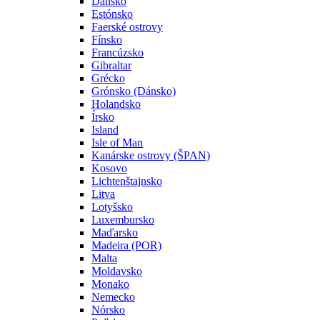
Dánsko
Estónsko
Faerské ostrovy
Fínsko
Francúzsko
Gibraltar
Grécko
Grónsko (Dánsko)
Holandsko
Írsko
Island
Isle of Man
Kanárske ostrovy (ŠPAN)
Kosovo
Lichtenštajnsko
Litva
Lotyšsko
Luxembursko
Maďarsko
Madeira (POR)
Malta
Moldavsko
Monako
Nemecko
Nórsko