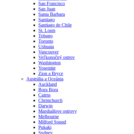
San Francisco
San Juan
Santa Barbara
Santiago
Santiago de Chile
St. Louis
Tobago
Toronto
Ushuaia
Vancouver
Veľkonočný ostrov
Washington
Yosemite
Zion a Bryce
Austrália a Oceánia
Auckland
Bora Bora
Cairns
Christchurch
Darwin
Marshallove ostrovy
Melbourne
Milford Sound
Pukaki
Sydney