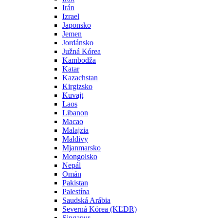
Irán
Izrael
Japonsko
Jemen
Jordánsko
Južná Kórea
Kambodža
Katar
Kazachstan
Kirgizsko
Kuvajt
Laos
Libanon
Macao
Malajzia
Maldivy
Mjanmarsko
Mongolsko
Nepál
Omán
Pakistan
Palestína
Saudská Arábia
Severná Kórea (KĽDR)
Singapur