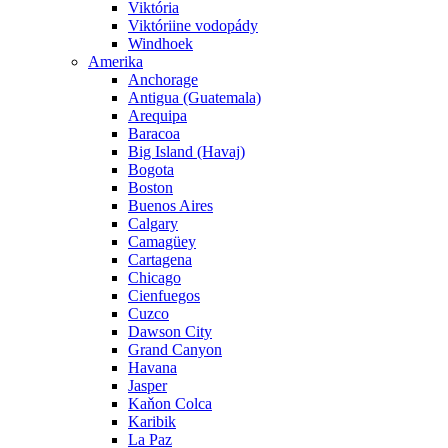
Viktória
Viktóriine vodopády
Windhoek
Amerika
Anchorage
Antigua (Guatemala)
Arequipa
Baracoa
Big Island (Havaj)
Bogota
Boston
Buenos Aires
Calgary
Camagüey
Cartagena
Chicago
Cienfuegos
Cuzco
Dawson City
Grand Canyon
Havana
Jasper
Kaňon Colca
Karibik
La Paz