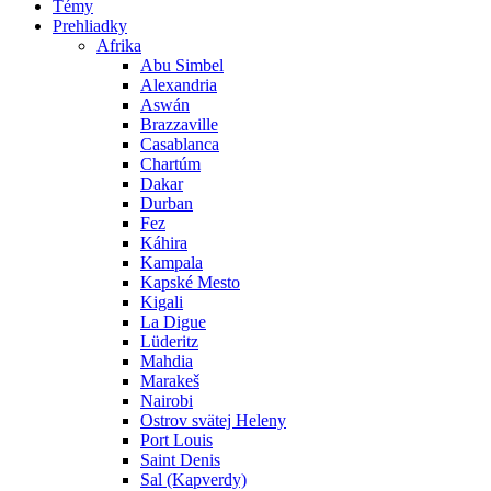
Témy
Prehliadky
Afrika
Abu Simbel
Alexandria
Aswán
Brazzaville
Casablanca
Chartúm
Dakar
Durban
Fez
Káhira
Kampala
Kapské Mesto
Kigali
La Digue
Lüderitz
Mahdia
Marakeš
Nairobi
Ostrov svätej Heleny
Port Louis
Saint Denis
Sal (Kapverdy)