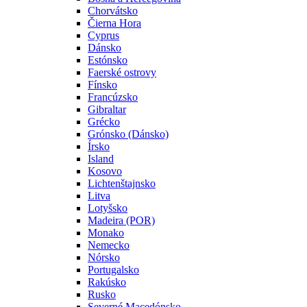
Chorvátsko
Čierna Hora
Cyprus
Dánsko
Estónsko
Faerské ostrovy
Fínsko
Francúzsko
Gibraltar
Grécko
Grónsko (Dánsko)
Írsko
Island
Kosovo
Lichtenštajnsko
Litva
Lotyšsko
Madeira (POR)
Monako
Nemecko
Nórsko
Portugalsko
Rakúsko
Rusko
Severné Macedónsko