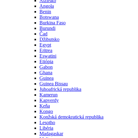
Alžírsko
Angola
Benin
Botswana
Burkina Faso
Burundi
Čad
Džibutsko
Egypt
Eritrea
Eswatini
Etiópia
Gabon
Ghana
Guinea
Guinea Bissau
Juhoafrická republika
Kamerun
Kapverdy
Keňa
Kongo
Konžská demokratická republika
Lesotho
Libéria
Madagaskar