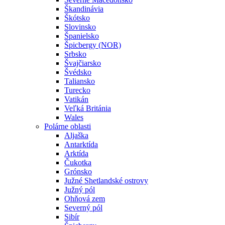
Škandinávia
Škótsko
Slovinsko
Španielsko
Špicbergy (NOR)
Srbsko
Švajčiarsko
Švédsko
Taliansko
Turecko
Vatikán
Veľká Británia
Wales
Polárne oblasti
Aljaška
Antarktída
Arktída
Čukotka
Grónsko
Južné Shetlandské ostrovy
Južný pól
Ohňová zem
Severný pól
Sibír