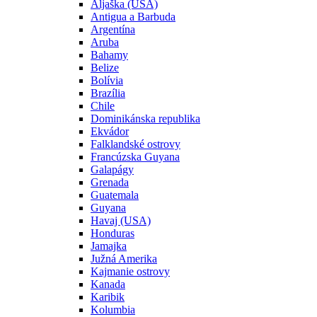
Aljaška (USA)
Antigua a Barbuda
Argentína
Aruba
Bahamy
Belize
Bolívia
Brazília
Chile
Dominikánska republika
Ekvádor
Falklandské ostrovy
Francúzska Guyana
Galapágy
Grenada
Guatemala
Guyana
Havaj (USA)
Honduras
Jamajka
Južná Amerika
Kajmanie ostrovy
Kanada
Karibik
Kolumbia