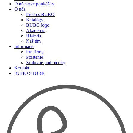
Darčekové poukážky
O nás
Prečo s BUBO
Katalógy
BUBO logo
Akadémia
História
Náš tím
Informácie
Pre firmy
Poistenie
Zmluvné podmienky
Kontakt
BUBO STORE