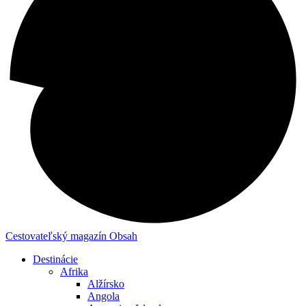
Cestovateľský magazín
Obsah
Destinácie
Afrika
Alžírsko
Angola