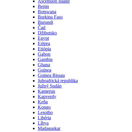
Ascension Island
Benin
Botswana
Burkina Faso
Burundi
Čad
Džibutsko
Egypt
Eritrea
Etiópia
Gabon
Gambia
Ghana
Guinea
Guinea Bissau
Juhoafrická republika
Južný Sudán
Kamerun
Kapverdy
Keňa
Kongo
Lesotho
Libéria
Líbya
Madagaskar