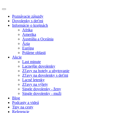
Poznávacie zájazdy
Dovolenky s deťmi
Informácie o krajinách
Afrika
Amerika
Austrália a Oceánia
Ázia
Európa
Polárne oblasti
Akcie
Last minute
Lacnejšie dovolenky
Zľavy na hotely a ubytovanie
Zľavy na dovolenky s deťmi
Lacné letenky
Zľavy na výlety
Single dovolenky - ženy
Single dovolenky - muži
Blog
Podcasty a videá
Tipy na cesty
Referencie