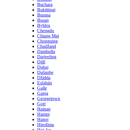
Buchara
Bukittingi
Burana
Busan
Byblos
Chengdu
Chiang Mai
Chongqing
Chudžand
Dambulla
Darjeeling
Dillí
Dubaj
Dušanbe
Džidda
Esfahán
Galle
Ganja
Georgetown
Gori
Hainan
Hampi
Hanoj
Hirošima
Hoi An