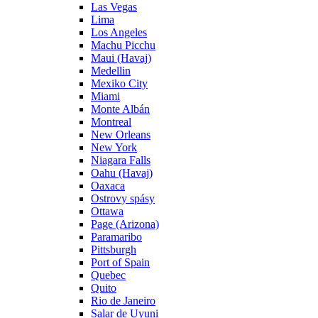
Las Vegas
Lima
Los Angeles
Machu Picchu
Maui (Havaj)
Medellin
Mexiko City
Miami
Monte Albán
Montreal
New Orleans
New York
Niagara Falls
Oahu (Havaj)
Oaxaca
Ostrovy spásy
Ottawa
Page (Arizona)
Paramaribo
Pittsburgh
Port of Spain
Quebec
Quito
Rio de Janeiro
Salar de Uyuni