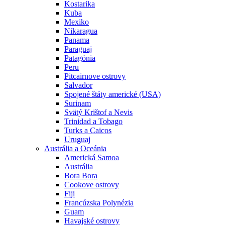
Kostarika
Kuba
Mexiko
Nikaragua
Panama
Paraguaj
Patagónia
Peru
Pitcairnove ostrovy
Salvador
Spojené štáty americké (USA)
Surinam
Svätý Krištof a Nevis
Trinidad a Tobago
Turks a Caicos
Uruguaj
Austrália a Oceánia
Americká Samoa
Austrália
Bora Bora
Cookove ostrovy
Fiji
Francúzska Polynézia
Guam
Havajské ostrovy