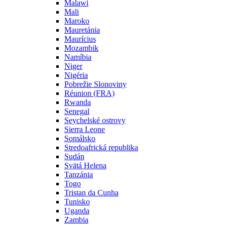
Malawi
Mali
Maroko
Mauretánia
Maurícius
Mozambik
Namíbia
Niger
Nigéria
Pobrežie Slonoviny
Réunion (FRA)
Rwanda
Senegal
Seychelské ostrovy
Sierra Leone
Somálsko
Stredoafrická republika
Sudán
Svätá Helena
Tanzánia
Togo
Tristan da Cunha
Tunisko
Uganda
Zambia