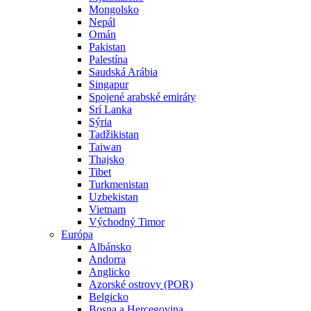
Mongolsko
Nepál
Omán
Pakistan
Palestína
Saudská Arábia
Singapur
Spojené arabské emiráty
Srí Lanka
Sýria
Tadžikistan
Taiwan
Thajsko
Tibet
Turkmenistan
Uzbekistan
Vietnam
Východný Timor
Európa
Albánsko
Andorra
Anglicko
Azorské ostrovy (POR)
Belgicko
Bosna a Hercegovina