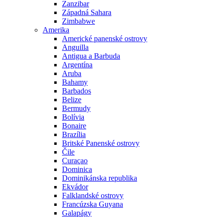
Zanzibar
Západná Sahara
Zimbabwe
Amerika
Americké panenské ostrovy
Anguilla
Antigua a Barbuda
Argentína
Aruba
Bahamy
Barbados
Belize
Bermudy
Bolívia
Bonaire
Brazília
Britské Panenské ostrovy
Čile
Curaçao
Dominica
Dominikánska republika
Ekvádor
Falklandské ostrovy
Francúzska Guyana
Galapágy