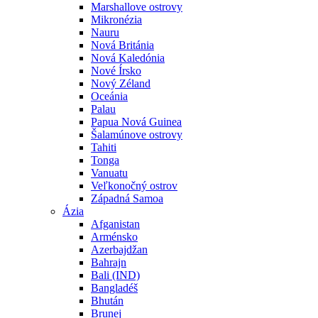
Marshallove ostrovy
Mikronézia
Nauru
Nová Británia
Nová Kaledónia
Nové Írsko
Nový Zéland
Oceánia
Palau
Papua Nová Guinea
Šalamúnove ostrovy
Tahiti
Tonga
Vanuatu
Veľkonočný ostrov
Západná Samoa
Ázia
Afganistan
Arménsko
Azerbajdžan
Bahrajn
Bali (IND)
Bangladéš
Bhután
Brunej