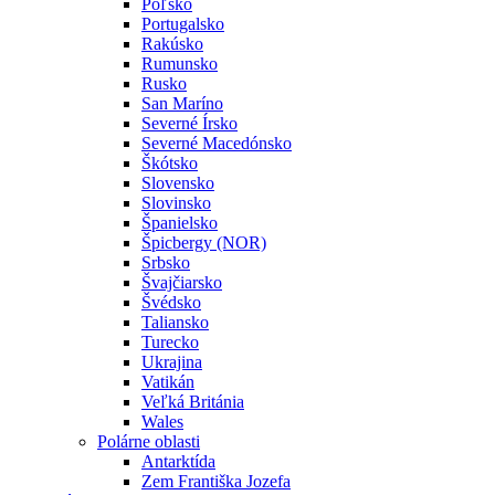
Poľsko
Portugalsko
Rakúsko
Rumunsko
Rusko
San Maríno
Severné Írsko
Severné Macedónsko
Škótsko
Slovensko
Slovinsko
Španielsko
Špicbergy (NOR)
Srbsko
Švajčiarsko
Švédsko
Taliansko
Turecko
Ukrajina
Vatikán
Veľká Británia
Wales
Polárne oblasti
Antarktída
Zem Františka Jozefa