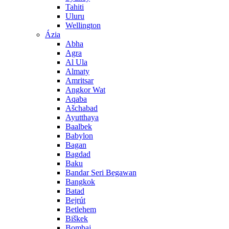
Tahiti
Uluru
Wellington
Ázia
Abha
Agra
Al Ula
Almaty
Amritsar
Angkor Wat
Aqaba
Ašchabad
Ayutthaya
Baalbek
Babylon
Bagan
Bagdad
Baku
Bandar Seri Begawan
Bangkok
Batad
Bejrút
Betlehem
Biškek
Bombaj