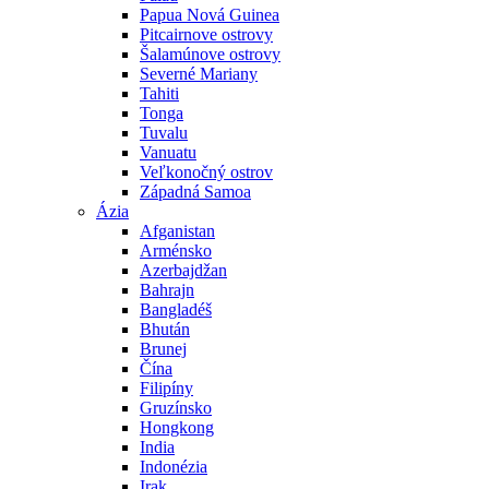
Papua Nová Guinea
Pitcairnove ostrovy
Šalamúnove ostrovy
Severné Mariany
Tahiti
Tonga
Tuvalu
Vanuatu
Veľkonočný ostrov
Západná Samoa
Ázia
Afganistan
Arménsko
Azerbajdžan
Bahrajn
Bangladéš
Bhután
Brunej
Čína
Filipíny
Gruzínsko
Hongkong
India
Indonézia
Irak