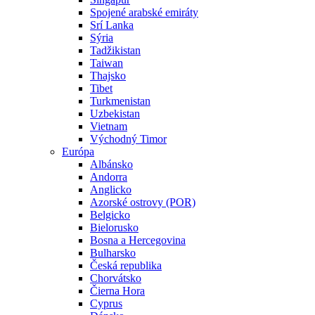
Spojené arabské emiráty
Srí Lanka
Sýria
Tadžikistan
Taiwan
Thajsko
Tibet
Turkmenistan
Uzbekistan
Vietnam
Východný Timor
Európa
Albánsko
Andorra
Anglicko
Azorské ostrovy (POR)
Belgicko
Bielorusko
Bosna a Hercegovina
Bulharsko
Česká republika
Chorvátsko
Čierna Hora
Cyprus