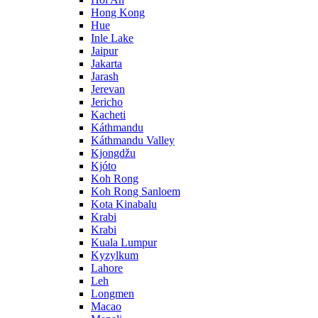
Hong Kong
Hue
Inle Lake
Jaipur
Jakarta
Jarash
Jerevan
Jericho
Kacheti
Káthmandu
Káthmandu Valley
Kjongdžu
Kjóto
Koh Rong
Koh Rong Sanloem
Kota Kinabalu
Krabi
Krabi
Kuala Lumpur
Kyzylkum
Lahore
Leh
Longmen
Macao