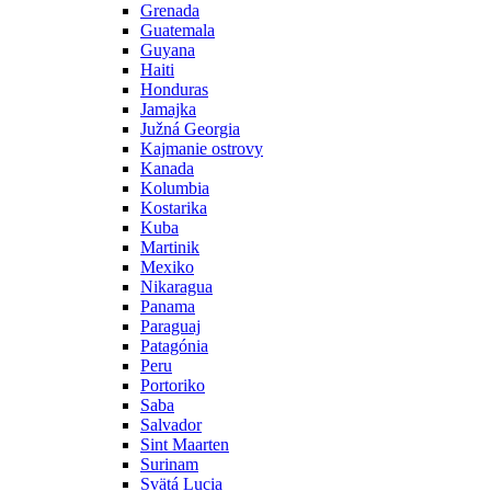
Grenada
Guatemala
Guyana
Haiti
Honduras
Jamajka
Južná Georgia
Kajmanie ostrovy
Kanada
Kolumbia
Kostarika
Kuba
Martinik
Mexiko
Nikaragua
Panama
Paraguaj
Patagónia
Peru
Portoriko
Saba
Salvador
Sint Maarten
Surinam
Svätá Lucia