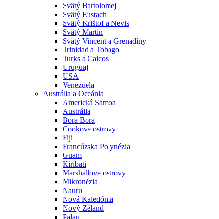
Svätý Bartolomej
Svätý Eustach
Svätý Krištof a Nevis
Svätý Martin
Svätý Vincent a Grenadíny
Trinidad a Tobago
Turks a Caicos
Uruguaj
USA
Venezuela
Austrália a Oceánia
Americká Samoa
Austrália
Bora Bora
Cookove ostrovy
Fiji
Francúzska Polynézia
Guam
Kiribati
Marshallove ostrovy
Mikronézia
Nauru
Nová Kaledónia
Nový Zéland
Palau