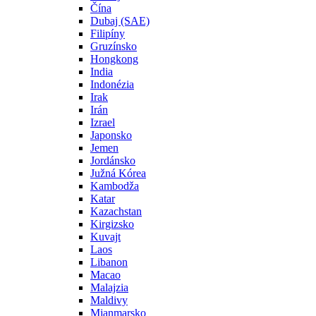
Čína
Dubaj (SAE)
Filipíny
Gruzínsko
Hongkong
India
Indonézia
Irak
Irán
Izrael
Japonsko
Jemen
Jordánsko
Južná Kórea
Kambodža
Katar
Kazachstan
Kirgizsko
Kuvajt
Laos
Libanon
Macao
Malajzia
Maldivy
Mjanmarsko