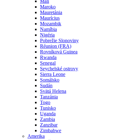
Mali
Maroko
Mauretánia
Maurícius
Mozambik
Namíbia
Nigéria
Pobrežie Slonoviny
Réunion (FRA)
Rovníková Guinea
Rwanda
Senegal
Seychelské ostrovy
Sierra Leone
Somálsko
Sudán
Svätá Helena
Tanzánia
Togo
Tunisko
Uganda
Zambia
Zanzibar
Zimbabwe
Amerika