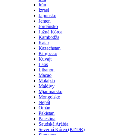
Irán
Izrael
Japonsko
Jemen
Jordánsko
Južná Kórea
Kambodža
Katar
Kazachstan
Kirgizsko
Kuvajt
Laos
Libanon
Macao
Malajzia
Maldivy
Mjanmarsko
Mongolsko
Nepál
Omán
Pakistan
Palestína
Saudská Arábia
Severná Kórea (KĽDR)
Singapur