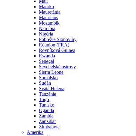
Mali
Maroko
Mauretánia
Maurícius
Mozambik
Namíbia
Nigéria
Pobrežie Slonoviny
Réunion (FRA)
Rovníková Guinea
Rwanda
Senegal
Seychelské ostrovy
Sierra Leone
Somálsko
Sudán
Svätá Helena
Tanzánia
Togo
Tunisko
Uganda
Zambia
Zanzibar
Zimbabwe
Amerika