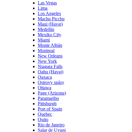
Las Vegas
Lima
Los Angeles
Machu Picchu
Maui (Havaj)
Medellin
Mexiko City
Miami
Monte Albán
Montreal
New Orleans
New York
Niagara Falls
Oahu (Havaj)
Oaxaca
Ostrovy spásy
Ottawa
Page (Arizona)
Paramaribo
Pittsburgh
Port of Spain
Quebec
Quito
Rio de Janeiro
Salar de Uyuni