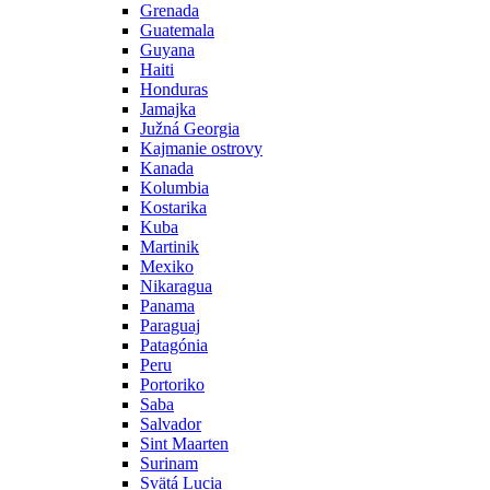
Grenada
Guatemala
Guyana
Haiti
Honduras
Jamajka
Južná Georgia
Kajmanie ostrovy
Kanada
Kolumbia
Kostarika
Kuba
Martinik
Mexiko
Nikaragua
Panama
Paraguaj
Patagónia
Peru
Portoriko
Saba
Salvador
Sint Maarten
Surinam
Svätá Lucia