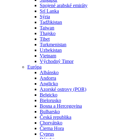
Spojené arabské emiráty
Srí Lanka
Sýria
Tadžikistan
Taiwan
Thajsko
Tibet
Turkmenistan
Uzbekistan
Vietnam
Východný Timor
Európa
Albánsko
Andorra
Anglicko
Azorské ostrovy (POR)
Belgicko
Bielorusko
Bosna a Hercegovina
Bulharsko
Česká republika
Chorvátsko
Čierna Hora
Cyprus