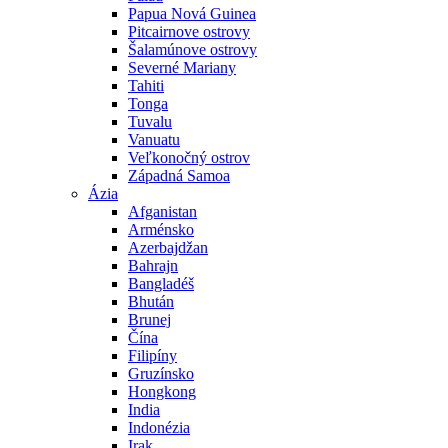
Papua Nová Guinea
Pitcairnove ostrovy
Šalamúnove ostrovy
Severné Mariany
Tahiti
Tonga
Tuvalu
Vanuatu
Veľkonočný ostrov
Západná Samoa
Ázia
Afganistan
Arménsko
Azerbajdžan
Bahrajn
Bangladéš
Bhután
Brunej
Čína
Filipíny
Gruzínsko
Hongkong
India
Indonézia
Irak