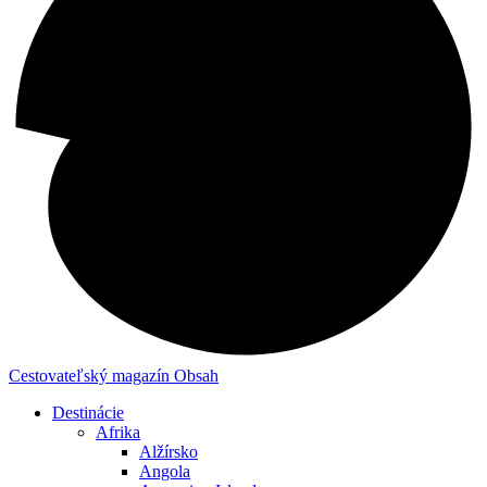
Cestovateľský magazín
Obsah
Destinácie
Afrika
Alžírsko
Angola