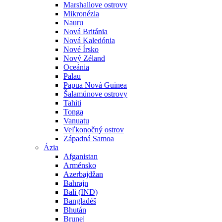
Marshallove ostrovy
Mikronézia
Nauru
Nová Británia
Nová Kaledónia
Nové Írsko
Nový Zéland
Oceánia
Palau
Papua Nová Guinea
Šalamúnove ostrovy
Tahiti
Tonga
Vanuatu
Veľkonočný ostrov
Západná Samoa
Ázia
Afganistan
Arménsko
Azerbajdžan
Bahrajn
Bali (IND)
Bangladéš
Bhután
Brunej