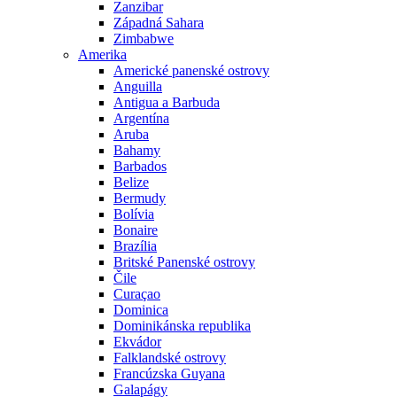
Zanzibar
Západná Sahara
Zimbabwe
Amerika
Americké panenské ostrovy
Anguilla
Antigua a Barbuda
Argentína
Aruba
Bahamy
Barbados
Belize
Bermudy
Bolívia
Bonaire
Brazília
Britské Panenské ostrovy
Čile
Curaçao
Dominica
Dominikánska republika
Ekvádor
Falklandské ostrovy
Francúzska Guyana
Galapágy