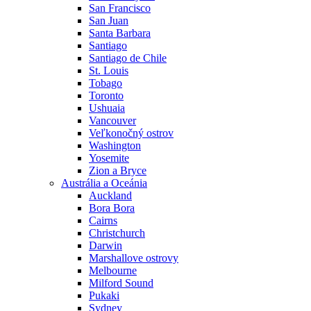
San Francisco
San Juan
Santa Barbara
Santiago
Santiago de Chile
St. Louis
Tobago
Toronto
Ushuaia
Vancouver
Veľkonočný ostrov
Washington
Yosemite
Zion a Bryce
Austrália a Oceánia
Auckland
Bora Bora
Cairns
Christchurch
Darwin
Marshallove ostrovy
Melbourne
Milford Sound
Pukaki
Sydney