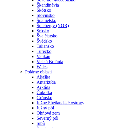
Škandinávia
Škótsko
Slovinsko
Španielsko
Špicbergy (NOR)
Srbsko
Švajčiarsko
Švédsko
Taliansko
Turecko
Vatikán
Veľká Británia
Wales
Polárne oblasti
Aljaška
Antarktída
Arktída
Čukotka
Grónsko
Južné Shetlandské ostrovy
Južný pól
Ohňová zem
Severný pól
Sibír