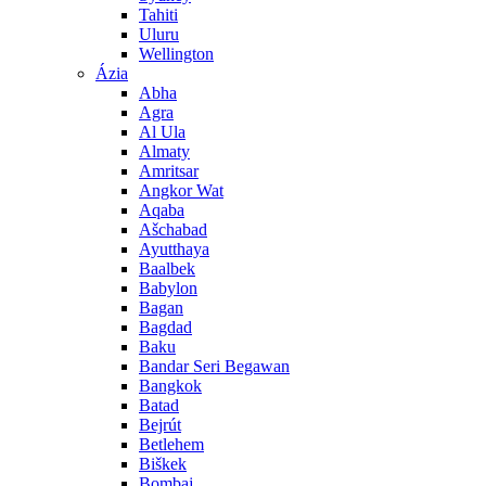
Tahiti
Uluru
Wellington
Ázia
Abha
Agra
Al Ula
Almaty
Amritsar
Angkor Wat
Aqaba
Ašchabad
Ayutthaya
Baalbek
Babylon
Bagan
Bagdad
Baku
Bandar Seri Begawan
Bangkok
Batad
Bejrút
Betlehem
Biškek
Bombaj