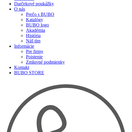
Darčekové poukážky
O nás
Prečo s BUBO
Katalógy
BUBO logo
Akadémia
História
Náš tím
Informácie
Pre firmy
Poistenie
Zmluvné podmienky
Kontakt
BUBO STORE