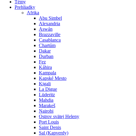
Témy
Prehliadky
Afrika
Abu Simbel
Alexandria
Aswán
Brazzaville
Casablanca
Chartúm
Dakar
Durban
Fez
Káhira
Kampala
Kapské Mesto
Kigali
La Digue
Lüderitz
Mahdia
Marakeš
Nairobi
Ostrov svätej Heleny
Port Louis
Saint Denis
Sal (Kapverdy)