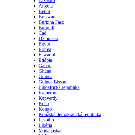
Alžírsko
Angola
Benin
Botswana
Burkina Faso
Burundi
Čad
Džibutsko
Egypt
Eritrea
Eswatini
Etiópia
Gabon
Ghana
Guinea
Guinea Bissau
Juhoafrická republika
Kamerun
Kapverdy
Keňa
Kongo
Konžská demokratická republika
Lesotho
Libéria
Madagaskar