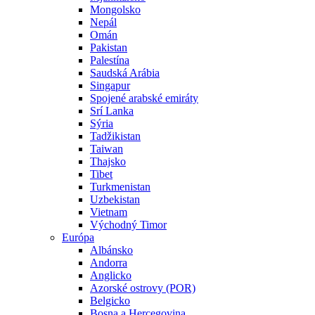
Mongolsko
Nepál
Omán
Pakistan
Palestína
Saudská Arábia
Singapur
Spojené arabské emiráty
Srí Lanka
Sýria
Tadžikistan
Taiwan
Thajsko
Tibet
Turkmenistan
Uzbekistan
Vietnam
Východný Timor
Európa
Albánsko
Andorra
Anglicko
Azorské ostrovy (POR)
Belgicko
Bosna a Hercegovina