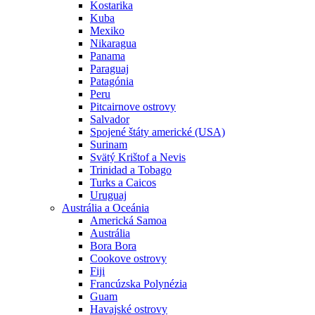
Kostarika
Kuba
Mexiko
Nikaragua
Panama
Paraguaj
Patagónia
Peru
Pitcairnove ostrovy
Salvador
Spojené štáty americké (USA)
Surinam
Svätý Krištof a Nevis
Trinidad a Tobago
Turks a Caicos
Uruguaj
Austrália a Oceánia
Americká Samoa
Austrália
Bora Bora
Cookove ostrovy
Fiji
Francúzska Polynézia
Guam
Havajské ostrovy