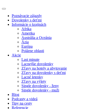
Poznávacie zájazdy
Dovolenky s deťmi
Informácie o krajinách
Afrika
Amerika
Austrália a Oceánia
Ázia
Európa
Polárne oblasti
Akcie
Last minute
Lacnejšie dovolenky
Zľavy na hotely a ubytovanie
Zľavy na dovolenky s deťmi
Lacné letenky
Zľavy na výlety
Single dovolenky - ženy
Single dovolenky - muži
Blog
Podcasty a videá
Tipy na cesty
Referencie