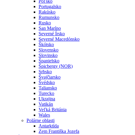
Poľsko
Portugalsko
Rakúsko
Rumunsko
Rusko
San Maríno
Severné Írsko
Severné Macedónsko
Škótsko
Slovensko
Slovinsko
Španielsko
Špicbergy (NOR)
Srbsko
Švajčiarsko
Švédsko
Taliansko
Turecko
Ukrajina
Vatikán
Veľká Británia
Wales
Polárne oblasti
Antarktída
Zem Františka Jozefa