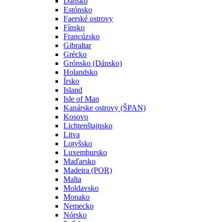
Dánsko
Estónsko
Faerské ostrovy
Fínsko
Francúzsko
Gibraltar
Grécko
Grónsko (Dánsko)
Holandsko
Írsko
Island
Isle of Man
Kanárske ostrovy (ŠPAN)
Kosovo
Lichtenštajnsko
Litva
Lotyšsko
Luxembursko
Maďarsko
Madeira (POR)
Malta
Moldavsko
Monako
Nemecko
Nórsko