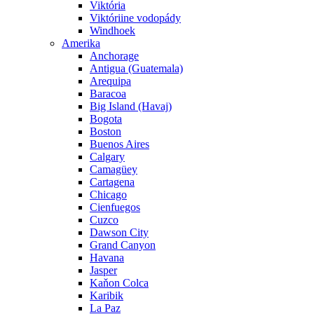
Viktória
Viktóriine vodopády
Windhoek
Amerika
Anchorage
Antigua (Guatemala)
Arequipa
Baracoa
Big Island (Havaj)
Bogota
Boston
Buenos Aires
Calgary
Camagüey
Cartagena
Chicago
Cienfuegos
Cuzco
Dawson City
Grand Canyon
Havana
Jasper
Kaňon Colca
Karibik
La Paz