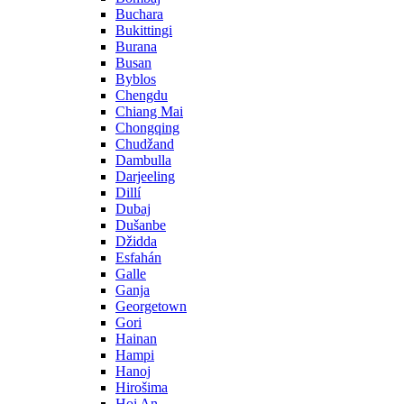
Buchara
Bukittingi
Burana
Busan
Byblos
Chengdu
Chiang Mai
Chongqing
Chudžand
Dambulla
Darjeeling
Dillí
Dubaj
Dušanbe
Džidda
Esfahán
Galle
Ganja
Georgetown
Gori
Hainan
Hampi
Hanoj
Hirošima
Hoi An