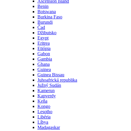
Ascension Island
Benin
Botswana
Burkina Faso
Burundi
Čad
Džibutsko
Egypt
Eritrea
Etiópia
Gabon
Gambia
Ghana
Guinea
Guinea Bissau
Juhoafrická republika
Južný Sudán
Kamerun
Kapverdy
Keňa
Kongo
Lesotho
Libéria
Líbya
Madagaskar