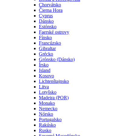
Chorvátsko
Čierna Hora
Cyprus
Dánsko
Estónsko
Faerské ostrovy
Fínsko
Francúzsko
Gibraltar
Grécko
Grónsko (Dánsko)
Írsko
Island
Kosovo
Lichtenštajnsko
Litva
Lotyšsko
Madeira (POR)
Monako
Nemecko
Nórsko
Portugalsko
Rakúsko
Rusko
Severné Macedónsko