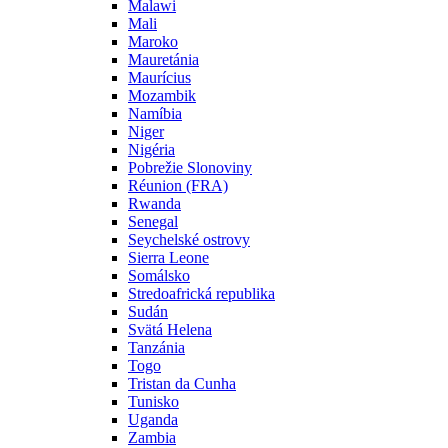
Malawi
Mali
Maroko
Mauretánia
Maurícius
Mozambik
Namíbia
Niger
Nigéria
Pobrežie Slonoviny
Réunion (FRA)
Rwanda
Senegal
Seychelské ostrovy
Sierra Leone
Somálsko
Stredoafrická republika
Sudán
Svätá Helena
Tanzánia
Togo
Tristan da Cunha
Tunisko
Uganda
Zambia