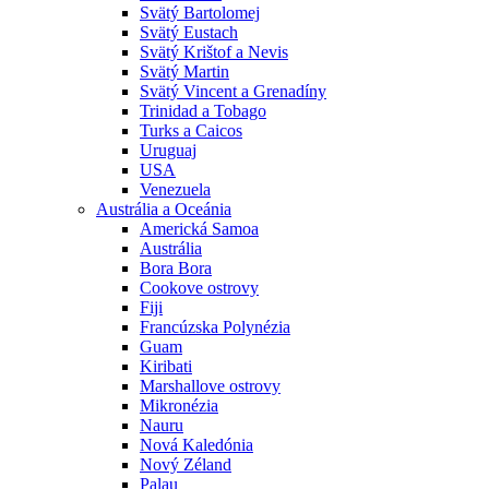
Svätý Bartolomej
Svätý Eustach
Svätý Krištof a Nevis
Svätý Martin
Svätý Vincent a Grenadíny
Trinidad a Tobago
Turks a Caicos
Uruguaj
USA
Venezuela
Austrália a Oceánia
Americká Samoa
Austrália
Bora Bora
Cookove ostrovy
Fiji
Francúzska Polynézia
Guam
Kiribati
Marshallove ostrovy
Mikronézia
Nauru
Nová Kaledónia
Nový Zéland
Palau