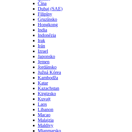
Čína
Dubaj (SAE)
Filipíny
Gruzínsko
Hongkong
India
Indonézia
Irak
Irán
Izrael
Japonsko
Jemen
Jordánsko
Južná Kórea
Kambodža
Katar
Kazachstan
Kirgizsko
Kuvajt
Laos
Libanon
Macao
Malajzia
Maldivy
Mjanmarsko