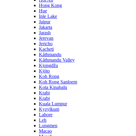
Hong Kong
Hue
Inle Lake
Jaipur
Jakarta
Jarash
Jerevan
Jericho
Kacheti
Káthmandu
Káthmandu Valley
Kjongdžu
Kjóto
Koh Rong
Koh Rong Sanloem
Kota Kinabalu
Krabi
Krabi
Kuala Lumpur
Kyzylkum
Lahore
Leh
Longmen
Macao