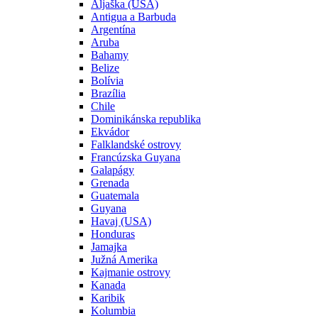
Aljaška (USA)
Antigua a Barbuda
Argentína
Aruba
Bahamy
Belize
Bolívia
Brazília
Chile
Dominikánska republika
Ekvádor
Falklandské ostrovy
Francúzska Guyana
Galapágy
Grenada
Guatemala
Guyana
Havaj (USA)
Honduras
Jamajka
Južná Amerika
Kajmanie ostrovy
Kanada
Karibik
Kolumbia