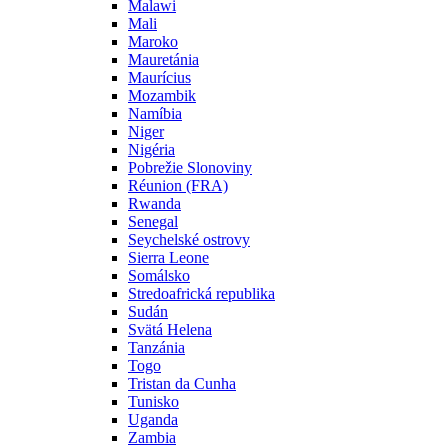
Malawi
Mali
Maroko
Mauretánia
Maurícius
Mozambik
Namíbia
Niger
Nigéria
Pobrežie Slonoviny
Réunion (FRA)
Rwanda
Senegal
Seychelské ostrovy
Sierra Leone
Somálsko
Stredoafrická republika
Sudán
Svätá Helena
Tanzánia
Togo
Tristan da Cunha
Tunisko
Uganda
Zambia