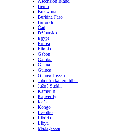
Ascension Island
Benin
Botswana
Burkina Faso
Burundi
Čad
Džibutsko
Egypt
Eritrea
Etiópia
Gabon
Gambia
Ghana
Guinea
Guinea Bissau
Juhoafrická republika
Južný Sudán
Kamerun
Kapverdy
Keňa
Kongo
Lesotho
Libéria
Líbya
Madagaskar