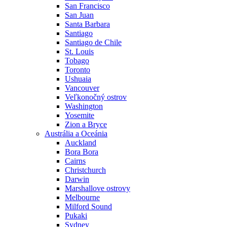
San Francisco
San Juan
Santa Barbara
Santiago
Santiago de Chile
St. Louis
Tobago
Toronto
Ushuaia
Vancouver
Veľkonočný ostrov
Washington
Yosemite
Zion a Bryce
Austrália a Oceánia
Auckland
Bora Bora
Cairns
Christchurch
Darwin
Marshallove ostrovy
Melbourne
Milford Sound
Pukaki
Sydney