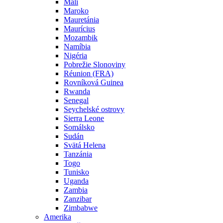
Mali
Maroko
Mauretánia
Maurícius
Mozambik
Namíbia
Nigéria
Pobrežie Slonoviny
Réunion (FRA)
Rovníková Guinea
Rwanda
Senegal
Seychelské ostrovy
Sierra Leone
Somálsko
Sudán
Svätá Helena
Tanzánia
Togo
Tunisko
Uganda
Zambia
Zanzibar
Zimbabwe
Amerika