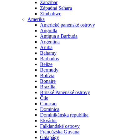
Zanzibar
Západná Sahara
Zimbabwe
Amerika
Americké panenské ostrovy
Anguilla
Antigua a Barbuda
Argentína
Aruba
Bahamy
Barbados
Belize
Bermudy
Bolívia
Bonaire
Brazília
Britské Panenské ostrovy
Čile
Curaçao
Dominica
Dominikánska republika
Ekvádor
Falklandské ostrovy
Francúzska Guyana
Galapágy