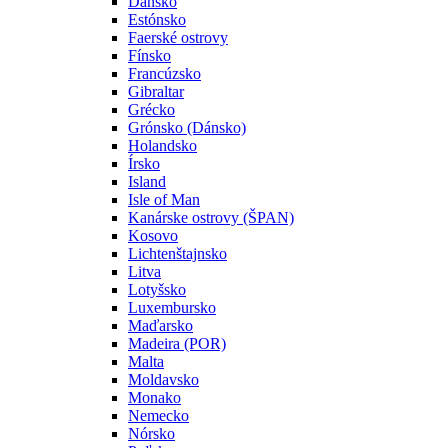
Dánsko
Estónsko
Faerské ostrovy
Fínsko
Francúzsko
Gibraltar
Grécko
Grónsko (Dánsko)
Holandsko
Írsko
Island
Isle of Man
Kanárske ostrovy (ŠPAN)
Kosovo
Lichtenštajnsko
Litva
Lotyšsko
Luxembursko
Maďarsko
Madeira (POR)
Malta
Moldavsko
Monako
Nemecko
Nórsko