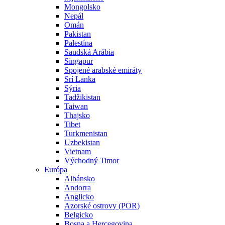
Mongolsko
Nepál
Omán
Pakistan
Palestína
Saudská Arábia
Singapur
Spojené arabské emiráty
Srí Lanka
Sýria
Tadžikistan
Taiwan
Thajsko
Tibet
Turkmenistan
Uzbekistan
Vietnam
Východný Timor
Európa
Albánsko
Andorra
Anglicko
Azorské ostrovy (POR)
Belgicko
Bosna a Hercegovina