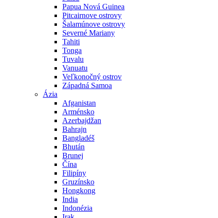
Papua Nová Guinea
Pitcairnove ostrovy
Šalamúnove ostrovy
Severné Mariany
Tahiti
Tonga
Tuvalu
Vanuatu
Veľkonočný ostrov
Západná Samoa
Ázia
Afganistan
Arménsko
Azerbajdžan
Bahrajn
Bangladéš
Bhután
Brunej
Čína
Filipíny
Gruzínsko
Hongkong
India
Indonézia
Irak