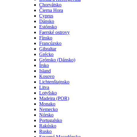
Chorvátsko
Čierna Hora
Cyprus
Dánsko
Estónsko
Faerské ostrovy
Fínsko
Francúzsko
Gibraltar
Grécko
Grónsko (Dánsko)
Írsko
Island
Kosovo
Lichtenštajnsko
Litva
Lotyšsko
Madeira (POR)
Monako
Nemecko
Nórsko
Portugalsko
Rakúsko
Rusko
Severné Macedónsko