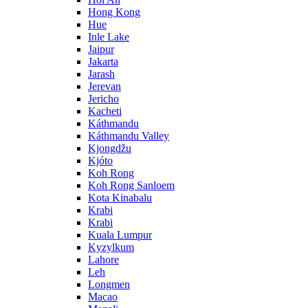
Hong Kong
Hue
Inle Lake
Jaipur
Jakarta
Jarash
Jerevan
Jericho
Kacheti
Káthmandu
Káthmandu Valley
Kjongdžu
Kjóto
Koh Rong
Koh Rong Sanloem
Kota Kinabalu
Krabi
Krabi
Kuala Lumpur
Kyzylkum
Lahore
Leh
Longmen
Macao