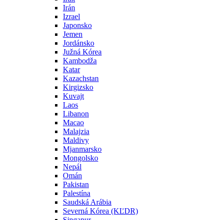
Irán
Izrael
Japonsko
Jemen
Jordánsko
Južná Kórea
Kambodža
Katar
Kazachstan
Kirgizsko
Kuvajt
Laos
Libanon
Macao
Malajzia
Maldivy
Mjanmarsko
Mongolsko
Nepál
Omán
Pakistan
Palestína
Saudská Arábia
Severná Kórea (KĽDR)
Singapur