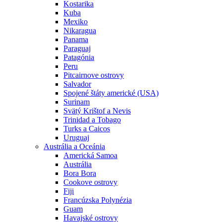
Kostarika
Kuba
Mexiko
Nikaragua
Panama
Paraguaj
Patagónia
Peru
Pitcairnove ostrovy
Salvador
Spojené štáty americké (USA)
Surinam
Svätý Krištof a Nevis
Trinidad a Tobago
Turks a Caicos
Uruguaj
Austrália a Oceánia
Americká Samoa
Austrália
Bora Bora
Cookove ostrovy
Fiji
Francúzska Polynézia
Guam
Havajské ostrovy