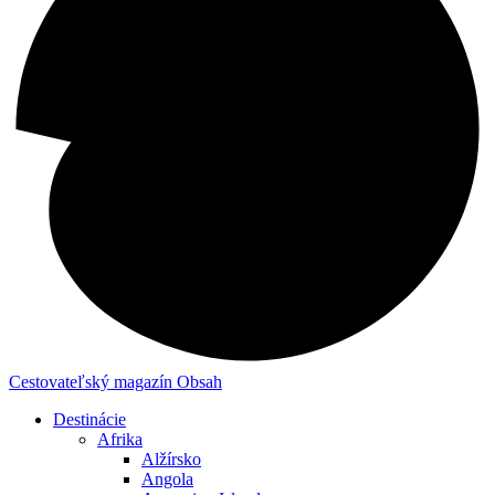
Cestovateľský magazín
Obsah
Destinácie
Afrika
Alžírsko
Angola