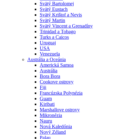
Svätý Bartolomej
Svätý Eustach
Svätý Krištof a Nevis
Svätý Martin
Svätý Vincent a Grenadíny
Trinidad a Tobago
Turks a Caicos
Uruguaj
USA
Venezuela
Austrália a Oceánia
Americká Samoa
Austrália
Bora Bora
Cookove ostrovy
Fiji
Francúzska Polynézia
Guam
Kiribati
Marshallove ostrovy
Mikronézia
Nauru
Nová Kaledónia
Nový Zéland
Palau