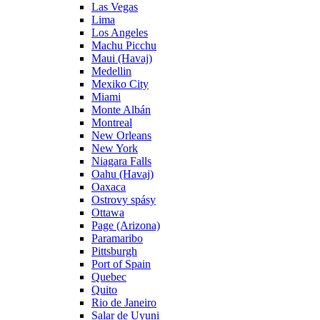
Las Vegas
Lima
Los Angeles
Machu Picchu
Maui (Havaj)
Medellin
Mexiko City
Miami
Monte Albán
Montreal
New Orleans
New York
Niagara Falls
Oahu (Havaj)
Oaxaca
Ostrovy spásy
Ottawa
Page (Arizona)
Paramaribo
Pittsburgh
Port of Spain
Quebec
Quito
Rio de Janeiro
Salar de Uyuni