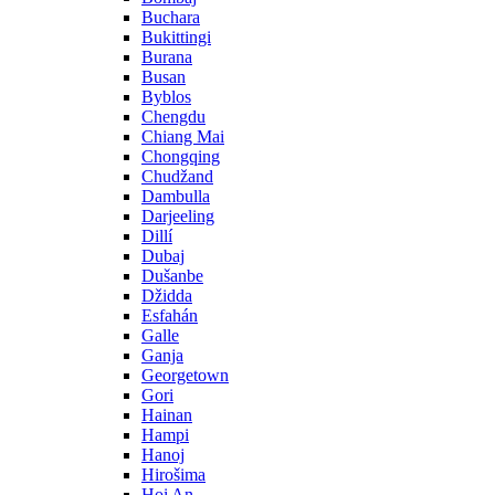
Buchara
Bukittingi
Burana
Busan
Byblos
Chengdu
Chiang Mai
Chongqing
Chudžand
Dambulla
Darjeeling
Dillí
Dubaj
Dušanbe
Džidda
Esfahán
Galle
Ganja
Georgetown
Gori
Hainan
Hampi
Hanoj
Hirošima
Hoi An