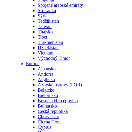
Spojené arabské emiráty
Srí Lanka
Sýria
Tadžikistan
Taiwan
Thajsko
Tibet
Turkmenistan
Uzbekistan
Vietnam
Východný Timor
Európa
Albánsko
Andorra
Anglicko
Azorské ostrovy (POR)
Belgicko
Bielorusko
Bosna a Hercegovina
Bulharsko
Česká republika
Chorvátsko
Čierna Hora
Cyprus