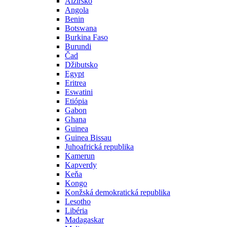
Alžírsko
Angola
Benin
Botswana
Burkina Faso
Burundi
Čad
Džibutsko
Egypt
Eritrea
Eswatini
Etiópia
Gabon
Ghana
Guinea
Guinea Bissau
Juhoafrická republika
Kamerun
Kapverdy
Keňa
Kongo
Konžská demokratická republika
Lesotho
Libéria
Madagaskar