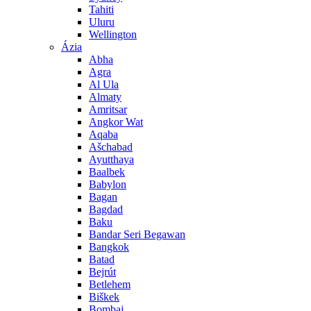
Tahiti
Uluru
Wellington
Ázia
Abha
Agra
Al Ula
Almaty
Amritsar
Angkor Wat
Aqaba
Ašchabad
Ayutthaya
Baalbek
Babylon
Bagan
Bagdad
Baku
Bandar Seri Begawan
Bangkok
Batad
Bejrút
Betlehem
Biškek
Bombaj