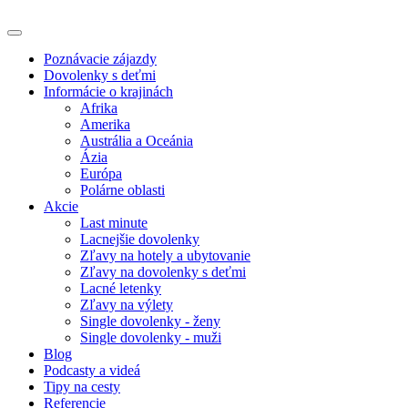
Poznávacie zájazdy
Dovolenky s deťmi
Informácie o krajinách
Afrika
Amerika
Austrália a Oceánia
Ázia
Európa
Polárne oblasti
Akcie
Last minute
Lacnejšie dovolenky
Zľavy na hotely a ubytovanie
Zľavy na dovolenky s deťmi
Lacné letenky
Zľavy na výlety
Single dovolenky - ženy
Single dovolenky - muži
Blog
Podcasty a videá
Tipy na cesty
Referencie