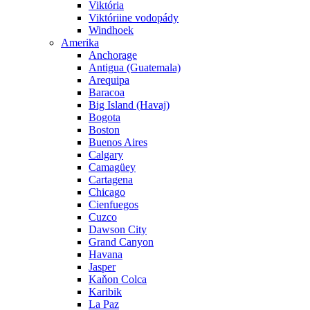
Viktória
Viktóriine vodopády
Windhoek
Amerika
Anchorage
Antigua (Guatemala)
Arequipa
Baracoa
Big Island (Havaj)
Bogota
Boston
Buenos Aires
Calgary
Camagüey
Cartagena
Chicago
Cienfuegos
Cuzco
Dawson City
Grand Canyon
Havana
Jasper
Kaňon Colca
Karibik
La Paz