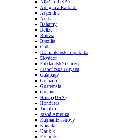
Aljaška (USA)
Antigua a Barbuda
Argentína
Aruba
Bahamy
Belize
Bolívia
Brazília
Chile
Dominikánska republika
Ekvádor
Falklandské ostrovy
Francúzska Guyana
Galapágy
Grenada
Guatemala
Guyana
Havaj (USA)
Honduras
Jamajka
Južná Amerika
Kajmanie ostrovy
Kanada
Karibik
Kolumbia