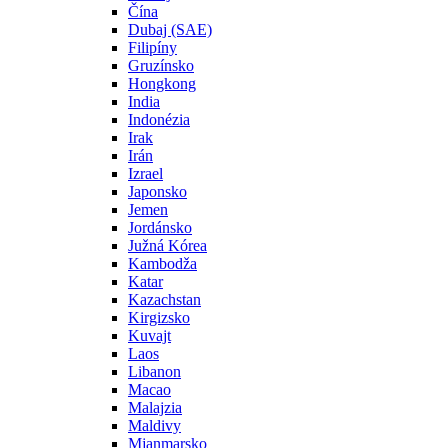
Čína
Dubaj (SAE)
Filipíny
Gruzínsko
Hongkong
India
Indonézia
Irak
Irán
Izrael
Japonsko
Jemen
Jordánsko
Južná Kórea
Kambodža
Katar
Kazachstan
Kirgizsko
Kuvajt
Laos
Libanon
Macao
Malajzia
Maldivy
Mjanmarsko