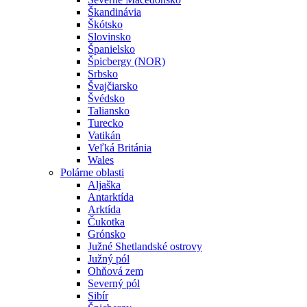
Škandinávia
Škótsko
Slovinsko
Španielsko
Špicbergy (NOR)
Srbsko
Švajčiarsko
Švédsko
Taliansko
Turecko
Vatikán
Veľká Británia
Wales
Polárne oblasti
Aljaška
Antarktída
Arktída
Čukotka
Grónsko
Južné Shetlandské ostrovy
Južný pól
Ohňová zem
Severný pól
Sibír