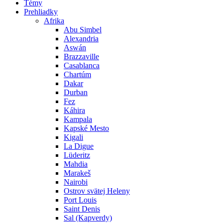
Témy
Prehliadky
Afrika
Abu Simbel
Alexandria
Aswán
Brazzaville
Casablanca
Chartúm
Dakar
Durban
Fez
Káhira
Kampala
Kapské Mesto
Kigali
La Digue
Lüderitz
Mahdia
Marakeš
Nairobi
Ostrov svätej Heleny
Port Louis
Saint Denis
Sal (Kapverdy)