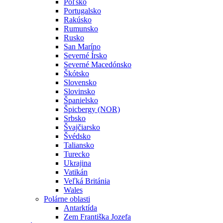
Poľsko
Portugalsko
Rakúsko
Rumunsko
Rusko
San Maríno
Severné Írsko
Severné Macedónsko
Škótsko
Slovensko
Slovinsko
Španielsko
Špicbergy (NOR)
Srbsko
Švajčiarsko
Švédsko
Taliansko
Turecko
Ukrajina
Vatikán
Veľká Británia
Wales
Polárne oblasti
Antarktída
Zem Františka Jozefa