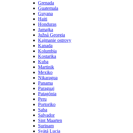
Grenada
Guatemala
Guyana
Haiti
Honduras
Jamajka
Južná Georgia
Kajmanie ostrovy
Kanada
Kolumbia
Kostarika
Kuba
Martinik
Mexiko
Nikaragua
Panama
Paraguaj
Patagónia
Peru
Portoriko
Saba
Salvador
Sint Maarten
Surinam
Svätá Lucia