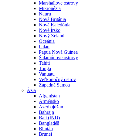
Marshallove ostrovy
Mikronézia
Nauru
Nová Británia
Nová Kaledónia
Nové Írsko
Nový Zéland
Oceánia
Palau
Papua Nová Guinea
Šalamúnove ostrovy
Tahiti
Tonga
Vanuatu
Veľkonočný ostrov
Západná Samoa
Ázia
Afganistan
Arménsko
Azerbajdžan
Bahrajn
Bali (IND)
Bangladéš
Bhután
Brunej