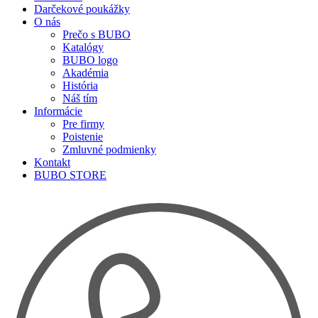
Darčekové poukážky
O nás
Prečo s BUBO
Katalógy
BUBO logo
Akadémia
História
Náš tím
Informácie
Pre firmy
Poistenie
Zmluvné podmienky
Kontakt
BUBO STORE