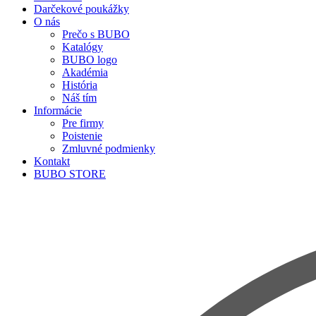
Darčekové poukážky
O nás
Prečo s BUBO
Katalógy
BUBO logo
Akadémia
História
Náš tím
Informácie
Pre firmy
Poistenie
Zmluvné podmienky
Kontakt
BUBO STORE