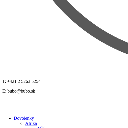
T: +421 2 5263 5254
E:
bubo@bubo.sk
Dovolenky
Afrika