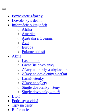
Poznávacie zájazdy
Dovolenky s deťmi
Informácie o krajinách
Afrika
Amerika
Austrália a Oceánia
Ázia
Európa
Polárne oblasti
Akcie
Last minute
Lacnejšie dovolenky
Zľavy na hotely a ubytovanie
Zľavy na dovolenky s deťmi
Lacné letenky
Zľavy na výlety
Single dovolenky - ženy
Single dovolenky - muži
Blog
Podcasty a videá
Tipy na cesty
Referencie