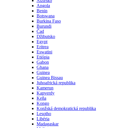
Alžírsko
Angola
Benin
Botswana
Burkina Faso
Burundi
Čad
Džibutsko
Egypt
Eritrea
Eswatini
Etiópia
Gabon
Ghana
Guinea
Guinea Bissau
Juhoafrická republika
Kamerun
Kapverdy
Keňa
Kongo
Konžská demokratická republika
Lesotho
Libéria
Madagaskar