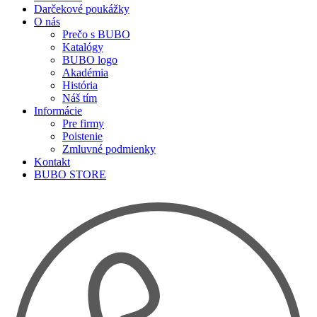
Darčekové poukážky
O nás
Prečo s BUBO
Katalógy
BUBO logo
Akadémia
História
Náš tím
Informácie
Pre firmy
Poistenie
Zmluvné podmienky
Kontakt
BUBO STORE