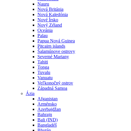
Nauru
Nová Británia
Nová Kaledónia
Nové Írsko
Nový Zéland
Oceánia
Palau
Papua Nová Guinea
Pitcairn islands
Šalamúnove ostrovy
Severné Mariany
Tahiti
Tonga
Tuvalu
Vanuatu
Veľkonočný ostrov
Západná Samoa
Ázia
Afganistan
Arménsko
Azerbajdžan
Bahrajn
Bali (IND)
Bangladéš
Bhután