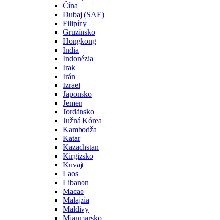
Čína
Dubaj (SAE)
Filipíny
Gruzínsko
Hongkong
India
Indonézia
Irak
Irán
Izrael
Japonsko
Jemen
Jordánsko
Južná Kórea
Kambodža
Katar
Kazachstan
Kirgizsko
Kuvajt
Laos
Libanon
Macao
Malajzia
Maldivy
Mjanmarsko