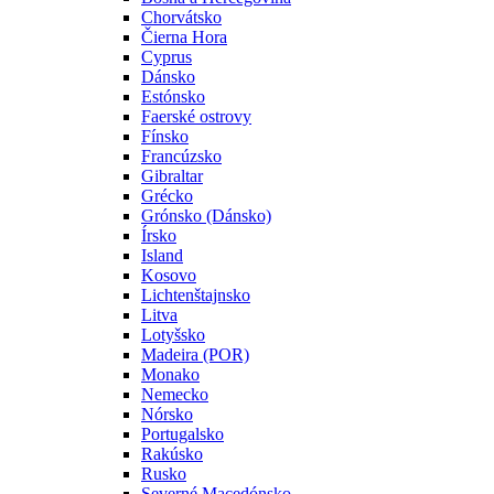
Chorvátsko
Čierna Hora
Cyprus
Dánsko
Estónsko
Faerské ostrovy
Fínsko
Francúzsko
Gibraltar
Grécko
Grónsko (Dánsko)
Írsko
Island
Kosovo
Lichtenštajnsko
Litva
Lotyšsko
Madeira (POR)
Monako
Nemecko
Nórsko
Portugalsko
Rakúsko
Rusko
Severné Macedónsko