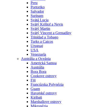
Peru
Portoriko
Salvador
Surinam
Svätá Lucia
Svätý Krištof a Nevis
Svätý Martin
Svätý Vincent a Grenadíny
Trinidad a Tobago
Turks a Caicos
Uruguaj
USA
Venezuela
Austrália a Oceánia
Americká Samoa
Austrália
Bora Bora
Cookove ostrovy
Fiji
Francúzska Polynézia
Guam
Havajské ostrovy
Kiribati
Marshallove ostrovy
Mikronézia