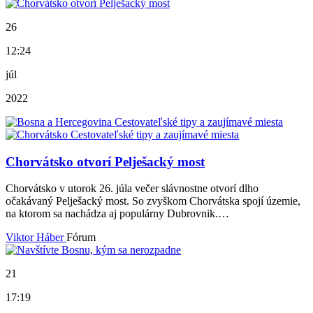
26
12:24
júl
2022
Chorvátsko otvorí Pelješacký most
Chorvátsko v utorok 26. júla večer slávnostne otvorí dlho
očakávaný Pelješacký most. So zvyškom Chorvátska spojí územie,
na ktorom sa nachádza aj populárny Dubrovnik.…
Viktor Háber
Fórum
21
17:19