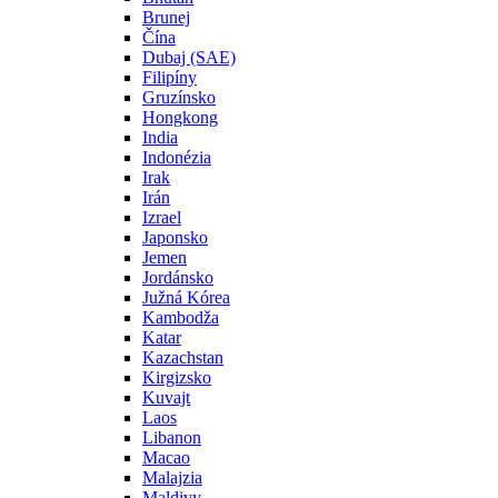
Brunej
Čína
Dubaj (SAE)
Filipíny
Gruzínsko
Hongkong
India
Indonézia
Irak
Irán
Izrael
Japonsko
Jemen
Jordánsko
Južná Kórea
Kambodža
Katar
Kazachstan
Kirgizsko
Kuvajt
Laos
Libanon
Macao
Malajzia
Maldivy