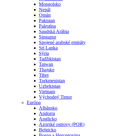
Mongolsko
Nepál
Omán
Pakistan
Palestína
Saudská Arábia
Singapur
Spojené arabské emiráty
Srí Lanka
Sýria
Tadžikistan
Taiwan
Thajsko
Tibet
Turkmenistan
Uzbekistan
Vietnam
Východný Timor
Európa
Albánsko
Andorra
Anglicko
Azorské ostrovy (POR)
Belgicko
Bosna a Hercegovina