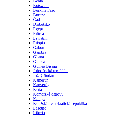
Benin
Botswana
Burkina Faso
Burundi
Čad
Džibutsko
Egypt
Eritrea
Eswatini
Etiópia
Gabon
Gambia
Ghana
Guinea
Guinea Bissau
Juhoafrická republika
Južný Sudán
Kamerun
Kapverdy
Keňa
Komorské ostrovy
Kongo
Konžská demokratická republika
Lesotho
Libéria