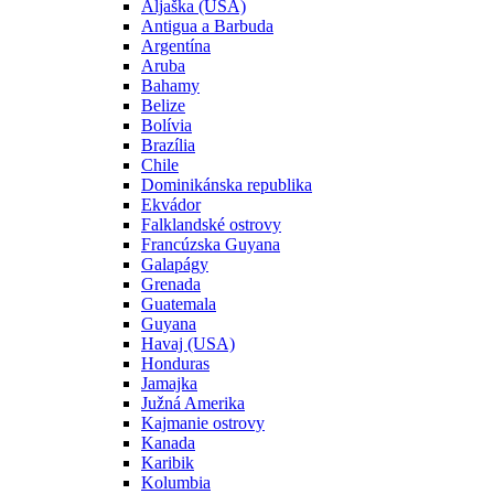
Aljaška (USA)
Antigua a Barbuda
Argentína
Aruba
Bahamy
Belize
Bolívia
Brazília
Chile
Dominikánska republika
Ekvádor
Falklandské ostrovy
Francúzska Guyana
Galapágy
Grenada
Guatemala
Guyana
Havaj (USA)
Honduras
Jamajka
Južná Amerika
Kajmanie ostrovy
Kanada
Karibik
Kolumbia