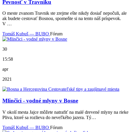
Pevnosť v Travniku
O meste zvanom Travnik ste zrejme ešte nikdy dosiaľ nepočuli, ale
ak budete cestovať Bosnou, spomeňte si na tento náš príspevok.
V …
Tomáš Kubuš — BUBO
Fórum
30
15:58
apr
2021
Mlinčici - vodné mlyny v Bosne
V okolí mesta Jajce môžete natrafiť na malé drevené mlyny na rieke
Pliva, ktoré sa rozlieva do neveľkého jazera. Tý…
Tomáš Kubuš — BUBO
Fórum