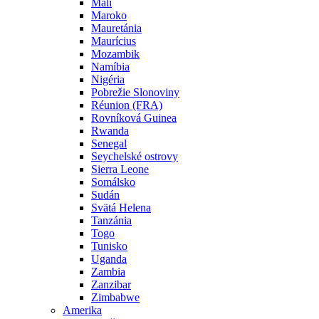
Mali
Maroko
Mauretánia
Maurícius
Mozambik
Namíbia
Nigéria
Pobrežie Slonoviny
Réunion (FRA)
Rovníková Guinea
Rwanda
Senegal
Seychelské ostrovy
Sierra Leone
Somálsko
Sudán
Svätá Helena
Tanzánia
Togo
Tunisko
Uganda
Zambia
Zanzibar
Zimbabwe
Amerika