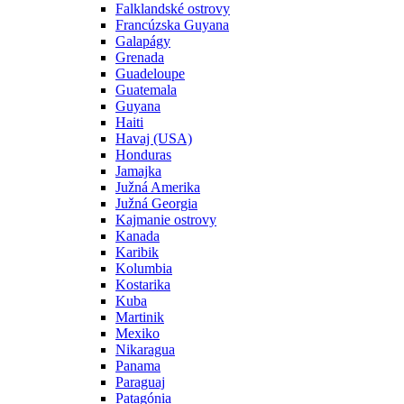
Falklandské ostrovy
Francúzska Guyana
Galapágy
Grenada
Guadeloupe
Guatemala
Guyana
Haiti
Havaj (USA)
Honduras
Jamajka
Južná Amerika
Južná Georgia
Kajmanie ostrovy
Kanada
Karibik
Kolumbia
Kostarika
Kuba
Martinik
Mexiko
Nikaragua
Panama
Paraguaj
Patagónia