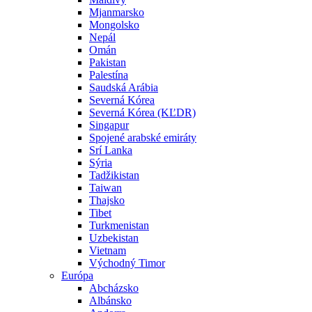
Mjanmarsko
Mongolsko
Nepál
Omán
Pakistan
Palestína
Saudská Arábia
Severná Kórea
Severná Kórea (KĽDR)
Singapur
Spojené arabské emiráty
Srí Lanka
Sýria
Tadžikistan
Taiwan
Thajsko
Tibet
Turkmenistan
Uzbekistan
Vietnam
Východný Timor
Európa
Abcházsko
Albánsko