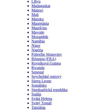
Líbya
Madagaskar
Malawi
Mali
Maroko
Mauretánia
Maurícius
Mayotte
Mozambik
Namíbia
Niger
Nigéria
Pobrežie Slonoviny
Réunion (FRA)
Rovníková Guinea
Rwanda
Senegal
Seychelské ostrovy
Sierra Leone
Somálsko
Stredoafrická republika
Sudán
Svätá Helena
Svätý Tomáš
Tanzánia