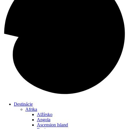
Destinácie
Afrika
Alžírsko
Angola
Ascension Island