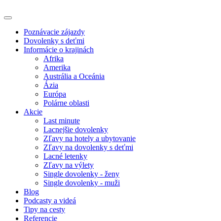
Poznávacie zájazdy
Dovolenky s deťmi
Informácie o krajinách
Afrika
Amerika
Austrália a Oceánia
Ázia
Európa
Polárne oblasti
Akcie
Last minute
Lacnejšie dovolenky
Zľavy na hotely a ubytovanie
Zľavy na dovolenky s deťmi
Lacné letenky
Zľavy na výlety
Single dovolenky - ženy
Single dovolenky - muži
Blog
Podcasty a videá
Tipy na cesty
Referencie