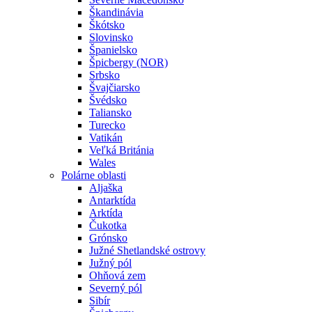
Škandinávia
Škótsko
Slovinsko
Španielsko
Špicbergy (NOR)
Srbsko
Švajčiarsko
Švédsko
Taliansko
Turecko
Vatikán
Veľká Británia
Wales
Polárne oblasti
Aljaška
Antarktída
Arktída
Čukotka
Grónsko
Južné Shetlandské ostrovy
Južný pól
Ohňová zem
Severný pól
Sibír