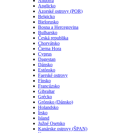
Andorra
Anglicko
Azorské ostrovy (POR)
Belgicko
Bielorusko
Bosna a Hercegovina
Bulharsko
Česká republika
Chorvátsko
Čierna Hora
Cyprus
Dagestan
Dánsko
Estónsko
Faerské ostrovy
Fínsko
Francúzsko
Gibraltar
Grécko
Grónsko (Dánsko)
Holandsko
Írsko
Island
Južné Osetsko
Kanárske ostrovy (ŠPAN)