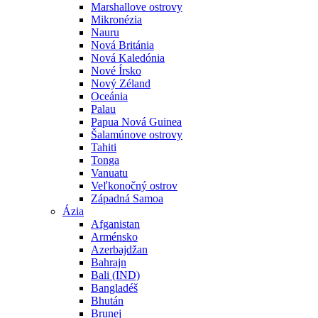
Marshallove ostrovy
Mikronézia
Nauru
Nová Británia
Nová Kaledónia
Nové Írsko
Nový Zéland
Oceánia
Palau
Papua Nová Guinea
Šalamúnove ostrovy
Tahiti
Tonga
Vanuatu
Veľkonočný ostrov
Západná Samoa
Ázia
Afganistan
Arménsko
Azerbajdžan
Bahrajn
Bali (IND)
Bangladéš
Bhután
Brunej