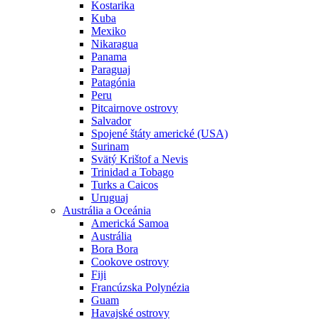
Kostarika
Kuba
Mexiko
Nikaragua
Panama
Paraguaj
Patagónia
Peru
Pitcairnove ostrovy
Salvador
Spojené štáty americké (USA)
Surinam
Svätý Krištof a Nevis
Trinidad a Tobago
Turks a Caicos
Uruguaj
Austrália a Oceánia
Americká Samoa
Austrália
Bora Bora
Cookove ostrovy
Fiji
Francúzska Polynézia
Guam
Havajské ostrovy