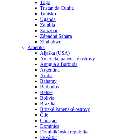
Togo
Tristan da Cunha
Tunisko
Uganda
Zambia
Zanzibar
Západná Sahara
Zimbabwe
Amerika
Aljaška (USA)
Americké panenské ostrovy
Antigua a Barbuda
Argentína
Aruba
Bahamy
Barbados
Belize
Bolívia
Brazília
Britské Panenské ostrovy
Čile
Curaçao
Dominica
Dominikánska republika
Ekvádor