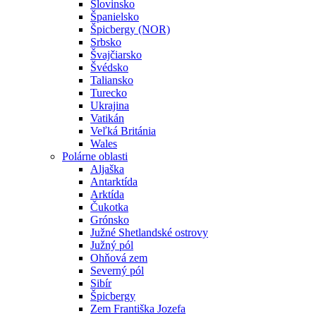
Slovinsko
Španielsko
Špicbergy (NOR)
Srbsko
Švajčiarsko
Švédsko
Taliansko
Turecko
Ukrajina
Vatikán
Veľká Británia
Wales
Polárne oblasti
Aljaška
Antarktída
Arktída
Čukotka
Grónsko
Južné Shetlandské ostrovy
Južný pól
Ohňová zem
Severný pól
Sibír
Špicbergy
Zem Františka Jozefa