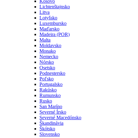
Kosovo
Lichtenštajnsko
Litva
Lotyšsko
Luxembursko
Maďarsko
Madeira (POR)
Malta
Moldavsko
Monako
Nemecko
Nórsko
Osetsko
Podnestersko
Poľsko
Portugalsko
Rakúsko
Rumunsko
Rusko
San Maríno
Severné Írsko
Severné Macedónsko
Škandinávia
Škótsko
Slovensko