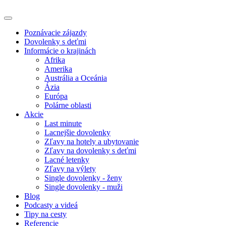
Poznávacie zájazdy
Dovolenky s deťmi
Informácie o krajinách
Afrika
Amerika
Austrália a Oceánia
Ázia
Európa
Polárne oblasti
Akcie
Last minute
Lacnejšie dovolenky
Zľavy na hotely a ubytovanie
Zľavy na dovolenky s deťmi
Lacné letenky
Zľavy na výlety
Single dovolenky - ženy
Single dovolenky - muži
Blog
Podcasty a videá
Tipy na cesty
Referencie