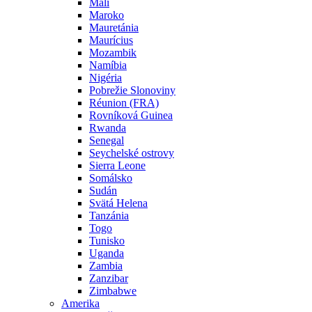
Mali
Maroko
Mauretánia
Maurícius
Mozambik
Namíbia
Nigéria
Pobrežie Slonoviny
Réunion (FRA)
Rovníková Guinea
Rwanda
Senegal
Seychelské ostrovy
Sierra Leone
Somálsko
Sudán
Svätá Helena
Tanzánia
Togo
Tunisko
Uganda
Zambia
Zanzibar
Zimbabwe
Amerika