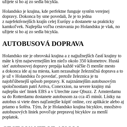
užijete si ho aj zo sedla bicykla.
Holandsko je krajina, kde perfektne funguje systém verejnej
dopravy. Dokonca by sme povedali, že je to jedna
z najefektívnejších krajín celej Európy a dostanete sa prakticky
kamkoľvek. Najlepšia voľba cestovania po Holandsku je vlak, no
užijete si ho aj zo sedla bicykla.
AUTOBUSOVÁ DOPRAVA
Holandsko nie je obrovská krajina a z najjužnejších častí krajiny to
máte k tým najsevernejším len niečo okolo 350 kilometrov. Hustá
sieť autobusovej dopravy prepája každé väčšie či menšie mesto
a dokonca ide aj na miesta, kam nezasahuje železničná doprava a to
je už v Holandsku čo povedať, pretože železnica je tu
najobľúbenejší spôsob prepravy. K najznámejším autobusovým
spoločnostiam patrí Arriva, Conexxion, na severe krajiny má
najlepšiu sieť liniek EBS a v Utrechte zase Qbuzz. Z Amsterdamu
sa do Rotterdamu dostanete autobusom za cca 45 minút. Lístky na
autobus si viete dnes najčastejšie kúpiť online, cez aplikácie alebo aj
priamo u šoféra. Tým, že je Holandsko krajina bicyklov, množstvo
autobusových liniek povoľuje prepravuj bicyklov za menší
poplatok.