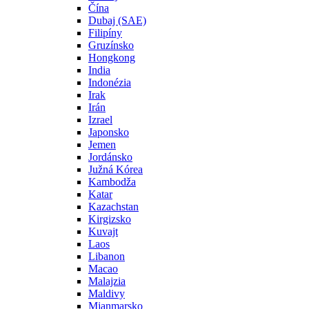
Čína
Dubaj (SAE)
Filipíny
Gruzínsko
Hongkong
India
Indonézia
Irak
Irán
Izrael
Japonsko
Jemen
Jordánsko
Južná Kórea
Kambodža
Katar
Kazachstan
Kirgizsko
Kuvajt
Laos
Libanon
Macao
Malajzia
Maldivy
Mjanmarsko