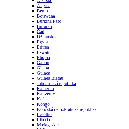
Alžírsko
Angola
Benin
Botswana
Burkina Faso
Burundi
Čad
Džibutsko
Egypt
Eritrea
Eswatini
Etiópia
Gabon
Ghana
Guinea
Guinea Bissau
Juhoafrická republika
Kamerun
Kapverdy
Keňa
Kongo
Konžská demokratická republika
Lesotho
Libéria
Madagaskar