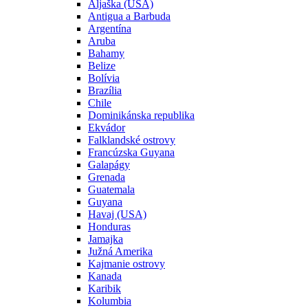
Aljaška (USA)
Antigua a Barbuda
Argentína
Aruba
Bahamy
Belize
Bolívia
Brazília
Chile
Dominikánska republika
Ekvádor
Falklandské ostrovy
Francúzska Guyana
Galapágy
Grenada
Guatemala
Guyana
Havaj (USA)
Honduras
Jamajka
Južná Amerika
Kajmanie ostrovy
Kanada
Karibik
Kolumbia