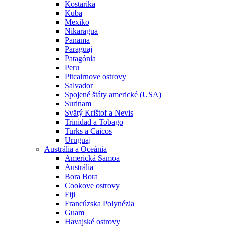
Kostarika
Kuba
Mexiko
Nikaragua
Panama
Paraguaj
Patagónia
Peru
Pitcairnove ostrovy
Salvador
Spojené štáty americké (USA)
Surinam
Svätý Krištof a Nevis
Trinidad a Tobago
Turks a Caicos
Uruguaj
Austrália a Oceánia
Americká Samoa
Austrália
Bora Bora
Cookove ostrovy
Fiji
Francúzska Polynézia
Guam
Havajské ostrovy