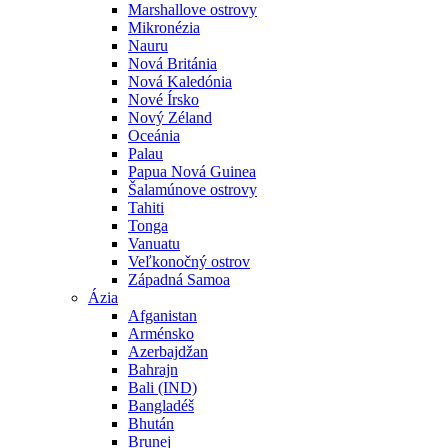
Marshallove ostrovy
Mikronézia
Nauru
Nová Británia
Nová Kaledónia
Nové Írsko
Nový Zéland
Oceánia
Palau
Papua Nová Guinea
Šalamúnove ostrovy
Tahiti
Tonga
Vanuatu
Veľkonočný ostrov
Západná Samoa
Ázia
Afganistan
Arménsko
Azerbajdžan
Bahrajn
Bali (IND)
Bangladéš
Bhután
Brunej