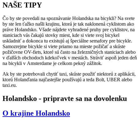
NAŠE TIPY
Čo by ste povedali na spoznávanie Holandska na bicykli? Na svete
by ste len ťažko našli krajinu, ktorá je tak naklonená cyklistom ako
práve Holandsko. Všade nájdete vyhradené pruhy pre cyklistov, na
staniciach vás čakajú stovky miest, kde si viete svoj bicykel
uskladniť a dokonca tu existujú aj špeciálne semafory pre bicykle.
Samozrejme bicykle si viete priamo na mieste požičať a skúste
požičovne OV-fiets, ktoré sú často na železničných staniciach alebo
v ďalších obchodoch kdekoľvek v mestách. Stráviť aspoň jeden deň
na bicykli v Amsterdame je celkom pekný zážitok.
Ak by ste potrebovali chytiť taxi, skúste použiť niektorú z aplikácii,
ktorú Holanďania najčastejšie používajú a teda Bolt, UBER alebo
taxi.eu.
Holandsko - pripravte sa na dovolenku
O krajine
Holandsko