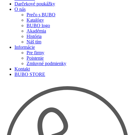
Darčekové poukážky
O nás
Prečo s BUBO
Katalógy
BUBO logo
Akadémia
História
Náš tím
Informácie
Pre firmy
Poistenie
Zmluvné podmienky
Kontakt
BUBO STORE