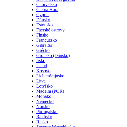
Chorvátsko
Čierna Hora
Cyprus
Dánsko
Estónsko
Faerské ostrovy
Fínsko
Francúzsko
Gibraltar
Grécko
Grónsko (Dánsko)
Írsko
Island
Kosovo
Lichtenštajnsko
Litva
Lotyšsko
Madeira (POR)
Monako
Nemecko
Nórsko
Portugalsko
Rakúsko
Rusko
Severné Macedónsko