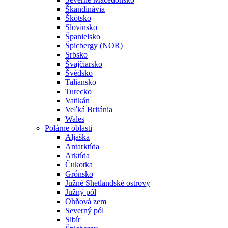
Škandinávia
Škótsko
Slovinsko
Španielsko
Špicbergy (NOR)
Srbsko
Švajčiarsko
Švédsko
Taliansko
Turecko
Vatikán
Veľká Británia
Wales
Polárne oblasti
Aljaška
Antarktída
Arktída
Čukotka
Grónsko
Južné Shetlandské ostrovy
Južný pól
Ohňová zem
Severný pól
Sibír