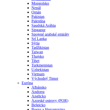
Mongolsko
Nepál
Omán
Pakistan
Palestína
Saudská Arábia
Singapur
Spojené arabské emiráty
Srí Lanka
Sýria
Tadžikistan
Taiwan
Thajsko
Tibet
Turkmenistan
Uzbekistan
Vietnam
Východný Timor
Európa
Albánsko
Andorra
Anglicko
Azorské ostrovy (POR)
Belgicko
Bosna a Hercegovina