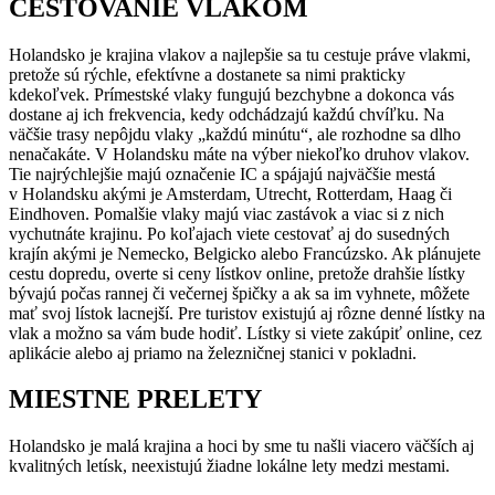
CESTOVANIE VLAKOM
Holandsko je krajina vlakov a najlepšie sa tu cestuje práve vlakmi,
pretože sú rýchle, efektívne a dostanete sa nimi prakticky
kdekoľvek. Prímestské vlaky fungujú bezchybne a dokonca vás
dostane aj ich frekvencia, kedy odchádzajú každú chvíľku. Na
väčšie trasy nepôjdu vlaky „každú minútu“, ale rozhodne sa dlho
nenačakáte. V Holandsku máte na výber niekoľko druhov vlakov.
Tie najrýchlejšie majú označenie IC a spájajú najväčšie mestá
v Holandsku akými je Amsterdam, Utrecht, Rotterdam, Haag či
Eindhoven. Pomalšie vlaky majú viac zastávok a viac si z nich
vychutnáte krajinu. Po koľajach viete cestovať aj do susedných
krajín akými je Nemecko, Belgicko alebo Francúzsko. Ak plánujete
cestu dopredu, overte si ceny lístkov online, pretože drahšie lístky
bývajú počas rannej či večernej špičky a ak sa im vyhnete, môžete
mať svoj lístok lacnejší. Pre turistov existujú aj rôzne denné lístky na
vlak a možno sa vám bude hodiť. Lístky si viete zakúpiť online, cez
aplikácie alebo aj priamo na železničnej stanici v pokladni.
MIESTNE PRELETY
Holandsko je malá krajina a hoci by sme tu našli viacero väčších aj
kvalitných letísk, neexistujú žiadne lokálne lety medzi mestami.