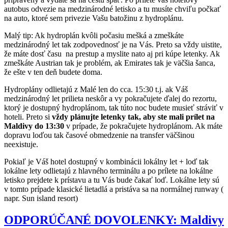
autobus odvezie na medzinárodné letisko a tu musíte chviľu počkať
na auto, ktoré sem privezie Vašu batožinu z hydroplánu.
Malý tip: Ak hydroplán kvôli počasiu mešká a zmeškáte
medzinárodný let tak zodpovednosť je na Vás. Preto sa vždy uistite,
že máte dosť času na prestup a myslite nato aj pri kúpe letenky. Ak
zmeškáte Austrian tak je problém, ak Emirates tak je väčšia šanca,
že ešte v ten deň budete doma.
Hydroplány odlietajú z Malé len do cca. 15:30 t.j. ak Váš
medzinárodný let prilieta neskôr a vy pokračujete ďalej do rezortu,
ktorý je dostupný hydroplánom, tak túto noc budete musieť stráviť v
hoteli. Preto si
vždy plánujte letenky tak, aby ste mali prílet na
Maldivy do 13:30
v prípade, že pokračujete hydroplánom. Ak máte
dopravu loďou tak časové obmedzenie na transfer väčšinou
neexistuje.
Pokiaľ je Váš hotel dostupný v kombinácii lokálny let + loď tak
lokálne lety odlietajú z hlavného terminálu a po prílete na lokálne
letisko prejdete k prístavu a tu Vás bude čakať loď. Lokálne lety sú
v tomto prípade klasické lietadlá a pristáva sa na normálnej runway (
napr. Sun island resort)
ODPORÚČANÉ DOVOLENKY: Maldivy