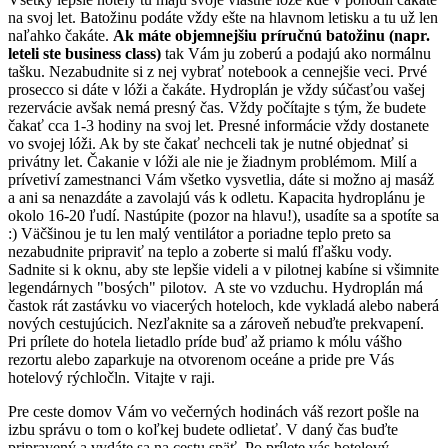
na svoj let. Batožinu podáte vždy ešte na hlavnom letisku a tu už len
naľahko čakáte.
Ak máte objemnejšiu príručnú batožinu (napr.
leteli ste business class)
tak Vám ju zoberú a podajú ako normálnu
tašku. Nezabudnite si z nej vybrať notebook a cennejšie veci. Prvé
prosecco si dáte v lóži a čakáte. Hydroplán je vždy súčasťou vašej
rezervácie avšak nemá presný čas. Vždy počítajte s tým, že budete
čakať cca 1-3 hodiny na svoj let. Presné informácie vždy dostanete
vo svojej lóži. Ak by ste čakať nechceli tak je nutné objednať si
privátny let. Čakanie v lóži ale nie je žiadnym problémom. Milí a
prívetiví zamestnanci Vám všetko vysvetlia, dáte si možno aj masáž
a ani sa nenazdáte a zavolajú vás k odletu. Kapacita hydroplánu je
okolo 16-20 ľudí. Nastúpite (pozor na hlavu!), usadíte sa a spotíte sa
:) Väčšinou je tu len malý ventilátor a poriadne teplo preto sa
nezabudnite pripraviť na teplo a zoberte si malú fľašku vody.
Sadnite si k oknu, aby ste lepšie videli a v pilotnej kabíne si všimnite
legendárnych "bosých" pilotov. A ste vo vzduchu. Hydroplán má
častok rát zastávku vo viacerých hoteloch, kde vykladá alebo naberá
nových cestujúcich. Nezľaknite sa a zároveň nebuďte prekvapení.
Pri prílete do hotela lietadlo príde buď až priamo k mólu vášho
rezortu alebo zaparkuje na otvorenom oceáne a pride pre Vás
hotelový rýchločln. Vitajte v raji.
Pre ceste domov Vám vo večerných hodinách váš rezort pošle na
izbu správu o tom o koľkej budete odlietať. V daný čas buďte
pripravený a vydáte sa na cestu späť. Po prílete vás hotelový