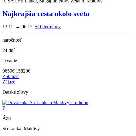
(USA), Srí Lanka, Singapur, Nový Zéland, Maldivy
Najkrajšia cesta okolo sveta
13.11. → 06.12.
+10
termínov
náročnosť
24 dní
Trvanie
9650
€
15820€
Zobraziť
Zájazd
Detské zľavy
F
Ázia
Srí Lanka, Maldivy