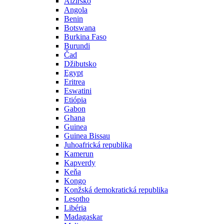
Alžírsko
Angola
Benin
Botswana
Burkina Faso
Burundi
Čad
Džibutsko
Egypt
Eritrea
Eswatini
Etiópia
Gabon
Ghana
Guinea
Guinea Bissau
Juhoafrická republika
Kamerun
Kapverdy
Keňa
Kongo
Konžská demokratická republika
Lesotho
Libéria
Madagaskar