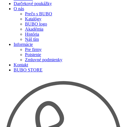
Darčekové poukážky
O nás
Prečo s BUBO
Katalógy
BUBO logo
Akadémia
História
Náš tím
Informácie
Pre firmy
Poistenie
Zmluvné podmienky
Kontakt
BUBO STORE