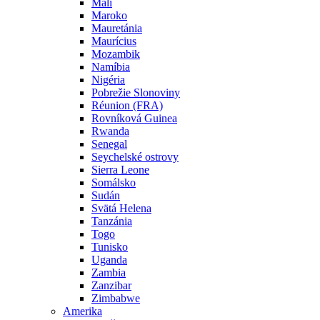
Mali
Maroko
Mauretánia
Maurícius
Mozambik
Namíbia
Nigéria
Pobrežie Slonoviny
Réunion (FRA)
Rovníková Guinea
Rwanda
Senegal
Seychelské ostrovy
Sierra Leone
Somálsko
Sudán
Svätá Helena
Tanzánia
Togo
Tunisko
Uganda
Zambia
Zanzibar
Zimbabwe
Amerika