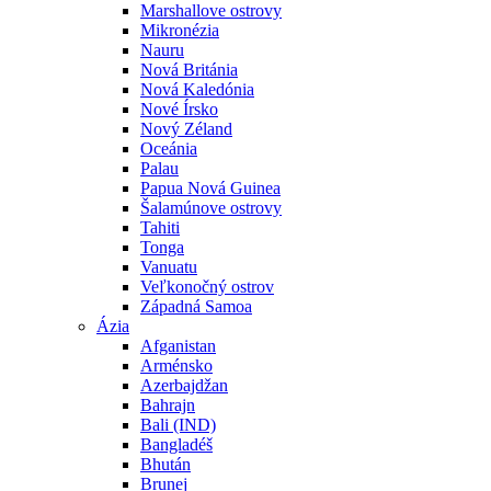
Marshallove ostrovy
Mikronézia
Nauru
Nová Británia
Nová Kaledónia
Nové Írsko
Nový Zéland
Oceánia
Palau
Papua Nová Guinea
Šalamúnove ostrovy
Tahiti
Tonga
Vanuatu
Veľkonočný ostrov
Západná Samoa
Ázia
Afganistan
Arménsko
Azerbajdžan
Bahrajn
Bali (IND)
Bangladéš
Bhután
Brunej