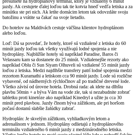
presuniete na hydroplánový termínál, ktorý je vzdialený 6 minút
jazdy. Ak cestujete ďalej loďou tak tie kotvia hneď vedľa letiska a za
minútku ste pri nich. Ak letíte domácim letom tak odovzdáte svoju
batožinu a vrátite sa čakať na svoje lietadlo.
Do hotelov na Maldivách cestuje väčšina klientov hydroplánom
alebo loďou.
Loď: Dá sa povedať, že hotely, ktoré sú vzdialené z letiska do 60
minút jazdy loďou tak všetky využívajú lodné spojenia a nie
hydroplány. Najbližšie hotely sú napríklad Paradise, Baros či
Velassaru kam sa dostanete do 25 minút. Vzdialenejšie rezorty ako
napríklad Oblu či Sun Siyam Olhuveli sú vzdialené 55 minút jazdy
loďou z letiska. Medzi najdlhšie transfery patrí lodné spojenia medzi
rezortom Kuramathi a letiskom cca 90 minút jazdy. Lode sú rozlične
vybavené, od nádherných rýchločlnov až po tradičné drevené lode.
Všetko závisí od úrovne hotela. Drobná rada: ak idete na dlhšiu
plavbu 50min + a býva Vám na vode zle, tak si nezabudnite zobrať
tabletku proti kinetóze ako napríklad Kinedryl a užite ju cca 30
minút pred plavbou. Jazdy člnom býva zážitkom, ale pri horšom
počasí dostanú slabšie žalúdky zabrať.
Hydroplán: Je skvelým zážitkom, vyhliadkovým letom a
adrenalínom v jednom. Hydroplány odlietajú z hydroplánového
terminálu vzdialeného 6 minút jazdy z medzinárodného letiska.
Všetky lepšie hotely tu majú svoje vlastné lóže kde v pohodlí čakáte