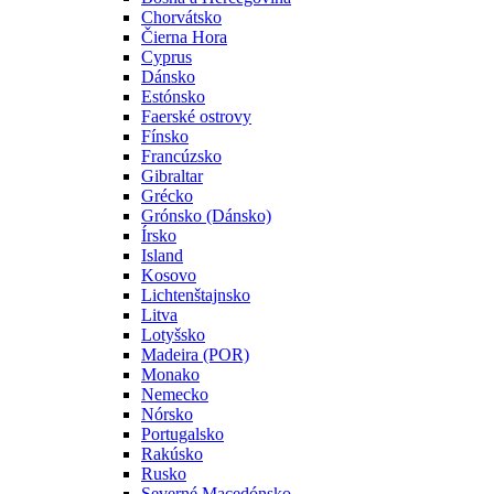
Chorvátsko
Čierna Hora
Cyprus
Dánsko
Estónsko
Faerské ostrovy
Fínsko
Francúzsko
Gibraltar
Grécko
Grónsko (Dánsko)
Írsko
Island
Kosovo
Lichtenštajnsko
Litva
Lotyšsko
Madeira (POR)
Monako
Nemecko
Nórsko
Portugalsko
Rakúsko
Rusko
Severné Macedónsko