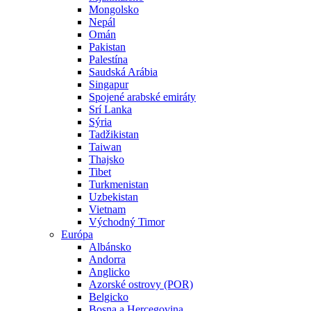
Mongolsko
Nepál
Omán
Pakistan
Palestína
Saudská Arábia
Singapur
Spojené arabské emiráty
Srí Lanka
Sýria
Tadžikistan
Taiwan
Thajsko
Tibet
Turkmenistan
Uzbekistan
Vietnam
Východný Timor
Európa
Albánsko
Andorra
Anglicko
Azorské ostrovy (POR)
Belgicko
Bosna a Hercegovina