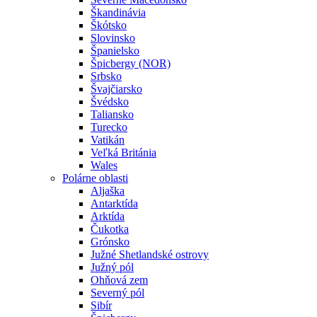
Škandinávia
Škótsko
Slovinsko
Španielsko
Špicbergy (NOR)
Srbsko
Švajčiarsko
Švédsko
Taliansko
Turecko
Vatikán
Veľká Británia
Wales
Polárne oblasti
Aljaška
Antarktída
Arktída
Čukotka
Grónsko
Južné Shetlandské ostrovy
Južný pól
Ohňová zem
Severný pól
Sibír