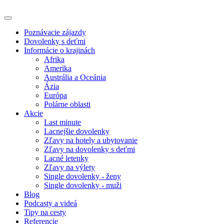
Poznávacie zájazdy
Dovolenky s deťmi
Informácie o krajinách
Afrika
Amerika
Austrália a Oceánia
Ázia
Európa
Polárne oblasti
Akcie
Last minute
Lacnejšie dovolenky
Zľavy na hotely a ubytovanie
Zľavy na dovolenky s deťmi
Lacné letenky
Zľavy na výlety
Single dovolenky - ženy
Single dovolenky - muži
Blog
Podcasty a videá
Tipy na cesty
Referencie