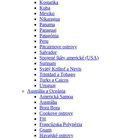
Kostarika
Kuba
Mexiko
Nikaragua
Panama
Paraguaj
Patagónia
Peru
Pitcairnove ostrovy
Salvador
Spojené štáty americké (USA)
Surinam
Svätý Krištof a Nevis
Trinidad a Tobago
Turks a Caicos
Uruguaj
Austrália a Oceánia
Americká Samoa
Austrália
Bora Bora
Cookove ostrovy
Fiji
Francúzska Polynézia
Guam
Havajské ostrovy