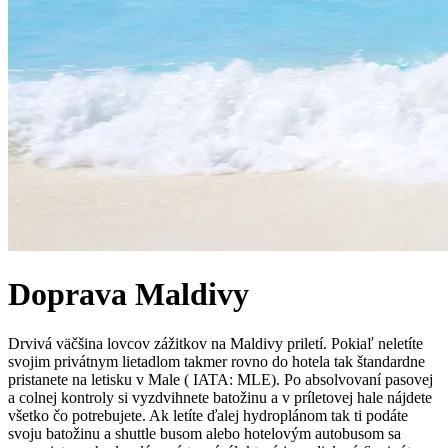
Doprava
Maldivy
Drvivá väčšina lovcov zážitkov na Maldivy priletí. Pokiaľ neletíte
svojim privátnym lietadlom takmer rovno do hotela tak štandardne
pristanete na letisku v Male ( IATA: MLE). Po absolvovaní pasovej
a colnej kontroly si vyzdvihnete batožinu a v príletovej hale nájdete
všetko čo potrebujete. Ak letíte ďalej hydroplánom tak ti podáte
svoju batožinu a shuttle busom alebo hotelovým autobusom sa