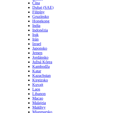
Čína
Dubaj (SAE)
Filipíny
Gruzínsko
Hongkong
India
Indonézia
Irak
Irán
Izrael
Japonsko
Jemen
Jordánsko
Južná Kórea
Kambodža
Katar
Kazachstan
Kirgizsko
Kuvajt
Laos
Libanon
Macao
Malajzia
Maldivy
Mjanmarsko