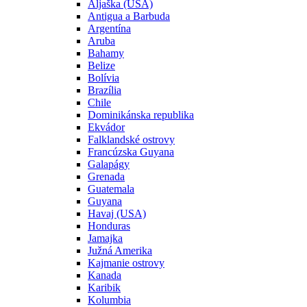
Aljaška (USA)
Antigua a Barbuda
Argentína
Aruba
Bahamy
Belize
Bolívia
Brazília
Chile
Dominikánska republika
Ekvádor
Falklandské ostrovy
Francúzska Guyana
Galapágy
Grenada
Guatemala
Guyana
Havaj (USA)
Honduras
Jamajka
Južná Amerika
Kajmanie ostrovy
Kanada
Karibik
Kolumbia