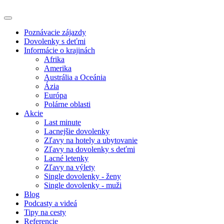
Poznávacie zájazdy
Dovolenky s deťmi
Informácie o krajinách
Afrika
Amerika
Austrália a Oceánia
Ázia
Európa
Polárne oblasti
Akcie
Last minute
Lacnejšie dovolenky
Zľavy na hotely a ubytovanie
Zľavy na dovolenky s deťmi
Lacné letenky
Zľavy na výlety
Single dovolenky - ženy
Single dovolenky - muži
Blog
Podcasty a videá
Tipy na cesty
Referencie