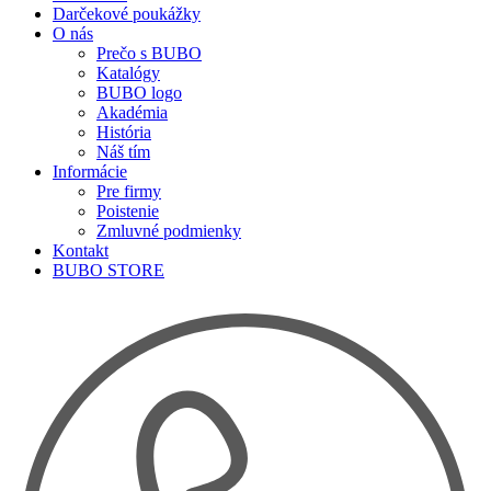
Darčekové poukážky
O nás
Prečo s BUBO
Katalógy
BUBO logo
Akadémia
História
Náš tím
Informácie
Pre firmy
Poistenie
Zmluvné podmienky
Kontakt
BUBO STORE