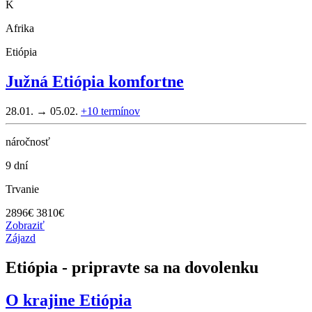
K
Afrika
Etiópia
Južná Etiópia komfortne
28.01. → 05.02.
+10
termínov
náročnosť
9 dní
Trvanie
2896
€
3810€
Zobraziť
Zájazd
Etiópia - pripravte sa na dovolenku
O krajine
Etiópia