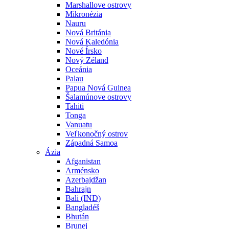
Marshallove ostrovy
Mikronézia
Nauru
Nová Británia
Nová Kaledónia
Nové Írsko
Nový Zéland
Oceánia
Palau
Papua Nová Guinea
Šalamúnove ostrovy
Tahiti
Tonga
Vanuatu
Veľkonočný ostrov
Západná Samoa
Ázia
Afganistan
Arménsko
Azerbajdžan
Bahrajn
Bali (IND)
Bangladéš
Bhután
Brunej