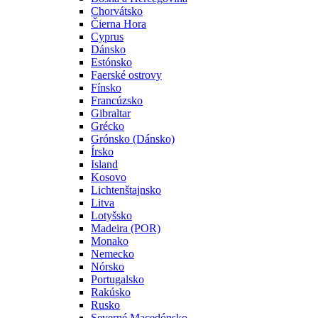
Chorvátsko
Čierna Hora
Cyprus
Dánsko
Estónsko
Faerské ostrovy
Fínsko
Francúzsko
Gibraltar
Grécko
Grónsko (Dánsko)
Írsko
Island
Kosovo
Lichtenštajnsko
Litva
Lotyšsko
Madeira (POR)
Monako
Nemecko
Nórsko
Portugalsko
Rakúsko
Rusko
Severné Macedónsko