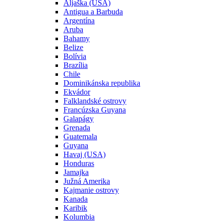
Aljaška (USA)
Antigua a Barbuda
Argentína
Aruba
Bahamy
Belize
Bolívia
Brazília
Chile
Dominikánska republika
Ekvádor
Falklandské ostrovy
Francúzska Guyana
Galapágy
Grenada
Guatemala
Guyana
Havaj (USA)
Honduras
Jamajka
Južná Amerika
Kajmanie ostrovy
Kanada
Karibik
Kolumbia