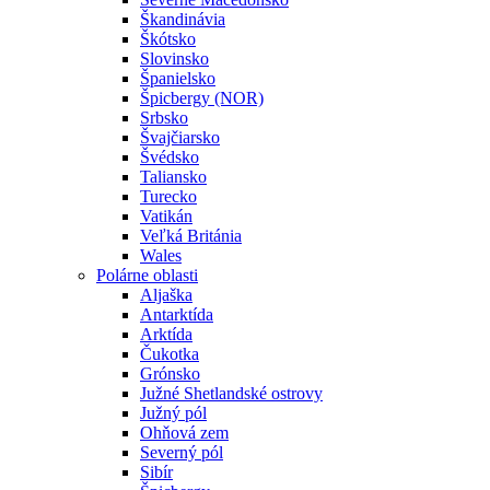
Škandinávia
Škótsko
Slovinsko
Španielsko
Špicbergy (NOR)
Srbsko
Švajčiarsko
Švédsko
Taliansko
Turecko
Vatikán
Veľká Británia
Wales
Polárne oblasti
Aljaška
Antarktída
Arktída
Čukotka
Grónsko
Južné Shetlandské ostrovy
Južný pól
Ohňová zem
Severný pól
Sibír