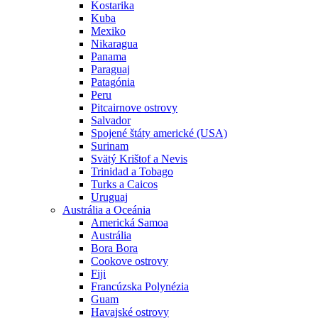
Kostarika
Kuba
Mexiko
Nikaragua
Panama
Paraguaj
Patagónia
Peru
Pitcairnove ostrovy
Salvador
Spojené štáty americké (USA)
Surinam
Svätý Krištof a Nevis
Trinidad a Tobago
Turks a Caicos
Uruguaj
Austrália a Oceánia
Americká Samoa
Austrália
Bora Bora
Cookove ostrovy
Fiji
Francúzska Polynézia
Guam
Havajské ostrovy