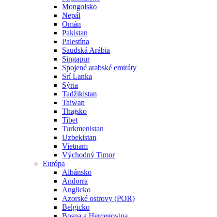
Mongolsko
Nepál
Omán
Pakistan
Palestína
Saudská Arábia
Singapur
Spojené arabské emiráty
Srí Lanka
Sýria
Tadžikistan
Taiwan
Thajsko
Tibet
Turkmenistan
Uzbekistan
Vietnam
Východný Timor
Európa
Albánsko
Andorra
Anglicko
Azorské ostrovy (POR)
Belgicko
Bosna a Hercegovina