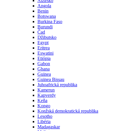
Alžírsko
Angola
Benin
Botswana
Burkina Faso
Burundi
Čad
Džibutsko
Egypt
Eritrea
Eswatini
Etiópia
Gabon
Ghana
Guinea
Guinea Bissau
Juhoafrická republika
Kamerun
Kapverdy
Keňa
Kongo
Konžská demokratická republika
Lesotho
Libéria
Madagaskar