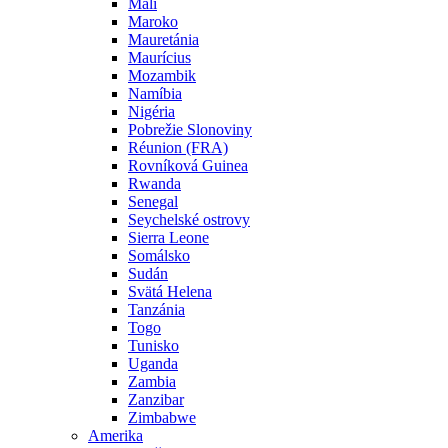
Mali
Maroko
Mauretánia
Maurícius
Mozambik
Namíbia
Nigéria
Pobrežie Slonoviny
Réunion (FRA)
Rovníková Guinea
Rwanda
Senegal
Seychelské ostrovy
Sierra Leone
Somálsko
Sudán
Svätá Helena
Tanzánia
Togo
Tunisko
Uganda
Zambia
Zanzibar
Zimbabwe
Amerika