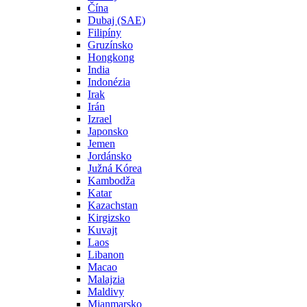
Čína
Dubaj (SAE)
Filipíny
Gruzínsko
Hongkong
India
Indonézia
Irak
Irán
Izrael
Japonsko
Jemen
Jordánsko
Južná Kórea
Kambodža
Katar
Kazachstan
Kirgizsko
Kuvajt
Laos
Libanon
Macao
Malajzia
Maldivy
Mjanmarsko