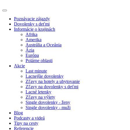
Poznávacie zájazdy
Dovolenky s deťmi
Informácie o krajinách
Afrika
Amerika
Austrália a Oceánia
Ázia
Európa
Polárne oblasti
Akcie
Last minute
Lacnejšie dovolenky
Zľavy na hotely a ubytovanie
Zľavy na dovolenky s deťmi
Lacné letenky
Zľavy na výlety
Single dovolenky - ženy
Single dovolenky - muži
Blog
Podcasty a videá
Tipy na cesty
Referencie