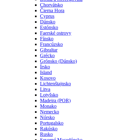
Chorvátsko
Čierna Hora
Cyprus
Dánsko
Estónsko
Faerské ostrovy
Fínsko
Francúzsko
Gibraltar
Grécko
Grónsko (Dánsko)
Írsko
Island
Kosovo
Lichtenštajnsko
Litva
Lotyšsko
Madeira (POR)
Monako
Nemecko
Nórsko
Portugalsko
Rakúsko
Rusko
Severné Macedónsko