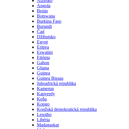
Alžírsko
Angola
Benin
Botswana
Burkina Faso
Burundi
Čad
Džibutsko
Egypt
Eritrea
Eswatini
Etiópia
Gabon
Ghana
Guinea
Guinea Bissau
Juhoafrická republika
Kamerun
Kapverdy
Keňa
Kongo
Konžská demokratická republika
Lesotho
Libéria
Madagaskar