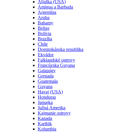
Aljaška (USA)
Antigua a Barbuda
Argentína
Aruba
Bahamy
Belize
Bolívia
Brazília
Chile
Dominikánska republika
Ekvádor
Falklandské ostrovy
Francúzska Guyana
Galapágy
Grenada
Guatemala
Guyana
Havaj (USA)
Honduras
Jamajka
Južná Amerika
Kajmanie ostrovy
Kanada
Karibik
Kolumbia