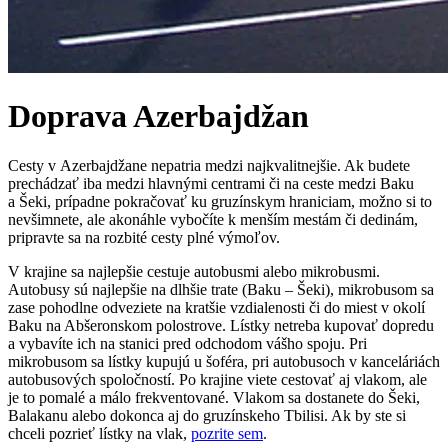
Doprava
Azerbajdžan
Cesty v Azerbajdžane nepatria medzi najkvalitnejšie. Ak budete
prechádzať iba medzi hlavnými centrami či na ceste medzi Baku
a Šeki, prípadne pokračovať ku gruzínskym hraniciam, možno si to
nevšimnete, ale akonáhle vybočíte k menším mestám či dedinám,
pripravte sa na rozbité cesty plné výmoľov.
V krajine sa najlepšie cestuje autobusmi alebo mikrobusmi.
Autobusy sú najlepšie na dlhšie trate (Baku – Šeki), mikrobusom sa
zase pohodlne odveziete na kratšie vzdialenosti či do miest v okolí
Baku na Abšeronskom polostrove. Lístky netreba kupovať dopredu
a vybavíte ich na stanici pred odchodom vášho spoju. Pri
mikrobusom sa lístky kupujú u šoféra, pri autobusoch v kanceláriách
autobusových spoločností. Po krajine viete cestovať aj vlakom, ale
je to pomalé a málo frekventované. Vlakom sa dostanete do Šeki,
Balakanu alebo dokonca aj do gruzínskeho Tbilisi. Ak by ste si
chceli pozrieť lístky na vlak,
pozrite sem
.