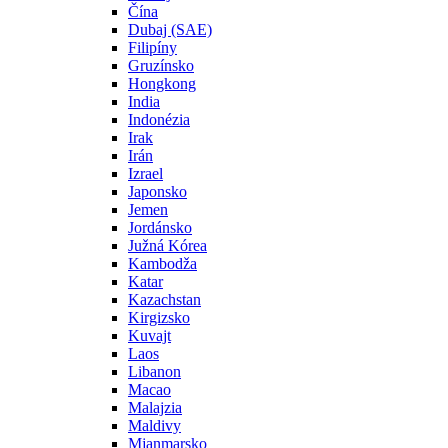
Čína
Dubaj (SAE)
Filipíny
Gruzínsko
Hongkong
India
Indonézia
Irak
Irán
Izrael
Japonsko
Jemen
Jordánsko
Južná Kórea
Kambodža
Katar
Kazachstan
Kirgizsko
Kuvajt
Laos
Libanon
Macao
Malajzia
Maldivy
Mjanmarsko