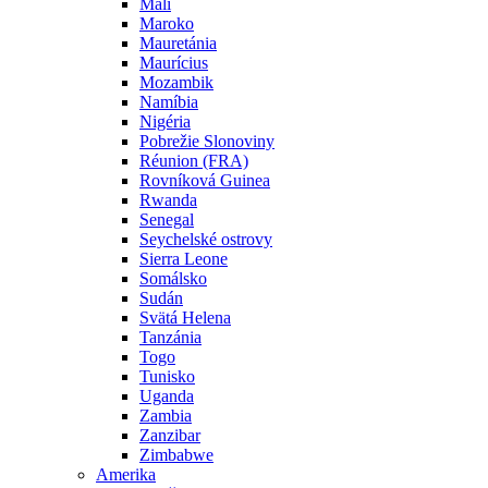
Mali
Maroko
Mauretánia
Maurícius
Mozambik
Namíbia
Nigéria
Pobrežie Slonoviny
Réunion (FRA)
Rovníková Guinea
Rwanda
Senegal
Seychelské ostrovy
Sierra Leone
Somálsko
Sudán
Svätá Helena
Tanzánia
Togo
Tunisko
Uganda
Zambia
Zanzibar
Zimbabwe
Amerika