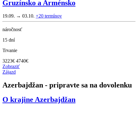
Gruzínsko a Arménsko
19.09. → 03.10.
+20
termínov
náročnosť
15 dní
Trvanie
3223
€
4740€
Zobraziť
Zájazd
Azerbajdžan - pripravte sa na dovolenku
O krajine
Azerbajdžan