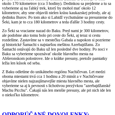
okolo 170 kilometrov (cca 3 hodiny). Dedinkou sa prejdeme a tu sa
vyberieme aj na ľahký trek, ktorý by mohol mať okolo 12
kilometrov, aby sme objavili nielen krásu kaukazskej prírody, ale aj
dedinku Burov. Po tom ako si Lahidž vychutnáme sa presunieme do
Šeki, kam je to cca 180 kilometrov a teda ďalšie 3 hodiny cesty.
Zo Šeki sa vraciame nazad do Baku. Pred nami je 300 kilometrov,
ale podobne ako tomu bolo pri ceste do Šeki, aj teraz si cestu
rozdelíme. Zastavíme sa v mestečku Gabala a napokon si pozrieme
aj historické Šamachi s najstaršou mešitou Azerbajdžanu. Zo
Šamachi ostávajú do Baku už len posledné dve hodiny. Po noci v
Baku sa vyberieme spoznávať okolie hlavného mesta na
Abšeronskom polostrove. Ide o krátke presuny, pretože pamiatky
ležia len kúsok od seba.
Z Baku odletíme do unikátneho regiónu Nachičevan. Let medzi
oboma miestami trvá cca 1 hodinu a 20 minút a v Nachičevane
objavíme nielen najzaujímavejšie miesta hlavného mesta, ale
vyberieme sa aj k pevnosti s lichotivou prezývkou "azerbajdžanské
Machu Picchu". Čakajú nás len menšie presuny, ale pri nich ide len
o niekoľko kilometrov.
ODPORÚČANÉ DOVOLENKY: