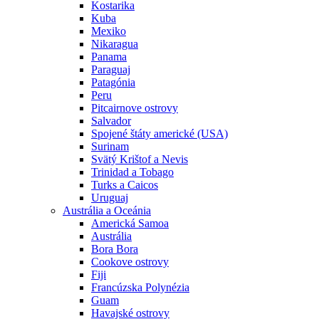
Kostarika
Kuba
Mexiko
Nikaragua
Panama
Paraguaj
Patagónia
Peru
Pitcairnove ostrovy
Salvador
Spojené štáty americké (USA)
Surinam
Svätý Krištof a Nevis
Trinidad a Tobago
Turks a Caicos
Uruguaj
Austrália a Oceánia
Americká Samoa
Austrália
Bora Bora
Cookove ostrovy
Fiji
Francúzska Polynézia
Guam
Havajské ostrovy