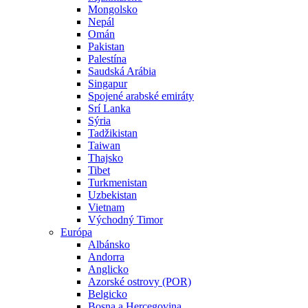
Mongolsko
Nepál
Omán
Pakistan
Palestína
Saudská Arábia
Singapur
Spojené arabské emiráty
Srí Lanka
Sýria
Tadžikistan
Taiwan
Thajsko
Tibet
Turkmenistan
Uzbekistan
Vietnam
Východný Timor
Európa
Albánsko
Andorra
Anglicko
Azorské ostrovy (POR)
Belgicko
Bosna a Hercegovina