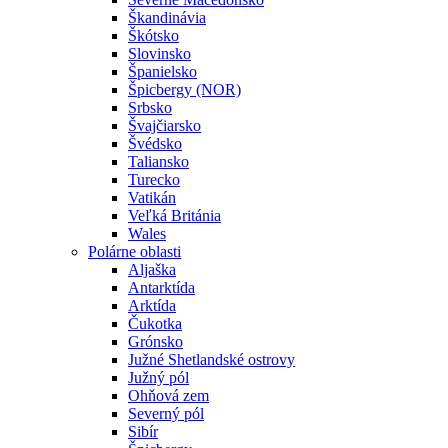
Škandinávia
Škótsko
Slovinsko
Španielsko
Špicbergy (NOR)
Srbsko
Švajčiarsko
Švédsko
Taliansko
Turecko
Vatikán
Veľká Británia
Wales
Polárne oblasti
Aljaška
Antarktída
Arktída
Čukotka
Grónsko
Južné Shetlandské ostrovy
Južný pól
Ohňová zem
Severný pól
Sibír