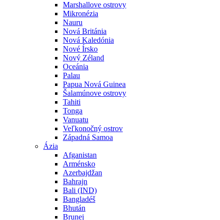
Marshallove ostrovy
Mikronézia
Nauru
Nová Británia
Nová Kaledónia
Nové Írsko
Nový Zéland
Oceánia
Palau
Papua Nová Guinea
Šalamúnove ostrovy
Tahiti
Tonga
Vanuatu
Veľkonočný ostrov
Západná Samoa
Ázia
Afganistan
Arménsko
Azerbajdžan
Bahrajn
Bali (IND)
Bangladéš
Bhután
Brunej