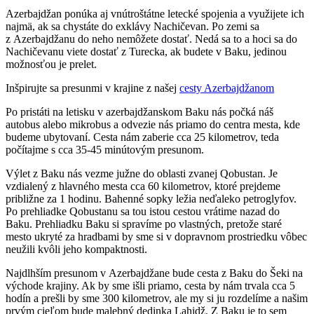
Azerbajdžan ponúka aj vnútroštátne letecké spojenia a využijete ich
najmä, ak sa chystáte do exklávy Nachičevan. Po zemi sa
z Azerbajdžanu do neho nemôžete dostať. Nedá sa to a hoci sa do
Nachičevanu viete dostať z Turecka, ak budete v Baku, jedinou
možnosťou je prelet.
Inšpirujte sa presunmi v krajine z našej
cesty Azerbajdžanom
Po pristáti na letisku v azerbajdžanskom Baku nás počká náš
autobus alebo mikrobus a odvezie nás priamo do centra mesta, kde
budeme ubytovaní. Cesta nám zaberie cca 25 kilometrov, teda
počítajme s cca 35-45 minútovým presunom.
Výlet z Baku nás vezme južne do oblasti zvanej Qobustan. Je
vzdialený z hlavného mesta cca 60 kilometrov, ktoré prejdeme
približne za 1 hodinu. Bahenné sopky ležia neďaleko petroglyfov.
Po prehliadke Qobustanu sa tou istou cestou vrátime nazad do
Baku. Prehliadku Baku si spravíme po vlastných, pretože staré
mesto ukryté za hradbami by sme si v dopravnom prostriedku vôbec
neužili kvôli jeho kompaktnosti.
Najdlhším presunom v Azerbajdžane bude cesta z Baku do Šeki na
východe krajiny. Ak by sme išli priamo, cesta by nám trvala cca 5
hodín a prešli by sme 300 kilometrov, ale my si ju rozdelíme a našim
prvým cieľom bude malebný dedinka Lahidž. Z Baku je to sem