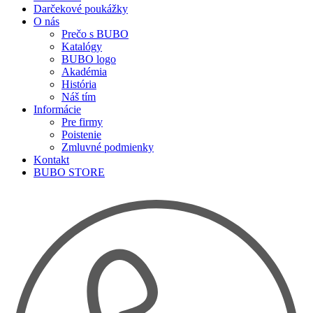
Darčekové poukážky
O nás
Prečo s BUBO
Katalógy
BUBO logo
Akadémia
História
Náš tím
Informácie
Pre firmy
Poistenie
Zmluvné podmienky
Kontakt
BUBO STORE