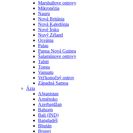
Marshallove ostrovy
Mikronézia
Nauru
Nová Británia
Nová Kaledónia
Nové Írsko
Nový Zéland
Oceánia
Palau
Papua Nová Guinea
Šalamúnove ostrovy
Tahiti
Tonga
Vanuatu
Veľkonočný ostrov
Západná Samoa
Ázia
Afganistan
Arménsko
Azerbajdžan
Bahrajn
Bali (IND)
Bangladéš
Bhután
Brunej