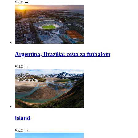
viac
→
Argentína, Brazília: cesta za futbalom
viac
→
Island
viac
→