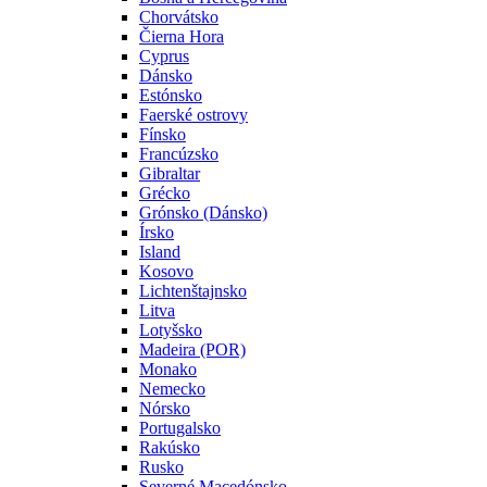
Chorvátsko
Čierna Hora
Cyprus
Dánsko
Estónsko
Faerské ostrovy
Fínsko
Francúzsko
Gibraltar
Grécko
Grónsko (Dánsko)
Írsko
Island
Kosovo
Lichtenštajnsko
Litva
Lotyšsko
Madeira (POR)
Monako
Nemecko
Nórsko
Portugalsko
Rakúsko
Rusko
Severné Macedónsko