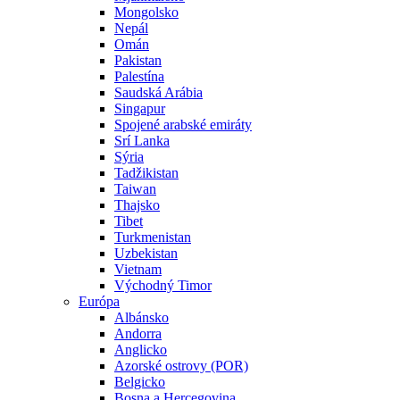
Mongolsko
Nepál
Omán
Pakistan
Palestína
Saudská Arábia
Singapur
Spojené arabské emiráty
Srí Lanka
Sýria
Tadžikistan
Taiwan
Thajsko
Tibet
Turkmenistan
Uzbekistan
Vietnam
Východný Timor
Európa
Albánsko
Andorra
Anglicko
Azorské ostrovy (POR)
Belgicko
Bosna a Hercegovina