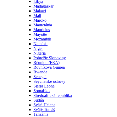
Líbya
Madagaskar
Malawi
Mali
Maroko
Mauretánia
Maurícius
Mayotte
Mozambik
Namíbia
Niger
Nigéria
Pobrežie Slonoviny
Réunion (FRA)
Rovníková Guinea
Rwanda
Senegal
Seychelské ostrovy
Sierra Leone
Somálsko
Stredoafrická republika
Sudán
Svätá Helena
Svätý Tomáš
Tanzánia