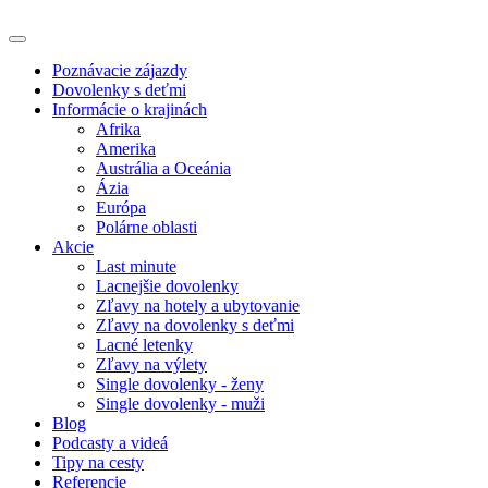
Poznávacie zájazdy
Dovolenky s deťmi
Informácie o krajinách
Afrika
Amerika
Austrália a Oceánia
Ázia
Európa
Polárne oblasti
Akcie
Last minute
Lacnejšie dovolenky
Zľavy na hotely a ubytovanie
Zľavy na dovolenky s deťmi
Lacné letenky
Zľavy na výlety
Single dovolenky - ženy
Single dovolenky - muži
Blog
Podcasty a videá
Tipy na cesty
Referencie