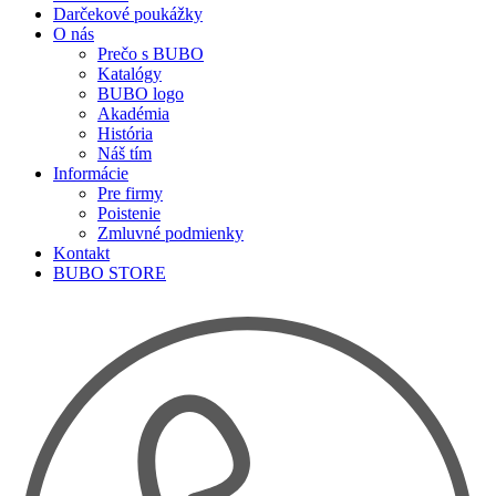
Darčekové poukážky
O nás
Prečo s BUBO
Katalógy
BUBO logo
Akadémia
História
Náš tím
Informácie
Pre firmy
Poistenie
Zmluvné podmienky
Kontakt
BUBO STORE