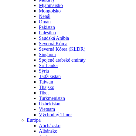
Mjanmarsko
Mongolsko
Nepál
Omán
Pakistan
Palestína
Saudská Arábia
Severná Kórea
Severná Kórea (KĽDR)
Singapur
Spojené arabské emiráty
Srí Lanka
Sýria
Tadžikistan
Taiwan
Thajsko
Tibet
Turkmenistan
Uzbekistan
Vietnam
Východný Timor
Európa
Abcházsko
Albánsko