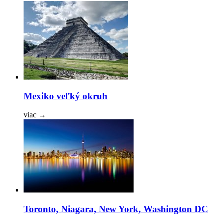
Mexiko veľký okruh
viac
→
Toronto, Niagara, New York, Washington DC