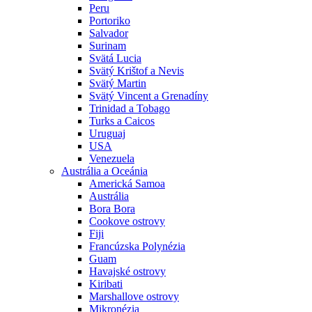
Peru
Portoriko
Salvador
Surinam
Svätá Lucia
Svätý Krištof a Nevis
Svätý Martin
Svätý Vincent a Grenadíny
Trinidad a Tobago
Turks a Caicos
Uruguaj
USA
Venezuela
Austrália a Oceánia
Americká Samoa
Austrália
Bora Bora
Cookove ostrovy
Fiji
Francúzska Polynézia
Guam
Havajské ostrovy
Kiribati
Marshallove ostrovy
Mikronézia