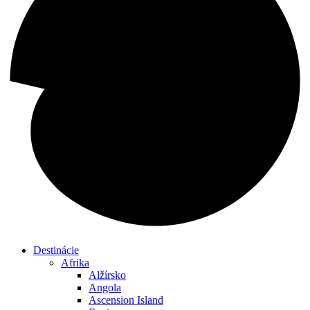
Destinácie
Afrika
Alžírsko
Angola
Ascension Island