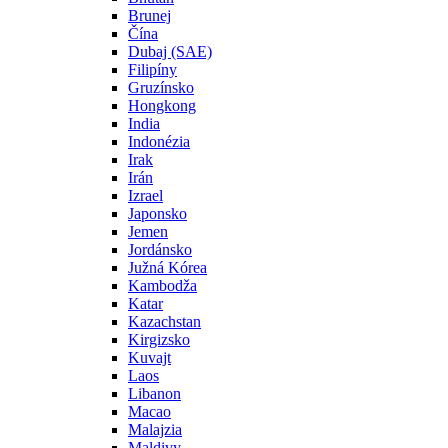
Brunej
Čína
Dubaj (SAE)
Filipíny
Gruzínsko
Hongkong
India
Indonézia
Irak
Irán
Izrael
Japonsko
Jemen
Jordánsko
Južná Kórea
Kambodža
Katar
Kazachstan
Kirgizsko
Kuvajt
Laos
Libanon
Macao
Malajzia
Maldivy