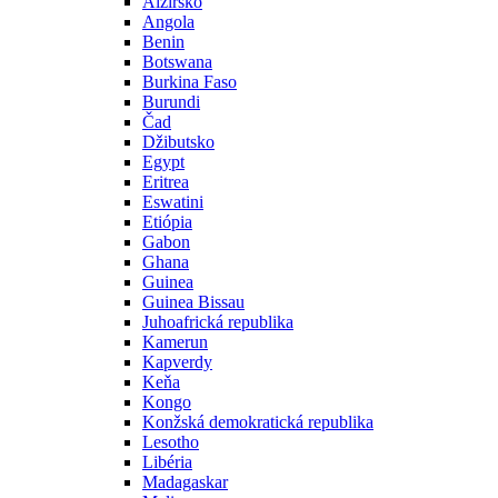
Alžírsko
Angola
Benin
Botswana
Burkina Faso
Burundi
Čad
Džibutsko
Egypt
Eritrea
Eswatini
Etiópia
Gabon
Ghana
Guinea
Guinea Bissau
Juhoafrická republika
Kamerun
Kapverdy
Keňa
Kongo
Konžská demokratická republika
Lesotho
Libéria
Madagaskar