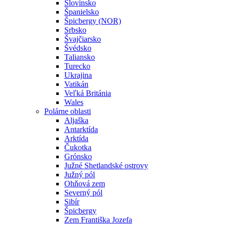
Slovinsko
Španielsko
Špicbergy (NOR)
Srbsko
Švajčiarsko
Švédsko
Taliansko
Turecko
Ukrajina
Vatikán
Veľká Británia
Wales
Polárne oblasti
Aljaška
Antarktída
Arktída
Čukotka
Grónsko
Južné Shetlandské ostrovy
Južný pól
Ohňová zem
Severný pól
Sibír
Špicbergy
Zem Františka Jozefa