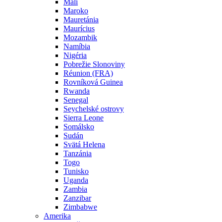
Mali
Maroko
Mauretánia
Maurícius
Mozambik
Namíbia
Nigéria
Pobrežie Slonoviny
Réunion (FRA)
Rovníková Guinea
Rwanda
Senegal
Seychelské ostrovy
Sierra Leone
Somálsko
Sudán
Svätá Helena
Tanzánia
Togo
Tunisko
Uganda
Zambia
Zanzibar
Zimbabwe
Amerika