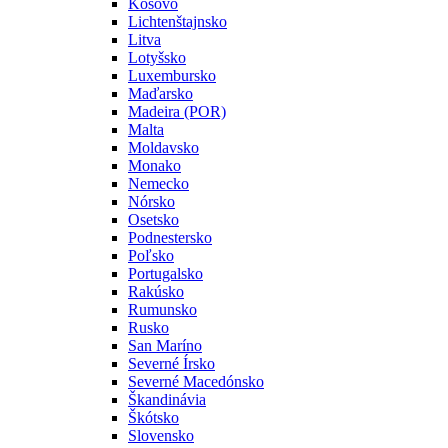
Kosovo
Lichtenštajnsko
Litva
Lotyšsko
Luxembursko
Maďarsko
Madeira (POR)
Malta
Moldavsko
Monako
Nemecko
Nórsko
Osetsko
Podnestersko
Poľsko
Portugalsko
Rakúsko
Rumunsko
Rusko
San Maríno
Severné Írsko
Severné Macedónsko
Škandinávia
Škótsko
Slovensko