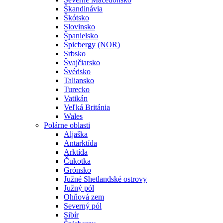
Škandinávia
Škótsko
Slovinsko
Španielsko
Špicbergy (NOR)
Srbsko
Švajčiarsko
Švédsko
Taliansko
Turecko
Vatikán
Veľká Británia
Wales
Polárne oblasti
Aljaška
Antarktída
Arktída
Čukotka
Grónsko
Južné Shetlandské ostrovy
Južný pól
Ohňová zem
Severný pól
Sibír