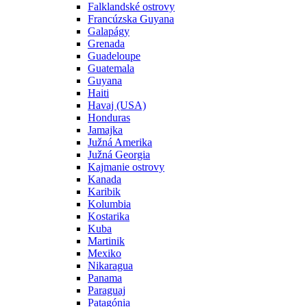
Falklandské ostrovy
Francúzska Guyana
Galapágy
Grenada
Guadeloupe
Guatemala
Guyana
Haiti
Havaj (USA)
Honduras
Jamajka
Južná Amerika
Južná Georgia
Kajmanie ostrovy
Kanada
Karibik
Kolumbia
Kostarika
Kuba
Martinik
Mexiko
Nikaragua
Panama
Paraguaj
Patagónia