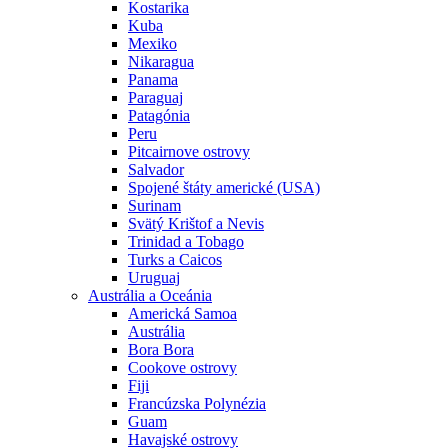
Kostarika
Kuba
Mexiko
Nikaragua
Panama
Paraguaj
Patagónia
Peru
Pitcairnove ostrovy
Salvador
Spojené štáty americké (USA)
Surinam
Svätý Krištof a Nevis
Trinidad a Tobago
Turks a Caicos
Uruguaj
Austrália a Oceánia
Americká Samoa
Austrália
Bora Bora
Cookove ostrovy
Fiji
Francúzska Polynézia
Guam
Havajské ostrovy