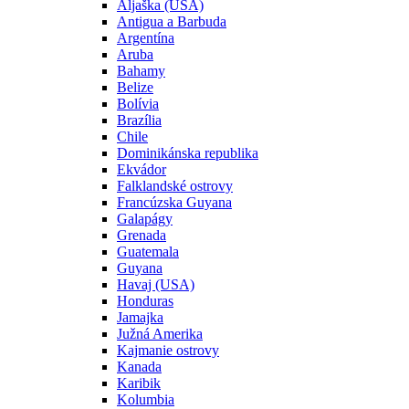
Aljaška (USA)
Antigua a Barbuda
Argentína
Aruba
Bahamy
Belize
Bolívia
Brazília
Chile
Dominikánska republika
Ekvádor
Falklandské ostrovy
Francúzska Guyana
Galapágy
Grenada
Guatemala
Guyana
Havaj (USA)
Honduras
Jamajka
Južná Amerika
Kajmanie ostrovy
Kanada
Karibik
Kolumbia