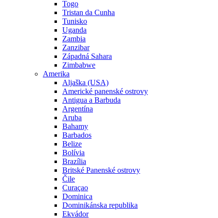
Togo
Tristan da Cunha
Tunisko
Uganda
Zambia
Zanzibar
Západná Sahara
Zimbabwe
Amerika
Aljaška (USA)
Americké panenské ostrovy
Antigua a Barbuda
Argentína
Aruba
Bahamy
Barbados
Belize
Bolívia
Brazília
Britské Panenské ostrovy
Čile
Curaçao
Dominica
Dominikánska republika
Ekvádor