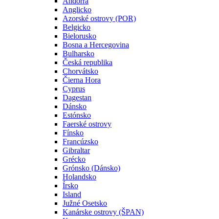
Andorra
Anglicko
Azorské ostrovy (POR)
Belgicko
Bielorusko
Bosna a Hercegovina
Bulharsko
Česká republika
Chorvátsko
Čierna Hora
Cyprus
Dagestan
Dánsko
Estónsko
Faerské ostrovy
Fínsko
Francúzsko
Gibraltar
Grécko
Grónsko (Dánsko)
Holandsko
Írsko
Island
Južné Osetsko
Kanárske ostrovy (ŠPAN)