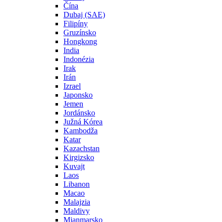
Čína
Dubaj (SAE)
Filipíny
Gruzínsko
Hongkong
India
Indonézia
Irak
Irán
Izrael
Japonsko
Jemen
Jordánsko
Južná Kórea
Kambodža
Katar
Kazachstan
Kirgizsko
Kuvajt
Laos
Libanon
Macao
Malajzia
Maldivy
Mjanmarsko