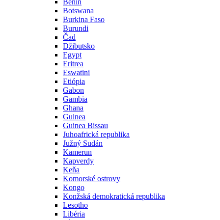
Benin
Botswana
Burkina Faso
Burundi
Čad
Džibutsko
Egypt
Eritrea
Eswatini
Etiópia
Gabon
Gambia
Ghana
Guinea
Guinea Bissau
Juhoafrická republika
Južný Sudán
Kamerun
Kapverdy
Keňa
Komorské ostrovy
Kongo
Konžská demokratická republika
Lesotho
Libéria