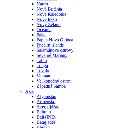
Nauru
Nová Británia
Nová Kaledónia
Nové Írsko
Nový Zéland
Oceánia
Palau
Papua Nová Guinea
Pitcairn islands
Šalamúnove ostrovy
Severné Mariany
Tahiti
Tonga
Tuvalu
Vanuatu
Veľkonočný ostrov
Západná Samoa
Ázia
Afganistan
Arménsko
Azerbajdžan
Bahrajn
Bali (IND)
Bangladéš
Bhután