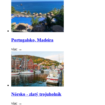
Portugalsko, Madeira
viac
→
Nórsko - zlatý trojuholník
viac
→