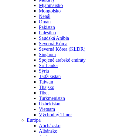
Mjanmarsko
Mongolsko
Nepál
Omán
Pakistan
Palestína
Saudská Arábia
Severná Kórea
Severná Kórea (KĽDR)
Singapur
Spojené arabské emiráty
Srí Lanka
Sýria
Tadžikistan
Taiwan
Thajsko
Tibet
Turkmenistan
Uzbekistan
Vietnam
Východný Timor
Európa
Abcházsko
Albánsko