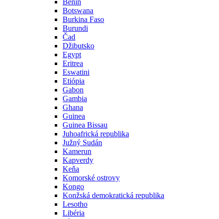
Benin
Botswana
Burkina Faso
Burundi
Čad
Džibutsko
Egypt
Eritrea
Eswatini
Etiópia
Gabon
Gambia
Ghana
Guinea
Guinea Bissau
Juhoafrická republika
Južný Sudán
Kamerun
Kapverdy
Keňa
Komorské ostrovy
Kongo
Konžská demokratická republika
Lesotho
Libéria