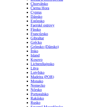
Chorvátsko
Čierna Hora
Cyprus
Dánsko
Estónsko
Faerské ostrovy
Fínsko
Francúzsko
Gibraltar
Grécko
Grónsko (Dánsko)
Írsko
Island
Kosovo
Lichtenštajnsko
Litva
Lotyšsko
Madeira (POR)
Monako
Nemecko
Nórsko
Portugalsko
Rakúsko
Rusko
Severné Macedónsko