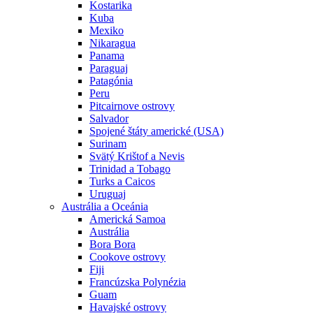
Kostarika
Kuba
Mexiko
Nikaragua
Panama
Paraguaj
Patagónia
Peru
Pitcairnove ostrovy
Salvador
Spojené štáty americké (USA)
Surinam
Svätý Krištof a Nevis
Trinidad a Tobago
Turks a Caicos
Uruguaj
Austrália a Oceánia
Americká Samoa
Austrália
Bora Bora
Cookove ostrovy
Fiji
Francúzska Polynézia
Guam
Havajské ostrovy