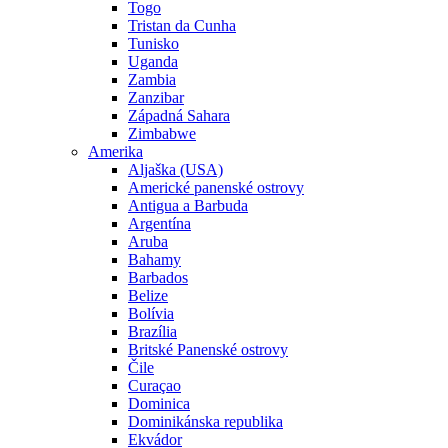
Togo
Tristan da Cunha
Tunisko
Uganda
Zambia
Zanzibar
Západná Sahara
Zimbabwe
Amerika
Aljaška (USA)
Americké panenské ostrovy
Antigua a Barbuda
Argentína
Aruba
Bahamy
Barbados
Belize
Bolívia
Brazília
Britské Panenské ostrovy
Čile
Curaçao
Dominica
Dominikánska republika
Ekvádor