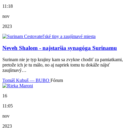
11:18
nov
2023
Neveh Shalom - najstaršia synagóga Surinamu
Surinam nie je typ krajiny kam sa zvykne chodiť za pamiatkami,
pretože ich je tu málo, no aj napriek tomu tu dokáže nájsť
zaujímavý…
Tomáš Kubuš — BUBO
Fórum
16
11:05
nov
2023