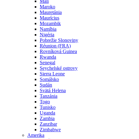
Mali
Maroko
Mauretánia
Maurícius
Mozambik
Namíbia
Nigéria
Pobrežie Slonoviny
Réunion (FRA)
Rovníková Guinea
Rwanda
Senegal
Seychelské ostrovy
Sierra Leone
Somálsko
Sudán
Svätá Helena
Tanzánia
Togo
Tunisko
Uganda
Zambia
Zanzibar
Zimbabwe
Amerika