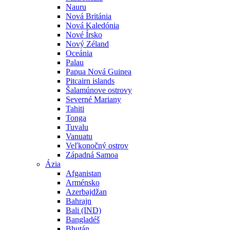
Nauru
Nová Británia
Nová Kaledónia
Nové Írsko
Nový Zéland
Oceánia
Palau
Papua Nová Guinea
Pitcairn islands
Šalamúnove ostrovy
Severné Mariany
Tahiti
Tonga
Tuvalu
Vanuatu
Veľkonočný ostrov
Západná Samoa
Ázia
Afganistan
Arménsko
Azerbajdžan
Bahrajn
Bali (IND)
Bangladéš
Bhután