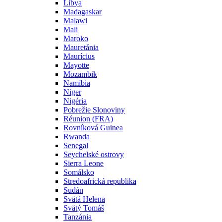
Líbya
Madagaskar
Malawi
Mali
Maroko
Mauretánia
Maurícius
Mayotte
Mozambik
Namíbia
Niger
Nigéria
Pobrežie Slonoviny
Réunion (FRA)
Rovníková Guinea
Rwanda
Senegal
Seychelské ostrovy
Sierra Leone
Somálsko
Stredoafrická republika
Sudán
Svätá Helena
Svätý Tomáš
Tanzánia