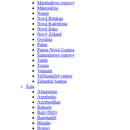
Marshallove ostrovy
Mikronézia
Nauru
Nová Británia
Nová Kaledónia
Nové Írsko
Nový Zéland
Oceánia
Palau
Papua Nová Guinea
Šalamúnove ostrovy
Tahiti
Tonga
Vanuatu
Veľkonočný ostrov
Západná Samoa
Ázia
Afganistan
Arménsko
Azerbajdžan
Bahrajn
Bali (IND)
Bangladéš
Bhután
Brunej