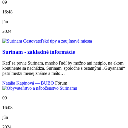
09
16:48
jún
2024
Surinam - základné informácie
Keď sa povie Surinam, mnoho ľudí by možno ani netiplo, na akom
kontinente sa nachádza. Surinam, spoločne s ostatnými „Guyanami“
patrí medzi menej známe a málo…
Natália Kapinová — BUBO
Fórum
09
16:08
jún
2024