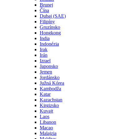
Brunej
Čína
Dubaj (SAE)
Filipíny
Gruzínsko
Hongkong
India
Indonézia
Irak
Irán
Izrael
Japonsko
Jemen
Jordánsko
Južná Kórea
Kambodža
Katar
Kazachstan
Kirgizsko
Kuvajt
Laos
Libanon
Macao
Malajzia
Maldivy