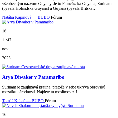
všeobecným názvom Guyany. Je to Francúzska Guyana, Surinam
(bývalá Holandská Guyana) a Guyana (bývalá Britská…
Natália Kapinová — BUBO
Fórum
16
11:47
nov
2023
Arya Diwaker v Paramaribo
Surinam je zaujímavá krajina, pretože v sebe ukrýva obrovskú
mozaiku národností. Nájdete tu moslimov z J…
Tomáš Kubuš — BUBO
Fórum
16