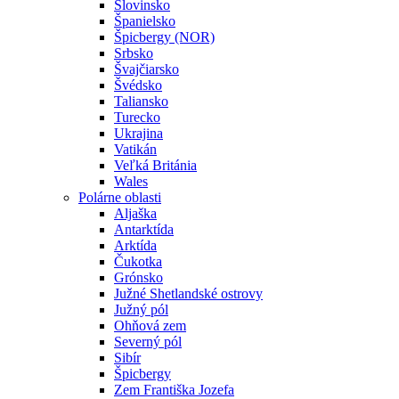
Slovinsko
Španielsko
Špicbergy (NOR)
Srbsko
Švajčiarsko
Švédsko
Taliansko
Turecko
Ukrajina
Vatikán
Veľká Británia
Wales
Polárne oblasti
Aljaška
Antarktída
Arktída
Čukotka
Grónsko
Južné Shetlandské ostrovy
Južný pól
Ohňová zem
Severný pól
Sibír
Špicbergy
Zem Františka Jozefa