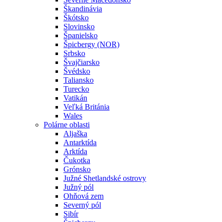
Škandinávia
Škótsko
Slovinsko
Španielsko
Špicbergy (NOR)
Srbsko
Švajčiarsko
Švédsko
Taliansko
Turecko
Vatikán
Veľká Británia
Wales
Polárne oblasti
Aljaška
Antarktída
Arktída
Čukotka
Grónsko
Južné Shetlandské ostrovy
Južný pól
Ohňová zem
Severný pól
Sibír