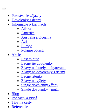
Poznávacie zájazdy
Dovolenky s deťmi
Informácie o krajinách
Afrika
Amerika
Austrália a Oceánia
Ázia
Európa
Polárne oblasti
Akcie
Last minute
Lacnejšie dovolenky
Zľavy na hotely a ubytovanie
Zľavy na dovolenky s deťmi
Lacné letenky
Zľavy na výlety
Single dovolenky - ženy
Single dovolenky - muži
Blog
Podcasty a videá
Tipy na cesty
Referencie