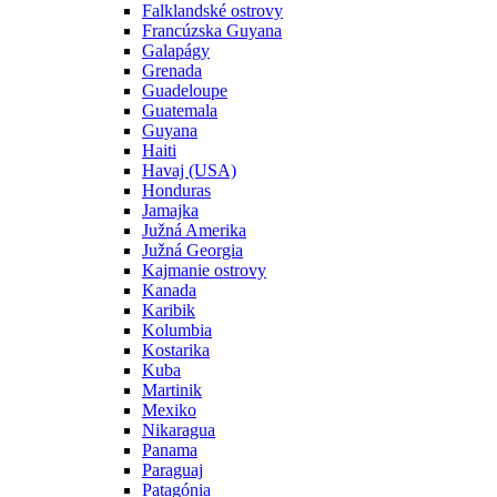
Falklandské ostrovy
Francúzska Guyana
Galapágy
Grenada
Guadeloupe
Guatemala
Guyana
Haiti
Havaj (USA)
Honduras
Jamajka
Južná Amerika
Južná Georgia
Kajmanie ostrovy
Kanada
Karibik
Kolumbia
Kostarika
Kuba
Martinik
Mexiko
Nikaragua
Panama
Paraguaj
Patagónia