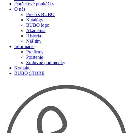
Darčekové poukážky
O nás
Prečo s BUBO
Katalógy
BUBO logo
Akadémia
História
Náš tím
Informácie
Pre firmy
Poistenie
Zmluvné podmienky
Kontakt
BUBO STORE