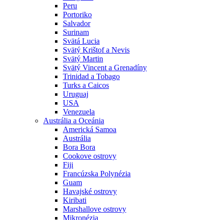
Peru
Portoriko
Salvador
Surinam
Svätá Lucia
Svätý Krištof a Nevis
Svätý Martin
Svätý Vincent a Grenadíny
Trinidad a Tobago
Turks a Caicos
Uruguaj
USA
Venezuela
Austrália a Oceánia
Americká Samoa
Austrália
Bora Bora
Cookove ostrovy
Fiji
Francúzska Polynézia
Guam
Havajské ostrovy
Kiribati
Marshallove ostrovy
Mikronézia