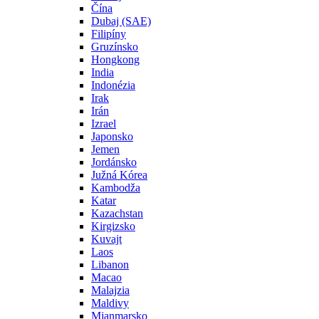
Čína
Dubaj (SAE)
Filipíny
Gruzínsko
Hongkong
India
Indonézia
Irak
Irán
Izrael
Japonsko
Jemen
Jordánsko
Južná Kórea
Kambodža
Katar
Kazachstan
Kirgizsko
Kuvajt
Laos
Libanon
Macao
Malajzia
Maldivy
Mjanmarsko