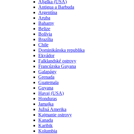
Aljaška (USA)
Antigua a Barbuda
Argentína
Aruba
Bahamy
Belize
Bolívia
Brazília
Chile
Dominikánska republika
Ekvádor
Falklandské ostrovy
Francúzska Guyana
Galapágy
Grenada
Guatemala
Guyana
Havaj (USA)
Honduras
Jamajka
Južná Amerika
Kajmanie ostrovy
Kanada
Karibik
Kolumbia