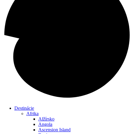
Destinácie
Afrika
Alžírsko
Angola
Ascension Island