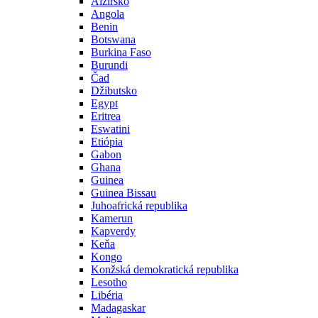
Alžírsko
Angola
Benin
Botswana
Burkina Faso
Burundi
Čad
Džibutsko
Egypt
Eritrea
Eswatini
Etiópia
Gabon
Ghana
Guinea
Guinea Bissau
Juhoafrická republika
Kamerun
Kapverdy
Keňa
Kongo
Konžská demokratická republika
Lesotho
Libéria
Madagaskar