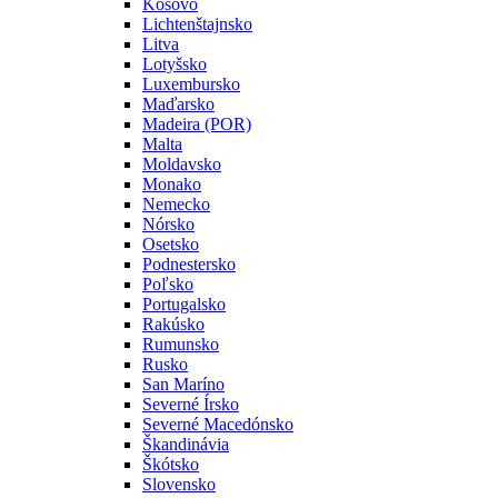
Kosovo
Lichtenštajnsko
Litva
Lotyšsko
Luxembursko
Maďarsko
Madeira (POR)
Malta
Moldavsko
Monako
Nemecko
Nórsko
Osetsko
Podnestersko
Poľsko
Portugalsko
Rakúsko
Rumunsko
Rusko
San Maríno
Severné Írsko
Severné Macedónsko
Škandinávia
Škótsko
Slovensko