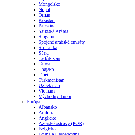
Mongolsko
Nepál
Omán
Pakistan
Palestína
Saudská Arábia
Singapur
Spojené arabské emiráty
Srí Lanka
Sýria
Tadžikistan
Taiwan
Thajsko
Tibet
Turkmenistan
Uzbekistan
Vietnam
Východný Timor
Európa
Albánsko
Andorra
Anglicko
Azorské ostrovy (POR)
Belgicko
Bosna a Hercegovina