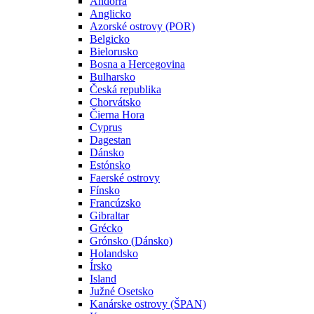
Andorra
Anglicko
Azorské ostrovy (POR)
Belgicko
Bielorusko
Bosna a Hercegovina
Bulharsko
Česká republika
Chorvátsko
Čierna Hora
Cyprus
Dagestan
Dánsko
Estónsko
Faerské ostrovy
Fínsko
Francúzsko
Gibraltar
Grécko
Grónsko (Dánsko)
Holandsko
Írsko
Island
Južné Osetsko
Kanárske ostrovy (ŠPAN)