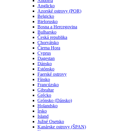
Andorra
Anglicko
Azorské ostrovy (POR)
Belgicko
Bielorusko
Bosna a Hercegovina
Bulharsko
Česká republika
Chorvátsko
Čierna Hora
Cyprus
Dagestan
Dánsko
Estónsko
Faerské ostrovy
Fínsko
Francúzsko
Gibraltar
Grécko
Grónsko (Dánsko)
Holandsko
Írsko
Island
Južné Osetsko
Kanárske ostrovy (ŠPAN)