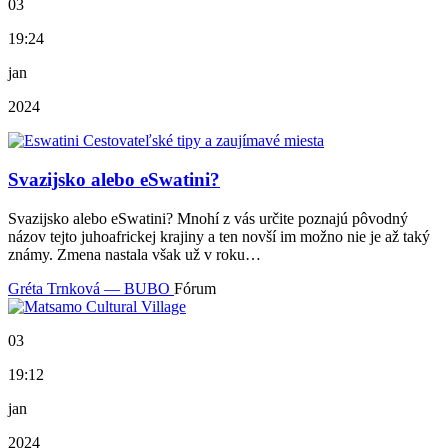
03
19:24
jan
2024
Svazijsko alebo eSwatini?
Svazijsko alebo eSwatini? Mnohí z vás určite poznajú pôvodný
názov tejto juhoafrickej krajiny a ten novší im možno nie je až taký
známy. Zmena nastala však už v roku…
Gréta Trnková — BUBO
Fórum
03
19:12
jan
2024