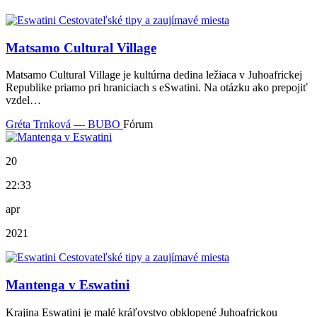
Matsamo Cultural Village
Matsamo Cultural Village je kultúrna dedina ležiaca v Juhoafrickej
Republike priamo pri hraniciach s eSwatini. Na otázku ako prepojiť
vzdel…
Gréta Trnková — BUBO
Fórum
20
22:33
apr
2021
Mantenga v Eswatini
Krajina Eswatini je malé kráľovstvo obklopené Juhoafrickou