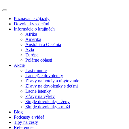
Poznávacie zájazdy
Dovolenky s deťmi
Informácie o krajinách
Afrika
Amerika
Austrália a Oceánia
Ázia
Európa
Polárne oblasti
Akcie
Last minute
Lacnejšie dovolenky
Zľavy na hotely a ubytovanie
Zľavy na dovolenky s deťmi
Lacné letenky
Zľavy na výlety
Single dovolenky - ženy
Single dovolenky - muži
Blog
Podcasty a videá
Tipy na cesty
Referencie