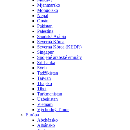
Mjanmarsko
Mongolsko
Nepál
Omán
Pakistan
Palestína
Saudská Arábia
Severná Kórea
Severná Kórea (KĽDR)
Singapur
Spojené arabské emiráty
Srí Lanka
Sýria
Tadžikistan
Taiwan
Thajsko
Tibet
Turkmenistan
Uzbekistan
Vietnam
Východný Timor
Európa
Abcházsko
Albánsko