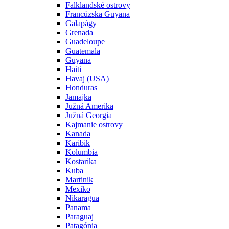
Falklandské ostrovy
Francúzska Guyana
Galapágy
Grenada
Guadeloupe
Guatemala
Guyana
Haiti
Havaj (USA)
Honduras
Jamajka
Južná Amerika
Južná Georgia
Kajmanie ostrovy
Kanada
Karibik
Kolumbia
Kostarika
Kuba
Martinik
Mexiko
Nikaragua
Panama
Paraguaj
Patagónia