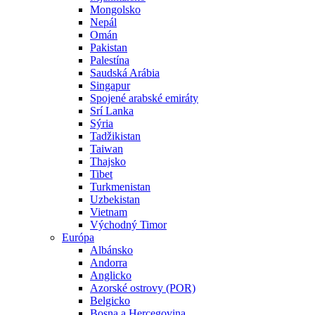
Mongolsko
Nepál
Omán
Pakistan
Palestína
Saudská Arábia
Singapur
Spojené arabské emiráty
Srí Lanka
Sýria
Tadžikistan
Taiwan
Thajsko
Tibet
Turkmenistan
Uzbekistan
Vietnam
Východný Timor
Európa
Albánsko
Andorra
Anglicko
Azorské ostrovy (POR)
Belgicko
Bosna a Hercegovina