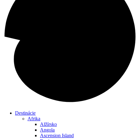
Destinácie
Afrika
Alžírsko
Angola
Ascension Island