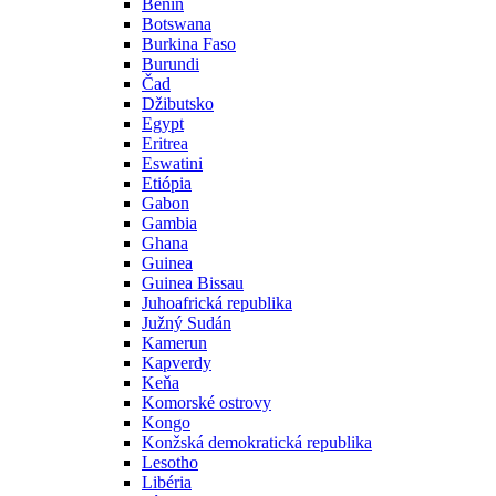
Benin
Botswana
Burkina Faso
Burundi
Čad
Džibutsko
Egypt
Eritrea
Eswatini
Etiópia
Gabon
Gambia
Ghana
Guinea
Guinea Bissau
Juhoafrická republika
Južný Sudán
Kamerun
Kapverdy
Keňa
Komorské ostrovy
Kongo
Konžská demokratická republika
Lesotho
Libéria