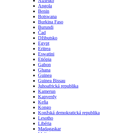
Alžírsko
Angola
Benin
Botswana
Burkina Faso
Burundi
Čad
Džibutsko
Egypt
Eritrea
Eswatini
Etiópia
Gabon
Ghana
Guinea
Guinea Bissau
Juhoafrická republika
Kamerun
Kapverdy
Keňa
Kongo
Konžská demokratická republika
Lesotho
Libéria
Madagaskar