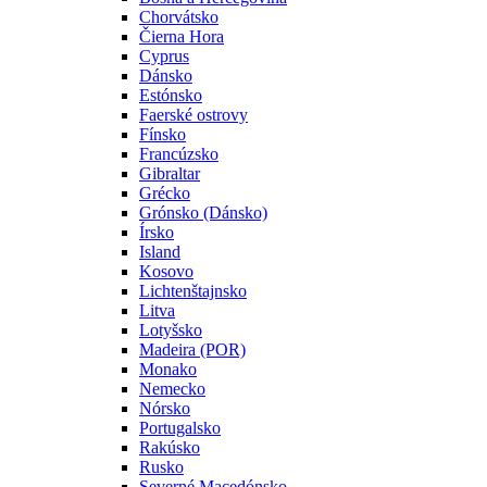
Chorvátsko
Čierna Hora
Cyprus
Dánsko
Estónsko
Faerské ostrovy
Fínsko
Francúzsko
Gibraltar
Grécko
Grónsko (Dánsko)
Írsko
Island
Kosovo
Lichtenštajnsko
Litva
Lotyšsko
Madeira (POR)
Monako
Nemecko
Nórsko
Portugalsko
Rakúsko
Rusko
Severné Macedónsko