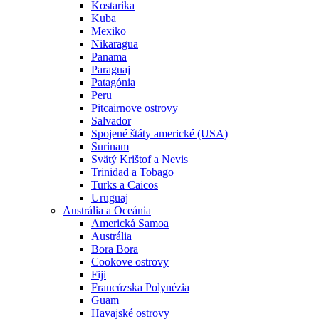
Kostarika
Kuba
Mexiko
Nikaragua
Panama
Paraguaj
Patagónia
Peru
Pitcairnove ostrovy
Salvador
Spojené štáty americké (USA)
Surinam
Svätý Krištof a Nevis
Trinidad a Tobago
Turks a Caicos
Uruguaj
Austrália a Oceánia
Americká Samoa
Austrália
Bora Bora
Cookove ostrovy
Fiji
Francúzska Polynézia
Guam
Havajské ostrovy