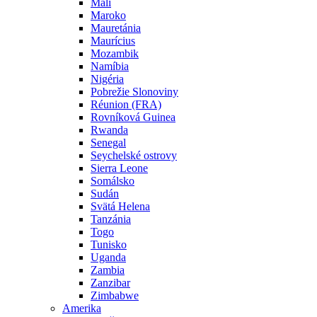
Mali
Maroko
Mauretánia
Maurícius
Mozambik
Namíbia
Nigéria
Pobrežie Slonoviny
Réunion (FRA)
Rovníková Guinea
Rwanda
Senegal
Seychelské ostrovy
Sierra Leone
Somálsko
Sudán
Svätá Helena
Tanzánia
Togo
Tunisko
Uganda
Zambia
Zanzibar
Zimbabwe
Amerika