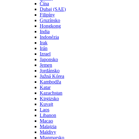
Čína
Dubaj (SAE)
Filipíny
Gruzínsko
Hongkong
India
Indonézia
Irak
Irán
Izrael
Japonsko
Jemen
Jordánsko
Južná Kórea
Kambodža
Katar
Kazachstan
Kirgizsko
Kuvajt
Laos
Libanon
Macao
Malajzia
Maldivy
Mjanmarsko