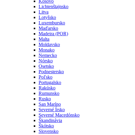
Kosovo
Lichtenštajnsko
Litva
Lotyšsko
Luxembursko
Maďarsko
Madeira (POR)
Malta
Moldavsko
Monako
Nemecko
Nórsko
Osetsko
Podnestersko
Poľsko
Portugalsko
Rakúsko
Rumunsko
Rusko
San Maríno
Severné Írsko
Severné Macedónsko
Škandinávia
Škótsko
Slovensko