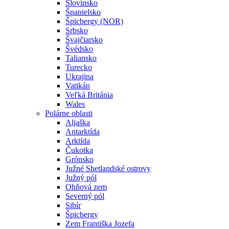
Slovinsko
Španielsko
Špicbergy (NOR)
Srbsko
Švajčiarsko
Švédsko
Taliansko
Turecko
Ukrajina
Vatikán
Veľká Británia
Wales
Polárne oblasti
Aljaška
Antarktída
Arktída
Čukotka
Grónsko
Južné Shetlandské ostrovy
Južný pól
Ohňová zem
Severný pól
Sibír
Špicbergy
Zem Františka Jozefa