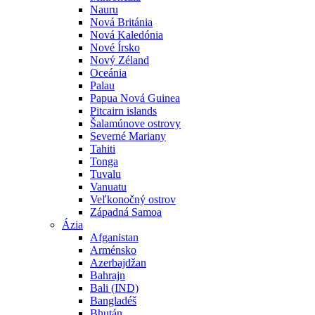
Nauru
Nová Británia
Nová Kaledónia
Nové Írsko
Nový Zéland
Oceánia
Palau
Papua Nová Guinea
Pitcairn islands
Šalamúnove ostrovy
Severné Mariany
Tahiti
Tonga
Tuvalu
Vanuatu
Veľkonočný ostrov
Západná Samoa
Ázia
Afganistan
Arménsko
Azerbajdžan
Bahrajn
Bali (IND)
Bangladéš
Bhután