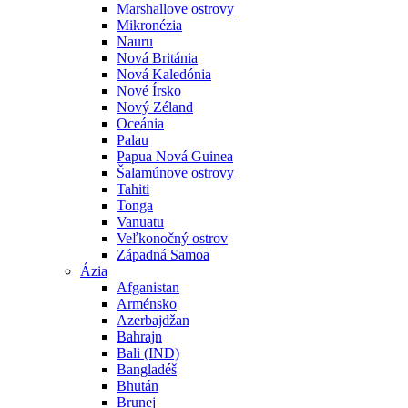
Marshallove ostrovy
Mikronézia
Nauru
Nová Británia
Nová Kaledónia
Nové Írsko
Nový Zéland
Oceánia
Palau
Papua Nová Guinea
Šalamúnove ostrovy
Tahiti
Tonga
Vanuatu
Veľkonočný ostrov
Západná Samoa
Ázia
Afganistan
Arménsko
Azerbajdžan
Bahrajn
Bali (IND)
Bangladéš
Bhután
Brunej