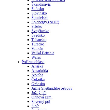
Škandinávia
Škótsko
Slovinsko
Španielsko
Špicbergy (NOR)
Srbsko
Švajčiarsko
Švédsko
Taliansko
Turecko
Vatikán
Veľká Británia
Wales
Polárne oblasti
Aljaška
Antarktída
Arktída
Čukotka
Grónsko
Južné Shetlandské ostrovy
Južný pól
Ohňová zem
Severný pól
Sibír