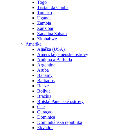
Togo
Tristan da Cunha
Tunisko
Uganda
Zambia
Zanzibar
Západná Sahara
Zimbabwe
Amerika
Aljaška (USA)
Americké panenské ostrovy
Antigua a Barbuda
Argentína
Aruba
Bahamy
Barbados
Belize
Bolívia
Brazília
Britské Panenské ostrovy
Čile
Curaçao
Dominica
Dominikánska republika
Ekvádor