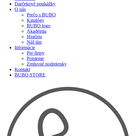
Darčekové poukážky
O nás
Prečo s BUBO
Katalógy
BUBO logo
Akadémia
História
Náš tím
Informácie
Pre firmy
Poistenie
Zmluvné podmienky
Kontakt
BUBO STORE