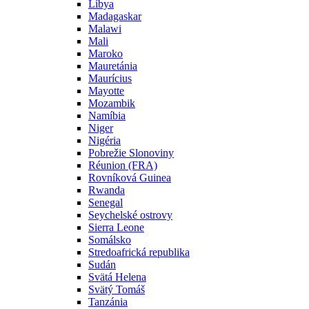
Líbya
Madagaskar
Malawi
Mali
Maroko
Mauretánia
Maurícius
Mayotte
Mozambik
Namíbia
Niger
Nigéria
Pobrežie Slonoviny
Réunion (FRA)
Rovníková Guinea
Rwanda
Senegal
Seychelské ostrovy
Sierra Leone
Somálsko
Stredoafrická republika
Sudán
Svätá Helena
Svätý Tomáš
Tanzánia