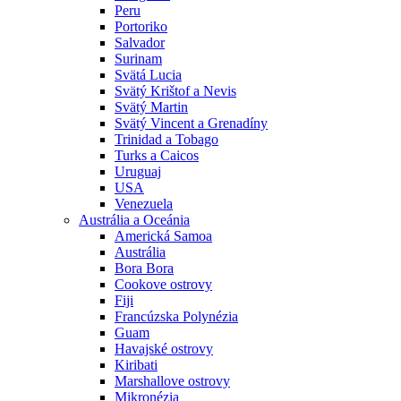
Peru
Portoriko
Salvador
Surinam
Svätá Lucia
Svätý Krištof a Nevis
Svätý Martin
Svätý Vincent a Grenadíny
Trinidad a Tobago
Turks a Caicos
Uruguaj
USA
Venezuela
Austrália a Oceánia
Americká Samoa
Austrália
Bora Bora
Cookove ostrovy
Fiji
Francúzska Polynézia
Guam
Havajské ostrovy
Kiribati
Marshallove ostrovy
Mikronézia