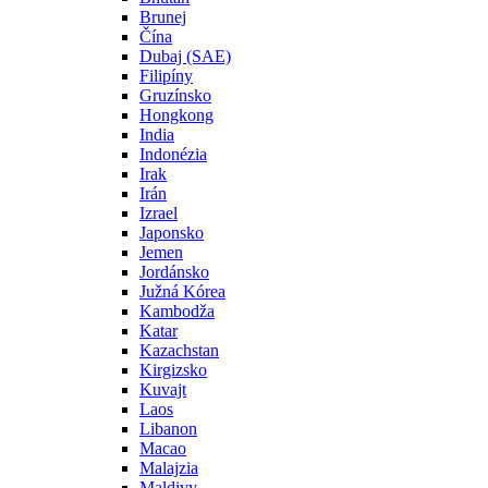
Brunej
Čína
Dubaj (SAE)
Filipíny
Gruzínsko
Hongkong
India
Indonézia
Irak
Irán
Izrael
Japonsko
Jemen
Jordánsko
Južná Kórea
Kambodža
Katar
Kazachstan
Kirgizsko
Kuvajt
Laos
Libanon
Macao
Malajzia
Maldivy