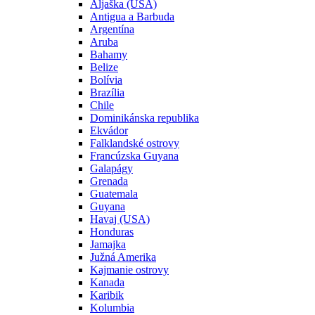
Aljaška (USA)
Antigua a Barbuda
Argentína
Aruba
Bahamy
Belize
Bolívia
Brazília
Chile
Dominikánska republika
Ekvádor
Falklandské ostrovy
Francúzska Guyana
Galapágy
Grenada
Guatemala
Guyana
Havaj (USA)
Honduras
Jamajka
Južná Amerika
Kajmanie ostrovy
Kanada
Karibik
Kolumbia