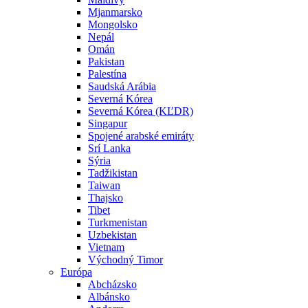
Mjanmarsko
Mongolsko
Nepál
Omán
Pakistan
Palestína
Saudská Arábia
Severná Kórea
Severná Kórea (KĽDR)
Singapur
Spojené arabské emiráty
Srí Lanka
Sýria
Tadžikistan
Taiwan
Thajsko
Tibet
Turkmenistan
Uzbekistan
Vietnam
Východný Timor
Európa
Abcházsko
Albánsko