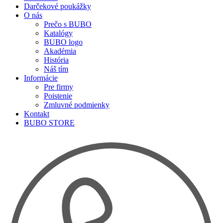
Darčekové poukážky
O nás
Prečo s BUBO
Katalógy
BUBO logo
Akadémia
História
Náš tím
Informácie
Pre firmy
Poistenie
Zmluvné podmienky
Kontakt
BUBO STORE