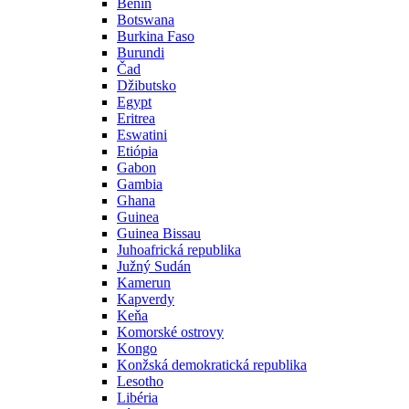
Benin
Botswana
Burkina Faso
Burundi
Čad
Džibutsko
Egypt
Eritrea
Eswatini
Etiópia
Gabon
Gambia
Ghana
Guinea
Guinea Bissau
Juhoafrická republika
Južný Sudán
Kamerun
Kapverdy
Keňa
Komorské ostrovy
Kongo
Konžská demokratická republika
Lesotho
Libéria