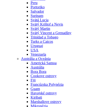
Peru
Portoriko
Salvador
Surinam
Svätá Lucia
Svätý Krištof a Nevis
Svätý Martin
Svätý Vincent a Grenadíny
Trinidad a Tobago
Turks a Caicos
Uruguaj
USA
Venezuela
Austrália a Oceánia
Americká Samoa
Austrália
Bora Bora
Cookove ostrovy
Fiji
Francúzska Polynézia
Guam
Havajské ostrovy
Kiribati
Marshallove ostrovy
Mikronézia