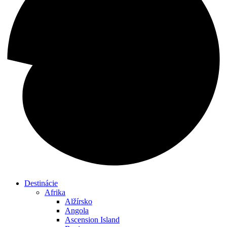
Destinácie
Afrika
Alžírsko
Angola
Ascension Island