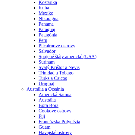
Kostarika
Kuba
Mexiko
Nikaragua
Panama
Paraguaj
Patagónia
Peru
Pitcairnove ostrovy
Salvador
Spojené štáty americké (USA)
Surinam
Svätý Krištof a Nevis
Trinidad a Tobago
Turks a Caicos
Uruguaj
Austrália a Oceánia
Americká Samoa
Austrália
Bora Bora
Cookove ostrovy
Fiji
Francúzska Polynézia
Guam
Havajské ostrovy