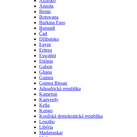
Alžírsko
Angola
Benin
Botswana
Burkina Faso
Burundi
Čad
Džibutsko
Egypt
Eritrea
Eswatini
Etiópia
Gabon
Ghana
Guinea
Guinea Bissau
Juhoafrická republika
Kamerun
Kapverdy
Keňa
Kongo
Konžská demokratická republika
Lesotho
Libéria
Madagaskar