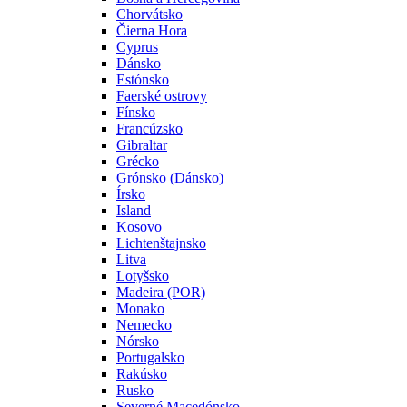
Chorvátsko
Čierna Hora
Cyprus
Dánsko
Estónsko
Faerské ostrovy
Fínsko
Francúzsko
Gibraltar
Grécko
Grónsko (Dánsko)
Írsko
Island
Kosovo
Lichtenštajnsko
Litva
Lotyšsko
Madeira (POR)
Monako
Nemecko
Nórsko
Portugalsko
Rakúsko
Rusko
Severné Macedónsko