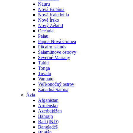
Nauru
Nová Británia
Nová Kaledónia
Nové Írsko
Nový Zéland
Oceánia
Palau
Papua Nová Guinea
Pitcairn islands
Šalamúnove ostrovy
Severné Mariany
Tahiti
Tonga
Tuvalu
Vanuatu
Veľkonočný ostrov
Západná Samoa
Ázia
Afganistan
Arménsko
Azerbajdžan
Bahrajn
Bali (IND)
Bangladéš
Bhután