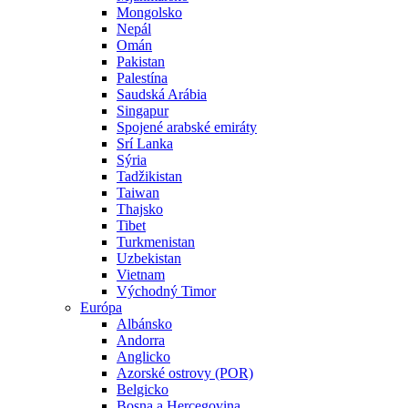
Mongolsko
Nepál
Omán
Pakistan
Palestína
Saudská Arábia
Singapur
Spojené arabské emiráty
Srí Lanka
Sýria
Tadžikistan
Taiwan
Thajsko
Tibet
Turkmenistan
Uzbekistan
Vietnam
Východný Timor
Európa
Albánsko
Andorra
Anglicko
Azorské ostrovy (POR)
Belgicko
Bosna a Hercegovina