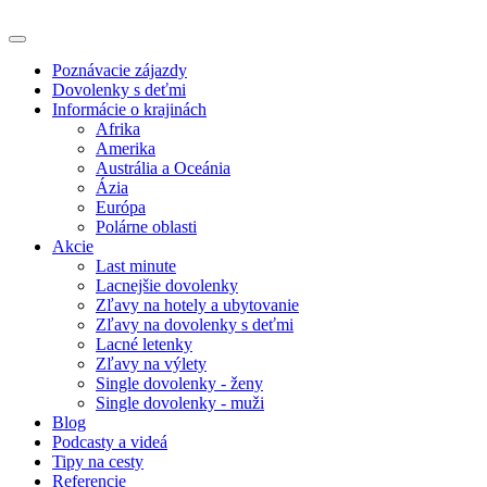
Poznávacie zájazdy
Dovolenky s deťmi
Informácie o krajinách
Afrika
Amerika
Austrália a Oceánia
Ázia
Európa
Polárne oblasti
Akcie
Last minute
Lacnejšie dovolenky
Zľavy na hotely a ubytovanie
Zľavy na dovolenky s deťmi
Lacné letenky
Zľavy na výlety
Single dovolenky - ženy
Single dovolenky - muži
Blog
Podcasty a videá
Tipy na cesty
Referencie