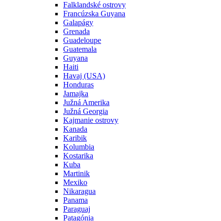
Falklandské ostrovy
Francúzska Guyana
Galapágy
Grenada
Guadeloupe
Guatemala
Guyana
Haiti
Havaj (USA)
Honduras
Jamajka
Južná Amerika
Južná Georgia
Kajmanie ostrovy
Kanada
Karibik
Kolumbia
Kostarika
Kuba
Martinik
Mexiko
Nikaragua
Panama
Paraguaj
Patagónia