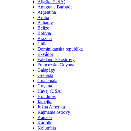
Aljaška (USA)
Antigua a Barbuda
Argentína
Aruba
Bahamy
Belize
Bolívia
Brazília
Chile
Dominikánska republika
Ekvádor
Falklandské ostrovy
Francúzska Guyana
Galapágy
Grenada
Guatemala
Guyana
Havaj (USA)
Honduras
Jamajka
Južná Amerika
Kajmanie ostrovy
Kanada
Karibik
Kolumbia