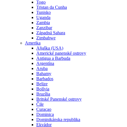
Togo
Tristan da Cunha
Tunisko
Uganda
Zambia
Zanzibar
Západná Sahara
Zimbabwe
Amerika
Aljaška (USA)
Americké panenské ostrovy
Antigua a Barbuda
Argentína
Aruba
Bahamy
Barbados
Belize
Bolívia
Brazília
Britské Panenské ostrovy
Čile
Curaçao
Dominica
Dominikánska republika
Ekvádor