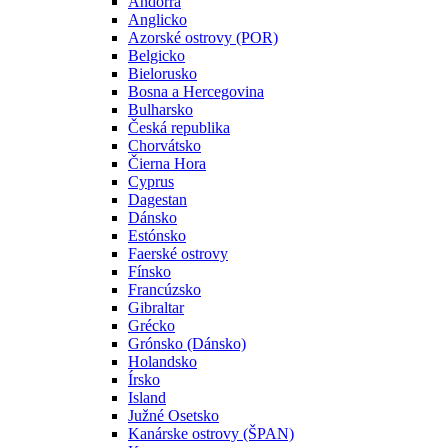
Andorra
Anglicko
Azorské ostrovy (POR)
Belgicko
Bielorusko
Bosna a Hercegovina
Bulharsko
Česká republika
Chorvátsko
Čierna Hora
Cyprus
Dagestan
Dánsko
Estónsko
Faerské ostrovy
Fínsko
Francúzsko
Gibraltar
Grécko
Grónsko (Dánsko)
Holandsko
Írsko
Island
Južné Osetsko
Kanárske ostrovy (ŠPAN)