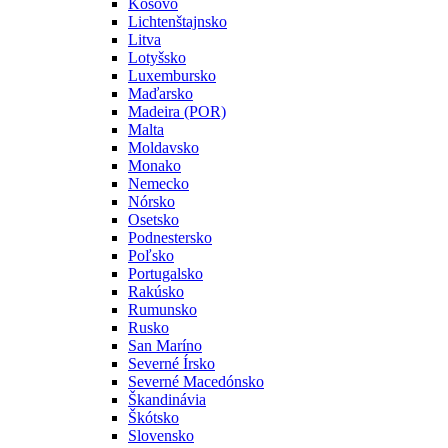
Kosovo
Lichtenštajnsko
Litva
Lotyšsko
Luxembursko
Maďarsko
Madeira (POR)
Malta
Moldavsko
Monako
Nemecko
Nórsko
Osetsko
Podnestersko
Poľsko
Portugalsko
Rakúsko
Rumunsko
Rusko
San Maríno
Severné Írsko
Severné Macedónsko
Škandinávia
Škótsko
Slovensko