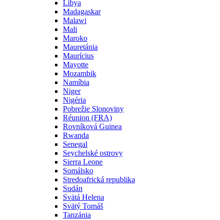
Líbya
Madagaskar
Malawi
Mali
Maroko
Mauretánia
Maurícius
Mayotte
Mozambik
Namíbia
Niger
Nigéria
Pobrežie Slonoviny
Réunion (FRA)
Rovníková Guinea
Rwanda
Senegal
Seychelské ostrovy
Sierra Leone
Somálsko
Stredoafrická republika
Sudán
Svätá Helena
Svätý Tomáš
Tanzánia