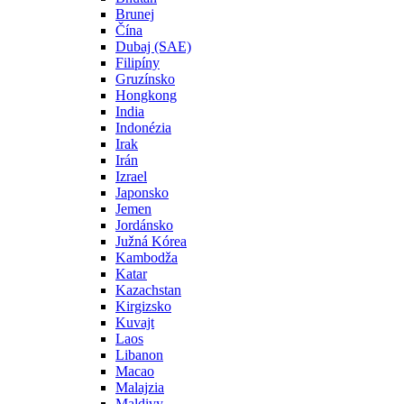
Brunej
Čína
Dubaj (SAE)
Filipíny
Gruzínsko
Hongkong
India
Indonézia
Irak
Irán
Izrael
Japonsko
Jemen
Jordánsko
Južná Kórea
Kambodža
Katar
Kazachstan
Kirgizsko
Kuvajt
Laos
Libanon
Macao
Malajzia
Maldivy