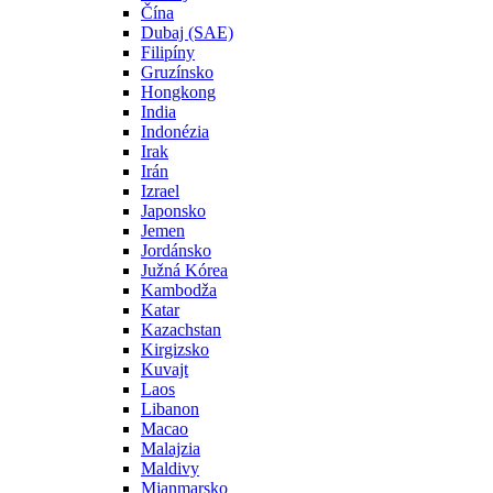
Čína
Dubaj (SAE)
Filipíny
Gruzínsko
Hongkong
India
Indonézia
Irak
Irán
Izrael
Japonsko
Jemen
Jordánsko
Južná Kórea
Kambodža
Katar
Kazachstan
Kirgizsko
Kuvajt
Laos
Libanon
Macao
Malajzia
Maldivy
Mjanmarsko