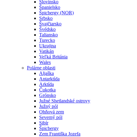
Slovinsko
Španielsko
Špicbergy (NOR)
Srbsko
Švajčiarsko
Švédsko
Taliansko
Turecko
Ukrajina
Vatikán
Veľká Británia
Wales
Polárne oblasti
Aljaška
Antarktída
Arktída
Čukotka
Grónsko
Južné Shetlandské ostrovy
Južný pól
Ohňová zem
Severný pól
Sibír
Špicbergy
Zem Františka Jozefa