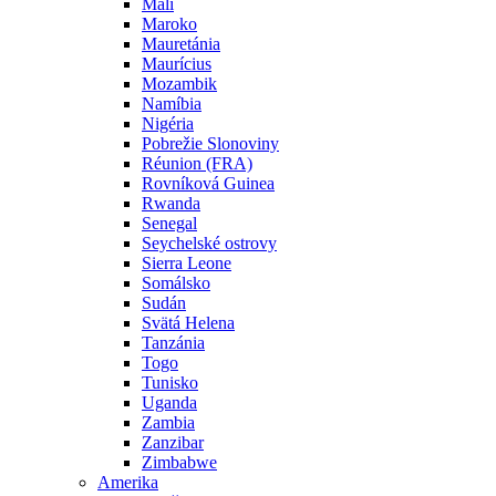
Mali
Maroko
Mauretánia
Maurícius
Mozambik
Namíbia
Nigéria
Pobrežie Slonoviny
Réunion (FRA)
Rovníková Guinea
Rwanda
Senegal
Seychelské ostrovy
Sierra Leone
Somálsko
Sudán
Svätá Helena
Tanzánia
Togo
Tunisko
Uganda
Zambia
Zanzibar
Zimbabwe
Amerika