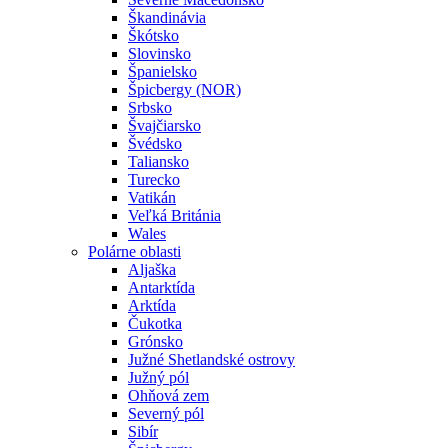
Škandinávia
Škótsko
Slovinsko
Španielsko
Špicbergy (NOR)
Srbsko
Švajčiarsko
Švédsko
Taliansko
Turecko
Vatikán
Veľká Británia
Wales
Polárne oblasti
Aljaška
Antarktída
Arktída
Čukotka
Grónsko
Južné Shetlandské ostrovy
Južný pól
Ohňová zem
Severný pól
Sibír