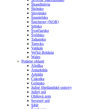
Škandinávia
Škótsko
Slovinsko
Španielsko
Špicbergy (NOR)
Srbsko
Švajčiarsko
Švédsko
Taliansko
Turecko
Vatikán
Veľká Británia
Wales
Polárne oblasti
Aljaška
Antarktída
Arktída
Čukotka
Grónsko
Južné Shetlandské ostrovy
Južný pól
Ohňová zem
Severný pól
Sibír