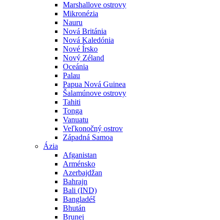
Marshallove ostrovy
Mikronézia
Nauru
Nová Británia
Nová Kaledónia
Nové Írsko
Nový Zéland
Oceánia
Palau
Papua Nová Guinea
Šalamúnove ostrovy
Tahiti
Tonga
Vanuatu
Veľkonočný ostrov
Západná Samoa
Ázia
Afganistan
Arménsko
Azerbajdžan
Bahrajn
Bali (IND)
Bangladéš
Bhután
Brunej