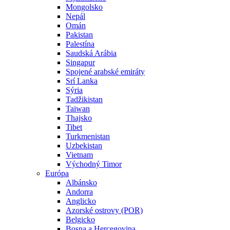
Mongolsko
Nepál
Omán
Pakistan
Palestína
Saudská Arábia
Singapur
Spojené arabské emiráty
Srí Lanka
Sýria
Tadžikistan
Taiwan
Thajsko
Tibet
Turkmenistan
Uzbekistan
Vietnam
Východný Timor
Európa
Albánsko
Andorra
Anglicko
Azorské ostrovy (POR)
Belgicko
Bosna a Hercegovina