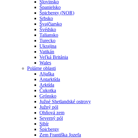
Slovinsko
Španielsko
Špicbergy (NOR)
Srbsko
Švajčiarsko
Švédsko
Taliansko
Turecko
Ukrajina
Vatikán
Veľká Británia
Wales
Polárne oblasti
Aljaška
Antarktída
Arktída
Čukotka
Grónsko
Južné Shetlandské ostrovy
Južný pól
Ohňová zem
Severný pól
Sibír
Špicbergy
Zem Františka Jozefa