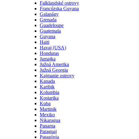
Falklandské ostrovy
Francúzska Guyana
Galapágy
Grenada
Guadeloupe
Guatemala
Guyana
Haiti
Havaj (USA)
Honduras
Jamajka
Južná Amerika
Južná Georgia
Kajmanie ostrovy
Kanada
Karibik
Kolumbia
Kostarika
Kuba
Martinik
Mexiko
Nikaragua
Panama
Paraguaj
Patagónia