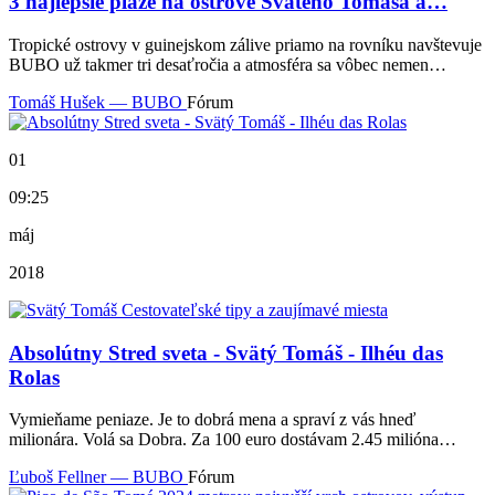
3 najlepšie pláže na ostrove Svätého Tomáša a…
Tropické ostrovy v guinejskom zálive priamo na rovníku navštevuje
BUBO už takmer tri desaťročia a atmosféra sa vôbec nemen…
Tomáš Hušek — BUBO
Fórum
01
09:25
máj
2018
Absolútny Stred sveta - Svätý Tomáš - Ilhéu das
Rolas
Vymieňame peniaze. Je to dobrá mena a spraví z vás hneď
milionára. Volá sa Dobra. Za 100 euro dostávam 2.45 milióna…
Ľuboš Fellner — BUBO
Fórum