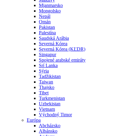
Mjanmarsko
Mongolsko
Nepál
Omán
Pakistan
Palestína
Saudská Arábia
Severná Kórea
Severná Kórea (KĽDR)
Singapur
Spojené arabské emiráty
Srí Lanka
Sýria
Tadžikistan
Taiwan
Thajsko
Tibet
Turkmenistan
Uzbekistan
Vietnam
Východný Timor
Európa
Abcházsko
Albánsko