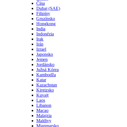
Čína
Dubaj (SAE)
Filipíny
Gruzínsko
Hongkong
India
Indonézia
Irak
Irán
Izrael
Japonsko
Jemen
Jordánsko
Južná Kórea
Kambodža
Katar
Kazachstan
Kirgizsko
Kuvajt
Laos
Libanon
Macao
Malajzia
Maldivy
Mjanmarsko