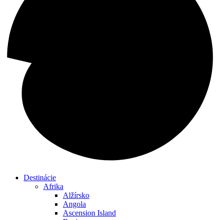
Destinácie
Afrika
Alžírsko
Angola
Ascension Island