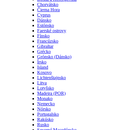
Chorvátsko
Čierna Hora
Cyprus
Dánsko
Estónsko
Faerské ostrovy
Fínsko
Francúzsko
Gibraltar
Grécko
Grónsko (Dánsko)
Írsko
Island
Kosovo
Lichtenštajnsko
Litva
Lotyšsko
Madeira (POR)
Monako
Nemecko
Nórsko
Portugalsko
Rakúsko
Rusko
Severné Macedónsko