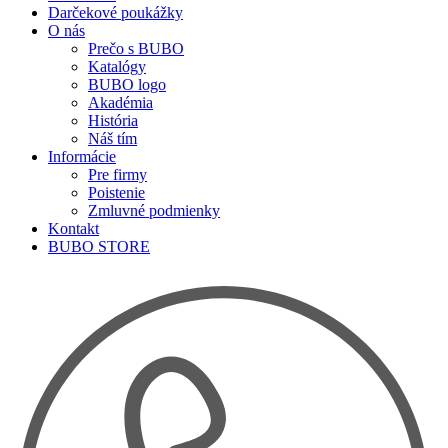
Darčekové poukážky
O nás
Prečo s BUBO
Katalógy
BUBO logo
Akadémia
História
Náš tím
Informácie
Pre firmy
Poistenie
Zmluvné podmienky
Kontakt
BUBO STORE