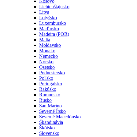
Kosovo
Lichtenštajnsko
Litva
Lotyšsko
Luxembursko
Maďarsko
Madeira (POR)
Malta
Moldavsko
Monako
Nemecko
Nórsko
Osetsko
Podnestersko
Poľsko
Portugalsko
Rakúsko
Rumunsko
Rusko
San Maríno
Severné Írsko
Severné Macedónsko
Škandinávia
Škótsko
Slovensko