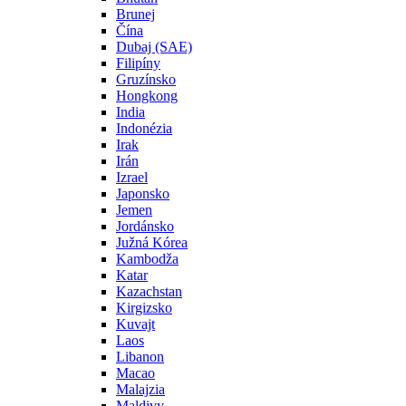
Brunej
Čína
Dubaj (SAE)
Filipíny
Gruzínsko
Hongkong
India
Indonézia
Irak
Irán
Izrael
Japonsko
Jemen
Jordánsko
Južná Kórea
Kambodža
Katar
Kazachstan
Kirgizsko
Kuvajt
Laos
Libanon
Macao
Malajzia
Maldivy