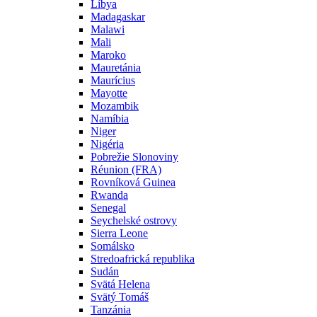
Líbya
Madagaskar
Malawi
Mali
Maroko
Mauretánia
Maurícius
Mayotte
Mozambik
Namíbia
Niger
Nigéria
Pobrežie Slonoviny
Réunion (FRA)
Rovníková Guinea
Rwanda
Senegal
Seychelské ostrovy
Sierra Leone
Somálsko
Stredoafrická republika
Sudán
Svätá Helena
Svätý Tomáš
Tanzánia