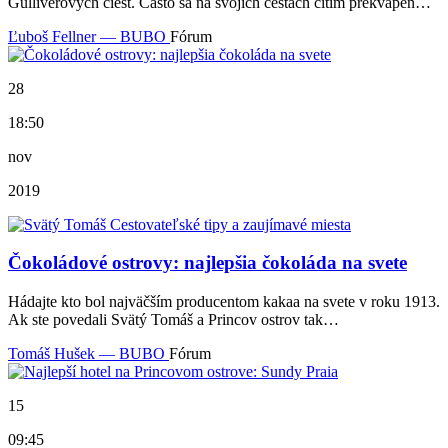
Gulliverových ciest. Často sa na svojich cestách cítim prekvapen…
Ľuboš Fellner — BUBO
Fórum
28
18:50
nov
2019
Čokoládové ostrovy: najlepšia čokoláda na svete
Hádajte kto bol najväčším producentom kakaa na svete v roku 1913.
Ak ste povedali Svätý Tomáš a Princov ostrov tak…
Tomáš Hušek — BUBO
Fórum
15
09:45