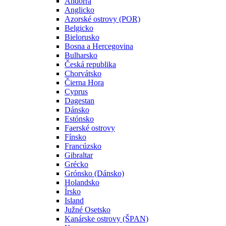
Andorra
Anglicko
Azorské ostrovy (POR)
Belgicko
Bielorusko
Bosna a Hercegovina
Bulharsko
Česká republika
Chorvátsko
Čierna Hora
Cyprus
Dagestan
Dánsko
Estónsko
Faerské ostrovy
Fínsko
Francúzsko
Gibraltar
Grécko
Grónsko (Dánsko)
Holandsko
Írsko
Island
Južné Osetsko
Kanárske ostrovy (ŠPAN)