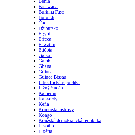
Benin
Botswana
Burkina Faso
Burundi
Čad
Džibutsko
Egypt
Eritrea
Eswatini
Etiópia
Gabon
Gambia
Ghana
Guinea
Guinea Bissau
Juhoafrická republika
Južný Sudán
Kamerun
Kapverdy
Keňa
Komorské ostrovy
Kongo
Konžská demokratická republika
Lesotho
Libéria