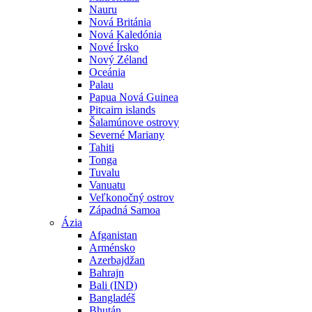
Nauru
Nová Británia
Nová Kaledónia
Nové Írsko
Nový Zéland
Oceánia
Palau
Papua Nová Guinea
Pitcairn islands
Šalamúnove ostrovy
Severné Mariany
Tahiti
Tonga
Tuvalu
Vanuatu
Veľkonočný ostrov
Západná Samoa
Ázia
Afganistan
Arménsko
Azerbajdžan
Bahrajn
Bali (IND)
Bangladéš
Bhután