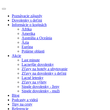
Poznávacie zájazdy
Dovolenky s deťmi
Informácie o krajinách
Afrika
Amerika
Austrália a Oceánia
Ázia
Európa
Polárne oblasti
Akcie
Last minute
Lacnejšie dovolenky
Zľavy na hotely a ubytovanie
Zľavy na dovolenky s deťmi
Lacné letenky
Zľavy na výlety
Single dovolenky - ženy
Single dovolenky - muži
Blog
Podcasty a videá
Tipy na cesty
Referencie