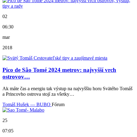
02
06:30
mar
2018
Pico de São Tomé 2024 metrov: najvyšší vrch
ostrovov…
Ak máte čas a energiu tak výstup na najvyššiu horu Svätého Tomáš
a Princovho ostrova stojí za všetky…
Tomáš Hušek — BUBO
Fórum
25
07:05