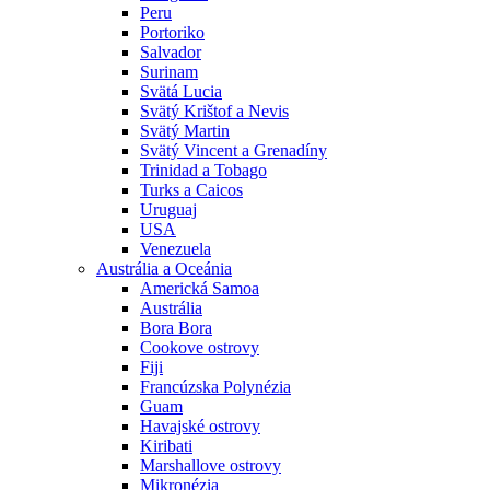
Peru
Portoriko
Salvador
Surinam
Svätá Lucia
Svätý Krištof a Nevis
Svätý Martin
Svätý Vincent a Grenadíny
Trinidad a Tobago
Turks a Caicos
Uruguaj
USA
Venezuela
Austrália a Oceánia
Americká Samoa
Austrália
Bora Bora
Cookove ostrovy
Fiji
Francúzska Polynézia
Guam
Havajské ostrovy
Kiribati
Marshallove ostrovy
Mikronézia