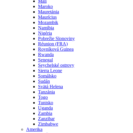
Mali
Maroko
Mauretánia
Maurícius
Mozambik
Namíbia
Nigéria
Pobrežie Slonoviny
Réunion (FRA)
Rovníková Guinea
Rwanda
Senegal
Seychelské ostrovy
Sierra Leone
Somálsko
Sudán
Svätá Helena
Tanzánia
Togo
Tunisko
Uganda
Zambia
Zanzibar
Zimbabwe
Amerika