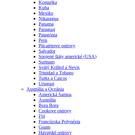
Kostarika
Kuba
Mexiko
Nikaragua
Panama
Paraguaj
Patagónia
Peru
Pitcairnove ostrovy
Salvador
Spojené štáty americké (USA)
Surinam
Svätý Krištof a Nevis
Trinidad a Tobago
Turks a Caicos
Uruguaj
Austrália a Oceánia
Americká Samoa
Austrália
Bora Bora
Cookove ostrovy
Fiji
Francúzska Polynézia
Guam
Havajské ostrovy