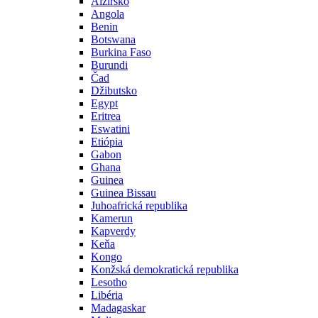
Alžírsko
Angola
Benin
Botswana
Burkina Faso
Burundi
Čad
Džibutsko
Egypt
Eritrea
Eswatini
Etiópia
Gabon
Ghana
Guinea
Guinea Bissau
Juhoafrická republika
Kamerun
Kapverdy
Keňa
Kongo
Konžská demokratická republika
Lesotho
Libéria
Madagaskar