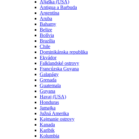
Aljaška (USA)
Antigua a Barbuda
Argentína
Aruba
Bahamy
Belize
Bolívia
Brazília
Chile
Dominikánska republika
Ekvádor
Falklandské ostrovy
Francúzska Guyana
Galapágy
Grenada
Guatemala
Guyana
Havaj (USA)
Honduras
Jamajka
Južná Amerika
Kajmanie ostrovy
Kanada
Karibik
Kolumbia