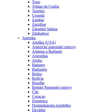
Togo
Tristan da Cunha
Tunisko
Uganda
Zambia
Zanzibar
Západná Sahara
Zimbabwe
Amerika
Aljaška (USA)
Americké panenské ostrovy
Antigua a Barbuda
Argentína
Aruba
Bahamy
Barbados
Belize
Bolívia
Brazília
Britské Panenské ostrovy
Čile
Curaçao
Dominica
Dominikánska republika
Ekvádor