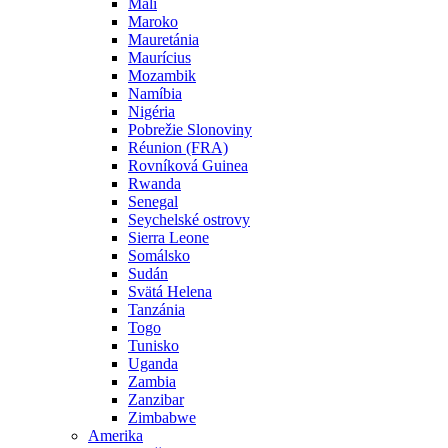
Mali
Maroko
Mauretánia
Maurícius
Mozambik
Namíbia
Nigéria
Pobrežie Slonoviny
Réunion (FRA)
Rovníková Guinea
Rwanda
Senegal
Seychelské ostrovy
Sierra Leone
Somálsko
Sudán
Svätá Helena
Tanzánia
Togo
Tunisko
Uganda
Zambia
Zanzibar
Zimbabwe
Amerika