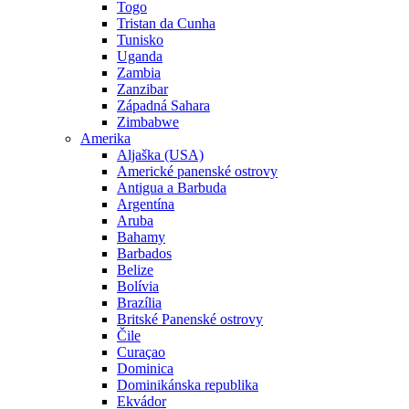
Togo
Tristan da Cunha
Tunisko
Uganda
Zambia
Zanzibar
Západná Sahara
Zimbabwe
Amerika
Aljaška (USA)
Americké panenské ostrovy
Antigua a Barbuda
Argentína
Aruba
Bahamy
Barbados
Belize
Bolívia
Brazília
Britské Panenské ostrovy
Čile
Curaçao
Dominica
Dominikánska republika
Ekvádor