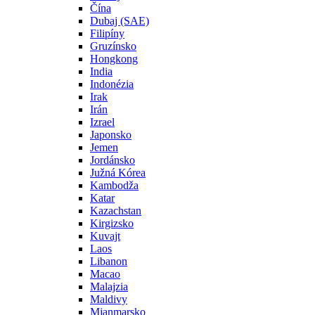
Čína
Dubaj (SAE)
Filipíny
Gruzínsko
Hongkong
India
Indonézia
Irak
Irán
Izrael
Japonsko
Jemen
Jordánsko
Južná Kórea
Kambodža
Katar
Kazachstan
Kirgizsko
Kuvajt
Laos
Libanon
Macao
Malajzia
Maldivy
Mjanmarsko