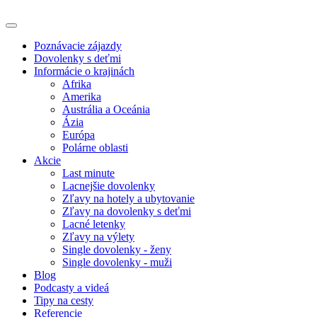
Poznávacie zájazdy
Dovolenky s deťmi
Informácie o krajinách
Afrika
Amerika
Austrália a Oceánia
Ázia
Európa
Polárne oblasti
Akcie
Last minute
Lacnejšie dovolenky
Zľavy na hotely a ubytovanie
Zľavy na dovolenky s deťmi
Lacné letenky
Zľavy na výlety
Single dovolenky - ženy
Single dovolenky - muži
Blog
Podcasty a videá
Tipy na cesty
Referencie