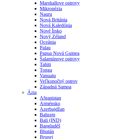
Marshallove ostrovy
Mikronézia
Nauru
Nová Británia
Nová Kaledónia
Nové Írsko
Nový Zéland
Oceánia
Palau
Papua Nová Guinea
Šalamúnove ostrovy
Tahiti
Tonga
Vanuatu
Veľkonočný ostrov
Západná Samoa
Ázia
Afganistan
Arménsko
Azerbajdžan
Bahrajn
Bali (IND)
Bangladéš
Bhután
Brunej