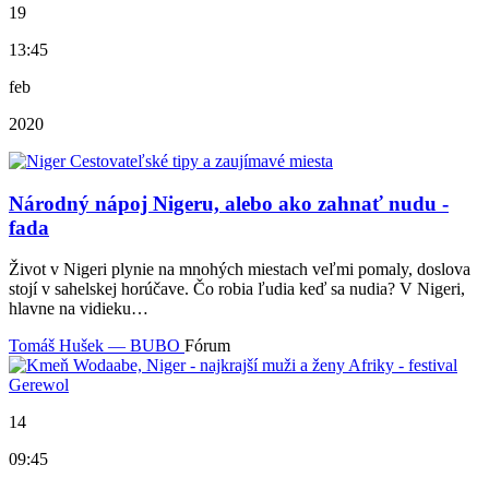
19
13:45
feb
2020
Národný nápoj Nigeru, alebo ako zahnať nudu -
fada
Život v Nigeri plynie na mnohých miestach veľmi pomaly, doslova
stojí v sahelskej horúčave. Čo robia ľudia keď sa nudia? V Nigeri,
hlavne na vidieku…
Tomáš Hušek — BUBO
Fórum
14
09:45