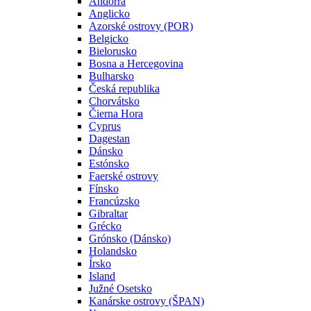
Andorra
Anglicko
Azorské ostrovy (POR)
Belgicko
Bielorusko
Bosna a Hercegovina
Bulharsko
Česká republika
Chorvátsko
Čierna Hora
Cyprus
Dagestan
Dánsko
Estónsko
Faerské ostrovy
Fínsko
Francúzsko
Gibraltar
Grécko
Grónsko (Dánsko)
Holandsko
Írsko
Island
Južné Osetsko
Kanárske ostrovy (ŠPAN)