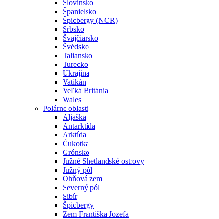
Slovinsko
Španielsko
Špicbergy (NOR)
Srbsko
Švajčiarsko
Švédsko
Taliansko
Turecko
Ukrajina
Vatikán
Veľká Británia
Wales
Polárne oblasti
Aljaška
Antarktída
Arktída
Čukotka
Grónsko
Južné Shetlandské ostrovy
Južný pól
Ohňová zem
Severný pól
Sibír
Špicbergy
Zem Františka Jozefa