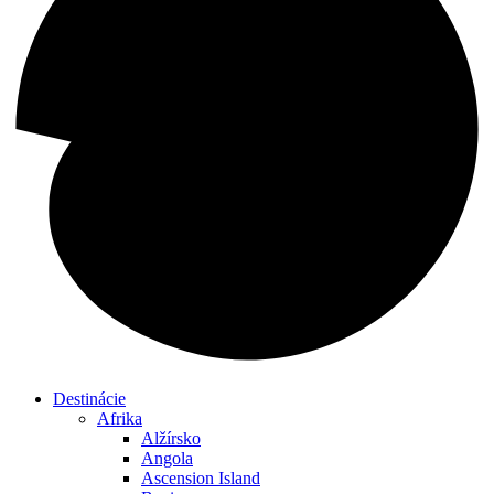
Destinácie
Afrika
Alžírsko
Angola
Ascension Island