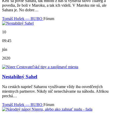
Keď sa povie Sahara, tak mnohí z nás si vybavia slovo Tuareg a
povedia, že boli v Maroku, a tak ich videli. V Maroku nie sú, ale
Sahara je. No dobre…
Tomáš Hušek — BUBO
Fórum
10
09:45
jún
2020
Nestabilný Sahel
Na cestách naprieč Saharou využívame vždy iba osvedčených
miestnych partnerov. Nikdy nič nenechávame na náhodu. Afrikou
prechá…
Tomáš Hušek — BUBO
Fórum