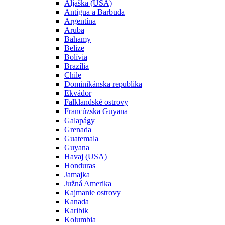
Aljaška (USA)
Antigua a Barbuda
Argentína
Aruba
Bahamy
Belize
Bolívia
Brazília
Chile
Dominikánska republika
Ekvádor
Falklandské ostrovy
Francúzska Guyana
Galapágy
Grenada
Guatemala
Guyana
Havaj (USA)
Honduras
Jamajka
Južná Amerika
Kajmanie ostrovy
Kanada
Karibik
Kolumbia