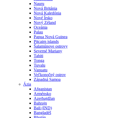
Nauru
Nová Británia
Nová Kaledónia
Nové Írsko
Nový Zéland
Oceánia
Palau
Papua Nová Guinea
Pitcairn islands
Šalamúnove ostrovy
Severné Mariany
Tahiti
Tonga
Tuvalu
Vanuatu
Veľkonočný ostrov
Západná Samoa
Ázia
Afganistan
Arménsko
Azerbajdžan
Bahrajn
Bali (IND)
Bangladéš
Bhután