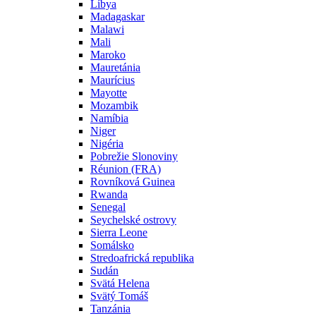
Líbya
Madagaskar
Malawi
Mali
Maroko
Mauretánia
Maurícius
Mayotte
Mozambik
Namíbia
Niger
Nigéria
Pobrežie Slonoviny
Réunion (FRA)
Rovníková Guinea
Rwanda
Senegal
Seychelské ostrovy
Sierra Leone
Somálsko
Stredoafrická republika
Sudán
Svätá Helena
Svätý Tomáš
Tanzánia