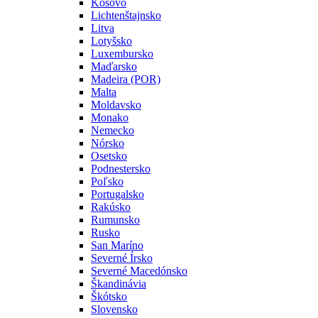
Kosovo
Lichtenštajnsko
Litva
Lotyšsko
Luxembursko
Maďarsko
Madeira (POR)
Malta
Moldavsko
Monako
Nemecko
Nórsko
Osetsko
Podnestersko
Poľsko
Portugalsko
Rakúsko
Rumunsko
Rusko
San Maríno
Severné Írsko
Severné Macedónsko
Škandinávia
Škótsko
Slovensko