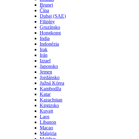
Brunej
Čína
Dubaj (SAE)
Filipíny
Gruzínsko
Hongkong
India
Indonézia
Irak
Irán
Izrael
Japonsko
Jemen
Jordánsko
Južná Kórea
Kambodža
Katar
Kazachstan
Kirgizsko
Kuvajt
Laos
Libanon
Macao
Malajzia
Maldivy