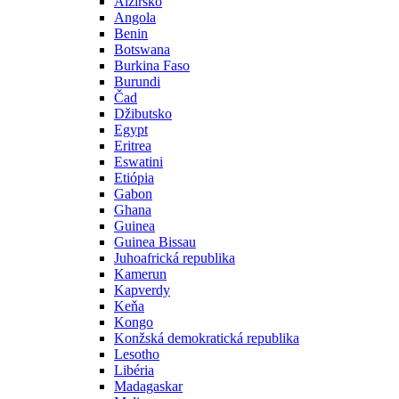
Alžírsko
Angola
Benin
Botswana
Burkina Faso
Burundi
Čad
Džibutsko
Egypt
Eritrea
Eswatini
Etiópia
Gabon
Ghana
Guinea
Guinea Bissau
Juhoafrická republika
Kamerun
Kapverdy
Keňa
Kongo
Konžská demokratická republika
Lesotho
Libéria
Madagaskar