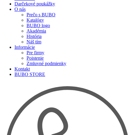
Darčekové poukážky
O nás
Prečo s BUBO
Katalógy
BUBO logo
Akadémia
História
Náš tím
Informácie
Pre firmy
Poistenie
Zmluvné podmienky
Kontakt
BUBO STORE