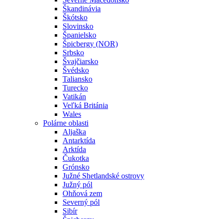
Škandinávia
Škótsko
Slovinsko
Španielsko
Špicbergy (NOR)
Srbsko
Švajčiarsko
Švédsko
Taliansko
Turecko
Vatikán
Veľká Británia
Wales
Polárne oblasti
Aljaška
Antarktída
Arktída
Čukotka
Grónsko
Južné Shetlandské ostrovy
Južný pól
Ohňová zem
Severný pól
Sibír