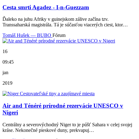
Cesta smrti Agadez - I-n-Guezzam
Ďaleko na juhu Afriky v guinejskom zálive začína tzv.
Transsaharská magistrála. Tá je súčasťou viacerých ciest, ktor…
Tomáš Hušek — BUBO
Fórum
16
09:45
jan
2019
Air and Ténéré prírodné rezervácie UNESCO v
Nigeri
Centrálny a severovýchodný Niger to je púšť Sahara v celej svojej
kráse. Nekonečné pieskové duny, prekvapuj…