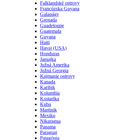
Falklandské ostrovy
Francúzska Guyana
Galapágy
Grenada
Guadeloupe
Guatemala
Guyana
Haiti
Havaj (USA)
Honduras
Jamajka
Južná Amerika
Južná Georgia
Kajmanie ostrovy
Kanada
Karibik
Kolumbia
Kostarika
Kuba
Martinik
Mexiko
Nikaragua
Panama
Paraguaj
Patagónia