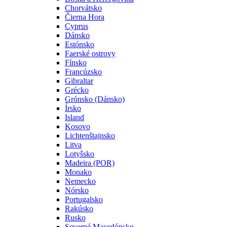
Chorvátsko
Čierna Hora
Cyprus
Dánsko
Estónsko
Faerské ostrovy
Fínsko
Francúzsko
Gibraltar
Grécko
Grónsko (Dánsko)
Írsko
Island
Kosovo
Lichtenštajnsko
Litva
Lotyšsko
Madeira (POR)
Monako
Nemecko
Nórsko
Portugalsko
Rakúsko
Rusko
Severné Macedónsko