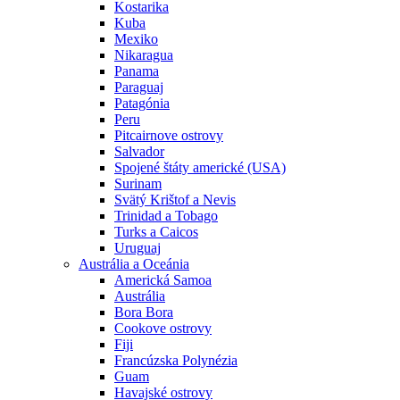
Kostarika
Kuba
Mexiko
Nikaragua
Panama
Paraguaj
Patagónia
Peru
Pitcairnove ostrovy
Salvador
Spojené štáty americké (USA)
Surinam
Svätý Krištof a Nevis
Trinidad a Tobago
Turks a Caicos
Uruguaj
Austrália a Oceánia
Americká Samoa
Austrália
Bora Bora
Cookove ostrovy
Fiji
Francúzska Polynézia
Guam
Havajské ostrovy