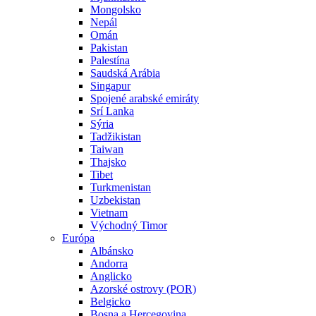
Mongolsko
Nepál
Omán
Pakistan
Palestína
Saudská Arábia
Singapur
Spojené arabské emiráty
Srí Lanka
Sýria
Tadžikistan
Taiwan
Thajsko
Tibet
Turkmenistan
Uzbekistan
Vietnam
Východný Timor
Európa
Albánsko
Andorra
Anglicko
Azorské ostrovy (POR)
Belgicko
Bosna a Hercegovina