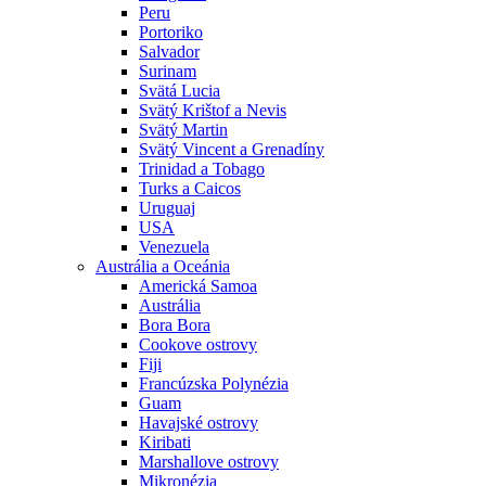
Peru
Portoriko
Salvador
Surinam
Svätá Lucia
Svätý Krištof a Nevis
Svätý Martin
Svätý Vincent a Grenadíny
Trinidad a Tobago
Turks a Caicos
Uruguaj
USA
Venezuela
Austrália a Oceánia
Americká Samoa
Austrália
Bora Bora
Cookove ostrovy
Fiji
Francúzska Polynézia
Guam
Havajské ostrovy
Kiribati
Marshallove ostrovy
Mikronézia