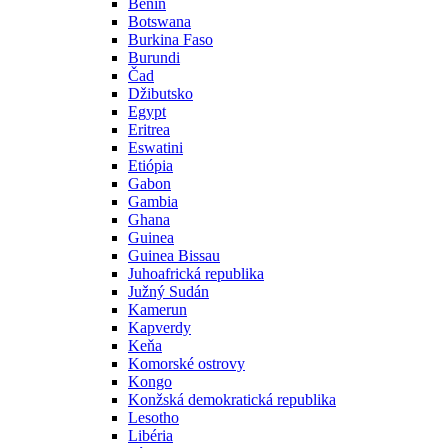
Benin
Botswana
Burkina Faso
Burundi
Čad
Džibutsko
Egypt
Eritrea
Eswatini
Etiópia
Gabon
Gambia
Ghana
Guinea
Guinea Bissau
Juhoafrická republika
Južný Sudán
Kamerun
Kapverdy
Keňa
Komorské ostrovy
Kongo
Konžská demokratická republika
Lesotho
Libéria