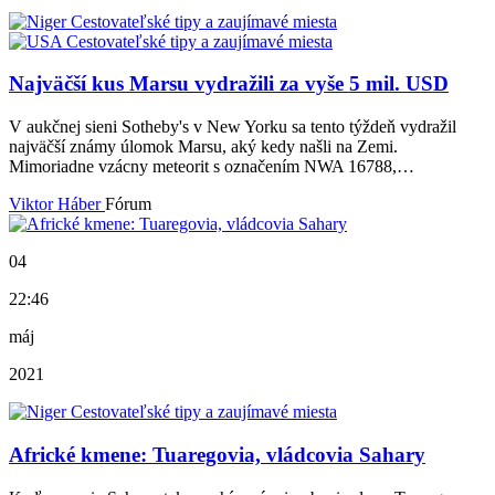
Najväčší kus Marsu vydražili za vyše 5 mil. USD
V aukčnej sieni Sotheby's v New Yorku sa tento týždeň vydražil
najväčší známy úlomok Marsu, aký kedy našli na Zemi.
Mimoriadne vzácny meteorit s označením NWA 16788,…
Viktor Háber
Fórum
04
22:46
máj
2021
Africké kmene: Tuaregovia, vládcovia Sahary