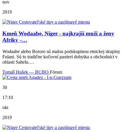
nov
2019
Kmeň Wodaabe, Niger - najkrajší muži a ženy
Afriky -…
Wodaabe alebo Bororo sú malou podskupinou etnickej skupiny
Fulani. Sú to tradične kočovní pastieri dobytka a obchodníci v
oblasti Sahelu.…
Tomáš Hušek — BUBO
Fórum
30
17:10
okt
2019