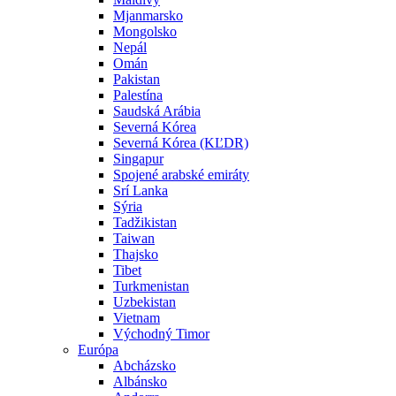
Mjanmarsko
Mongolsko
Nepál
Omán
Pakistan
Palestína
Saudská Arábia
Severná Kórea
Severná Kórea (KĽDR)
Singapur
Spojené arabské emiráty
Srí Lanka
Sýria
Tadžikistan
Taiwan
Thajsko
Tibet
Turkmenistan
Uzbekistan
Vietnam
Východný Timor
Európa
Abcházsko
Albánsko