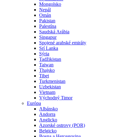
Mongolsko
Nepál
Omán
Pakistan
Palestína
Saudská Arábia
Singapur
Spojené arabské emiráty
Srí Lanka
Sýria
Tadžikistan
Taiwan
Thajsko
Tibet
Turkmenistan
Uzbekistan
Vietnam
Východný Timor
Európa
Albánsko
Andorra
Anglicko
Azorské ostrovy (POR)
Belgicko
Bosna a Hercegovina