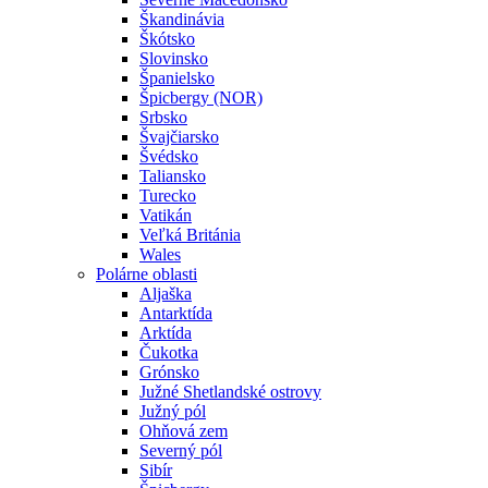
Škandinávia
Škótsko
Slovinsko
Španielsko
Špicbergy (NOR)
Srbsko
Švajčiarsko
Švédsko
Taliansko
Turecko
Vatikán
Veľká Británia
Wales
Polárne oblasti
Aljaška
Antarktída
Arktída
Čukotka
Grónsko
Južné Shetlandské ostrovy
Južný pól
Ohňová zem
Severný pól
Sibír