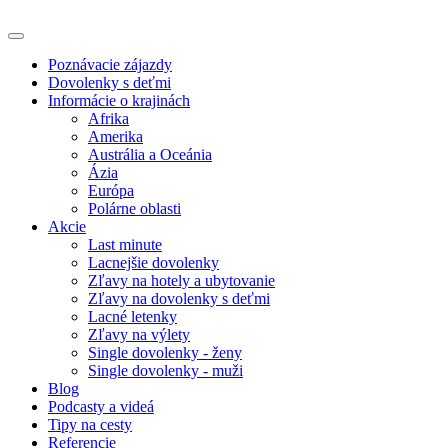
Poznávacie zájazdy
Dovolenky s deťmi
Informácie o krajinách
Afrika
Amerika
Austrália a Oceánia
Ázia
Európa
Polárne oblasti
Akcie
Last minute
Lacnejšie dovolenky
Zľavy na hotely a ubytovanie
Zľavy na dovolenky s deťmi
Lacné letenky
Zľavy na výlety
Single dovolenky - ženy
Single dovolenky - muži
Blog
Podcasty a videá
Tipy na cesty
Referencie