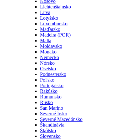
Kosovo
Lichtenštajnsko
Litva
Lotyšsko
Luxembursko
Maďarsko
Madeira (POR)
Malta
Moldavsko
Monako
Nemecko
Nórsko
Osetsko
Podnestersko
Poľsko
Portugalsko
Rakúsko
Rumunsko
Rusko
San Maríno
Severné Írsko
Severné Macedónsko
Škandinávia
Škótsko
Slovensko