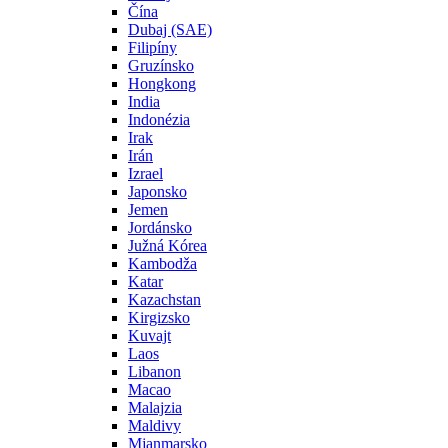
Čína
Dubaj (SAE)
Filipíny
Gruzínsko
Hongkong
India
Indonézia
Irak
Irán
Izrael
Japonsko
Jemen
Jordánsko
Južná Kórea
Kambodža
Katar
Kazachstan
Kirgizsko
Kuvajt
Laos
Libanon
Macao
Malajzia
Maldivy
Mjanmarsko