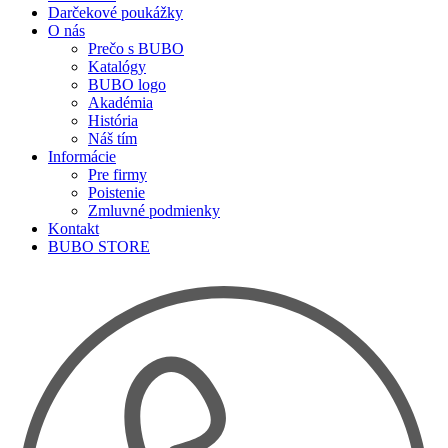
Darčekové poukážky
O nás
Prečo s BUBO
Katalógy
BUBO logo
Akadémia
História
Náš tím
Informácie
Pre firmy
Poistenie
Zmluvné podmienky
Kontakt
BUBO STORE