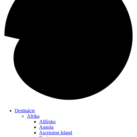
Destinácie
Afrika
Alžírsko
Angola
Ascension Island