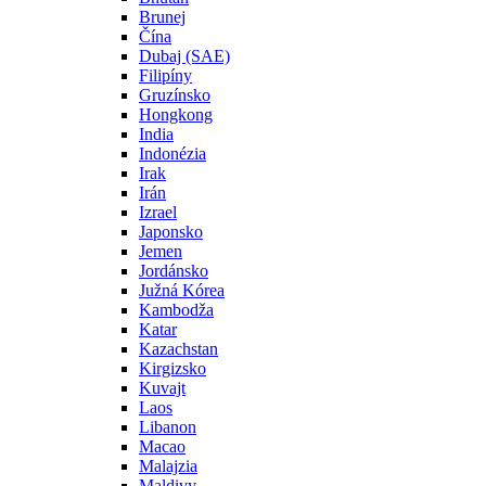
Brunej
Čína
Dubaj (SAE)
Filipíny
Gruzínsko
Hongkong
India
Indonézia
Irak
Irán
Izrael
Japonsko
Jemen
Jordánsko
Južná Kórea
Kambodža
Katar
Kazachstan
Kirgizsko
Kuvajt
Laos
Libanon
Macao
Malajzia
Maldivy