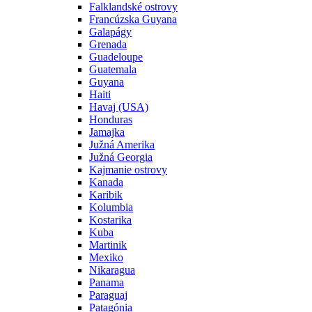
Falklandské ostrovy
Francúzska Guyana
Galapágy
Grenada
Guadeloupe
Guatemala
Guyana
Haiti
Havaj (USA)
Honduras
Jamajka
Južná Amerika
Južná Georgia
Kajmanie ostrovy
Kanada
Karibik
Kolumbia
Kostarika
Kuba
Martinik
Mexiko
Nikaragua
Panama
Paraguaj
Patagónia