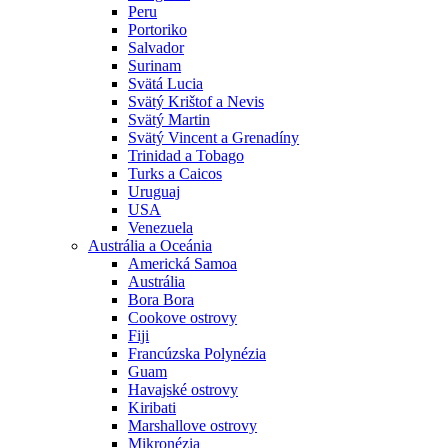
Peru
Portoriko
Salvador
Surinam
Svätá Lucia
Svätý Krištof a Nevis
Svätý Martin
Svätý Vincent a Grenadíny
Trinidad a Tobago
Turks a Caicos
Uruguaj
USA
Venezuela
Austrália a Oceánia
Americká Samoa
Austrália
Bora Bora
Cookove ostrovy
Fiji
Francúzska Polynézia
Guam
Havajské ostrovy
Kiribati
Marshallove ostrovy
Mikronézia