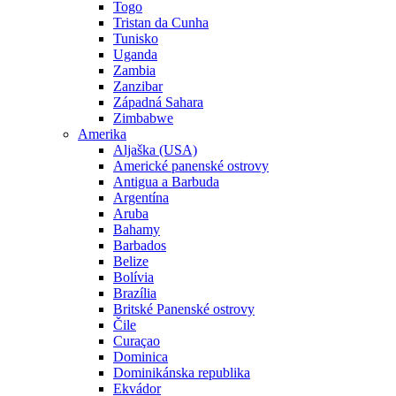
Togo
Tristan da Cunha
Tunisko
Uganda
Zambia
Zanzibar
Západná Sahara
Zimbabwe
Amerika
Aljaška (USA)
Americké panenské ostrovy
Antigua a Barbuda
Argentína
Aruba
Bahamy
Barbados
Belize
Bolívia
Brazília
Britské Panenské ostrovy
Čile
Curaçao
Dominica
Dominikánska republika
Ekvádor