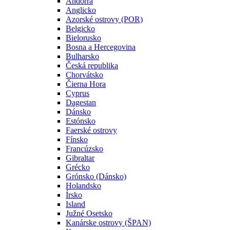
Andorra
Anglicko
Azorské ostrovy (POR)
Belgicko
Bielorusko
Bosna a Hercegovina
Bulharsko
Česká republika
Chorvátsko
Čierna Hora
Cyprus
Dagestan
Dánsko
Estónsko
Faerské ostrovy
Fínsko
Francúzsko
Gibraltar
Grécko
Grónsko (Dánsko)
Holandsko
Írsko
Island
Južné Osetsko
Kanárske ostrovy (ŠPAN)