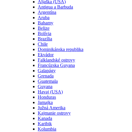
Aljaška (USA)
Antigua a Barbuda
Argentína
Aruba
Bahamy
Belize
Bolívia
Brazília
Chile
Dominikánska republika
Ekvádor
Falklandské ostrovy
Francúzska Guyana
Galapágy
Grenada
Guatemala
Guyana
Havaj (USA)
Honduras
Jamajka
Južná Amerika
Kajmanie ostrovy
Kanada
Karibik
Kolumbia