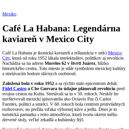
Mexiko
Café La Habana: Legendárna
kaviareň v Mexico City
Café La Habana je ikonická kaviareň a reštaurácia v srdci
Mexico
City
, ktorá od roku 1952 lákala intelektuálov, politikov aj revolúcie.
Nachádza sa na adrese
Morelos 62 v štvrti Juárez
, blízko
historického centra. Toto miesto je stále symbolom mexickej kultúry
a stretávacím bodom slávnych osobností.
Založená bola v roku 1952
a sa rýchlo stalo epicentrom debát.
Fidel Castro
a Che Guevara tu údajne plánovali revolúciu
pred
svojou cestou na Kubu. Stretávali sa tu v 50. rokoch. Neskôr ho
navštevovali mexickí spisovatelia ako Octavio Paz či Carlos
Fuentes, politici a umelci. V 60. rokoch bola centrom protivládnych
rozhovorov, no prežila vďaka výbornej káve a jedlu. Dnes je to
turistická pamiatka s retro atmosférou, ktorú tvoria okrem iného
drevené stoly, veľké zrkadlá a kubánsky štýl.