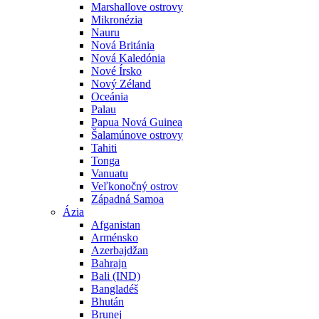
Marshallove ostrovy
Mikronézia
Nauru
Nová Británia
Nová Kaledónia
Nové Írsko
Nový Zéland
Oceánia
Palau
Papua Nová Guinea
Šalamúnove ostrovy
Tahiti
Tonga
Vanuatu
Veľkonočný ostrov
Západná Samoa
Ázia
Afganistan
Arménsko
Azerbajdžan
Bahrajn
Bali (IND)
Bangladéš
Bhután
Brunej