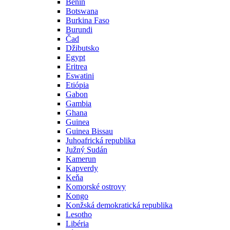
Benin
Botswana
Burkina Faso
Burundi
Čad
Džibutsko
Egypt
Eritrea
Eswatini
Etiópia
Gabon
Gambia
Ghana
Guinea
Guinea Bissau
Juhoafrická republika
Južný Sudán
Kamerun
Kapverdy
Keňa
Komorské ostrovy
Kongo
Konžská demokratická republika
Lesotho
Libéria