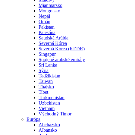
Mjanmarsko
Mongolsko
Nepál
Omán
Pakistan
Palestína
Saudská Arábia
Severná Kórea
Severná Kórea (KĽDR)
Singapur
Spojené arabské emiráty
Srí Lanka
Sýria
Tadžikistan
Taiwan
Thajsko
Tibet
Turkmenistan
Uzbekistan
Vietnam
Východný Timor
Európa
Abcházsko
Albánsko