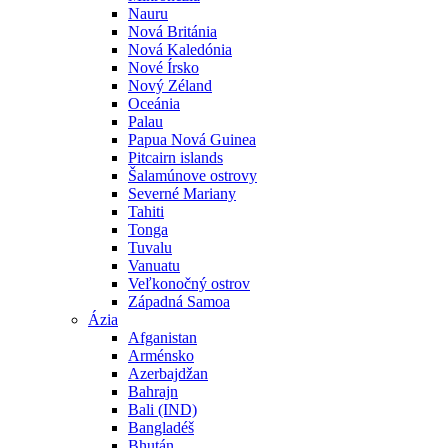
Nauru
Nová Británia
Nová Kaledónia
Nové Írsko
Nový Zéland
Oceánia
Palau
Papua Nová Guinea
Pitcairn islands
Šalamúnove ostrovy
Severné Mariany
Tahiti
Tonga
Tuvalu
Vanuatu
Veľkonočný ostrov
Západná Samoa
Ázia
Afganistan
Arménsko
Azerbajdžan
Bahrajn
Bali (IND)
Bangladéš
Bhután