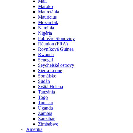
Mali
Maroko
Mauretánia
Maurícius
Mozambik
Namíbia
Nigéria
Pobrežie Slonoviny
Réunion (FRA)
Rovníková Guinea
Rwanda
Senegal
Seychelské ostrovy
Sierra Leone
Somálsko
Sudán
Svätá Helena
Tanzánia
Togo
Tunisko
Uganda
Zambia
Zanzibar
Zimbabwe
Amerika