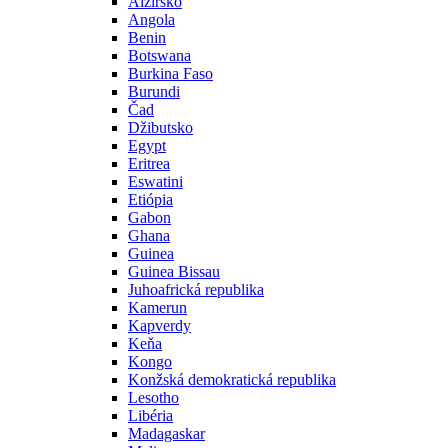
Alžírsko
Angola
Benin
Botswana
Burkina Faso
Burundi
Čad
Džibutsko
Egypt
Eritrea
Eswatini
Etiópia
Gabon
Ghana
Guinea
Guinea Bissau
Juhoafrická republika
Kamerun
Kapverdy
Keňa
Kongo
Konžská demokratická republika
Lesotho
Libéria
Madagaskar