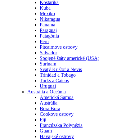
Kostarika
Kuba
Mexiko
Nikaragua
Panama
Paraguaj
Patagónia
Peru
Pitcairnove ostrovy
Salvador
Spojené štáty americké (USA)
Surinam
Svätý Krištof a Nevis
Trinidad a Tobago
Turks a Caicos
Uruguaj
Austrália a Oceánia
Americká Samoa
Austrália
Bora Bora
Cookove ostrovy
Fiji
Francúzska Polynézia
Guam
Havajské ostrovy