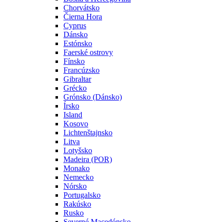
Chorvátsko
Čierna Hora
Cyprus
Dánsko
Estónsko
Faerské ostrovy
Fínsko
Francúzsko
Gibraltar
Grécko
Grónsko (Dánsko)
Írsko
Island
Kosovo
Lichtenštajnsko
Litva
Lotyšsko
Madeira (POR)
Monako
Nemecko
Nórsko
Portugalsko
Rakúsko
Rusko
Severné Macedónsko