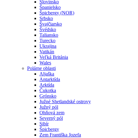
Slovinsko
Španielsko
Špicbergy (NOR)
Srbsko
Švajčiarsko
Švédsko
Taliansko
Turecko
Ukrajina
Vatikán
Veľká Británia
Wales
Polárne oblasti
Aljaška
Antarktída
Arktída
Čukotka
Grónsko
Južné Shetlandské ostrovy
Južný pól
Ohňová zem
Severný pól
Sibír
Špicbergy
Zem Františka Jozefa