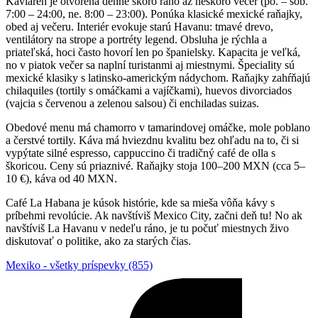
Kaviareň je otvorená denne skoro ráno až neskoro večer (po. – sob.
7:00 – 24:00, ne. 8:00 – 23:00). Ponúka klasické mexické raňajky,
obed aj večeru. Interiér evokuje starú Havаnu: tmavé drevo,
ventilátory na strope a portréty legend. Obsluha je rýchla a
priateľská, hoci často hovorí len po španielsky. Kapacita je veľká,
no v piatok večer sa naplní turistanmi aj miestnymi. Špeciality sú
mexické klasiky s latinsko-americkým nádychom. Raňajky zahŕňajú
chilaquiles (tortily s omáčkami a vajíčkami), huevos divorciados
(vajcia s červenou a zelenou salsou) či enchiladas suizas.
Obedové menu má chamorro v tamarindovej omáčke, mole poblano
a čerstvé tortily. Káva má hviezdnu kvalitu bez ohľadu na to, či si
vypýtate silné espresso, cappuccino či tradičný café de olla s
škoricou. Ceny sú priaznivé. Raňajky stoja 100–200 MXN (cca 5–
10 €), káva od 40 MXN.
Café La Habana je kúsok histórie, kde sa mieša vôňa kávy s
príbehmi revolúcie. Ak navštíviš Mexico City, začni deň tu! No ak
navštíviš La Havanu v nedeľu ráno, je tu počuť miestnych živo
diskutovať o politike, ako za starých čias.
Mexiko - všetky príspevky (855)