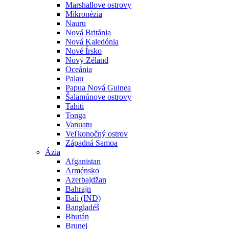
Marshallove ostrovy
Mikronézia
Nauru
Nová Británia
Nová Kaledónia
Nové Írsko
Nový Zéland
Oceánia
Palau
Papua Nová Guinea
Šalamúnove ostrovy
Tahiti
Tonga
Vanuatu
Veľkonočný ostrov
Západná Samoa
Ázia
Afganistan
Arménsko
Azerbajdžan
Bahrajn
Bali (IND)
Bangladéš
Bhután
Brunej