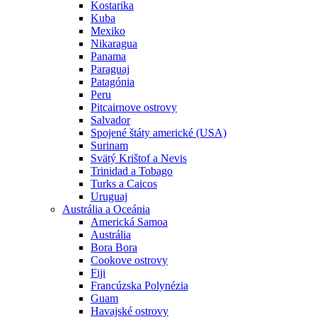
Kostarika
Kuba
Mexiko
Nikaragua
Panama
Paraguaj
Patagónia
Peru
Pitcairnove ostrovy
Salvador
Spojené štáty americké (USA)
Surinam
Svätý Krištof a Nevis
Trinidad a Tobago
Turks a Caicos
Uruguaj
Austrália a Oceánia
Americká Samoa
Austrália
Bora Bora
Cookove ostrovy
Fiji
Francúzska Polynézia
Guam
Havajské ostrovy