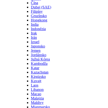
Čína
Dubaj (SAE)
Filipíny
Gruzínsko
Hongkong
India
Indonézia
Irak
Irán
Izrael
Japonsko
Jemen
Jordánsko
Južná Kórea
Kambodža
Katar
Kazachstan
Kirgizsko
Kuvajt
Laos
Libanon
Macao
Malajzia
Maldivy
Mjanmarsko