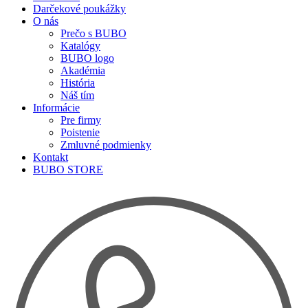
Darčekové poukážky
O nás
Prečo s BUBO
Katalógy
BUBO logo
Akadémia
História
Náš tím
Informácie
Pre firmy
Poistenie
Zmluvné podmienky
Kontakt
BUBO STORE