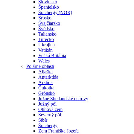
Slovinsko
Španielsko
Špicbergy (NOR)
Srbsko
Švajčiarsko
Švédsko
Taliansko
Turecko
Ukrajina
Vatikán
Veľká Británia
Wales
Polárne oblasti
Aljaška
Antarktída
Arktída
Čukotka
Grónsko
Južné Shetlandské ostrovy
Južný pól
Ohňová zem
Severný pól
Sibír
Špicbergy
Zem Františka Jozefa