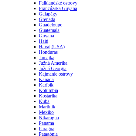
Falklandské ostrovy
Francúzska Guyana
Galapágy
Grenada
Guadeloupe
Guatemala
Guyana
Haiti
Havaj (USA)
Honduras
Jamajka
Južná Amerika
Južná Georgia
Kajmanie ostrovy
Kanada
Karibik
Kolumbia
Kostarika
Kuba
Martinik
Mexiko
Nikaragua
Panama
Paraguaj
Patagónia