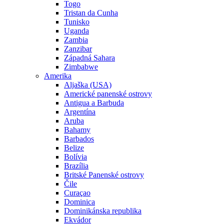
Togo
Tristan da Cunha
Tunisko
Uganda
Zambia
Zanzibar
Západná Sahara
Zimbabwe
Amerika
Aljaška (USA)
Americké panenské ostrovy
Antigua a Barbuda
Argentína
Aruba
Bahamy
Barbados
Belize
Bolívia
Brazília
Britské Panenské ostrovy
Čile
Curaçao
Dominica
Dominikánska republika
Ekvádor