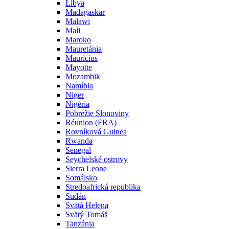
Líbya
Madagaskar
Malawi
Mali
Maroko
Mauretánia
Maurícius
Mayotte
Mozambik
Namíbia
Niger
Nigéria
Pobrežie Slonoviny
Réunion (FRA)
Rovníková Guinea
Rwanda
Senegal
Seychelské ostrovy
Sierra Leone
Somálsko
Stredoafrická republika
Sudán
Svätá Helena
Svätý Tomáš
Tanzánia