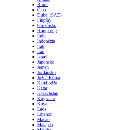
Brunej
Čína
Dubaj (SAE)
Filipíny
Gruzínsko
Hongkong
India
Indonézia
Irak
Irán
Izrael
Japonsko
Jemen
Jordánsko
Južná Kórea
Kambodža
Katar
Kazachstan
Kirgizsko
Kuvajt
Laos
Libanon
Macao
Malajzia
Maldivy