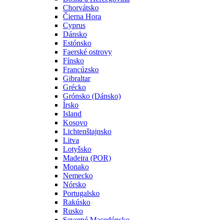
Chorvátsko
Čierna Hora
Cyprus
Dánsko
Estónsko
Faerské ostrovy
Fínsko
Francúzsko
Gibraltar
Grécko
Grónsko (Dánsko)
Írsko
Island
Kosovo
Lichtenštajnsko
Litva
Lotyšsko
Madeira (POR)
Monako
Nemecko
Nórsko
Portugalsko
Rakúsko
Rusko
Severné Macedónsko