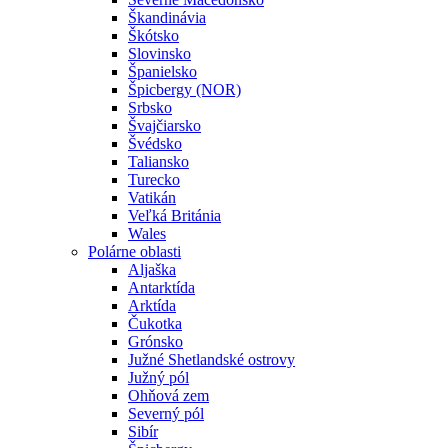
Škandinávia
Škótsko
Slovinsko
Španielsko
Špicbergy (NOR)
Srbsko
Švajčiarsko
Švédsko
Taliansko
Turecko
Vatikán
Veľká Británia
Wales
Polárne oblasti
Aljaška
Antarktída
Arktída
Čukotka
Grónsko
Južné Shetlandské ostrovy
Južný pól
Ohňová zem
Severný pól
Sibír