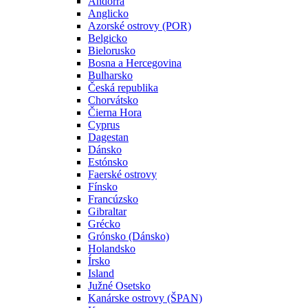
Andorra
Anglicko
Azorské ostrovy (POR)
Belgicko
Bielorusko
Bosna a Hercegovina
Bulharsko
Česká republika
Chorvátsko
Čierna Hora
Cyprus
Dagestan
Dánsko
Estónsko
Faerské ostrovy
Fínsko
Francúzsko
Gibraltar
Grécko
Grónsko (Dánsko)
Holandsko
Írsko
Island
Južné Osetsko
Kanárske ostrovy (ŠPAN)