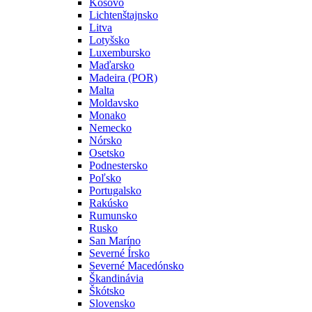
Kosovo
Lichtenštajnsko
Litva
Lotyšsko
Luxembursko
Maďarsko
Madeira (POR)
Malta
Moldavsko
Monako
Nemecko
Nórsko
Osetsko
Podnestersko
Poľsko
Portugalsko
Rakúsko
Rumunsko
Rusko
San Maríno
Severné Írsko
Severné Macedónsko
Škandinávia
Škótsko
Slovensko