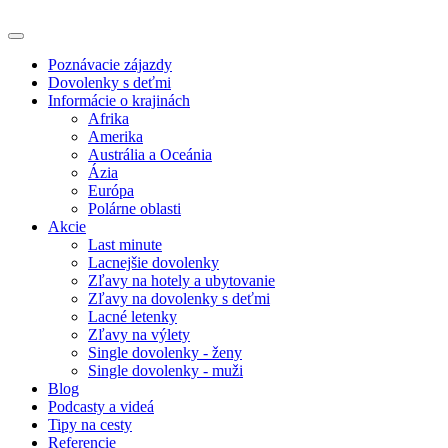
Poznávacie zájazdy
Dovolenky s deťmi
Informácie o krajinách
Afrika
Amerika
Austrália a Oceánia
Ázia
Európa
Polárne oblasti
Akcie
Last minute
Lacnejšie dovolenky
Zľavy na hotely a ubytovanie
Zľavy na dovolenky s deťmi
Lacné letenky
Zľavy na výlety
Single dovolenky - ženy
Single dovolenky - muži
Blog
Podcasty a videá
Tipy na cesty
Referencie