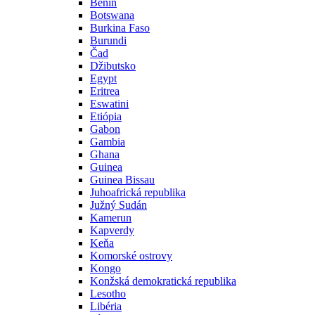
Benin
Botswana
Burkina Faso
Burundi
Čad
Džibutsko
Egypt
Eritrea
Eswatini
Etiópia
Gabon
Gambia
Ghana
Guinea
Guinea Bissau
Juhoafrická republika
Južný Sudán
Kamerun
Kapverdy
Keňa
Komorské ostrovy
Kongo
Konžská demokratická republika
Lesotho
Libéria