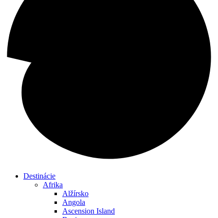
Destinácie
Afrika
Alžírsko
Angola
Ascension Island