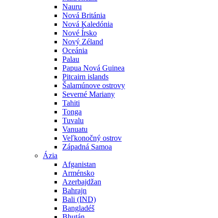
Nauru
Nová Británia
Nová Kaledónia
Nové Írsko
Nový Zéland
Oceánia
Palau
Papua Nová Guinea
Pitcairn islands
Šalamúnove ostrovy
Severné Mariany
Tahiti
Tonga
Tuvalu
Vanuatu
Veľkonočný ostrov
Západná Samoa
Ázia
Afganistan
Arménsko
Azerbajdžan
Bahrajn
Bali (IND)
Bangladéš
Bhután