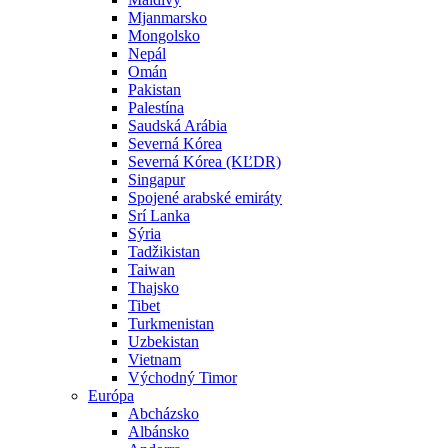
Mjanmarsko
Mongolsko
Nepál
Omán
Pakistan
Palestína
Saudská Arábia
Severná Kórea
Severná Kórea (KĽDR)
Singapur
Spojené arabské emiráty
Srí Lanka
Sýria
Tadžikistan
Taiwan
Thajsko
Tibet
Turkmenistan
Uzbekistan
Vietnam
Východný Timor
Európa
Abcházsko
Albánsko