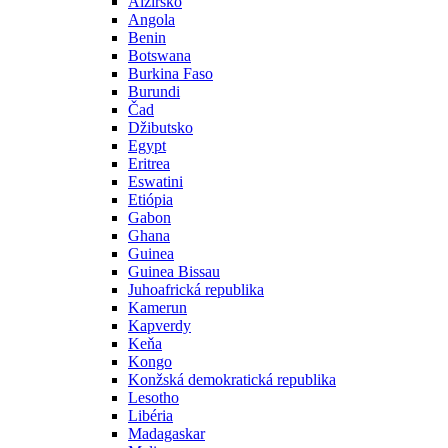
Alžírsko
Angola
Benin
Botswana
Burkina Faso
Burundi
Čad
Džibutsko
Egypt
Eritrea
Eswatini
Etiópia
Gabon
Ghana
Guinea
Guinea Bissau
Juhoafrická republika
Kamerun
Kapverdy
Keňa
Kongo
Konžská demokratická republika
Lesotho
Libéria
Madagaskar