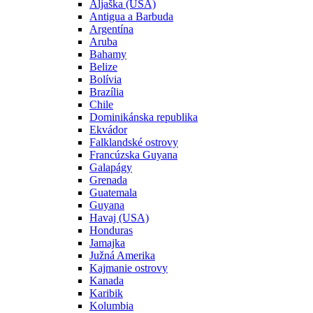
Aljaška (USA)
Antigua a Barbuda
Argentína
Aruba
Bahamy
Belize
Bolívia
Brazília
Chile
Dominikánska republika
Ekvádor
Falklandské ostrovy
Francúzska Guyana
Galapágy
Grenada
Guatemala
Guyana
Havaj (USA)
Honduras
Jamajka
Južná Amerika
Kajmanie ostrovy
Kanada
Karibik
Kolumbia