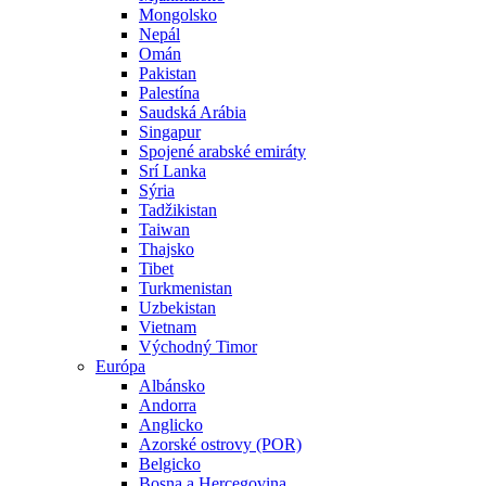
Mongolsko
Nepál
Omán
Pakistan
Palestína
Saudská Arábia
Singapur
Spojené arabské emiráty
Srí Lanka
Sýria
Tadžikistan
Taiwan
Thajsko
Tibet
Turkmenistan
Uzbekistan
Vietnam
Východný Timor
Európa
Albánsko
Andorra
Anglicko
Azorské ostrovy (POR)
Belgicko
Bosna a Hercegovina