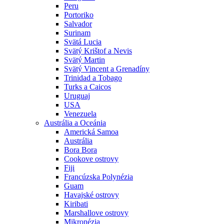
Peru
Portoriko
Salvador
Surinam
Svätá Lucia
Svätý Krištof a Nevis
Svätý Martin
Svätý Vincent a Grenadíny
Trinidad a Tobago
Turks a Caicos
Uruguaj
USA
Venezuela
Austrália a Oceánia
Americká Samoa
Austrália
Bora Bora
Cookove ostrovy
Fiji
Francúzska Polynézia
Guam
Havajské ostrovy
Kiribati
Marshallove ostrovy
Mikronézia