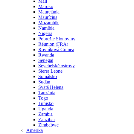
Mali
Maroko
Mauretánia
Maurícius
Mozambik
Namíbia
Nigéria
Pobrežie Slonoviny
Réunion (FRA)
Rovníková Guinea
Rwanda
Senegal
Seychelské ostrovy
Sierra Leone
Somálsko
Sudán
Svätá Helena
Tanzánia
Togo
Tunisko
Uganda
Zambia
Zanzibar
Zimbabwe
Amerika