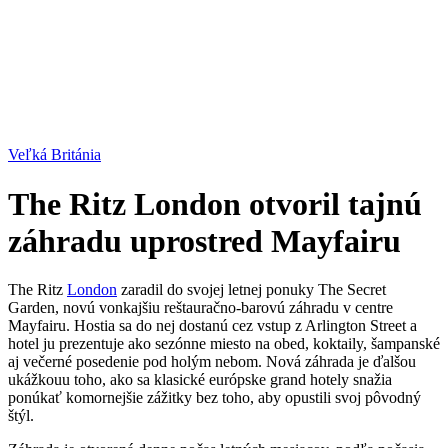
Veľká Británia
The Ritz London otvoril tajnú
záhradu uprostred Mayfairu
The Ritz
London
zaradil do svojej letnej ponuky The Secret
Garden, novú vonkajšiu reštauračno-barovú záhradu v centre
Mayfairu. Hostia sa do nej dostanú cez vstup z Arlington Street a
hotel ju prezentuje ako sezónne miesto na obed, koktaily, šampanské
aj večerné posedenie pod holým nebom. Nová záhrada je ďalšou
ukážkouu toho, ako sa klasické európske grand hotely snažia
ponúkať komornejšie zážitky bez toho, aby opustili svoj pôvodný
štýl.