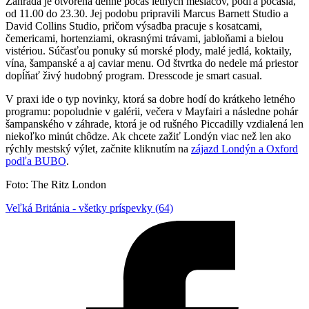
Záhrada je otvorená denne počas letných mesiacov, podľa počasia,
od 11.00 do 23.30. Jej podobu pripravili Marcus Barnett Studio a
David Collins Studio, pričom výsadba pracuje s kosatcami,
čemericami, hortenziami, okrasnými trávami, jabloňami a bielou
vistériou. Súčasťou ponuky sú morské plody, malé jedlá, koktaily,
vína, šampanské a aj caviar menu. Od štvrtka do nedele má priestor
dopĺňať živý hudobný program. Dresscode je smart casual.
V praxi ide o typ novinky, ktorá sa dobre hodí do krátkeho letného
programu: popoludnie v galérii, večera v Mayfairi a následne pohár
šampanského v záhrade, ktorá je od rušného Piccadilly vzdialená len
niekoľko minút chôdze. Ak chcete zažiť Londýn viac než len ako
rýchly mestský výlet, začnite kliknutím na
zájazd Londýn a Oxford
podľa BUBO
.
Foto: The Ritz London
Veľká Británia - všetky príspevky (64)