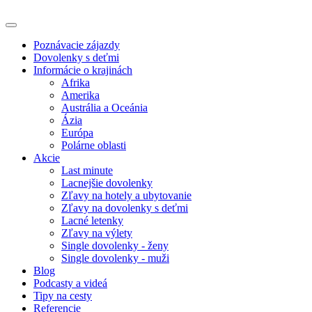
Poznávacie zájazdy
Dovolenky s deťmi
Informácie o krajinách
Afrika
Amerika
Austrália a Oceánia
Ázia
Európa
Polárne oblasti
Akcie
Last minute
Lacnejšie dovolenky
Zľavy na hotely a ubytovanie
Zľavy na dovolenky s deťmi
Lacné letenky
Zľavy na výlety
Single dovolenky - ženy
Single dovolenky - muži
Blog
Podcasty a videá
Tipy na cesty
Referencie