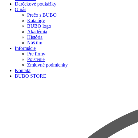
Darčekové poukážky
O nás
Prečo s BUBO
Katalógy
BUBO logo
Akadémia
História
Náš tím
Informácie
Pre firmy
Poistenie
Zmluvné podmienky
Kontakt
BUBO STORE