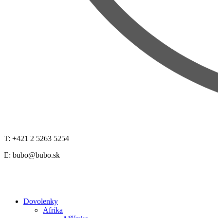
T: +421 2 5263 5254
E:
bubo@bubo.sk
Dovolenky
Afrika