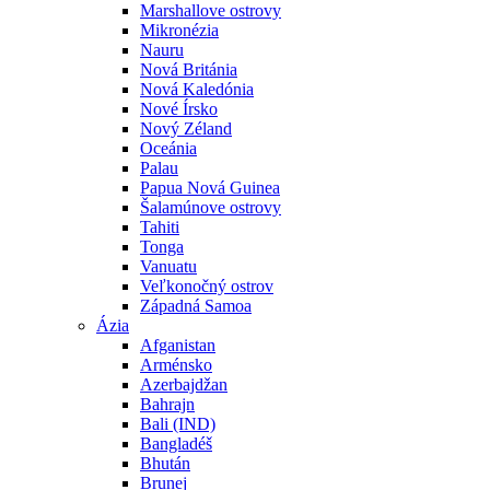
Marshallove ostrovy
Mikronézia
Nauru
Nová Británia
Nová Kaledónia
Nové Írsko
Nový Zéland
Oceánia
Palau
Papua Nová Guinea
Šalamúnove ostrovy
Tahiti
Tonga
Vanuatu
Veľkonočný ostrov
Západná Samoa
Ázia
Afganistan
Arménsko
Azerbajdžan
Bahrajn
Bali (IND)
Bangladéš
Bhután
Brunej