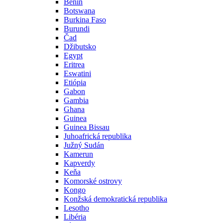
Benin
Botswana
Burkina Faso
Burundi
Čad
Džibutsko
Egypt
Eritrea
Eswatini
Etiópia
Gabon
Gambia
Ghana
Guinea
Guinea Bissau
Juhoafrická republika
Južný Sudán
Kamerun
Kapverdy
Keňa
Komorské ostrovy
Kongo
Konžská demokratická republika
Lesotho
Libéria