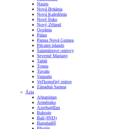
Nauru
Nová Británia
Nová Kaledónia
Nové Írsko
Nový Zéland
Oceánia
Palau
Papua Nová Guinea
Pitcairn islands
Šalamúnove ostrovy
Severné Mariany
Tahiti
Tonga
Tuvalu
Vanuatu
Veľkonočný ostrov
Západná Samoa
Ázia
Afganistan
Arménsko
Azerbajdžan
Bahrajn
Bali (IND)
Bangladéš
Bhután