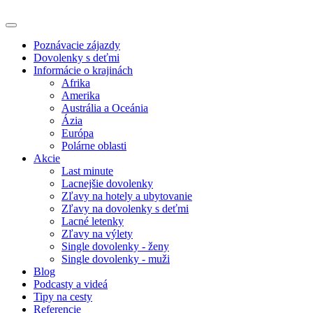
Poznávacie zájazdy
Dovolenky s deťmi
Informácie o krajinách
Afrika
Amerika
Austrália a Oceánia
Ázia
Európa
Polárne oblasti
Akcie
Last minute
Lacnejšie dovolenky
Zľavy na hotely a ubytovanie
Zľavy na dovolenky s deťmi
Lacné letenky
Zľavy na výlety
Single dovolenky - ženy
Single dovolenky - muži
Blog
Podcasty a videá
Tipy na cesty
Referencie