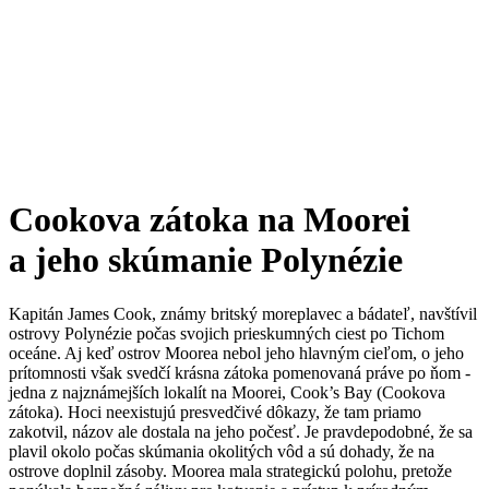
Cookova zátoka na Moorei
a jeho skúmanie Polynézie
Kapitán James Cook, známy britský moreplavec a bádateľ, navštívil
ostrovy Polynézie počas svojich prieskumných ciest po Tichom
oceáne. Aj keď ostrov Moorea nebol jeho hlavným cieľom, o jeho
prítomnosti však svedčí krásna zátoka pomenovaná práve po ňom -
jedna z najznámejších lokalít na Moorei, Cook’s Bay (Cookova
zátoka). Hoci neexistujú presvedčivé dôkazy, že tam priamo
zakotvil, názov ale dostala na jeho počesť. Je pravdepodobné, že sa
plavil okolo počas skúmania okolitých vôd a sú dohady, že na
ostrove doplnil zásoby. Moorea mala strategickú polohu, pretože