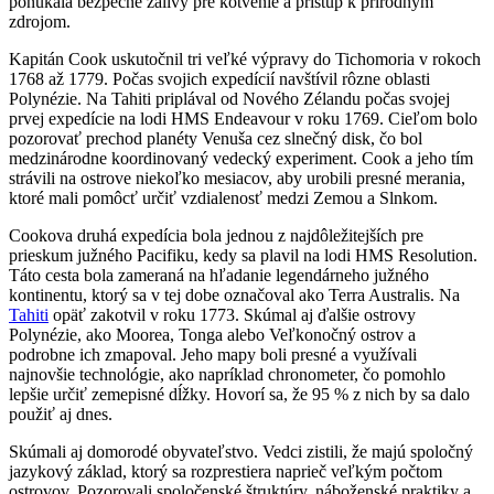
ponúkala bezpečné zálivy pre kotvenie a prístup k prírodným
zdrojom.
Kapitán Cook uskutočnil tri veľké výpravy do Tichomoria v rokoch
1768 až 1779. Počas svojich expedícií navštívil rôzne oblasti
Polynézie. Na Tahiti priplával od Nového Zélandu počas svojej
prvej expedície na lodi HMS Endeavour v roku 1769. Cieľom bolo
pozorovať prechod planéty Venuša cez slnečný disk, čo bol
medzinárodne koordinovaný vedecký experiment. Cook a jeho tím
strávili na ostrove niekoľko mesiacov, aby urobili presné merania,
ktoré mali pomôcť určiť vzdialenosť medzi Zemou a Slnkom.
Cookova druhá expedícia bola jednou z najdôležitejších pre
prieskum južného Pacifiku, kedy sa plavil na lodi HMS Resolution.
Táto cesta bola zameraná na hľadanie legendárneho južného
kontinentu, ktorý sa v tej dobe označoval ako Terra Australis. Na
Tahiti
opäť zakotvil v roku 1773. Skúmal aj ďalšie ostrovy
Polynézie, ako Moorea, Tonga alebo Veľkonočný ostrov a
podrobne ich zmapoval. Jeho mapy boli presné a využívali
najnovšie technológie, ako napríklad chronometer, čo pomohlo
lepšie určiť zemepisné dĺžky. Hovorí sa, že 95 % z nich by sa dalo
použiť aj dnes.
Skúmali aj domorodé obyvateľstvo. Vedci zistili, že majú spoločný
jazykový základ, ktorý sa rozprestiera naprieč veľkým počtom
ostrovov. Pozorovali spoločenské štruktúry, náboženské praktiky a