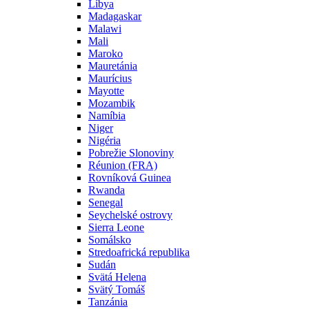
Líbya
Madagaskar
Malawi
Mali
Maroko
Mauretánia
Maurícius
Mayotte
Mozambik
Namíbia
Niger
Nigéria
Pobrežie Slonoviny
Réunion (FRA)
Rovníková Guinea
Rwanda
Senegal
Seychelské ostrovy
Sierra Leone
Somálsko
Stredoafrická republika
Sudán
Svätá Helena
Svätý Tomáš
Tanzánia