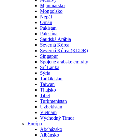
Mjanmarsko
Mongolsko
Nepál
Omán
Pakistan
Palestína
Saudská Arábia
Severná Kórea
Severná Kórea (KĽDR)
Singapur
Spojené arabské emiráty
Srí Lanka
Sýria
Tadžikistan
Taiwan
Thajsko
Tibet
Turkmenistan
Uzbekistan
Vietnam
Východný Timor
Európa
Abcházsko
Albánsko