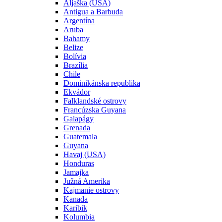
Aljaška (USA)
Antigua a Barbuda
Argentína
Aruba
Bahamy
Belize
Bolívia
Brazília
Chile
Dominikánska republika
Ekvádor
Falklandské ostrovy
Francúzska Guyana
Galapágy
Grenada
Guatemala
Guyana
Havaj (USA)
Honduras
Jamajka
Južná Amerika
Kajmanie ostrovy
Kanada
Karibik
Kolumbia