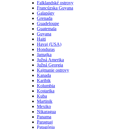
Falklandské ostrovy
Francúzska Guyana
Galapágy
Grenada
Guadeloupe
Guatemala
Guyana
Haiti
Havaj (USA)
Honduras
Jamajka
Južná Amerika
Južná Georgia
Kajmanie ostrovy
Kanada
Karibik
Kolumbia
Kostarika
Kuba
Martinik
Mexiko
Nikaragua
Panama
Paraguaj
Patagónia