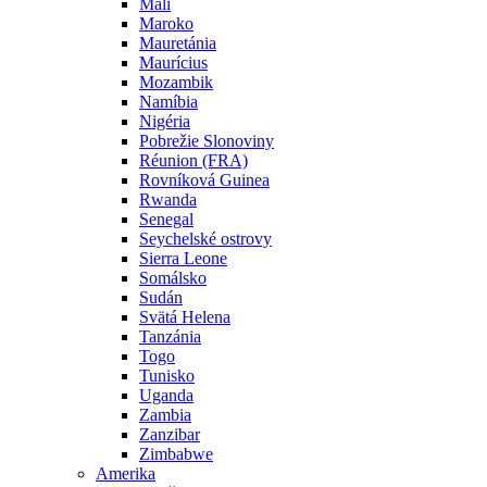
Mali
Maroko
Mauretánia
Maurícius
Mozambik
Namíbia
Nigéria
Pobrežie Slonoviny
Réunion (FRA)
Rovníková Guinea
Rwanda
Senegal
Seychelské ostrovy
Sierra Leone
Somálsko
Sudán
Svätá Helena
Tanzánia
Togo
Tunisko
Uganda
Zambia
Zanzibar
Zimbabwe
Amerika