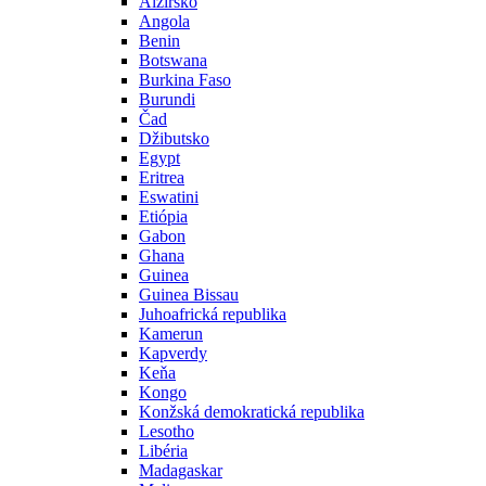
Alžírsko
Angola
Benin
Botswana
Burkina Faso
Burundi
Čad
Džibutsko
Egypt
Eritrea
Eswatini
Etiópia
Gabon
Ghana
Guinea
Guinea Bissau
Juhoafrická republika
Kamerun
Kapverdy
Keňa
Kongo
Konžská demokratická republika
Lesotho
Libéria
Madagaskar