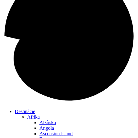
Destinácie
Afrika
Alžírsko
Angola
Ascension Island