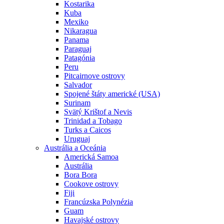
Kostarika
Kuba
Mexiko
Nikaragua
Panama
Paraguaj
Patagónia
Peru
Pitcairnove ostrovy
Salvador
Spojené štáty americké (USA)
Surinam
Svätý Krištof a Nevis
Trinidad a Tobago
Turks a Caicos
Uruguaj
Austrália a Oceánia
Americká Samoa
Austrália
Bora Bora
Cookove ostrovy
Fiji
Francúzska Polynézia
Guam
Havajské ostrovy