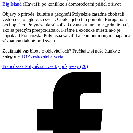
Big Island
(Hawai'i) po konflikte s domorodcami prišiel o život.
Objavy o prírode, kultúre a geografii Polynézie zásadne obohatili
vedomosti o tejto časti sveta. Cook a jeho tím pomohli Európanom
pochopiť, že Polynézania sú sofistikovaná kultúra, nie „primitívna“,
ako sa predtým predpokladalo. Krásne a exotické miesta ako je
napríklad Francúzska Polynézia sa vďaka jeho podrobným mapám a
záznamom tak otvorili svetu.
Zaujímajú vás blogy o objaviteľoch? Prečítajte si naše články z
kategórie
TOP cestovatelia sveta
.
Francúzska Polynézia - všetky príspevky (26)