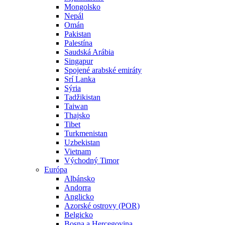
Mongolsko
Nepál
Omán
Pakistan
Palestína
Saudská Arábia
Singapur
Spojené arabské emiráty
Srí Lanka
Sýria
Tadžikistan
Taiwan
Thajsko
Tibet
Turkmenistan
Uzbekistan
Vietnam
Východný Timor
Európa
Albánsko
Andorra
Anglicko
Azorské ostrovy (POR)
Belgicko
Bosna a Hercegovina