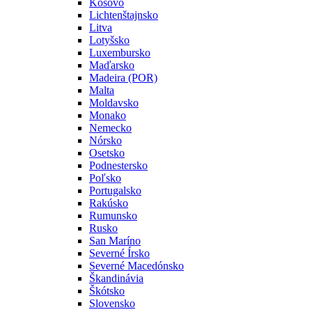
Kosovo
Lichtenštajnsko
Litva
Lotyšsko
Luxembursko
Maďarsko
Madeira (POR)
Malta
Moldavsko
Monako
Nemecko
Nórsko
Osetsko
Podnestersko
Poľsko
Portugalsko
Rakúsko
Rumunsko
Rusko
San Maríno
Severné Írsko
Severné Macedónsko
Škandinávia
Škótsko
Slovensko