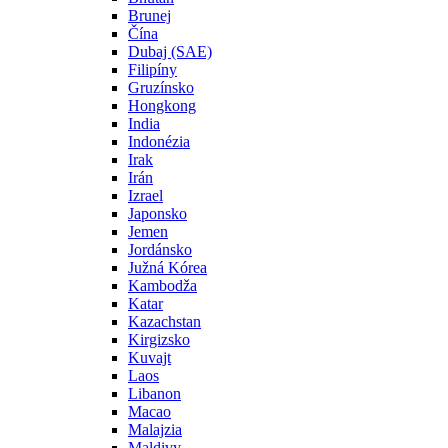
Brunej
Čína
Dubaj (SAE)
Filipíny
Gruzínsko
Hongkong
India
Indonézia
Irak
Irán
Izrael
Japonsko
Jemen
Jordánsko
Južná Kórea
Kambodža
Katar
Kazachstan
Kirgizsko
Kuvajt
Laos
Libanon
Macao
Malajzia
Maldivy