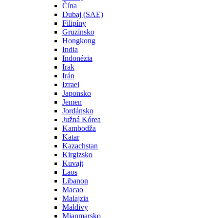
Čína
Dubaj (SAE)
Filipíny
Gruzínsko
Hongkong
India
Indonézia
Irak
Irán
Izrael
Japonsko
Jemen
Jordánsko
Južná Kórea
Kambodža
Katar
Kazachstan
Kirgizsko
Kuvajt
Laos
Libanon
Macao
Malajzia
Maldivy
Mjanmarsko