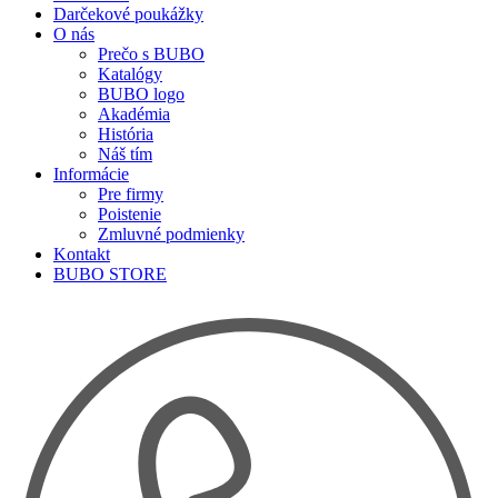
Darčekové poukážky
O nás
Prečo s BUBO
Katalógy
BUBO logo
Akadémia
História
Náš tím
Informácie
Pre firmy
Poistenie
Zmluvné podmienky
Kontakt
BUBO STORE