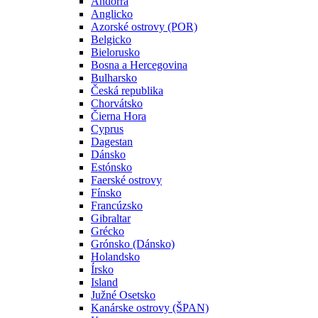
Andorra
Anglicko
Azorské ostrovy (POR)
Belgicko
Bielorusko
Bosna a Hercegovina
Bulharsko
Česká republika
Chorvátsko
Čierna Hora
Cyprus
Dagestan
Dánsko
Estónsko
Faerské ostrovy
Fínsko
Francúzsko
Gibraltar
Grécko
Grónsko (Dánsko)
Holandsko
Írsko
Island
Južné Osetsko
Kanárske ostrovy (ŠPAN)