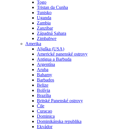
Togo
Tristan da Cunha
Tunisko
Uganda
Zambia
Zanzibar
Západná Sahara
Zimbabwe
Amerika
Aljaška (USA)
Americké panenské ostrovy
Antigua a Barbuda
Argentína
Aruba
Bahamy
Barbados
Belize
Bolívia
Brazília
Britské Panenské ostrovy
Čile
Curaçao
Dominica
Dominikánska republika
Ekvádor