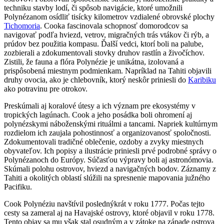
techniku stavby lodí, či spôsob navigácie, ktoré umožnili
Polynézanom osídliť tisícky kilometrov vzdialené obrovské plochy
Tichomoria
. Cooka fascinovala schopnosť domorodcov sa
navigovať podľa hviezd, vetrov, migračných trás vtákov či rýb, a
prúdov bez použitia kompasu. Ďalší vedci, ktorí boli na palube,
zozbierali a zdokumentovali stovky druhov rastlín a živočíchov.
Zistili, že fauna a flóra Polynézie je unikátna, izolovaná a
prispôsobená miestnym podmienkam. Napríklad na Tahiti objavili
druhy ovocia, ako je chlebovník, ktorý neskôr priniesli do
Karibiku
ako potravinu pre otrokov.
Preskúmali aj koralové útesy a ich význam pre ekosystémy v
tropických lagúnach. Cook a jeho posádka boli ohromení aj
polynézskymi náboženskými rituálmi a tancami. Napriek kultúrnym
rozdielom ich zaujala pohostinnosť a organizovanosť spoločnosti.
Zdokumentovali tradičné oblečenie, ozdoby a zvyky miestnych
obyvateľov. Ich popisy a ilustrácie priniesli prvé podrobné správy o
Polynézanoch do Európy. Súčasťou výpravy boli aj astronómovia.
Skúmali polohu ostrovov, hviezd a navigačných bodov. Záznamy z
Tahiti a okolitých oblastí slúžili na spresnenie mapovania južného
Pacifiku.
Cook Polynéziu navštívil poslednýkrát v roku 1777. Počas tejto
cesty sa zameral aj na Havajské ostrovy, ktoré objavil v roku 1778.
Tento objav sa mu však stal osudným a v zátoke na západe ostrova