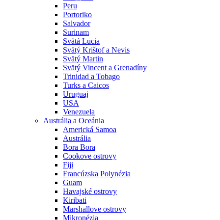
Peru
Portoriko
Salvador
Surinam
Svätá Lucia
Svätý Krištof a Nevis
Svätý Martin
Svätý Vincent a Grenadíny
Trinidad a Tobago
Turks a Caicos
Uruguaj
USA
Venezuela
Austrália a Oceánia
Americká Samoa
Austrália
Bora Bora
Cookove ostrovy
Fiji
Francúzska Polynézia
Guam
Havajské ostrovy
Kiribati
Marshallove ostrovy
Mikronézia