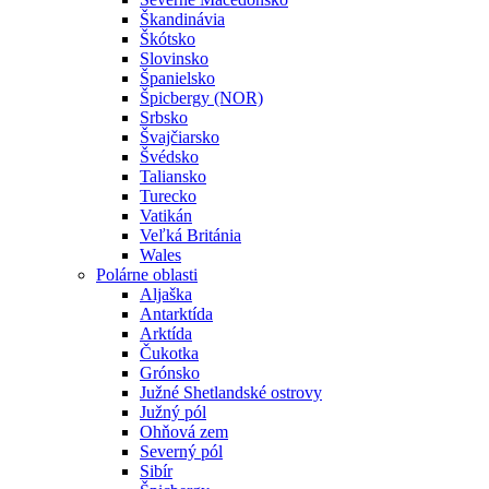
Škandinávia
Škótsko
Slovinsko
Španielsko
Špicbergy (NOR)
Srbsko
Švajčiarsko
Švédsko
Taliansko
Turecko
Vatikán
Veľká Británia
Wales
Polárne oblasti
Aljaška
Antarktída
Arktída
Čukotka
Grónsko
Južné Shetlandské ostrovy
Južný pól
Ohňová zem
Severný pól
Sibír