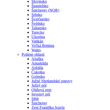
Slovinsko
Španielsko
Špicbergy (NOR)
Srbsko
Švajčiarsko
Švédsko
Taliansko
Turecko
Ukrajina
Vatikán
Veľká Británia
Wales
Polárne oblasti
Aljaška
Antarktída
Arktída
Čukotka
Grónsko
Južné Shetlandské ostrovy
Južný pól
Ohňová zem
Severný pól
Sibír
Špicbergy
Zem Františka Jozefa