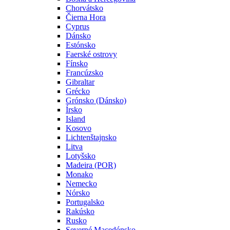
Chorvátsko
Čierna Hora
Cyprus
Dánsko
Estónsko
Faerské ostrovy
Fínsko
Francúzsko
Gibraltar
Grécko
Grónsko (Dánsko)
Írsko
Island
Kosovo
Lichtenštajnsko
Litva
Lotyšsko
Madeira (POR)
Monako
Nemecko
Nórsko
Portugalsko
Rakúsko
Rusko
Severné Macedónsko