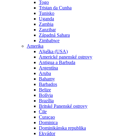
Togo
Tristan da Cunha
Tunisko
Uganda
Zambia
Zanzibar
Západná Sahara
Zimbabwe
Amerika
Aljaška (USA)
Americké panenské ostrovy
Antigua a Barbuda
Argentína
Aruba
Bahamy
Barbados
Belize
Bolívia
Brazília
Britské Panenské ostrovy
Čile
Curaçao
Dominica
Dominikánska republika
Ekvádor