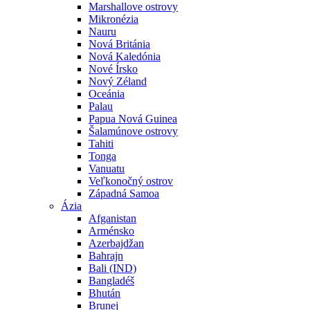
Marshallove ostrovy
Mikronézia
Nauru
Nová Británia
Nová Kaledónia
Nové Írsko
Nový Zéland
Oceánia
Palau
Papua Nová Guinea
Šalamúnove ostrovy
Tahiti
Tonga
Vanuatu
Veľkonočný ostrov
Západná Samoa
Ázia
Afganistan
Arménsko
Azerbajdžan
Bahrajn
Bali (IND)
Bangladéš
Bhután
Brunej