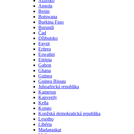
Alžírsko
Angola
Benin
Botswana
Burkina Faso
Burundi
Čad
Džibutsko
Egypt
Eritrea
Eswatini
Etiópia
Gabon
Ghana
Guinea
Guinea Bissau
Juhoafrická republika
Kamerun
Kapverdy
Keňa
Kongo
Konžská demokratická republika
Lesotho
Libéria
Madagaskar