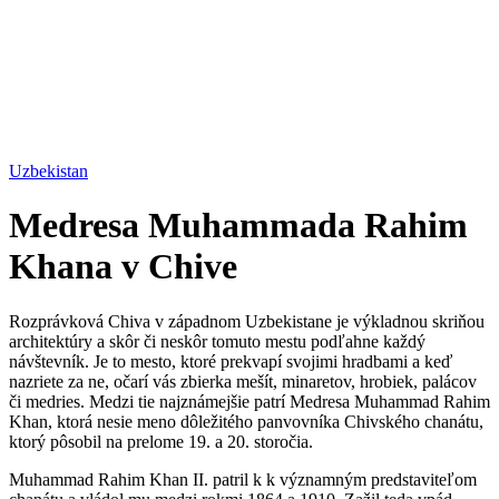
Uzbekistan
Medresa Muhammada Rahim
Khana v Chive
Rozprávková Chiva v západnom Uzbekistane je výkladnou skriňou
architektúry a skôr či neskôr tomuto mestu podľahne každý
návštevník. Je to mesto, ktoré prekvapí svojimi hradbami a keď
nazriete za ne, očarí vás zbierka mešít, minaretov, hrobiek, palácov
či medries. Medzi tie najznámejšie patrí Medresa Muhammad Rahim
Khan, ktorá nesie meno dôležitého panvovníka Chivského chanátu,
ktorý pôsobil na prelome 19. a 20. storočia.
Muhammad Rahim Khan II. patril k k významným predstaviteľom