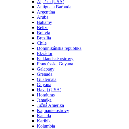
Aljaška (USA)
Antigua a Barbuda
Argentína
Aruba
Bahamy
Belize
Bolívia
Brazília
Chile
Dominikánska republika
Ekvádor
Falklandské ostrovy
Francúzska Guyana
Galapágy
Grenada
Guatemala
Guyana
Havaj (USA)
Honduras
Jamajka
Južná Amerika
Kajmanie ostrovy
Kanada
Karibik
Kolumbia