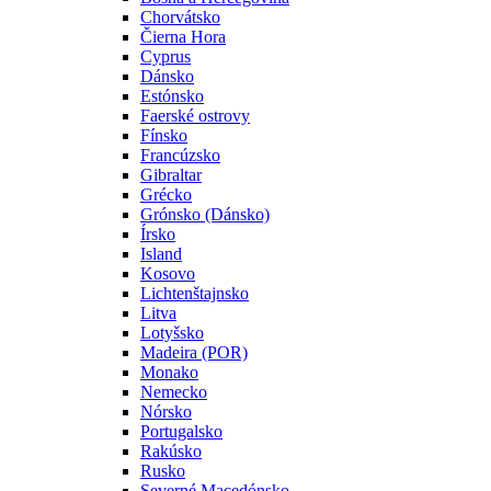
Chorvátsko
Čierna Hora
Cyprus
Dánsko
Estónsko
Faerské ostrovy
Fínsko
Francúzsko
Gibraltar
Grécko
Grónsko (Dánsko)
Írsko
Island
Kosovo
Lichtenštajnsko
Litva
Lotyšsko
Madeira (POR)
Monako
Nemecko
Nórsko
Portugalsko
Rakúsko
Rusko
Severné Macedónsko