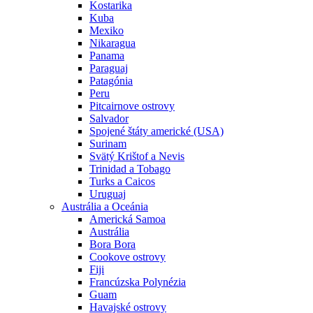
Kostarika
Kuba
Mexiko
Nikaragua
Panama
Paraguaj
Patagónia
Peru
Pitcairnove ostrovy
Salvador
Spojené štáty americké (USA)
Surinam
Svätý Krištof a Nevis
Trinidad a Tobago
Turks a Caicos
Uruguaj
Austrália a Oceánia
Americká Samoa
Austrália
Bora Bora
Cookove ostrovy
Fiji
Francúzska Polynézia
Guam
Havajské ostrovy