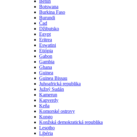
Benin
Botswana
Burkina Faso
Burundi
Čad
Džibutsko
Egypt
Eritrea
Eswatini
Etiópia
Gabon
Gambia
Ghana
Guinea
Guinea Bissau
Juhoafrická republika
Južný Sudán
Kamerun
Kapverdy
Keňa
Komorské ostrovy
Kongo
Konžská demokratická republika
Lesotho
Libéria