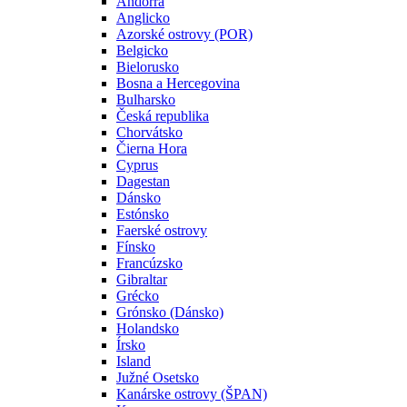
Andorra
Anglicko
Azorské ostrovy (POR)
Belgicko
Bielorusko
Bosna a Hercegovina
Bulharsko
Česká republika
Chorvátsko
Čierna Hora
Cyprus
Dagestan
Dánsko
Estónsko
Faerské ostrovy
Fínsko
Francúzsko
Gibraltar
Grécko
Grónsko (Dánsko)
Holandsko
Írsko
Island
Južné Osetsko
Kanárske ostrovy (ŠPAN)