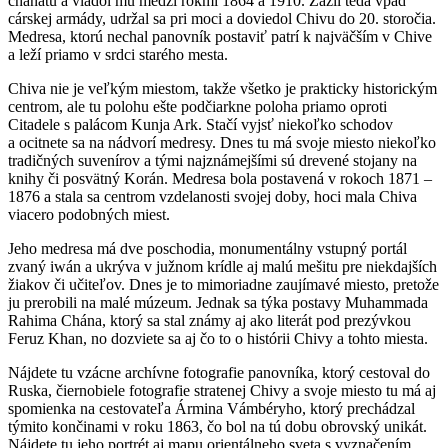
chanátu a vládol mu medzi rokmi 1864 a 1910. Zažil teda vpád
cárskej armády, udržal sa pri moci a doviedol Chivu do 20. storočia.
Medresa, ktorú nechal panovník postaviť patrí k najväčším v Chive
a leží priamo v srdci starého mesta.
Chiva nie je veľkým miestom, takže všetko je prakticky historickým
centrom, ale tu polohu ešte podčiarkne poloha priamo oproti
Citadele s palácom Kunja Ark. Stačí vyjsť niekoľko schodov
a ocitnete sa na nádvorí medresy. Dnes tu má svoje miesto niekoľko
tradičných suvenírov a tými najznámejšími sú drevené stojany na
knihy či posvätný Korán. Medresa bola postavená v rokoch 1871 –
1876 a stala sa centrom vzdelanosti svojej doby, hoci mala Chiva
viacero podobných miest.
Jeho medresa má dve poschodia, monumentálny vstupný portál
zvaný iwán a ukrýva v južnom krídle aj malú mešitu pre niekdajších
žiakov či učiteľov. Dnes je to mimoriadne zaujímavé miesto, pretože
ju prerobili na malé múzeum. Jednak sa týka postavy Muhammada
Rahima Chána, ktorý sa stal známy aj ako literát pod prezývkou
Feruz Khan, no dozviete sa aj čo to o histórii Chivy a tohto miesta.
Nájdete tu vzácne archívne fotografie panovníka, ktorý cestoval do
Ruska, čiernobiele fotografie stratenej Chivy a svoje miesto tu má aj
spomienka na cestovateľa Ármina Vámbéryho, ktorý prechádzal
týmito končinami v roku 1863, čo bol na tú dobu obrovský unikát.
Nájdete tu jeho portrét aj mapu orientálneho sveta s vyznačením