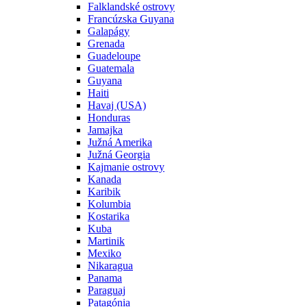
Falklandské ostrovy
Francúzska Guyana
Galapágy
Grenada
Guadeloupe
Guatemala
Guyana
Haiti
Havaj (USA)
Honduras
Jamajka
Južná Amerika
Južná Georgia
Kajmanie ostrovy
Kanada
Karibik
Kolumbia
Kostarika
Kuba
Martinik
Mexiko
Nikaragua
Panama
Paraguaj
Patagónia