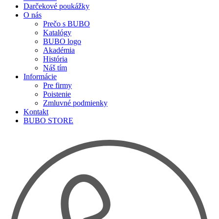
Darčekové poukážky
O nás
Prečo s BUBO
Katalógy
BUBO logo
Akadémia
História
Náš tím
Informácie
Pre firmy
Poistenie
Zmluvné podmienky
Kontakt
BUBO STORE