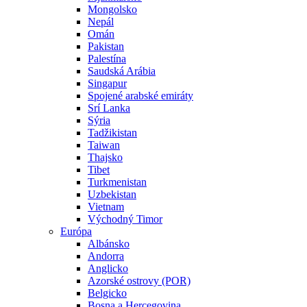
Mongolsko
Nepál
Omán
Pakistan
Palestína
Saudská Arábia
Singapur
Spojené arabské emiráty
Srí Lanka
Sýria
Tadžikistan
Taiwan
Thajsko
Tibet
Turkmenistan
Uzbekistan
Vietnam
Východný Timor
Európa
Albánsko
Andorra
Anglicko
Azorské ostrovy (POR)
Belgicko
Bosna a Hercegovina