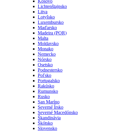
Kosovo
Lichtenštajnsko
Litva
Lotyšsko
Luxembursko
Maďarsko
Madeira (POR)
Malta
Moldavsko
Monako
Nemecko
Nórsko
Osetsko
Podnestersko
Poľsko
Portugalsko
Rakúsko
Rumunsko
Rusko
San Maríno
Severné Írsko
Severné Macedónsko
Škandinávia
Škótsko
Slovensko