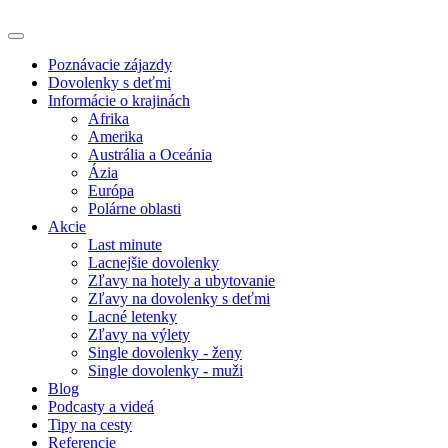
Poznávacie zájazdy
Dovolenky s deťmi
Informácie o krajinách
Afrika
Amerika
Austrália a Oceánia
Ázia
Európa
Polárne oblasti
Akcie
Last minute
Lacnejšie dovolenky
Zľavy na hotely a ubytovanie
Zľavy na dovolenky s deťmi
Lacné letenky
Zľavy na výlety
Single dovolenky - ženy
Single dovolenky - muži
Blog
Podcasty a videá
Tipy na cesty
Referencie