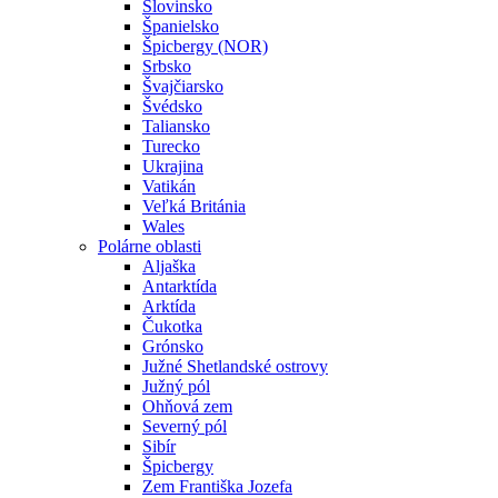
Slovinsko
Španielsko
Špicbergy (NOR)
Srbsko
Švajčiarsko
Švédsko
Taliansko
Turecko
Ukrajina
Vatikán
Veľká Británia
Wales
Polárne oblasti
Aljaška
Antarktída
Arktída
Čukotka
Grónsko
Južné Shetlandské ostrovy
Južný pól
Ohňová zem
Severný pól
Sibír
Špicbergy
Zem Františka Jozefa