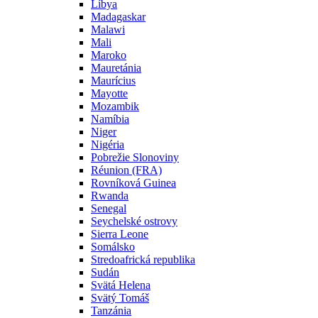
Líbya
Madagaskar
Malawi
Mali
Maroko
Mauretánia
Maurícius
Mayotte
Mozambik
Namíbia
Niger
Nigéria
Pobrežie Slonoviny
Réunion (FRA)
Rovníková Guinea
Rwanda
Senegal
Seychelské ostrovy
Sierra Leone
Somálsko
Stredoafrická republika
Sudán
Svätá Helena
Svätý Tomáš
Tanzánia