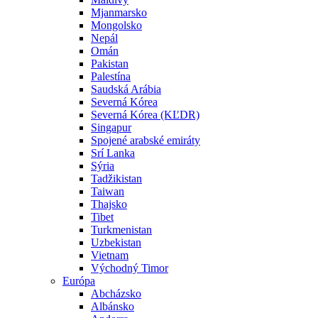
Mjanmarsko
Mongolsko
Nepál
Omán
Pakistan
Palestína
Saudská Arábia
Severná Kórea
Severná Kórea (KĽDR)
Singapur
Spojené arabské emiráty
Srí Lanka
Sýria
Tadžikistan
Taiwan
Thajsko
Tibet
Turkmenistan
Uzbekistan
Vietnam
Východný Timor
Európa
Abcházsko
Albánsko