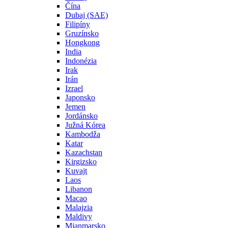
Čína
Dubaj (SAE)
Filipíny
Gruzínsko
Hongkong
India
Indonézia
Irak
Irán
Izrael
Japonsko
Jemen
Jordánsko
Južná Kórea
Kambodža
Katar
Kazachstan
Kirgizsko
Kuvajt
Laos
Libanon
Macao
Malajzia
Maldivy
Mjanmarsko