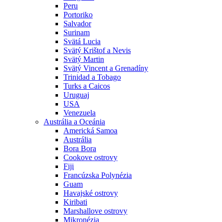
Peru
Portoriko
Salvador
Surinam
Svätá Lucia
Svätý Krištof a Nevis
Svätý Martin
Svätý Vincent a Grenadíny
Trinidad a Tobago
Turks a Caicos
Uruguaj
USA
Venezuela
Austrália a Oceánia
Americká Samoa
Austrália
Bora Bora
Cookove ostrovy
Fiji
Francúzska Polynézia
Guam
Havajské ostrovy
Kiribati
Marshallove ostrovy
Mikronézia