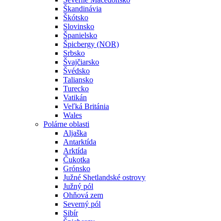
Škandinávia
Škótsko
Slovinsko
Španielsko
Špicbergy (NOR)
Srbsko
Švajčiarsko
Švédsko
Taliansko
Turecko
Vatikán
Veľká Británia
Wales
Polárne oblasti
Aljaška
Antarktída
Arktída
Čukotka
Grónsko
Južné Shetlandské ostrovy
Južný pól
Ohňová zem
Severný pól
Sibír