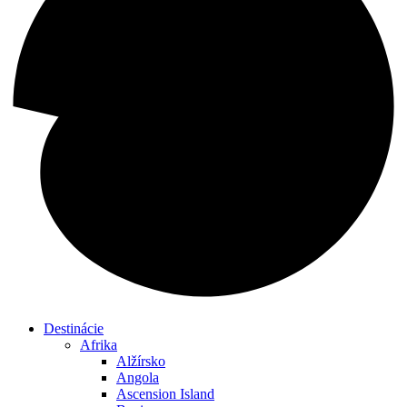
Destinácie
Afrika
Alžírsko
Angola
Ascension Island