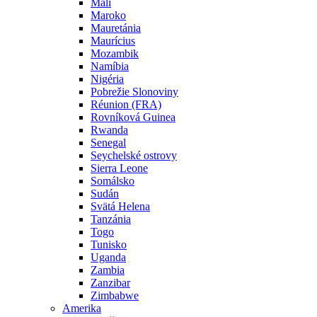
Mali
Maroko
Mauretánia
Maurícius
Mozambik
Namíbia
Nigéria
Pobrežie Slonoviny
Réunion (FRA)
Rovníková Guinea
Rwanda
Senegal
Seychelské ostrovy
Sierra Leone
Somálsko
Sudán
Svätá Helena
Tanzánia
Togo
Tunisko
Uganda
Zambia
Zanzibar
Zimbabwe
Amerika