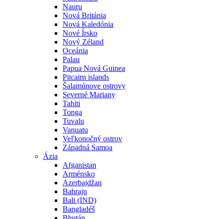
Nauru
Nová Británia
Nová Kaledónia
Nové Írsko
Nový Zéland
Oceánia
Palau
Papua Nová Guinea
Pitcairn islands
Šalamúnove ostrovy
Severné Mariany
Tahiti
Tonga
Tuvalu
Vanuatu
Veľkonočný ostrov
Západná Samoa
Ázia
Afganistan
Arménsko
Azerbajdžan
Bahrajn
Bali (IND)
Bangladéš
Bhután