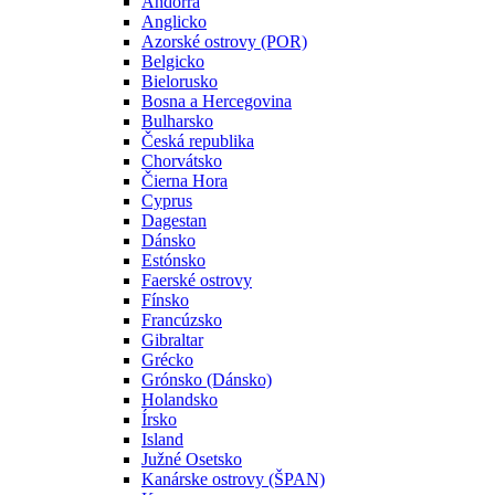
Andorra
Anglicko
Azorské ostrovy (POR)
Belgicko
Bielorusko
Bosna a Hercegovina
Bulharsko
Česká republika
Chorvátsko
Čierna Hora
Cyprus
Dagestan
Dánsko
Estónsko
Faerské ostrovy
Fínsko
Francúzsko
Gibraltar
Grécko
Grónsko (Dánsko)
Holandsko
Írsko
Island
Južné Osetsko
Kanárske ostrovy (ŠPAN)