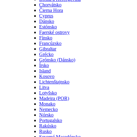
Chorvátsko
Čierna Hora
Cyprus
Dánsko
Estónsko
Faerské ostrovy
Fínsko
Francúzsko
Gibraltar
Grécko
Grónsko (Dánsko)
Írsko
Island
Kosovo
Lichtenštajnsko
Litva
Lotyšsko
Madeira (POR)
Monako
Nemecko
Nórsko
Portugalsko
Rakúsko
Rusko
Severné Macedónsko