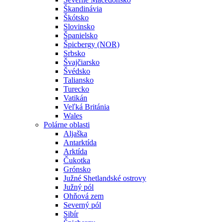
Škandinávia
Škótsko
Slovinsko
Španielsko
Špicbergy (NOR)
Srbsko
Švajčiarsko
Švédsko
Taliansko
Turecko
Vatikán
Veľká Británia
Wales
Polárne oblasti
Aljaška
Antarktída
Arktída
Čukotka
Grónsko
Južné Shetlandské ostrovy
Južný pól
Ohňová zem
Severný pól
Sibír