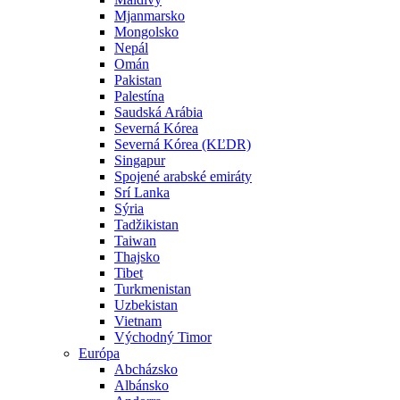
Mjanmarsko
Mongolsko
Nepál
Omán
Pakistan
Palestína
Saudská Arábia
Severná Kórea
Severná Kórea (KĽDR)
Singapur
Spojené arabské emiráty
Srí Lanka
Sýria
Tadžikistan
Taiwan
Thajsko
Tibet
Turkmenistan
Uzbekistan
Vietnam
Východný Timor
Európa
Abcházsko
Albánsko