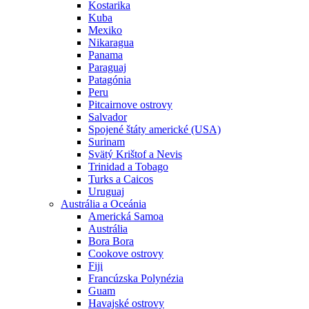
Kostarika
Kuba
Mexiko
Nikaragua
Panama
Paraguaj
Patagónia
Peru
Pitcairnove ostrovy
Salvador
Spojené štáty americké (USA)
Surinam
Svätý Krištof a Nevis
Trinidad a Tobago
Turks a Caicos
Uruguaj
Austrália a Oceánia
Americká Samoa
Austrália
Bora Bora
Cookove ostrovy
Fiji
Francúzska Polynézia
Guam
Havajské ostrovy