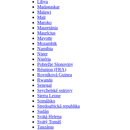
Líbya
Madagaskar
Malawi
Mali
Maroko
Mauretánia
Maurícius
Mayotte
Mozambik
Namíbia
Niger
Nigéria
Pobrežie Slonoviny
Réunion (FRA)
Rovníková Guinea
Rwanda
Senegal
Seychelské ostrovy
Sierra Leone
Somálsko
Stredoafrická republika
Sudán
Svätá Helena
Svätý Tomáš
Tanzánia