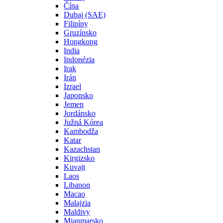
Čína
Dubaj (SAE)
Filipíny
Gruzínsko
Hongkong
India
Indonézia
Irak
Irán
Izrael
Japonsko
Jemen
Jordánsko
Južná Kórea
Kambodža
Katar
Kazachstan
Kirgizsko
Kuvajt
Laos
Libanon
Macao
Malajzia
Maldivy
Mjanmarsko