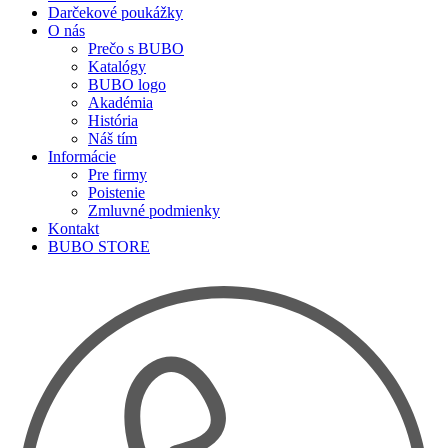
Darčekové poukážky
O nás
Prečo s BUBO
Katalógy
BUBO logo
Akadémia
História
Náš tím
Informácie
Pre firmy
Poistenie
Zmluvné podmienky
Kontakt
BUBO STORE