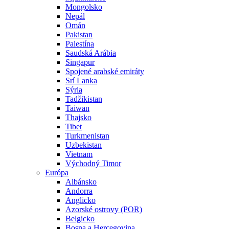
Mongolsko
Nepál
Omán
Pakistan
Palestína
Saudská Arábia
Singapur
Spojené arabské emiráty
Srí Lanka
Sýria
Tadžikistan
Taiwan
Thajsko
Tibet
Turkmenistan
Uzbekistan
Vietnam
Východný Timor
Európa
Albánsko
Andorra
Anglicko
Azorské ostrovy (POR)
Belgicko
Bosna a Hercegovina