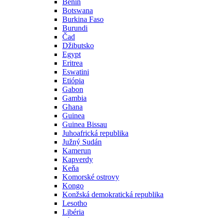
Benin
Botswana
Burkina Faso
Burundi
Čad
Džibutsko
Egypt
Eritrea
Eswatini
Etiópia
Gabon
Gambia
Ghana
Guinea
Guinea Bissau
Juhoafrická republika
Južný Sudán
Kamerun
Kapverdy
Keňa
Komorské ostrovy
Kongo
Konžská demokratická republika
Lesotho
Libéria