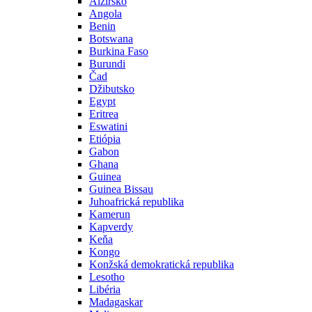
Alžírsko
Angola
Benin
Botswana
Burkina Faso
Burundi
Čad
Džibutsko
Egypt
Eritrea
Eswatini
Etiópia
Gabon
Ghana
Guinea
Guinea Bissau
Juhoafrická republika
Kamerun
Kapverdy
Keňa
Kongo
Konžská demokratická republika
Lesotho
Libéria
Madagaskar