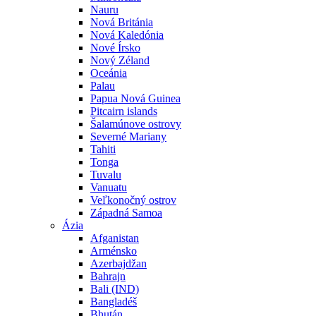
Nauru
Nová Británia
Nová Kaledónia
Nové Írsko
Nový Zéland
Oceánia
Palau
Papua Nová Guinea
Pitcairn islands
Šalamúnove ostrovy
Severné Mariany
Tahiti
Tonga
Tuvalu
Vanuatu
Veľkonočný ostrov
Západná Samoa
Ázia
Afganistan
Arménsko
Azerbajdžan
Bahrajn
Bali (IND)
Bangladéš
Bhután