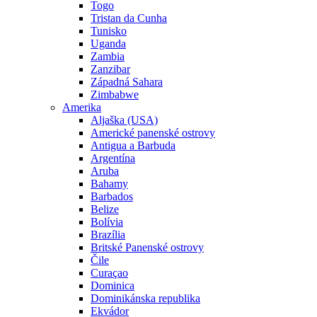
Togo
Tristan da Cunha
Tunisko
Uganda
Zambia
Zanzibar
Západná Sahara
Zimbabwe
Amerika
Aljaška (USA)
Americké panenské ostrovy
Antigua a Barbuda
Argentína
Aruba
Bahamy
Barbados
Belize
Bolívia
Brazília
Britské Panenské ostrovy
Čile
Curaçao
Dominica
Dominikánska republika
Ekvádor