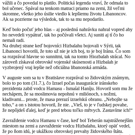
vážili a čo povedal to platilo. Politická legenda vraví, že odmala to
bol učenec. Spával na tenkom matraci priamo na zemi, žil veľmi
skromne, všetko jeho úsilie viedlo k lepšiemu životu Libanoncov.
Ak sa pozrieme na výsledok, tak to sa mu nepodarilo.
Keď bolo počuť jeho hlas – aj poslednú nahrávku nahral vopred aby
ho nevedeli vypátrať, tak ho počúvali všetci. Aj suniti aj tí čo ho
nemali radi.
Na druhej strane keď bojovníci Hizbalahu bojovali v Sýrii, tak
Libanonci hovorili, že toto už nie je ich boj, to je boj Iránu. Čo som
sa rozprával hlavne so sunnitmi, tak na tomto Hiozbalah strácal. No
zároveň získaval obrovské vojenské skúsenosti a Hizbalah je
vyzbrojený vraj lepšie než oficiálna libanonská armáda.
V auguste som sa tu v Bratislave rozprával so židovským známym,
bolo to po tom (31.7.), čo Izrael počas inaugurácie iránskeho
prezidenta zabil vodcu Hamasu - Ismaíal Haníju. Hovoril som mu že
nechápem, že sa moslimovia nepohnú v miliónoch, s nožmi,
kladivami... proste, že masa prerazí izraelskú obranu. „Nebojíte sa
toho,“ a on s istotou hovoril, že nie. „Vieš, to je v ľudskej povahe,
že nepôjdeš ďalej, keď je pred tebou toľko mŕtvych. Zastavíme ich!“
Zavraždenie vodcu Hamasu v čase, keď bol Teherán najstráženejším
miestom na zemi a zavraždenie vodcu Hizbalahu, ktorý opäť vedel,
že po ňom idú, je ukážkou obrovskej prevahy židovského štátu.