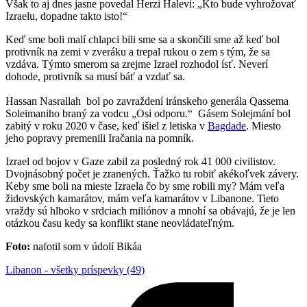
Však to aj dnes jasne povedal Herzi Halevi: „Kto bude vyhrožovať
Izraelu, dopadne takto isto!“
Keď sme boli malí chlapci bili sme sa a skončili sme až keď bol
protivník na zemi v zveráku a trepal rukou o zem s tým, že sa
vzdáva. Týmto smerom sa zrejme Izrael rozhodol ísť. Neverí
dohode, protivník sa musí báť a vzdať sa.
Hassan Nasrallah bol po zavraždení iránskeho generála Qassema
Soleimaniho braný za vodcu „Osi odporu.“ Gásem Solejmání bol
zabitý v roku 2020 v čase, keď išiel z letiska v
Bagdade
. Miesto
jeho popravy premenili Iračania na pomník.
Izrael od bojov v Gaze zabil za posledný rok 41 000 civilistov.
Dvojnásobný počet je zranených. Ťažko tu robiť akékoľvek závery.
Keby sme boli na mieste Izraela čo by sme robili my? Mám veľa
židovských kamarátov, mám veľa kamarátov v Libanone. Tieto
vraždy sú hlboko v srdciach miliónov a mnohí sa obávajú, že je len
otázkou času kedy sa konflikt stane neovládateľným.
Foto:
nafotil som v údolí Bikáa
Libanon - všetky príspevky (49)