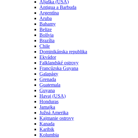
Aljaška (USA)
Antigua a Barbuda
Argentína
Aruba
Bahamy
Belize
Bolívia
Brazília
Chile
Dominikánska republika
Ekvádor
Falklandské ostrovy
Francúzska Guyana
Galapágy
Grenada
Guatemala
Guyana
Havaj (USA)
Honduras
Jamajka
Južná Amerika
Kajmanie ostrovy
Kanada
Karibik
Kolumbia