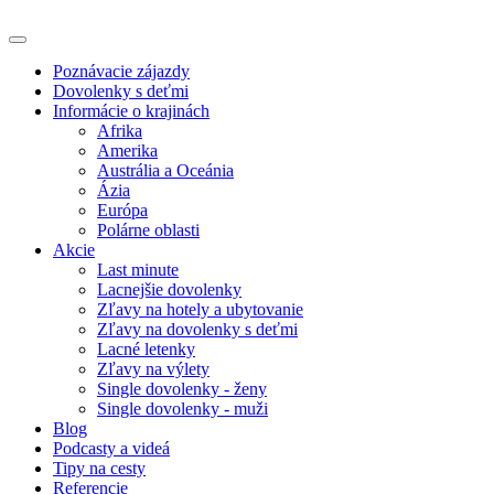
Poznávacie zájazdy
Dovolenky s deťmi
Informácie o krajinách
Afrika
Amerika
Austrália a Oceánia
Ázia
Európa
Polárne oblasti
Akcie
Last minute
Lacnejšie dovolenky
Zľavy na hotely a ubytovanie
Zľavy na dovolenky s deťmi
Lacné letenky
Zľavy na výlety
Single dovolenky - ženy
Single dovolenky - muži
Blog
Podcasty a videá
Tipy na cesty
Referencie