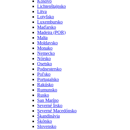
Kosovo
Lichtenštajnsko
Litva
Lotyšsko
Luxembursko
Maďarsko
Madeira (POR)
Malta
Moldavsko
Monako
Nemecko
Nórsko
Osetsko
Podnestersko
Poľsko
Portugalsko
Rakúsko
Rumunsko
Rusko
San Maríno
Severné Írsko
Severné Macedónsko
Škandinávia
Škótsko
Slovensko