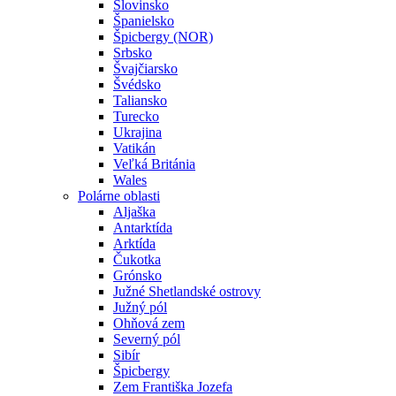
Slovinsko
Španielsko
Špicbergy (NOR)
Srbsko
Švajčiarsko
Švédsko
Taliansko
Turecko
Ukrajina
Vatikán
Veľká Británia
Wales
Polárne oblasti
Aljaška
Antarktída
Arktída
Čukotka
Grónsko
Južné Shetlandské ostrovy
Južný pól
Ohňová zem
Severný pól
Sibír
Špicbergy
Zem Františka Jozefa