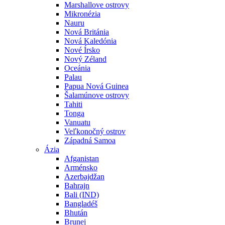
Marshallove ostrovy
Mikronézia
Nauru
Nová Británia
Nová Kaledónia
Nové Írsko
Nový Zéland
Oceánia
Palau
Papua Nová Guinea
Šalamúnove ostrovy
Tahiti
Tonga
Vanuatu
Veľkonočný ostrov
Západná Samoa
Ázia
Afganistan
Arménsko
Azerbajdžan
Bahrajn
Bali (IND)
Bangladéš
Bhután
Brunej