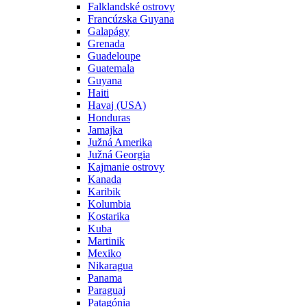
Falklandské ostrovy
Francúzska Guyana
Galapágy
Grenada
Guadeloupe
Guatemala
Guyana
Haiti
Havaj (USA)
Honduras
Jamajka
Južná Amerika
Južná Georgia
Kajmanie ostrovy
Kanada
Karibik
Kolumbia
Kostarika
Kuba
Martinik
Mexiko
Nikaragua
Panama
Paraguaj
Patagónia