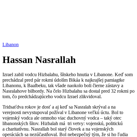
Libanon
Hassan Nasrallah
Izrael zabil vodcu Hizbalahu, šítskeho hnutia v Libanone. Keď som
prechádzal pred pár rokmi údolím Bikáa k najkrajšej pamiagtke
Libanonu, k Baalbeku, tak všade naokolo boli čierne zástavy a
Nasralahove bilbordy. Na čelo Hizbalahu sa dostal pred 32 rokmi po
tom, čo predchádzajúceho vodcu Izrael zlikvidoval.
Tridsaťdva rokov je dosť a aj keď sa Nasralah skrýval a na
verejnosti nevystupoval požíval v Libanone veľkú úctu. Bol to
vojenský vodca ale omnoho viac duchovný vodca – taký otec
libanonských šítov. Hizbalah má tri vetvy: vojenskú, politickú
a charitatívnu. Nasrallah bol starý človek a na vojenských
operáciách sa nezúčastňoval. Bol nebezpečný tým, že si ho ľudia