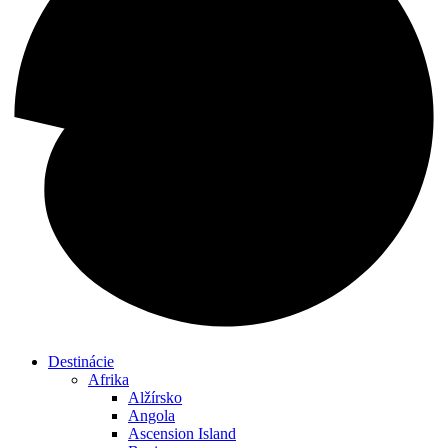
Destinácie
Afrika
Alžírsko
Angola
Ascension Island