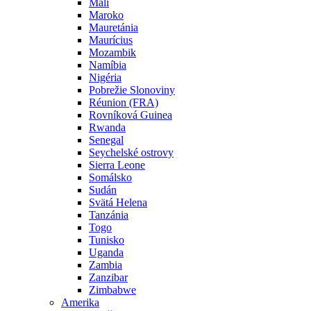
Mali
Maroko
Mauretánia
Maurícius
Mozambik
Namíbia
Nigéria
Pobrežie Slonoviny
Réunion (FRA)
Rovníková Guinea
Rwanda
Senegal
Seychelské ostrovy
Sierra Leone
Somálsko
Sudán
Svätá Helena
Tanzánia
Togo
Tunisko
Uganda
Zambia
Zanzibar
Zimbabwe
Amerika