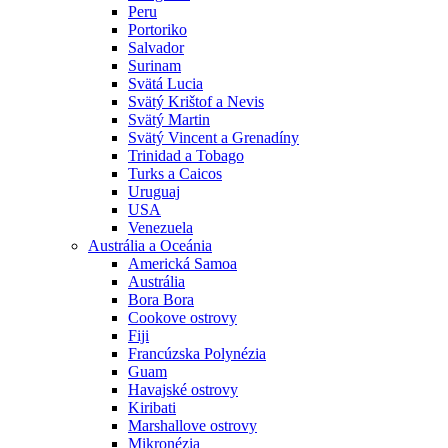
Peru
Portoriko
Salvador
Surinam
Svätá Lucia
Svätý Krištof a Nevis
Svätý Martin
Svätý Vincent a Grenadíny
Trinidad a Tobago
Turks a Caicos
Uruguaj
USA
Venezuela
Austrália a Oceánia
Americká Samoa
Austrália
Bora Bora
Cookove ostrovy
Fiji
Francúzska Polynézia
Guam
Havajské ostrovy
Kiribati
Marshallove ostrovy
Mikronézia