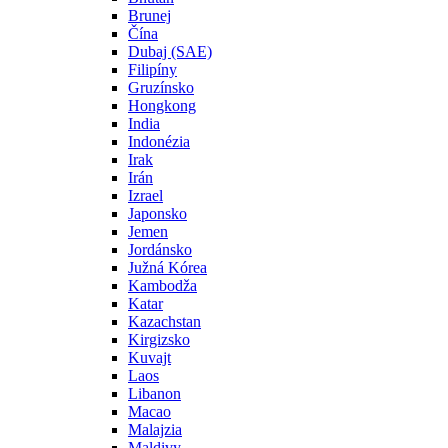
Brunej
Čína
Dubaj (SAE)
Filipíny
Gruzínsko
Hongkong
India
Indonézia
Irak
Irán
Izrael
Japonsko
Jemen
Jordánsko
Južná Kórea
Kambodža
Katar
Kazachstan
Kirgizsko
Kuvajt
Laos
Libanon
Macao
Malajzia
Maldivy