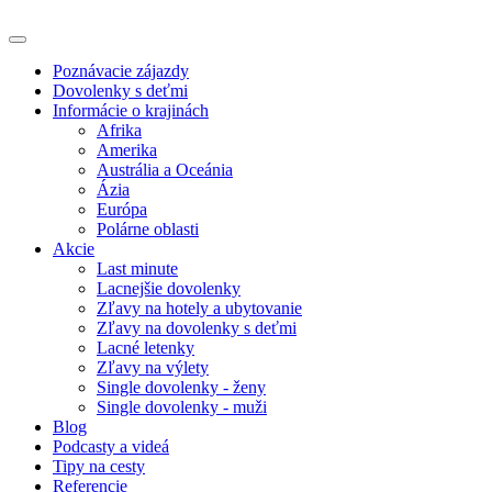
Poznávacie zájazdy
Dovolenky s deťmi
Informácie o krajinách
Afrika
Amerika
Austrália a Oceánia
Ázia
Európa
Polárne oblasti
Akcie
Last minute
Lacnejšie dovolenky
Zľavy na hotely a ubytovanie
Zľavy na dovolenky s deťmi
Lacné letenky
Zľavy na výlety
Single dovolenky - ženy
Single dovolenky - muži
Blog
Podcasty a videá
Tipy na cesty
Referencie