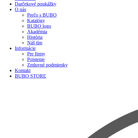
Darčekové poukážky
O nás
Prečo s BUBO
Katalógy
BUBO logo
Akadémia
História
Náš tím
Informácie
Pre firmy
Poistenie
Zmluvné podmienky
Kontakt
BUBO STORE