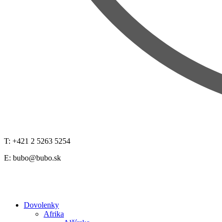
T: +421 2 5263 5254
E:
bubo@bubo.sk
Dovolenky
Afrika