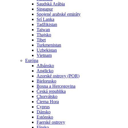
Saudská Arábia
Singapur
Spojené arabské emiráty
Srí Lanka
Tadžikistan
Taiwan
Thajsko
Tibet
Turkmenistan
Uzbekistan
Vietnam
Európa
Albánsko
Anglicko
Azorské ostrovy (POR)
Bielorusko
Bosna a Hercegovina
Česká republika
Chorvátsko
Čierna Hora
Cyprus
Dánsko
Estónsko
Faerské ostrovy
Fínsko