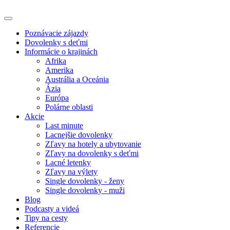
Poznávacie zájazdy
Dovolenky s deťmi
Informácie o krajinách
Afrika
Amerika
Austrália a Oceánia
Ázia
Európa
Polárne oblasti
Akcie
Last minute
Lacnejšie dovolenky
Zľavy na hotely a ubytovanie
Zľavy na dovolenky s deťmi
Lacné letenky
Zľavy na výlety
Single dovolenky - ženy
Single dovolenky - muži
Blog
Podcasty a videá
Tipy na cesty
Referencie