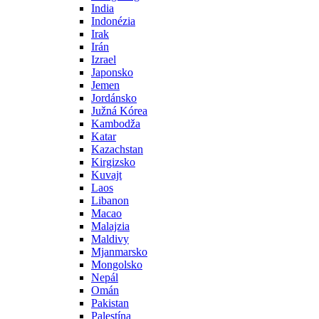
India
Indonézia
Irak
Irán
Izrael
Japonsko
Jemen
Jordánsko
Južná Kórea
Kambodža
Katar
Kazachstan
Kirgizsko
Kuvajt
Laos
Libanon
Macao
Malajzia
Maldivy
Mjanmarsko
Mongolsko
Nepál
Omán
Pakistan
Palestína