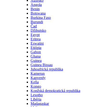
Alžírsko
Angola
Benin
Botswana
Burkina Faso
Burundi
Čad
Džibutsko
Egypt
Eritrea
Eswatini
Etiópia
Gabon
Ghana
Guinea
Guinea Bissau
Juhoafrická republika
Kamerun
Kapverdy
Keňa
Kongo
Konžská demokratická republika
Lesotho
Libéria
Madagaskar