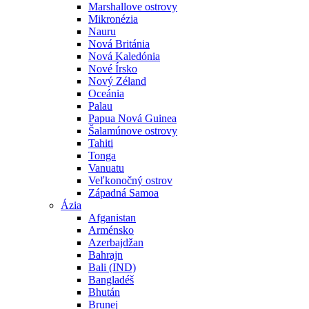
Marshallove ostrovy
Mikronézia
Nauru
Nová Británia
Nová Kaledónia
Nové Írsko
Nový Zéland
Oceánia
Palau
Papua Nová Guinea
Šalamúnove ostrovy
Tahiti
Tonga
Vanuatu
Veľkonočný ostrov
Západná Samoa
Ázia
Afganistan
Arménsko
Azerbajdžan
Bahrajn
Bali (IND)
Bangladéš
Bhután
Brunej