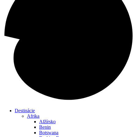
Destinácie
Afrika
Alžírsko
Benin
Botswana