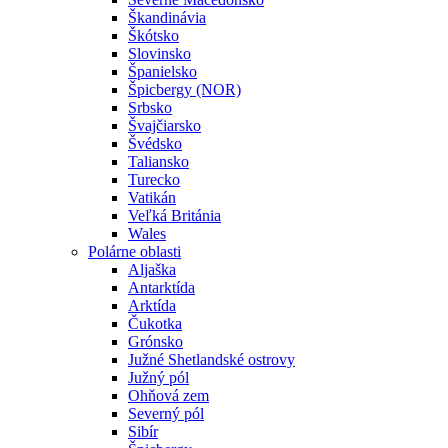
Škandinávia
Škótsko
Slovinsko
Španielsko
Špicbergy (NOR)
Srbsko
Švajčiarsko
Švédsko
Taliansko
Turecko
Vatikán
Veľká Británia
Wales
Polárne oblasti
Aljaška
Antarktída
Arktída
Čukotka
Grónsko
Južné Shetlandské ostrovy
Južný pól
Ohňová zem
Severný pól
Sibír