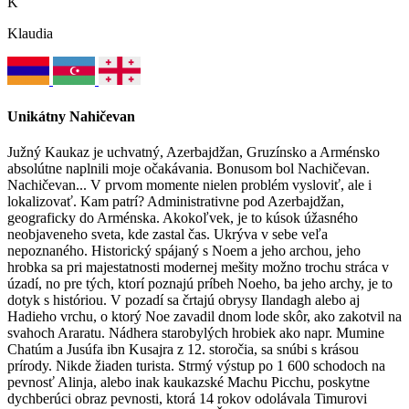
K
Klaudia
Unikátny Nahičevan
Južný Kaukaz je uchvatný, Azerbajdžan, Gruzínsko a Arménsko
absolútne naplnili moje očakávania. Bonusom bol Nachičevan.
Nachičevan... V prvom momente nielen problém vysloviť, ale i
lokalizovať. Kam patrí? Administrativne pod Azerbajdžan,
geograficky do Arménska. Akokoľvek, je to kúsok úžasného
neobjaveneho sveta, kde zastal čas. Ukrýva v sebe veľa
nepoznaného. Historický spájaný s Noem a jeho archou, jeho
hrobka sa pri majestatnosti modernej mešity možno trochu stráca v
úzadí, no pre tých, ktorí poznajú príbeh Noeho, ba jeho archy, je to
dotyk s históriou. V pozadí sa črtajú obrysy Ilandagh alebo aj
Hadieho vrchu, o ktorý Noe zavadil dnom lode skôr, ako zakotvil na
svahoch Araratu. Nádhera starobylých hrobiek ako napr. Mumine
Chatúm a Jusúfa ibn Kusajra z 12. storočia, sa snúbi s krásou
prírody. Nikde žiaden turista. Strmý výstup po 1 600 schodoch na
pevnosť Alinja, alebo inak kaukazské Machu Picchu, poskytne
dychberúci obraz pevnosti, ktorá 14 rokov odolávala Timurovi