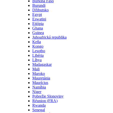
Burkina Faso
Burundi
Džibutsko
Egypt
Eswatini
Etiópia
Ghana
Guinea
Juhoafrická republika
Keňa
Kongo
Lesotho
Libéria
Líbya
Madagaskar
Mali
Maroko
Mauretánia
Maurícius
Namíbia
Niger
Pobrežie Slonoviny
Réunion (FRA)
Rwanda
Senegal