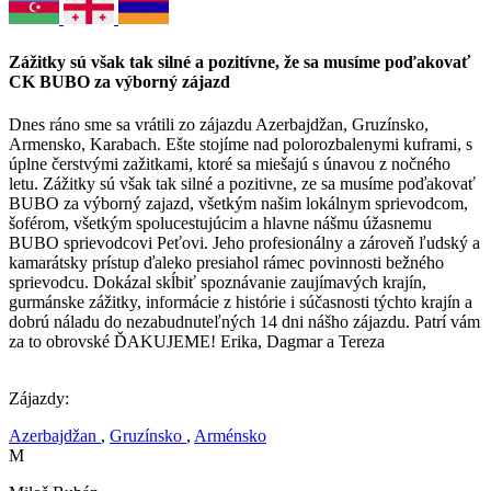
Zážitky sú však tak silné a pozitívne, že sa musíme poďakovať
CK BUBO za výborný zájazd
Dnes ráno sme sa vrátili zo zájazdu Azerbajdžan, Gruzínsko,
Armensko, Karabach. Ešte stojíme nad polorozbalenymi kuframi, s
úplne čerstvými zažitkami, ktoré sa miešajú s únavou z nočného
letu. Zážitky sú však tak silné a pozitivne, ze sa musíme poďakovať
BUBO za výborný zajazd, všetkým našim lokálnym sprievodcom,
šoférom, všetkým spolucestujúcim a hlavne nášmu úžasnemu
BUBO sprievodcovi Peťovi. Jeho profesionálny a zároveň ľudský a
kamarátsky prístup ďaleko presiahol rámec povinnosti bežného
sprievodcu. Dokázal skĺbiť spoznávanie zaujímavých krajín,
gurmánske zážitky, informácie z histórie i súčasnosti týchto krajín a
dobrú náladu do nezabudnuteľných 14 dni nášho zájazdu. Patrí vám
za to obrovské ĎAKUJEME! Erika, Dagmar a Tereza
Zájazdy:
Azerbajdžan
,
Gruzínsko
,
Arménsko
M