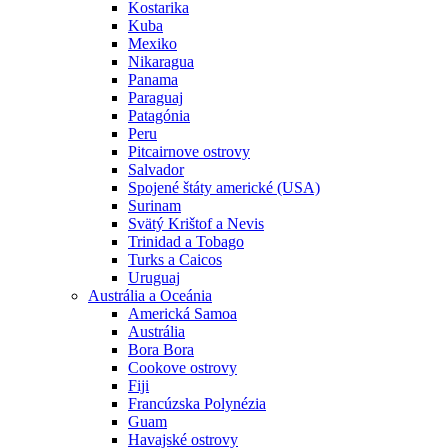
Kostarika
Kuba
Mexiko
Nikaragua
Panama
Paraguaj
Patagónia
Peru
Pitcairnove ostrovy
Salvador
Spojené štáty americké (USA)
Surinam
Svätý Krištof a Nevis
Trinidad a Tobago
Turks a Caicos
Uruguaj
Austrália a Oceánia
Americká Samoa
Austrália
Bora Bora
Cookove ostrovy
Fiji
Francúzska Polynézia
Guam
Havajské ostrovy