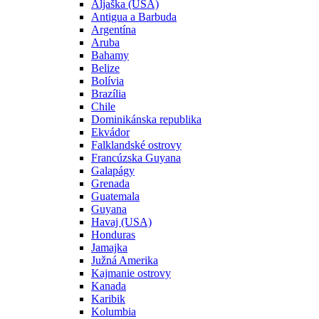
Aljaška (USA)
Antigua a Barbuda
Argentína
Aruba
Bahamy
Belize
Bolívia
Brazília
Chile
Dominikánska republika
Ekvádor
Falklandské ostrovy
Francúzska Guyana
Galapágy
Grenada
Guatemala
Guyana
Havaj (USA)
Honduras
Jamajka
Južná Amerika
Kajmanie ostrovy
Kanada
Karibik
Kolumbia