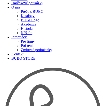
Darčekové poukážky
O nás
Prečo s BUBO
Katalógy
BUBO logo
Akadémia
História
Náš tím
Informácie
Pre firmy
Poistenie
Zmluvné podmienky
Kontakt
BUBO STORE