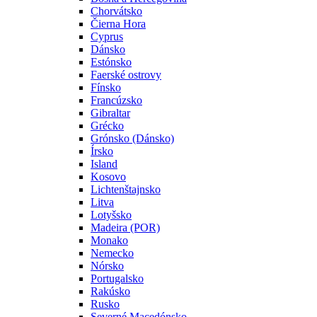
Chorvátsko
Čierna Hora
Cyprus
Dánsko
Estónsko
Faerské ostrovy
Fínsko
Francúzsko
Gibraltar
Grécko
Grónsko (Dánsko)
Írsko
Island
Kosovo
Lichtenštajnsko
Litva
Lotyšsko
Madeira (POR)
Monako
Nemecko
Nórsko
Portugalsko
Rakúsko
Rusko
Severné Macedónsko