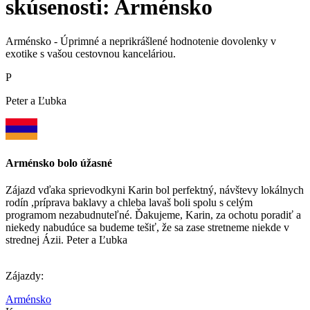
skúsenosti: Arménsko
Arménsko - Úprimné a neprikrášlené hodnotenie dovolenky v
exotike s vašou cestovnou kanceláriou.
P
Peter a Ľubka
Arménsko bolo úžasné
Zájazd vďaka sprievodkyni Karin bol perfektný, návštevy lokálnych
rodín ,príprava baklavy a chleba lavaš boli spolu s celým
programom nezabudnuteľné. Ďakujeme, Karin, za ochotu poradiť a
niekedy nabudúce sa budeme tešiť, že sa zase stretneme niekde v
strednej Ázii. Peter a Ľubka
Zájazdy:
Arménsko