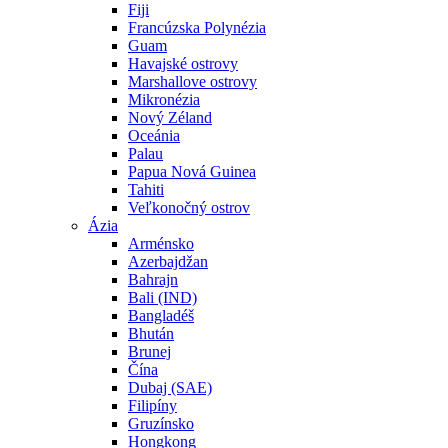
Fiji
Francúzska Polynézia
Guam
Havajské ostrovy
Marshallove ostrovy
Mikronézia
Nový Zéland
Oceánia
Palau
Papua Nová Guinea
Tahiti
Veľkonočný ostrov
Ázia
Arménsko
Azerbajdžan
Bahrajn
Bali (IND)
Bangladéš
Bhután
Brunej
Čína
Dubaj (SAE)
Filipíny
Gruzínsko
Hongkong