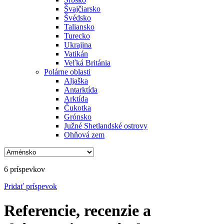
Švajčiarsko
Švédsko
Taliansko
Turecko
Ukrajina
Vatikán
Veľká Británia
Polárne oblasti
Aljaška
Antarktída
Arktída
Čukotka
Grónsko
Južné Shetlandské ostrovy
Ohňová zem
6 príspevkov
Pridať
príspevok
Referencie, recenzie a