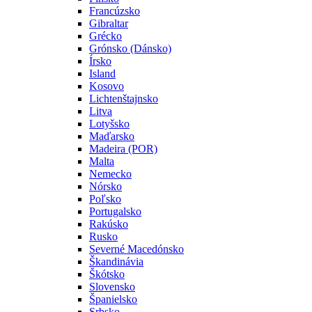
Francúzsko
Gibraltar
Grécko
Grónsko (Dánsko)
Írsko
Island
Kosovo
Lichtenštajnsko
Litva
Lotyšsko
Maďarsko
Madeira (POR)
Malta
Nemecko
Nórsko
Poľsko
Portugalsko
Rakúsko
Rusko
Severné Macedónsko
Škandinávia
Škótsko
Slovensko
Španielsko
Srbsko