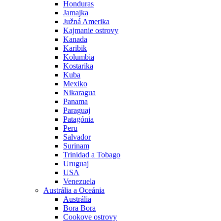
Honduras
Jamajka
Južná Amerika
Kajmanie ostrovy
Kanada
Karibik
Kolumbia
Kostarika
Kuba
Mexiko
Nikaragua
Panama
Paraguaj
Patagónia
Peru
Salvador
Surinam
Trinidad a Tobago
Uruguaj
USA
Venezuela
Austrália a Oceánia
Austrália
Bora Bora
Cookove ostrovy