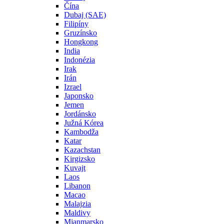
Čína
Dubaj (SAE)
Filipíny
Gruzínsko
Hongkong
India
Indonézia
Irak
Irán
Izrael
Japonsko
Jemen
Jordánsko
Južná Kórea
Kambodža
Katar
Kazachstan
Kirgizsko
Kuvajt
Laos
Libanon
Macao
Malajzia
Maldivy
Mjanmarsko