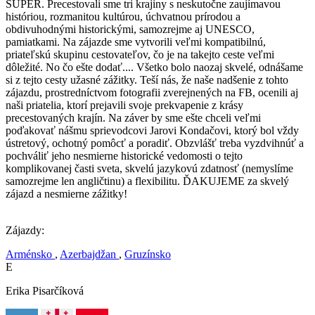
SUPER. Precestovali sme tri krajiny s neskutočne zaujímavou
históriou, rozmanitou kultúrou, úchvatnou prírodou a
obdivuhodnými historickými, samozrejme aj UNESCO,
pamiatkami. Na zájazde sme vytvorili veľmi kompatibilnú,
priateľskú skupinu cestovateľov, čo je na takejto ceste veľmi
dôležité. No čo ešte dodať.... Všetko bolo naozaj skvelé, odnášame
si z tejto cesty užasné zážitky. Teší nás, že naše nadšenie z tohto
zájazdu, prostredníctvom fotografii zverejnených na FB, ocenili aj
naši priatelia, ktorí prejavili svoje prekvapenie z krásy
precestovaných krajín. Na záver by sme ešte chceli veľmi
poďakovať nášmu sprievodcovi Jarovi Kondačovi, ktorý bol vždy
ústretový, ochotný pomôcť a poradiť. Obzvlášť treba vyzdvihnúť a
pochváliť jeho nesmierne historické vedomosti o tejto
komplikovanej časti sveta, skvelú jazykovú zdatnosť (nemyslíme
samozrejme len angličtinu) a flexibilitu. ĎAKUJEME za skvelý
zájazd a nesmierne zážitky!
Zájazdy:
Arménsko
,
Azerbajdžan
,
Gruzínsko
E
Erika Pisarčíková