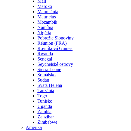
Mali
Maroko
Mauretánia
Maurícius
Mozambik
Namíbia
Nigéria
Pobrežie Slonoviny
Réunion (FRA)
Rovníková Guinea
Rwanda
Senegal
Seychelské ostrovy
Sierra Leone
Somálsko
Sudán
Svätá Helena
Tanzánia
Togo
Tunisko
Uganda
Zambia
Zanzibar
Zimbabwe
Amerika