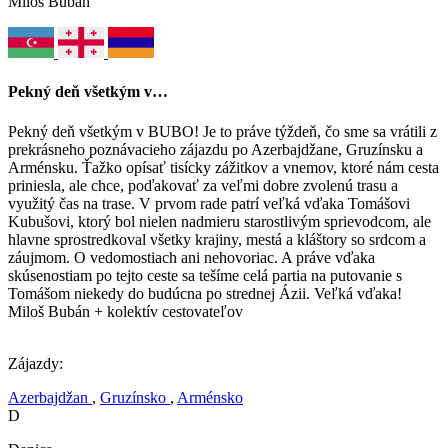
Miloš Bubán
Pekný deň všetkým v…
Pekný deň všetkým v BUBO! Je to práve týždeň, čo sme sa vrátili z
prekrásneho poznávacieho zájazdu po Azerbajdžane, Gruzínsku a
Arménsku. Ťažko opísať tisícky zážitkov a vnemov, ktoré nám cesta
priniesla, ale chce, poďakovať za veľmi dobre zvolenú trasu a
využitý čas na trase. V prvom rade patrí veľká vďaka Tomášovi
Kubušovi, ktorý bol nielen nadmieru starostlivým sprievodcom, ale
hlavne sprostredkoval všetky krajiny, mestá a kláštory so srdcom a
záujmom. O vedomostiach ani nehovoriac. A práve vďaka
skúsenostiam po tejto ceste sa tešíme celá partia na putovanie s
Tomášom niekedy do budúcna po strednej Ázii. Veľká vďaka!
Miloš Bubán + kolektív cestovateľov
Zájazdy:
Azerbajdžan
,
Gruzínsko
,
Arménsko
D