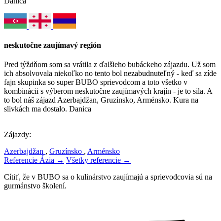
Danica
neskutočne zaujímavý región
Pred týždňom som sa vrátila z ďalšieho bubáckeho zájazdu. Už som
ich absolvovala niekoľko no tento bol nezabudnuteľný - keď sa zíde
fajn skupinka so super BUBO sprievodcom a toto všetko v
kombinácii s výberom neskutočne zaujímavých krajín - je to sila. A
to bol náš zájazd Azerbajdžan, Gruzínsko, Arménsko. Kura na
slivkách ma dostalo. Danica
Zájazdy:
Azerbajdžan
,
Gruzínsko
,
Arménsko
Referencie Ázia →
Všetky referencie →
Cítiť, že v BUBO sa o kulinárstvo zaujímajú a sprievodcovia sú na
gurmánstvo školení.