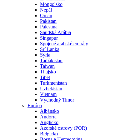
Mongolsko
Nepál
Omán
Pakistan
Palestína
Saudská Arábia
Singapur
Spojené arabské emiráty
Srí Lanka
Sýria
Tadžikistan
Taiwan
Thajsko
Tibet
Turkmenistan
Uzbekistan
Vietnam
Východný Timor
Európa
Albánsko
Andorra
Anglicko
Azorské ostrovy (POR)
Belgicko
Bosna a Hercegovina