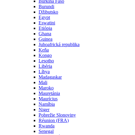
Burkina Faso
Burundi
Džibutsko
Egypt
Eswatini
Etiópia
Ghana
Guinea
Juhoafrická republika
Keňa
Kongo
Lesotho
Libéria
Líbya
Madagaskar
Mali
Maroko
Mauretánia
Maurícius
Namíbia
Niger
Pobrežie Slonoviny
Réunion (FRA)
Rwanda
Senegal