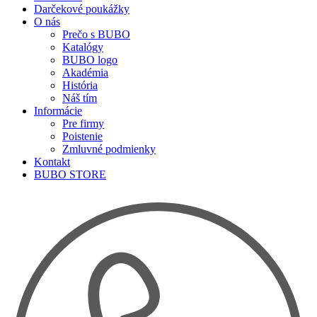
Darčekové poukážky
O nás
Prečo s BUBO
Katalógy
BUBO logo
Akadémia
História
Náš tím
Informácie
Pre firmy
Poistenie
Zmluvné podmienky
Kontakt
BUBO STORE