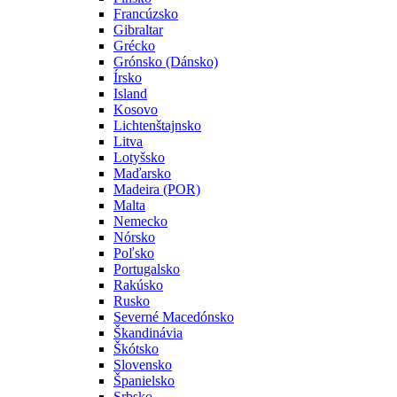
Francúzsko
Gibraltar
Grécko
Grónsko (Dánsko)
Írsko
Island
Kosovo
Lichtenštajnsko
Litva
Lotyšsko
Maďarsko
Madeira (POR)
Malta
Nemecko
Nórsko
Poľsko
Portugalsko
Rakúsko
Rusko
Severné Macedónsko
Škandinávia
Škótsko
Slovensko
Španielsko
Srbsko