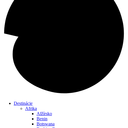
Destinácie
Afrika
Alžírsko
Benin
Botswana