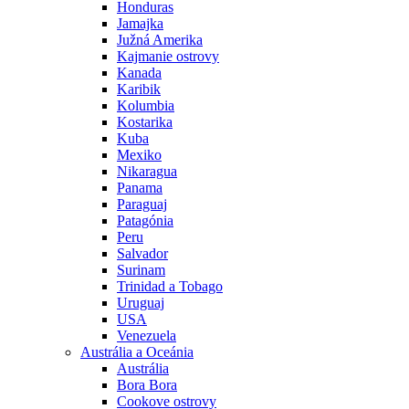
Honduras
Jamajka
Južná Amerika
Kajmanie ostrovy
Kanada
Karibik
Kolumbia
Kostarika
Kuba
Mexiko
Nikaragua
Panama
Paraguaj
Patagónia
Peru
Salvador
Surinam
Trinidad a Tobago
Uruguaj
USA
Venezuela
Austrália a Oceánia
Austrália
Bora Bora
Cookove ostrovy