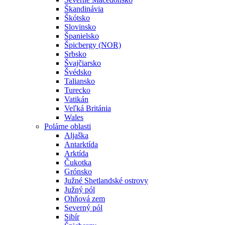
Škandinávia
Škótsko
Slovinsko
Španielsko
Špicbergy (NOR)
Srbsko
Švajčiarsko
Švédsko
Taliansko
Turecko
Vatikán
Veľká Británia
Wales
Polárne oblasti
Aljaška
Antarktída
Arktída
Čukotka
Grónsko
Južné Shetlandské ostrovy
Južný pól
Ohňová zem
Severný pól
Sibír