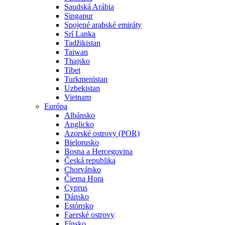
Saudská Arábia
Singapur
Spojené arabské emiráty
Srí Lanka
Tadžikistan
Taiwan
Thajsko
Tibet
Turkmenistan
Uzbekistan
Vietnam
Európa
Albánsko
Anglicko
Azorské ostrovy (POR)
Bielorusko
Bosna a Hercegovina
Česká republika
Chorvátsko
Čierna Hora
Cyprus
Dánsko
Estónsko
Faerské ostrovy
Fínsko