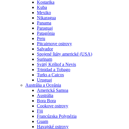
Kostarika
Kuba
Mexiko
Nikaragua
Panama
Paraguaj
Patagónia
Peru
Pitcairnove ostrovy
Salvador
Spojené štáty americké (USA)
Surinam
Svätý Krištof a Nevis
Trinidad a Tobago
Turks a Caicos
Uruguaj
Austrália a Oceánia
Americká Samoa
Austrália
Bora Bora
Cookove ostrovy
Fiji
Francúzska Polynézia
Guam
Havajské ostrovy