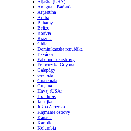
Aljaška (USA)
Antigua a Barbuda
Argentína
Aruba
Bahamy
Belize
Bolívia
Brazília
Chile
Dominikánska republika
Ekvádor
Falklandské ostrovy
Francúzska Guyana
Galapágy
Grenada
Guatemala
Guyana
Havaj (USA)
Honduras
Jamajka
Južná Amerika
Kajmanie ostrovy
Kanada
Karibik
Kolumbia