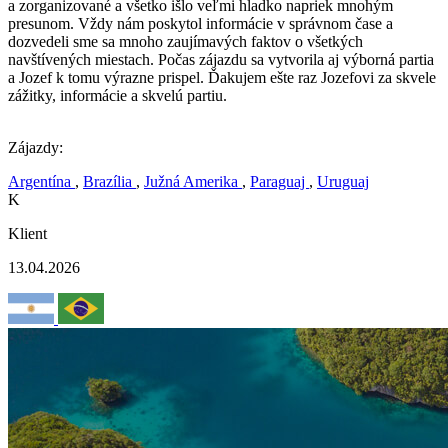
a zorganizované a všetko išlo veľmi hladko napriek mnohým
presunom. Vždy nám poskytol informácie v správnom čase a
dozvedeli sme sa mnoho zaujímavých faktov o všetkých
navštívených miestach. Počas zájazdu sa vytvorila aj výborná partia
a Jozef k tomu výrazne prispel. Ďakujem ešte raz Jozefovi za skvele
zážitky, informácie a skvelú partiu.
Zájazdy:
Argentína
,
Brazília
,
Južná Amerika
,
Paraguaj
,
Uruguaj
K
Klient
13.04.2026