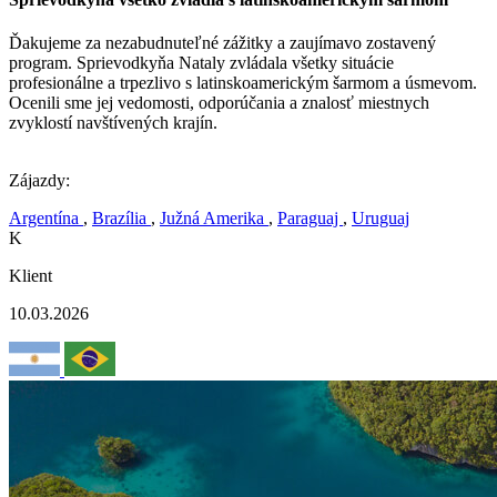
Ďakujeme za nezabudnuteľné zážitky a zaujímavo zostavený
program. Sprievodkyňa Nataly zvládala všetky situácie
profesionálne a trpezlivo s latinskoamerickým šarmom a úsmevom.
Ocenili sme jej vedomosti, odporúčania a znalosť miestnych
zvyklostí navštívených krajín.
Zájazdy:
Argentína
,
Brazília
,
Južná Amerika
,
Paraguaj
,
Uruguaj
K
Klient
10.03.2026