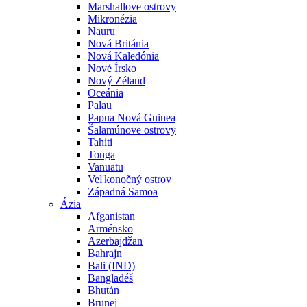
Marshallove ostrovy
Mikronézia
Nauru
Nová Británia
Nová Kaledónia
Nové Írsko
Nový Zéland
Oceánia
Palau
Papua Nová Guinea
Šalamúnove ostrovy
Tahiti
Tonga
Vanuatu
Veľkonočný ostrov
Západná Samoa
Ázia
Afganistan
Arménsko
Azerbajdžan
Bahrajn
Bali (IND)
Bangladéš
Bhután
Brunej