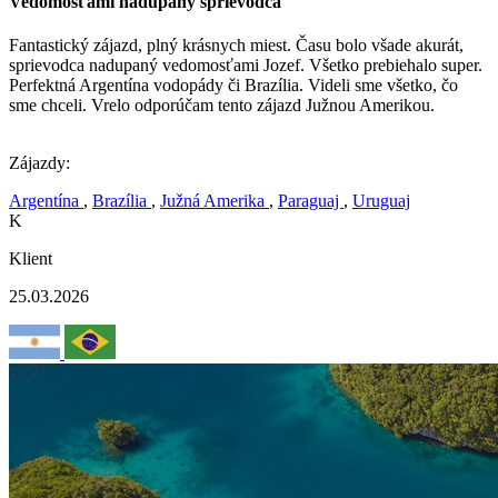
Vedomosťami nadupaný sprievodca
Fantastický zájazd, plný krásnych miest. Času bolo všade akurát,
sprievodca nadupaný vedomosťami Jozef. Všetko prebiehalo super.
Perfektná Argentína vodopády či Brazília. Videli sme všetko, čo
sme chceli. Vrelo odporúčam tento zájazd Južnou Amerikou.
Zájazdy:
Argentína
,
Brazília
,
Južná Amerika
,
Paraguaj
,
Uruguaj
K
Klient
25.03.2026