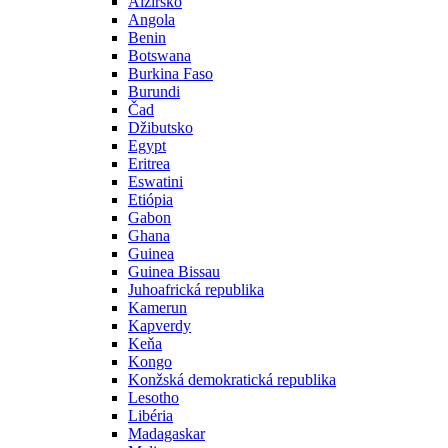
Alžírsko
Angola
Benin
Botswana
Burkina Faso
Burundi
Čad
Džibutsko
Egypt
Eritrea
Eswatini
Etiópia
Gabon
Ghana
Guinea
Guinea Bissau
Juhoafrická republika
Kamerun
Kapverdy
Keňa
Kongo
Konžská demokratická republika
Lesotho
Libéria
Madagaskar