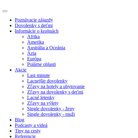
Poznávacie zájazdy
Dovolenky s deťmi
Informácie o krajinách
Afrika
Amerika
Austrália a Oceánia
Ázia
Európa
Polárne oblasti
Akcie
Last minute
Lacnejšie dovolenky
Zľavy na hotely a ubytovanie
Zľavy na dovolenky s deťmi
Lacné letenky
Zľavy na výlety
Single dovolenky - ženy
Single dovolenky - muži
Blog
Podcasty a videá
Tipy na cesty
Referencie