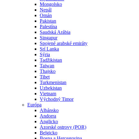
Mongolsko
Nepál
Omán
Pakistan
Palestína
Saudská Arábia
Singapur
Spojené arabské emiráty
Srí Lanka
Sýria
Tadžikistan
Taiwan
Thajsko
Tibet
Turkmenistan
Uzbekistan
Vietnam
Východný Timor
Európa
Albánsko
Andorra
Anglicko
Azorské ostrovy (POR)
Belgicko
Bosna a Hercegovina