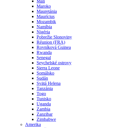
Mali
Maroko
Mauretánia
Maurícius
Mozambik
Namíbia
Nigéria
Pobrežie Slonoviny
Réunion (FRA)
Rovníková Guinea
Rwanda
Senegal
Seychelské ostrovy
Sierra Leone
Somálsko
Sudán
Svätá Helena
Tanzánia
Togo
Tunisko
Uganda
Zambia
Zanzibar
Zimbabwe
Amerika