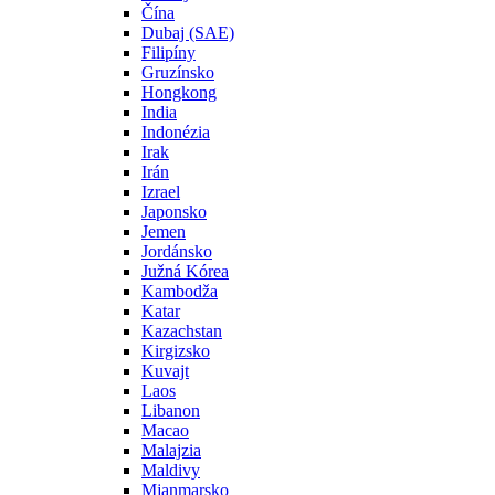
Čína
Dubaj (SAE)
Filipíny
Gruzínsko
Hongkong
India
Indonézia
Irak
Irán
Izrael
Japonsko
Jemen
Jordánsko
Južná Kórea
Kambodža
Katar
Kazachstan
Kirgizsko
Kuvajt
Laos
Libanon
Macao
Malajzia
Maldivy
Mjanmarsko