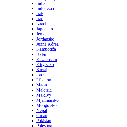
India
Indonézia
Irak
Irán
Izrael
Japonsko
Jemen
Jordánsko
Južná Kórea
Kambodža
Katar
Kazachstan
Kirgizsko
Kuvajt
Laos
Libanon
Macao
Malajzia
Maldivy
Mjanmarsko
Mongolsko
Nepál
Omán
Pakistan
Palestína