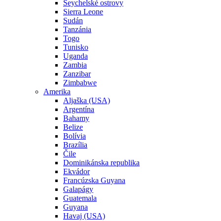
Seychelské ostrovy
Sierra Leone
Sudán
Tanzánia
Togo
Tunisko
Uganda
Zambia
Zanzibar
Zimbabwe
Amerika
Aljaška (USA)
Argentína
Bahamy
Belize
Bolívia
Brazília
Čile
Dominikánska republika
Ekvádor
Francúzska Guyana
Galapágy
Guatemala
Guyana
Havaj (USA)