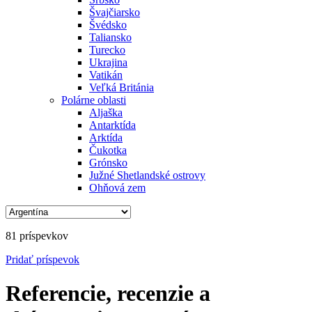
Švajčiarsko
Švédsko
Taliansko
Turecko
Ukrajina
Vatikán
Veľká Británia
Polárne oblasti
Aljaška
Antarktída
Arktída
Čukotka
Grónsko
Južné Shetlandské ostrovy
Ohňová zem
81 príspevkov
Pridať
príspevok
Referencie, recenzie a