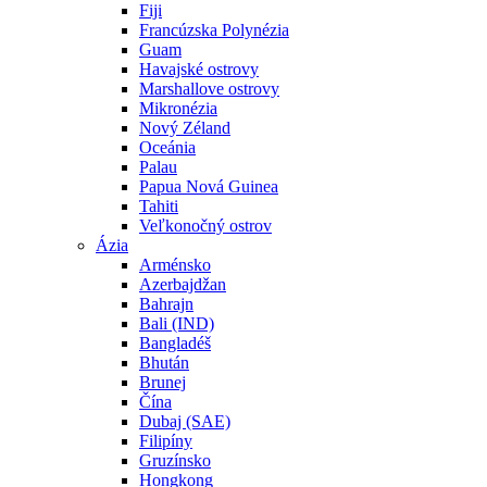
Fiji
Francúzska Polynézia
Guam
Havajské ostrovy
Marshallove ostrovy
Mikronézia
Nový Zéland
Oceánia
Palau
Papua Nová Guinea
Tahiti
Veľkonočný ostrov
Ázia
Arménsko
Azerbajdžan
Bahrajn
Bali (IND)
Bangladéš
Bhután
Brunej
Čína
Dubaj (SAE)
Filipíny
Gruzínsko
Hongkong