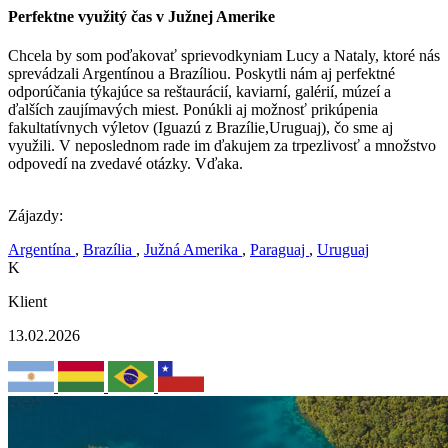
Perfektne využitý čas v Južnej Amerike
Chcela by som poďakovať sprievodkyniam Lucy a Nataly, ktoré nás
sprevádzali Argentínou a Brazíliou. Poskytli nám aj perfektné
odporúčania týkajúce sa reštaurácií, kaviarní, galérií, múzeí a
ďalších zaujímavých miest. Ponúkli aj možnosť prikúpenia
fakultatívnych výletov (Iguazú z Brazílie,Uruguaj), čo sme aj
využili. V neposlednom rade im ďakujem za trpezlivosť a množstvo
odpovedí na zvedavé otázky. Vďaka.
Zájazdy:
Argentína
,
Brazília
,
Južná Amerika
,
Paraguaj
,
Uruguaj
K
Klient
13.02.2026