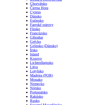
Chorvátsko
Čierna Hora
Cyprus
Dánsko
Estónsko
Faerské ostrovy
Fínsko
Francúzsko
Gibraltar
Grécko
Grónsko (Dánsko)
Írsko
Island
Kosovo
Lichtenštajnsko
Litva
Lotyšsko
Madeira (POR)
Monako
Nemecko
Nórsko
Portugalsko
Rakúsko
Rusko
Severné Macedónsko