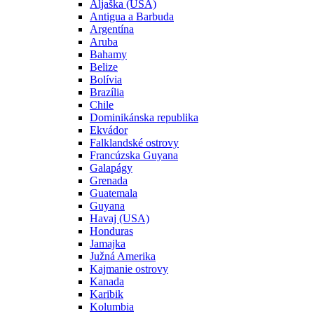
Aljaška (USA)
Antigua a Barbuda
Argentína
Aruba
Bahamy
Belize
Bolívia
Brazília
Chile
Dominikánska republika
Ekvádor
Falklandské ostrovy
Francúzska Guyana
Galapágy
Grenada
Guatemala
Guyana
Havaj (USA)
Honduras
Jamajka
Južná Amerika
Kajmanie ostrovy
Kanada
Karibik
Kolumbia