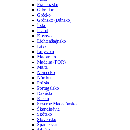
Francúzsko
Gibraltar
Grécko
Grónsko (Dánsko)
Írsko
Island
Kosovo
Lichtenštajnsko
Litva
Lotyšsko
Maďarsko
Madeira (POR)
Malta
Nemecko
Nórsko
Poľsko
Portugalsko
Rakúsko
Rusko
Severné Macedónsko
Škandinávia
Škótsko
Slovensko
Španielsko
Srbsko