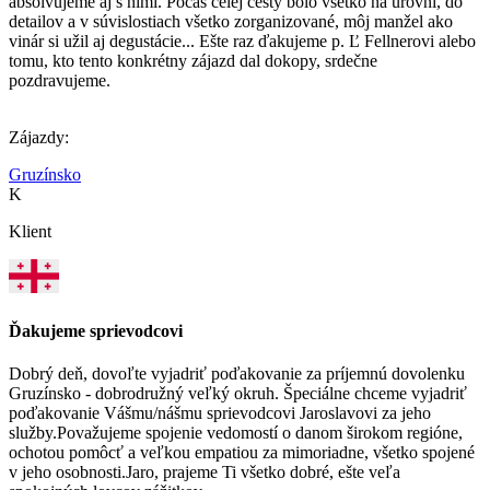
absolvujeme aj s nimi. Počas celej cesty bolo všetko na úrovni, do
detailov a v súvislostiach všetko zorganizované, môj manžel ako
vinár si užil aj degustácie... Ešte raz ďakujeme p. Ľ Fellnerovi alebo
tomu, kto tento konkrétny zájazd dal dokopy, srdečne
pozdravujeme.
Zájazdy:
Gruzínsko
K
Klient
Ďakujeme sprievodcovi
Dobrý deň, dovoľte vyjadriť poďakovanie za príjemnú dovolenku
Gruzínsko - dobrodružný veľký okruh. Špeciálne chceme vyjadriť
poďakovanie Vášmu/nášmu sprievodcovi Jaroslavovi za jeho
služby.Považujeme spojenie vedomostí o danom širokom regióne,
ochotou pomôcť a veľkou empatiou za mimoriadne, všetko spojené
v jeho osobnosti.Jaro, prajeme Ti všetko dobré, ešte veľa