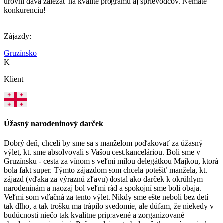
úrovni dáva záležať na kvalite programu aj sprievodcov. Nemáte
konkurenciu!
Zájazdy:
Gruzínsko
K
Klient
Úžasný narodeninový darček
Dobrý deň, chceli by sme sa s manželom poďakovať za úžasný
výlet, kt. sme absolvovali s Vašou cest.kanceláriou. Boli sme v
Gruzínsku - cesta za vínom s veľmi milou delegátkou Majkou, ktorá
bola fakt super. Týmto zájazdom som chcela potešiť manžela, kt.
zájazd (vďaka za výraznú zľavu) dostal ako darček k okrúhlym
narodeninám a naozaj bol veľmi rád a spokojní sme boli obaja.
Veľmi som vďačná za tento výlet. Nikdy sme ešte neboli bez detí
tak dlho, a tak trošku ma trápilo svedomie, ale dúfam, že niekedy v
budúcnosti niečo tak kvalitne pripravené a zorganizované