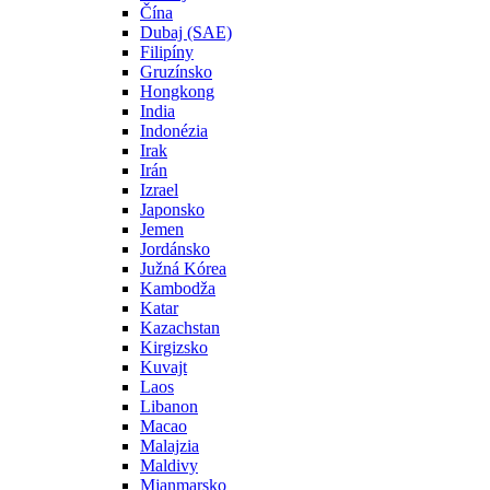
Čína
Dubaj (SAE)
Filipíny
Gruzínsko
Hongkong
India
Indonézia
Irak
Irán
Izrael
Japonsko
Jemen
Jordánsko
Južná Kórea
Kambodža
Katar
Kazachstan
Kirgizsko
Kuvajt
Laos
Libanon
Macao
Malajzia
Maldivy
Mjanmarsko