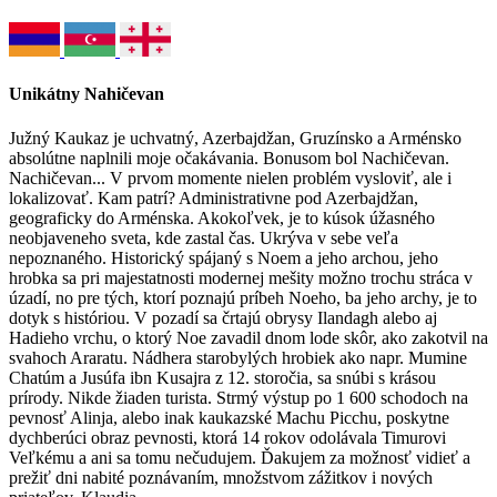
Unikátny Nahičevan
Južný Kaukaz je uchvatný, Azerbajdžan, Gruzínsko a Arménsko
absolútne naplnili moje očakávania. Bonusom bol Nachičevan.
Nachičevan... V prvom momente nielen problém vysloviť, ale i
lokalizovať. Kam patrí? Administrativne pod Azerbajdžan,
geograficky do Arménska. Akokoľvek, je to kúsok úžasného
neobjaveneho sveta, kde zastal čas. Ukrýva v sebe veľa
nepoznaného. Historický spájaný s Noem a jeho archou, jeho
hrobka sa pri majestatnosti modernej mešity možno trochu stráca v
úzadí, no pre tých, ktorí poznajú príbeh Noeho, ba jeho archy, je to
dotyk s históriou. V pozadí sa črtajú obrysy Ilandagh alebo aj
Hadieho vrchu, o ktorý Noe zavadil dnom lode skôr, ako zakotvil na
svahoch Araratu. Nádhera starobylých hrobiek ako napr. Mumine
Chatúm a Jusúfa ibn Kusajra z 12. storočia, sa snúbi s krásou
prírody. Nikde žiaden turista. Strmý výstup po 1 600 schodoch na
pevnosť Alinja, alebo inak kaukazské Machu Picchu, poskytne
dychberúci obraz pevnosti, ktorá 14 rokov odolávala Timurovi
Veľkému a ani sa tomu nečudujem. Ďakujem za možnosť vidieť a
prežiť dni nabité poznávaním, množstvom zážitkov i nových