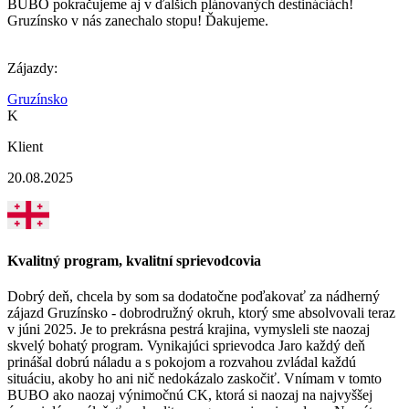
BUBO pokračujeme aj v ďalších plánovaných destináciách!
Gruzínsko v nás zanechalo stopu! Ďakujeme.
Zájazdy:
Gruzínsko
K
Klient
20.08.2025
Kvalitný program, kvalitní sprievodcovia
Dobrý deň, chcela by som sa dodatočne poďakovať za nádherný
zájazd Gruzínsko - dobrodružný okruh, ktorý sme absolvovali teraz
v júni 2025. Je to prekrásna pestrá krajina, vymysleli ste naozaj
skvelý bohatý program. Vynikajúci sprievodca Jaro každý deň
prinášal dobrú náladu a s pokojom a rozvahou zvládal každú
situáciu, akoby ho ani nič nedokázalo zaskočiť. Vnímam v tomto
BUBO ako naozaj výnimočnú CK, ktorá si naozaj na najvyššej