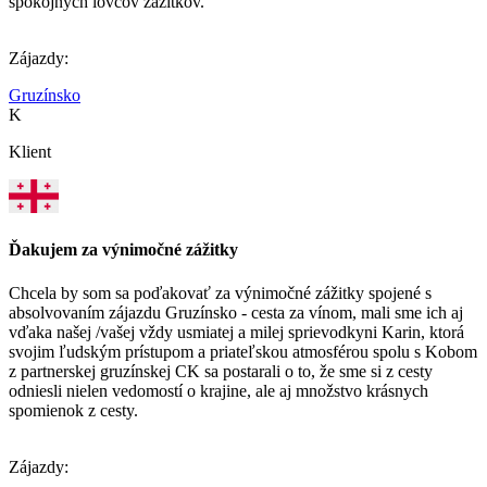
spokojných lovcov zážitkov.
Zájazdy:
Gruzínsko
K
Klient
Ďakujem za výnimočné zážitky
Chcela by som sa poďakovať za výnimočné zážitky spojené s
absolvovaním zájazdu Gruzínsko - cesta za vínom, mali sme ich aj
vďaka našej /vašej vždy usmiatej a milej sprievodkyni Karin, ktorá
svojim ľudským prístupom a priateľskou atmosférou spolu s Kobom
z partnerskej gruzínskej CK sa postarali o to, že sme si z cesty
odniesli nielen vedomostí o krajine, ale aj množstvo krásnych
spomienok z cesty.
Zájazdy: