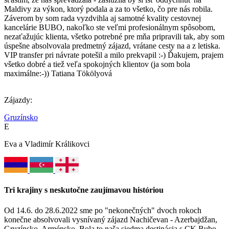
Maldivy za výkon, ktorý podala a za to všetko, čo pre nás robila.
Záverom by som rada vyzdvihla aj samotné kvality cestovnej
kancelárie BUBO, nakoľko ste veľmi profesionálnym spôsobom,
nezaťažujúc klienta, všetko potrebné pre mňa pripravili tak, aby som
úspešne absolvovala predmetný zájazd, vrátane cesty na a z letiska.
VIP transfer pri návrate potešil a milo prekvapil :-) Ďakujem, prajem
všetko dobré a tiež veľa spokojných klientov (ja som bola
maximálne:-)) Tatiana Tökölyová
Zájazdy:
Gruzínsko
E
Eva a Vladimír Králikovci
Tri krajiny s neskutočne zaujímavou históriou
Od 14.6. do 28.6.2022 sme po "nekonečných" dvoch rokoch
konečne absolvovali vysnívaný zájazd Nachičevan - Azerbajdžan,
Gruzínsko, Arménsko. Bola to naša siedma destinácia s CK Bubo,