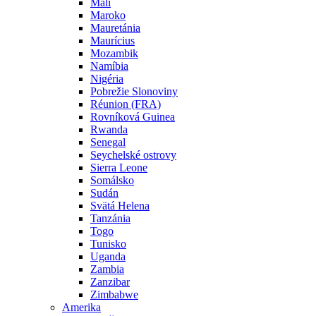
Mali
Maroko
Mauretánia
Maurícius
Mozambik
Namíbia
Nigéria
Pobrežie Slonoviny
Réunion (FRA)
Rovníková Guinea
Rwanda
Senegal
Seychelské ostrovy
Sierra Leone
Somálsko
Sudán
Svätá Helena
Tanzánia
Togo
Tunisko
Uganda
Zambia
Zanzibar
Zimbabwe
Amerika