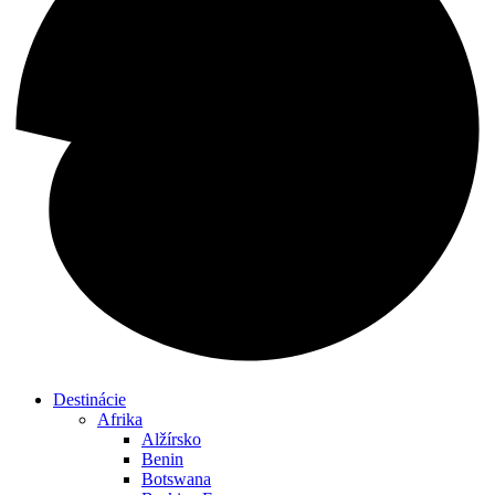
Destinácie
Afrika
Alžírsko
Benin
Botswana