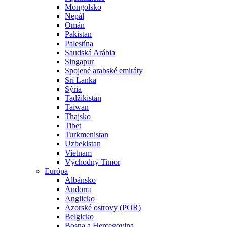
Mongolsko
Nepál
Omán
Pakistan
Palestína
Saudská Arábia
Singapur
Spojené arabské emiráty
Srí Lanka
Sýria
Tadžikistan
Taiwan
Thajsko
Tibet
Turkmenistan
Uzbekistan
Vietnam
Východný Timor
Európa
Albánsko
Andorra
Anglicko
Azorské ostrovy (POR)
Belgicko
Bosna a Hercegovina