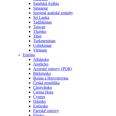
Saudská Arábia
Singapur
Spojené arabské emiráty
Srí Lanka
Tadžikistan
Taiwan
Thajsko
Tibet
Turkmenistan
Uzbekistan
Vietnam
Európa
Albánsko
Anglicko
Azorské ostrovy (POR)
Bielorusko
Bosna a Hercegovina
Česká republika
Chorvátsko
Čierna Hora
Cyprus
Dánsko
Estónsko
Faerské ostrovy
Fínsko