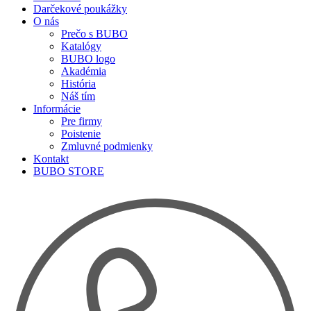
Darčekové poukážky
O nás
Prečo s BUBO
Katalógy
BUBO logo
Akadémia
História
Náš tím
Informácie
Pre firmy
Poistenie
Zmluvné podmienky
Kontakt
BUBO STORE