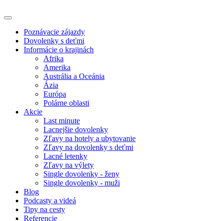
Poznávacie zájazdy
Dovolenky s deťmi
Informácie o krajinách
Afrika
Amerika
Austrália a Oceánia
Ázia
Európa
Polárne oblasti
Akcie
Last minute
Lacnejšie dovolenky
Zľavy na hotely a ubytovanie
Zľavy na dovolenky s deťmi
Lacné letenky
Zľavy na výlety
Single dovolenky - ženy
Single dovolenky - muži
Blog
Podcasty a videá
Tipy na cesty
Referencie