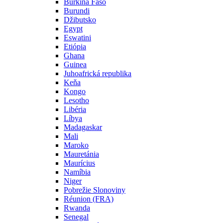
Burkina Faso
Burundi
Džibutsko
Egypt
Eswatini
Etiópia
Ghana
Guinea
Juhoafrická republika
Keňa
Kongo
Lesotho
Libéria
Líbya
Madagaskar
Mali
Maroko
Mauretánia
Maurícius
Namíbia
Niger
Pobrežie Slonoviny
Réunion (FRA)
Rwanda
Senegal