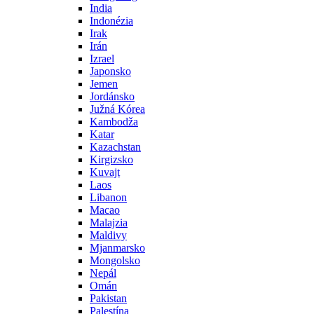
India
Indonézia
Irak
Irán
Izrael
Japonsko
Jemen
Jordánsko
Južná Kórea
Kambodža
Katar
Kazachstan
Kirgizsko
Kuvajt
Laos
Libanon
Macao
Malajzia
Maldivy
Mjanmarsko
Mongolsko
Nepál
Omán
Pakistan
Palestína