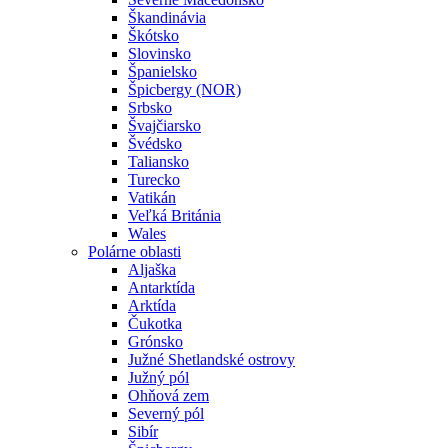
Škandinávia
Škótsko
Slovinsko
Španielsko
Špicbergy (NOR)
Srbsko
Švajčiarsko
Švédsko
Taliansko
Turecko
Vatikán
Veľká Británia
Wales
Polárne oblasti
Aljaška
Antarktída
Arktída
Čukotka
Grónsko
Južné Shetlandské ostrovy
Južný pól
Ohňová zem
Severný pól
Sibír