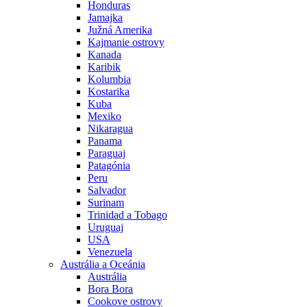
Honduras
Jamajka
Južná Amerika
Kajmanie ostrovy
Kanada
Karibik
Kolumbia
Kostarika
Kuba
Mexiko
Nikaragua
Panama
Paraguaj
Patagónia
Peru
Salvador
Surinam
Trinidad a Tobago
Uruguaj
USA
Venezuela
Austrália a Oceánia
Austrália
Bora Bora
Cookove ostrovy