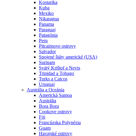
Kostarika
Kuba
Mexiko
Nikaragua
Panama
Paraguaj
Patagónia
Peru
Pitcairnove ostrovy
Salvador
Spojené štáty americké (USA)
Surinam
Svätý Krištof a Nevis
Trinidad a Tobago
Turks a Caicos
Uruguaj
Austrália a Oceánia
Americká Samoa
Austrália
Bora Bora
Cookove ostrovy
Fiji
Francúzska Polynézia
Guam
Havajské ostrovy