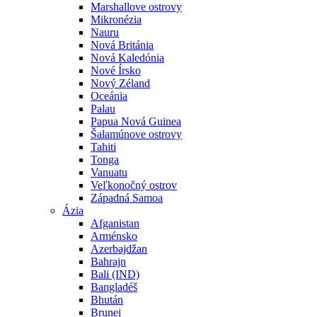
Marshallove ostrovy
Mikronézia
Nauru
Nová Británia
Nová Kaledónia
Nové Írsko
Nový Zéland
Oceánia
Palau
Papua Nová Guinea
Šalamúnove ostrovy
Tahiti
Tonga
Vanuatu
Veľkonočný ostrov
Západná Samoa
Ázia
Afganistan
Arménsko
Azerbajdžan
Bahrajn
Bali (IND)
Bangladéš
Bhután
Brunej