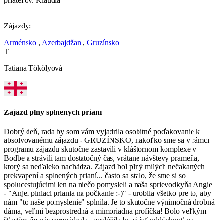
priateľov. Klaudia
Zájazdy:
Arménsko
,
Azerbajdžan
,
Gruzínsko
T
Tatiana Tökölyová
Zájazd plný splnených prianí
Dobrý deň, rada by som vám vyjadrila osobitné poďakovanie k
absolvovanému zájazdu - GRUZÍNSKO, nakoľko sme sa v rámci
programu zájazdu skutočne zastavili v kláštornom komplexe v
Bodbe a strávili tam dostatočný čas, vrátane návštevy prameňa,
ktorý sa neďaleko nachádza. Zájazd bol plný milých nečakaných
prekvapení a splnených prianí... často sa stalo, že sme si so
spolucestujúcimi len na niečo pomysleli a naša sprievodkyňa Angie
- "Anjel plniaci priania na počkanie :-)" - urobila všetko pre to, aby
nám "to naše pomyslenie" splnila. Je to skutočne výnimočná drobná
dáma, veľmi bezprostredná a mimoriadna profíčka! Bolo veľkým
šťastím, že nás sprevádzala - zaslúžila by si ísť oddýchnuť na