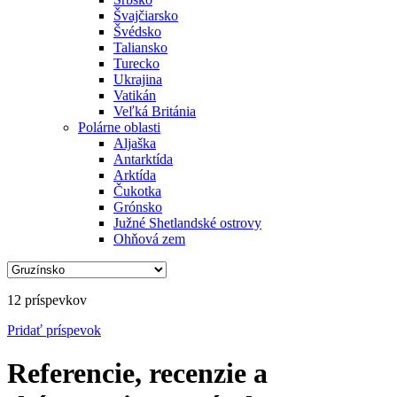
Švajčiarsko
Švédsko
Taliansko
Turecko
Ukrajina
Vatikán
Veľká Británia
Polárne oblasti
Aljaška
Antarktída
Arktída
Čukotka
Grónsko
Južné Shetlandské ostrovy
Ohňová zem
12 príspevkov
Pridať
príspevok
Referencie, recenzie a