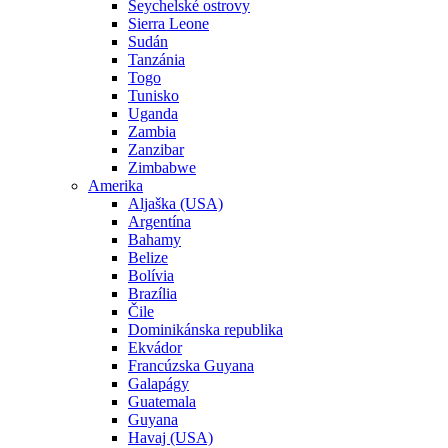
Seychelské ostrovy
Sierra Leone
Sudán
Tanzánia
Togo
Tunisko
Uganda
Zambia
Zanzibar
Zimbabwe
Amerika
Aljaška (USA)
Argentína
Bahamy
Belize
Bolívia
Brazília
Čile
Dominikánska republika
Ekvádor
Francúzska Guyana
Galapágy
Guatemala
Guyana
Havaj (USA)