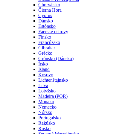
Chorvátsko
Čierna Hora
Cyprus
Dánsko
Estónsko
Faerské ostrovy
Fínsko
Francúzsko
Gibraltar
Grécko
Grónsko (Dánsko)
Írsko
Island
Kosovo
Lichtenštajnsko
Litva
Lotyšsko
Madeira (POR)
Monako
Nemecko
Nórsko
Portugalsko
Rakúsko
Rusko
Severné Macedónsko