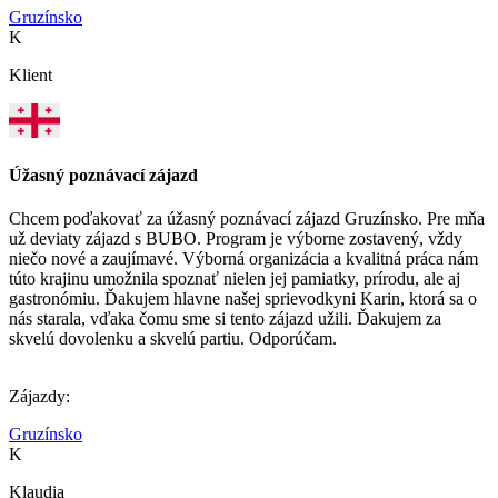
Gruzínsko
K
Klient
Úžasný poznávací zájazd
Chcem poďakovať za úžasný poznávací zájazd Gruzínsko. Pre mňa
už deviaty zájazd s BUBO. Program je výborne zostavený, vždy
niečo nové a zaujímavé. Výborná organizácia a kvalitná práca nám
túto krajinu umožnila spoznať nielen jej pamiatky, prírodu, ale aj
gastronómiu. Ďakujem hlavne našej sprievodkyni Karin, ktorá sa o
nás starala, vďaka čomu sme si tento zájazd užili. Ďakujem za
skvelú dovolenku a skvelú partiu. Odporúčam.
Zájazdy:
Gruzínsko
K
Klaudia