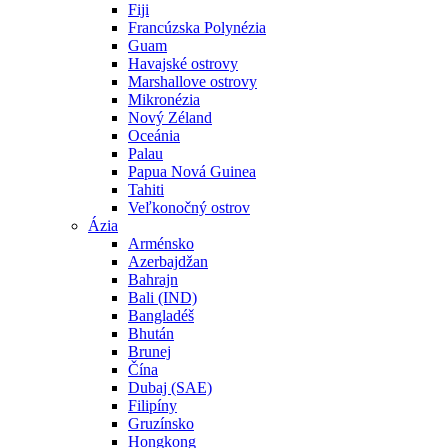
Fiji
Francúzska Polynézia
Guam
Havajské ostrovy
Marshallove ostrovy
Mikronézia
Nový Zéland
Oceánia
Palau
Papua Nová Guinea
Tahiti
Veľkonočný ostrov
Ázia
Arménsko
Azerbajdžan
Bahrajn
Bali (IND)
Bangladéš
Bhután
Brunej
Čína
Dubaj (SAE)
Filipíny
Gruzínsko
Hongkong