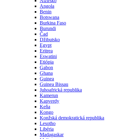
Alžírsko
Angola
Benin
Botswana
Burkina Faso
Burundi
Čad
Džibutsko
Egypt
Eritrea
Eswatini
Etiópia
Gabon
Ghana
Guinea
Guinea Bissau
Juhoafrická republika
Kamerun
Kapverdy
Keňa
Kongo
Konžská demokratická republika
Lesotho
Libéria
Madagaskar