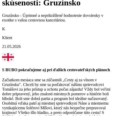
skúsenosti: Gruzínsko
Gruzínsko - Úprimné a neprikrášlené hodnotenie dovolenky v
exotike s vašou cestovnou kanceláriou.
K
Klient
21.05.2026
S BUBO pokračujeme aj pri ďalších cestovateľských plánoch
Začiatkom mesiaca sme sa zúčastnili „Cesty aj za vínom v
Gruzínsku". Chceli by sme sa poďakovať nášmu sprievodcovi
Tomášovi za jeho prístup a ochotu počas zájazdu! Vždy bol veľmi
dobre pripravený, jeho znalosti miestnych pomerov a histórie boli
hlboké. Boli sme dobrá partia a program bol ideálne načasovaný.
Osobitná vďaka patrí aj miestnej sprievodkyni Náne a miestnemu
vynikajúcemu šoférovi Míšovi, ktorý nás bezpečne prepravoval
krajinou! Všetko išlo hladko, a preto odporúčame túto cestu! S