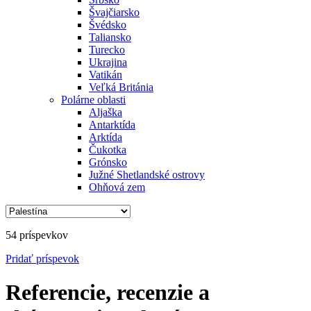
Švajčiarsko
Švédsko
Taliansko
Turecko
Ukrajina
Vatikán
Veľká Británia
Polárne oblasti
Aljaška
Antarktída
Arktída
Čukotka
Grónsko
Južné Shetlandské ostrovy
Ohňová zem
54 príspevkov
Pridať
príspevok
Referencie, recenzie a