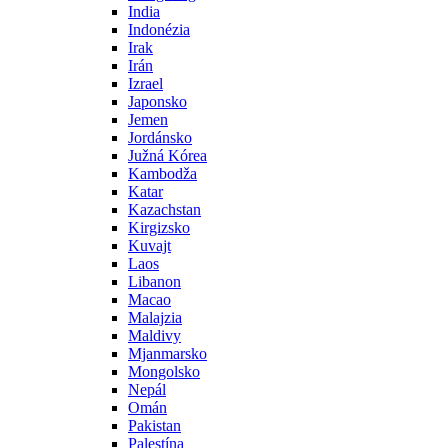
India
Indonézia
Irak
Irán
Izrael
Japonsko
Jemen
Jordánsko
Južná Kórea
Kambodža
Katar
Kazachstan
Kirgizsko
Kuvajt
Laos
Libanon
Macao
Malajzia
Maldivy
Mjanmarsko
Mongolsko
Nepál
Omán
Pakistan
Palestína