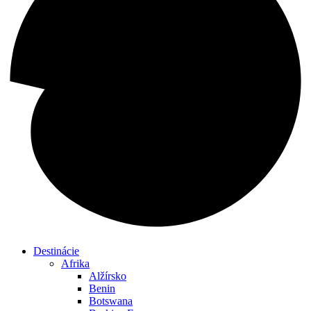
Destinácie
Afrika
Alžírsko
Benin
Botswana