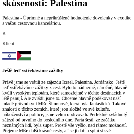
skúsenosti: Palestína
Palestína - Úprimné a neprikrášlené hodnotenie dovolenky v exotike
s vašou cestovnou kanceláriou.
K
Klient
Ještě teď vstřebáváme zážitky
Právě jsme se vrátili ze zájezdu Izrael, Palestina, Jordánsko. Ještě
teď vstřebáváme zážitky z cest. Bylo to nádherné, náročné, hlavně
kvůli vysokým teplotám, které samozřejmě v těchto destinacích v
létě panují. Ale zvládli jsme to. Chceme hlavně poděkovat naší
mladé průvodkyni Míše Šimonové, která byla fantastická. Takové
znalosti o těchto zemích, které jsou složité ve své kultuře,
náboženství a politice, jsme velmi obdivovali. Perfektně zvládnutý
zájezd od prvního do posledního dne. Parta šesti, ze začátku
neznámých lidí, byla super. Prostě vše vyšlo, nad rámec možností.
Přejeme Míše další krásné cesty, ať se jí daří a splní si své