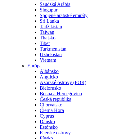
Saudská Arábia
Singapur
Spojené arabské emiráty
Srí Lanka
Tadžikistan
Taiwan
Thajsko
Tibet
Turkmenistan
Uzbekistan
Vietnam
Európa
Albánsko
Anglicko
Azorské ostrovy (POR)
Bielorusko
Bosna a Hercegovina
Česká republika
Chorvátsko
Čierna Hora
Cyprus
Dánsko
Estónsko
Faerské ostrovy
Fínsko