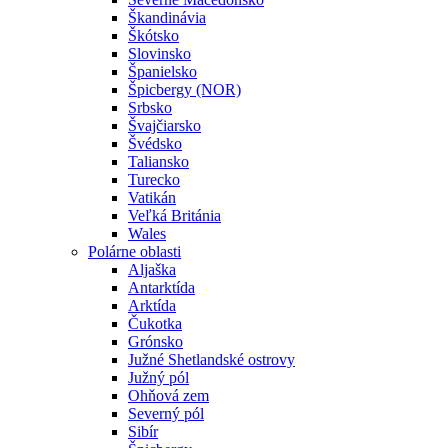
Škandinávia
Škótsko
Slovinsko
Španielsko
Špicbergy (NOR)
Srbsko
Švajčiarsko
Švédsko
Taliansko
Turecko
Vatikán
Veľká Británia
Wales
Polárne oblasti
Aljaška
Antarktída
Arktída
Čukotka
Grónsko
Južné Shetlandské ostrovy
Južný pól
Ohňová zem
Severný pól
Sibír