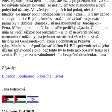
Niežeby sme troška nemali obavu, ale túžba po poznaní bola väčšia.
Po návrate môžem povedať, že neľutujem toto rozhodnutie a celý
pobyt bol úžasný. Vo všetkých krajinách bol pokoj, niekde boli
hliadky, ale nijaký pocit nebezpečenstva sme nezažili. Krásny západ
slnka pri mori v Bejrúte, ktoré sa snaží opäť získať svoju tvár,
pamiatky v Biblose, Baalbaku sú nezabudnuteľné. Jordánsko -
Petra, Mŕtve more, hora Nebo - ďalšie perličky zájazdu. Čo bol pre
mňa najväčší zážitok bol Jeruzalem - je to až neuveriteľné aká
rozmanitosť môže byť na jednom mieste. Asi všetci sme si užili
históriu pri Genezaretskom jazere a ochutnali aj Petrovu
rybu. Musím sa tiež poďakovať nášmu BUBO sprievodcovi za jeho
úžasné sprievodné slovo, bez tohto by to bolo ako pozerať telku bez
zvuku. Ďakujem za nezabudnuteľnú a bezpečnú dovolenku. Jana
Zájazdy:
Libanon
,
Jordánsko
,
Palestína
,
Izrael
J
Jana Petríková
V sobotu 11.4.2015…