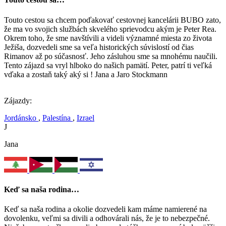
Touto cestou sa chcem poďakovať cestovnej kancelárii BUBO zato,
že ma vo svojich službách skvelého sprievodcu akým je Peter Rea.
Okrem toho, že sme navštívili a videli významné miesta zo života
Ježiša, dozvedeli sme sa veľa historických súvislostí od čias
Rimanov až po súčasnosť. Jeho zásluhou sme sa mnohému naučili.
Tento zájazd sa vryl hlboko do našich pamätí. Peter, patrí ti veľká
vďaka a zostaň taký aký si ! Jana a Jaro Stockmann
Zájazdy:
Jordánsko
,
Palestína
,
Izrael
J
Jana
Keď sa naša rodina…
Keď sa naša rodina a okolie dozvedeli kam máme namierené na
dovolenku, veľmi sa divili a odhovárali nás, že je to nebezpečné.