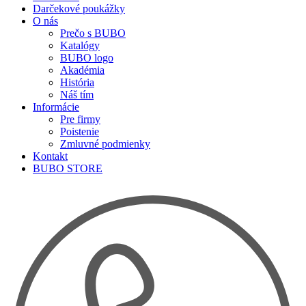
Darčekové poukážky
O nás
Prečo s BUBO
Katalógy
BUBO logo
Akadémia
História
Náš tím
Informácie
Pre firmy
Poistenie
Zmluvné podmienky
Kontakt
BUBO STORE