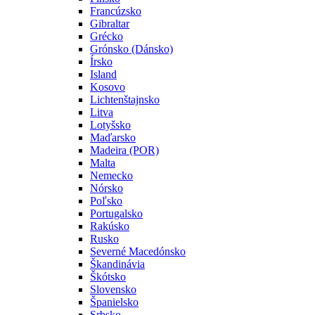
Francúzsko
Gibraltar
Grécko
Grónsko (Dánsko)
Írsko
Island
Kosovo
Lichtenštajnsko
Litva
Lotyšsko
Maďarsko
Madeira (POR)
Malta
Nemecko
Nórsko
Poľsko
Portugalsko
Rakúsko
Rusko
Severné Macedónsko
Škandinávia
Škótsko
Slovensko
Španielsko
Srbsko