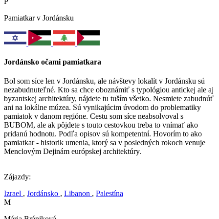
P
Pamiatkar v Jordánsku
Jordánsko očami pamiatkara
Bol som síce len v Jordánsku, ale návštevy lokalít v Jordánsku sú
nezabudnuteľné. Kto sa chce oboznámiť s typológiou antickej ale aj
byzantskej architektúry, nájdete tu tuším všetko. Nesmiete zabudnúť
ani na lokálne múzea. Sú vynikajúcim úvodom do problematiky
pamiatok v danom regióne. Cestu som síce neabsolvoval s
BUBOM, ale ak pôjdete s touto cestovkou treba to vnímať ako
pridanú hodnotu. Podľa opisov sú kompetentní. Hovorím to ako
pamiatkar - historik umenia, ktorý sa v posledných rokoch venuje
Menclovým Dejinám európskej architektúry.
Zájazdy:
Izrael
,
Jordánsko
,
Libanon
,
Palestína
M
Mária Brániková