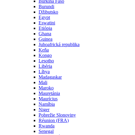
Burkina Faso
Burundi
Džibutsko
Egypt
Eswatini
Etiópia
Ghana
Guinea
Juhoafrická republika
Keňa
Kongo
Lesotho
Libéria
Líbya
Madagaskar
Mali
Maroko
Mauretánia
Maurícius
Namíbia
Niger
Pobrežie Slonoviny
Réunion (FRA)
Rwanda
Senegal