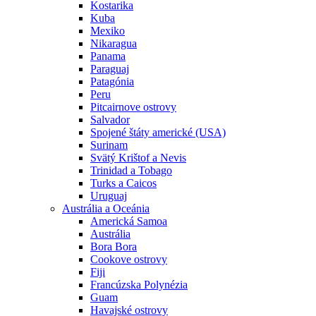
Kostarika
Kuba
Mexiko
Nikaragua
Panama
Paraguaj
Patagónia
Peru
Pitcairnove ostrovy
Salvador
Spojené štáty americké (USA)
Surinam
Svätý Krištof a Nevis
Trinidad a Tobago
Turks a Caicos
Uruguaj
Austrália a Oceánia
Americká Samoa
Austrália
Bora Bora
Cookove ostrovy
Fiji
Francúzska Polynézia
Guam
Havajské ostrovy