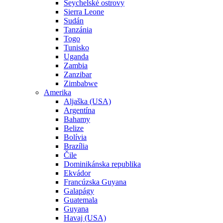
Seychelské ostrovy
Sierra Leone
Sudán
Tanzánia
Togo
Tunisko
Uganda
Zambia
Zanzibar
Zimbabwe
Amerika
Aljaška (USA)
Argentína
Bahamy
Belize
Bolívia
Brazília
Čile
Dominikánska republika
Ekvádor
Francúzska Guyana
Galapágy
Guatemala
Guyana
Havaj (USA)