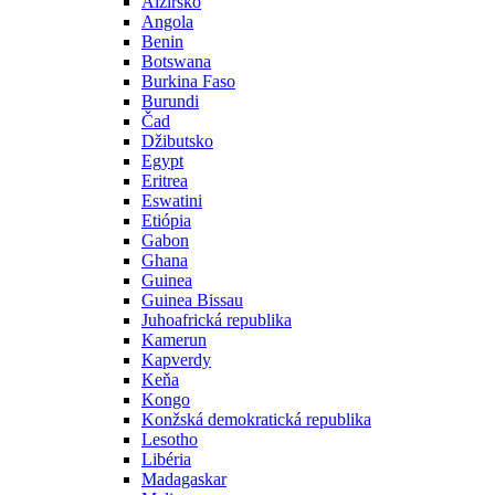
Alžírsko
Angola
Benin
Botswana
Burkina Faso
Burundi
Čad
Džibutsko
Egypt
Eritrea
Eswatini
Etiópia
Gabon
Ghana
Guinea
Guinea Bissau
Juhoafrická republika
Kamerun
Kapverdy
Keňa
Kongo
Konžská demokratická republika
Lesotho
Libéria
Madagaskar