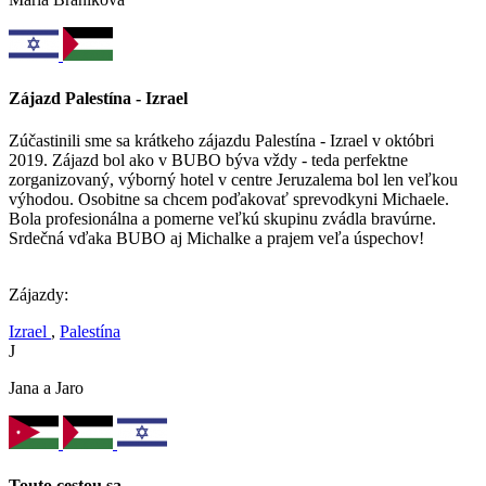
Zájazd Palestína - Izrael
Zúčastinili sme sa krátkeho zájazdu Palestína - Izrael v októbri
2019. Zájazd bol ako v BUBO býva vždy - teda perfektne
zorganizovaný, výborný hotel v centre Jeruzalema bol len veľkou
výhodou. Osobitne sa chcem poďakovať sprevodkyni Michaele.
Bola profesionálna a pomerne veľkú skupinu zvádla bravúrne.
Srdečná vďaka BUBO aj Michalke a prajem veľa úspechov!
Zájazdy:
Izrael
,
Palestína
J
Jana a Jaro
Touto cestou sa…