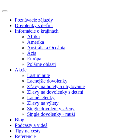
Poznávacie zájazdy
Dovolenky s deťmi
Informácie o krajinách
Afrika
Amerika
Austrália a Oceánia
Ázia
Európa
Polárne oblasti
Akcie
Last minute
Lacnejšie dovolenky
Zľavy na hotely a ubytovanie
Zľavy na dovolenky s deťmi
Lacné letenky
Zľavy na výlety
Single dovolenky - ženy
Single dovolenky - muži
Blog
Podcasty a videá
Tipy na cesty
Referencie