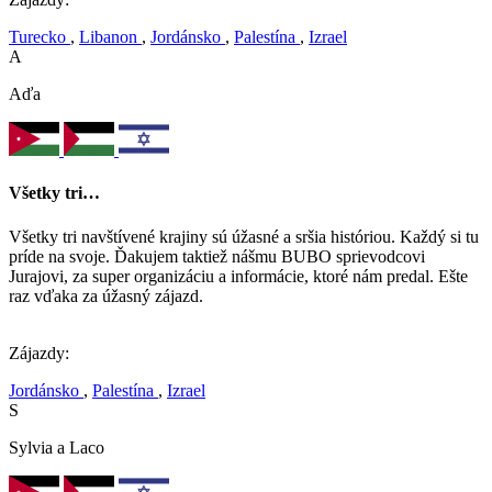
Turecko
,
Libanon
,
Jordánsko
,
Palestína
,
Izrael
A
Aďa
Všetky tri…
Všetky tri navštívené krajiny sú úžasné a sršia históriou. Každý si tu
príde na svoje. Ďakujem taktiež nášmu BUBO sprievodcovi
Jurajovi, za super organizáciu a informácie, ktoré nám predal. Ešte
raz vďaka za úžasný zájazd.
Zájazdy:
Jordánsko
,
Palestína
,
Izrael
S
Sylvia a Laco