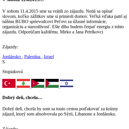
V sobotu 11.4.2015 sme sa vrátili zo zájazdu. Nedá sa opísať
slovom, koľko zážitkov sme si priniesli domov. Veľká vďaka patrí aj
nášmu BUBO sprievodcovi Peťovi za úžasné informácie,
organizáciu a starostlivosť. Ešte dlho budem čerpať energiu z tohto
zájazdu. Odporúčam každému. Mirko a Jana Petríkovci
Zájazdy:
Jordánsko
,
Palestína
,
Izrael
S
Stopiaková
Dobrý deň, chcela…
Dobrý deň, chcela by som sa touto cestou poďakovať za krásny
zájazd, ktorý som absolvovala po Sýrii, Libanone a Jordánsku.
Zájazdy: