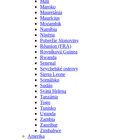
Mali
Maroko
Mauretánia
Maurícius
Mozambik
Namíbia
Nigéria
Pobrežie Slonoviny
Réunion (FRA)
Rovníková Guinea
Rwanda
Senegal
Seychelské ostrovy
Sierra Leone
Somálsko
Sudán
Svätá Helena
Tanzánia
Togo
Tunisko
Uganda
Zambia
Zanzibar
Zimbabwe
Amerika