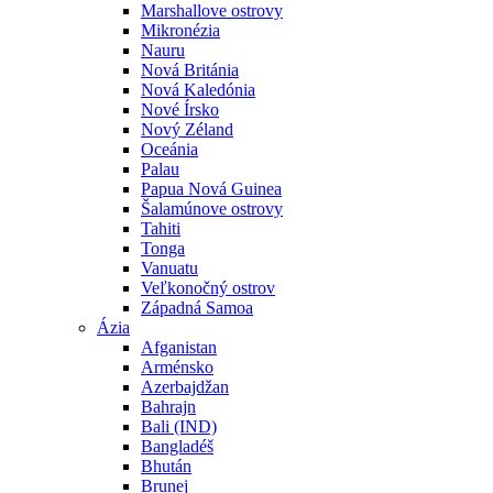
Marshallove ostrovy
Mikronézia
Nauru
Nová Británia
Nová Kaledónia
Nové Írsko
Nový Zéland
Oceánia
Palau
Papua Nová Guinea
Šalamúnove ostrovy
Tahiti
Tonga
Vanuatu
Veľkonočný ostrov
Západná Samoa
Ázia
Afganistan
Arménsko
Azerbajdžan
Bahrajn
Bali (IND)
Bangladéš
Bhután
Brunej