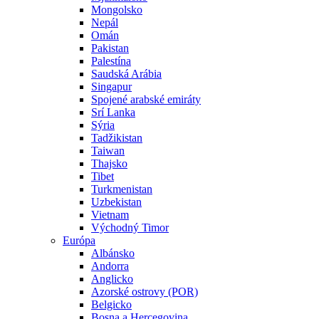
Mongolsko
Nepál
Omán
Pakistan
Palestína
Saudská Arábia
Singapur
Spojené arabské emiráty
Srí Lanka
Sýria
Tadžikistan
Taiwan
Thajsko
Tibet
Turkmenistan
Uzbekistan
Vietnam
Východný Timor
Európa
Albánsko
Andorra
Anglicko
Azorské ostrovy (POR)
Belgicko
Bosna a Hercegovina