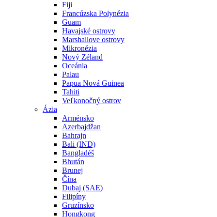
Fiji
Francúzska Polynézia
Guam
Havajské ostrovy
Marshallove ostrovy
Mikronézia
Nový Zéland
Oceánia
Palau
Papua Nová Guinea
Tahiti
Veľkonočný ostrov
Ázia
Arménsko
Azerbajdžan
Bahrajn
Bali (IND)
Bangladéš
Bhután
Brunej
Čína
Dubaj (SAE)
Filipíny
Gruzínsko
Hongkong