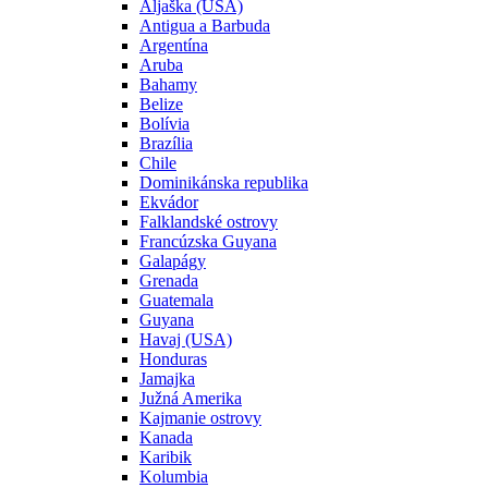
Aljaška (USA)
Antigua a Barbuda
Argentína
Aruba
Bahamy
Belize
Bolívia
Brazília
Chile
Dominikánska republika
Ekvádor
Falklandské ostrovy
Francúzska Guyana
Galapágy
Grenada
Guatemala
Guyana
Havaj (USA)
Honduras
Jamajka
Južná Amerika
Kajmanie ostrovy
Kanada
Karibik
Kolumbia