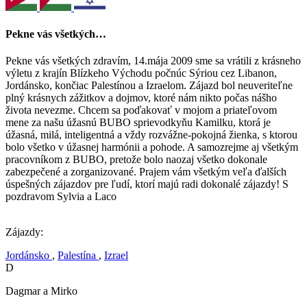
Pekne vás všetkých…
Pekne vás všetkých zdravím, 14.mája 2009 sme sa vrátili z krásneho
výletu z krajín Blízkeho Východu počnúc Sýriou cez Libanon,
Jordánsko, končiac Palestínou a Izraelom. Zájazd bol neuveriteľne
plný krásnych zážitkov a dojmov, ktoré nám nikto počas nášho
života nevezme. Chcem sa poďakovať v mojom a priateľovom
mene za našu úžasnú BUBO sprievodkyňu Kamilku, ktorá je
úžasná, milá, inteligentná a vždy rozvážne-pokojná žienka, s ktorou
bolo všetko v úžasnej harmónii a pohode. A samozrejme aj všetkým
pracovníkom z BUBO, pretože bolo naozaj všetko dokonale
zabezpečené a zorganizované. Prajem vám všetkým veľa ďalších
úspešných zájazdov pre ľudí, ktorí majú radi dokonalé zájazdy! S
pozdravom Sylvia a Laco
Zájazdy:
Jordánsko
,
Palestína
,
Izrael
D
Dagmar a Mirko