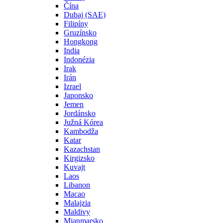
Čína
Dubaj (SAE)
Filipíny
Gruzínsko
Hongkong
India
Indonézia
Irak
Irán
Izrael
Japonsko
Jemen
Jordánsko
Južná Kórea
Kambodža
Katar
Kazachstan
Kirgizsko
Kuvajt
Laos
Libanon
Macao
Malajzia
Maldivy
Mjanmarsko