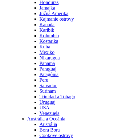
Honduras
Jamajka
Južná Amerika
Kajmanie ostrovy
Kanada
Karibik
Kolumbia
Kostarika
Kuba
Mexiko
Nikaragua
Panama
Paraguaj
Patagónia
Peru
Salvador
Surinam
Trinidad a Tobago
Uruguaj
USA
Venezuela
Austrália a Oceánia
Austrália
Bora Bora
Cookove ostrovy