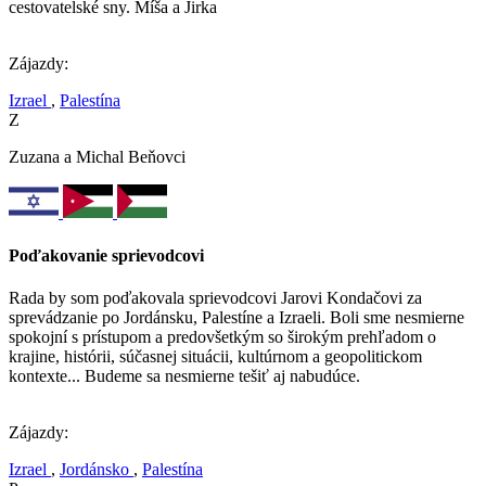
cestovatelské sny. Míša a Jirka
Zájazdy:
Izrael
,
Palestína
Z
Zuzana a Michal Beňovci
Poďakovanie sprievodcovi
Rada by som poďakovala sprievodcovi Jarovi Kondačovi za
sprevádzanie po Jordánsku, Palestíne a Izraeli. Boli sme nesmierne
spokojní s prístupom a predovšetkým so širokým prehľadom o
krajine, histórii, súčasnej situácii, kultúrnom a geopolitickom
kontexte... Budeme sa nesmierne tešiť aj nabudúce.
Zájazdy:
Izrael
,
Jordánsko
,
Palestína