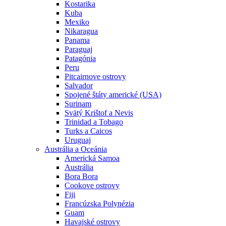
Kostarika
Kuba
Mexiko
Nikaragua
Panama
Paraguaj
Patagónia
Peru
Pitcairnove ostrovy
Salvador
Spojené štáty americké (USA)
Surinam
Svätý Krištof a Nevis
Trinidad a Tobago
Turks a Caicos
Uruguaj
Austrália a Oceánia
Americká Samoa
Austrália
Bora Bora
Cookove ostrovy
Fiji
Francúzska Polynézia
Guam
Havajské ostrovy