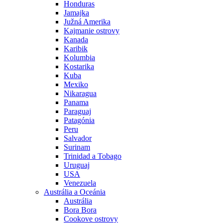
Honduras
Jamajka
Južná Amerika
Kajmanie ostrovy
Kanada
Karibik
Kolumbia
Kostarika
Kuba
Mexiko
Nikaragua
Panama
Paraguaj
Patagónia
Peru
Salvador
Surinam
Trinidad a Tobago
Uruguaj
USA
Venezuela
Austrália a Oceánia
Austrália
Bora Bora
Cookove ostrovy