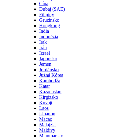
Čína
Dubaj (SAE)
Filipíny
Gruzínsko
Hongkong
India
Indonézia
Irak
Irán
Izrael
Japonsko
Jemen
Jordánsko
Južná Kórea
Kambodža
Katar
Kazachstan
Kirgizsko
Kuvajt
Laos
Libanon
Macao
Malajzia
Maldivy
Mjanmarsko