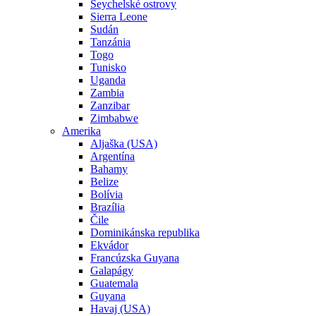
Seychelské ostrovy
Sierra Leone
Sudán
Tanzánia
Togo
Tunisko
Uganda
Zambia
Zanzibar
Zimbabwe
Amerika
Aljaška (USA)
Argentína
Bahamy
Belize
Bolívia
Brazília
Čile
Dominikánska republika
Ekvádor
Francúzska Guyana
Galapágy
Guatemala
Guyana
Havaj (USA)