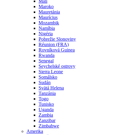
Mali
Maroko
Mauretánia
Maurícius
Mozambik
Namíbia
Nigéria
Pobrežie Slonoviny
Réunion (FRA)
Rovníková Guinea
Rwanda
Senegal
Seychelské ostrovy
Sierra Leone
Somálsko
Sudán
Svätá Helena
Tanzánia
Togo
Tunisko
Uganda
Zambia
Zanzibar
Zimbabwe
Amerika