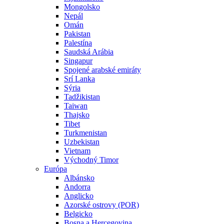
Mongolsko
Nepál
Omán
Pakistan
Palestína
Saudská Arábia
Singapur
Spojené arabské emiráty
Srí Lanka
Sýria
Tadžikistan
Taiwan
Thajsko
Tibet
Turkmenistan
Uzbekistan
Vietnam
Východný Timor
Európa
Albánsko
Andorra
Anglicko
Azorské ostrovy (POR)
Belgicko
Bosna a Hercegovina