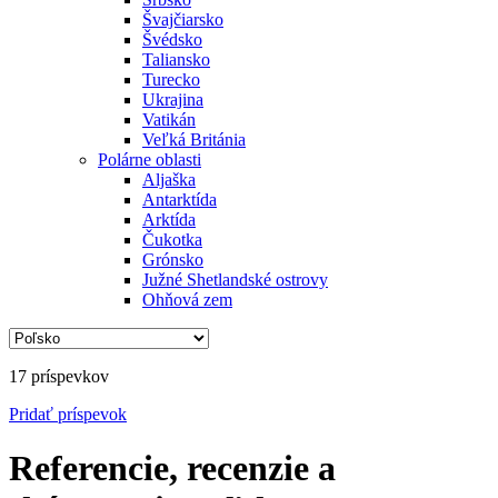
Švajčiarsko
Švédsko
Taliansko
Turecko
Ukrajina
Vatikán
Veľká Británia
Polárne oblasti
Aljaška
Antarktída
Arktída
Čukotka
Grónsko
Južné Shetlandské ostrovy
Ohňová zem
17 príspevkov
Pridať
príspevok
Referencie, recenzie a