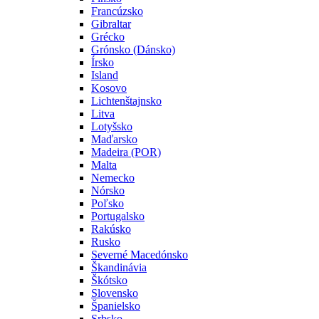
Francúzsko
Gibraltar
Grécko
Grónsko (Dánsko)
Írsko
Island
Kosovo
Lichtenštajnsko
Litva
Lotyšsko
Maďarsko
Madeira (POR)
Malta
Nemecko
Nórsko
Poľsko
Portugalsko
Rakúsko
Rusko
Severné Macedónsko
Škandinávia
Škótsko
Slovensko
Španielsko
Srbsko