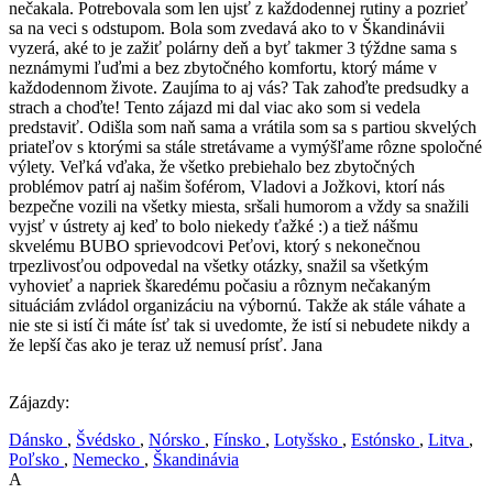
nečakala. Potrebovala som len ujsť z každodennej rutiny a pozrieť
sa na veci s odstupom. Bola som zvedavá ako to v Škandinávii
vyzerá, aké to je zažiť polárny deň a byť takmer 3 týždne sama s
neznámymi ľuďmi a bez zbytočného komfortu, ktorý máme v
každodennom živote. Zaujíma to aj vás? Tak zahoďte predsudky a
strach a choďte! Tento zájazd mi dal viac ako som si vedela
predstaviť. Odišla som naň sama a vrátila som sa s partiou skvelých
priateľov s ktorými sa stále stretávame a vymýšľame rôzne spoločné
výlety. Veľká vďaka, že všetko prebiehalo bez zbytočných
problémov patrí aj našim šoférom, Vladovi a Jožkovi, ktorí nás
bezpečne vozili na všetky miesta, sršali humorom a vždy sa snažili
vyjsť v ústrety aj keď to bolo niekedy ťažké :) a tiež nášmu
skvelému BUBO sprievodcovi Peťovi, ktorý s nekonečnou
trpezlivosťou odpovedal na všetky otázky, snažil sa všetkým
vyhovieť a napriek škaredému počasiu a rôznym nečakaným
situáciám zvládol organizáciu na výbornú. Takže ak stále váhate a
nie ste si istí či máte ísť tak si uvedomte, že istí si nebudete nikdy a
že lepší čas ako je teraz už nemusí prísť. Jana
Zájazdy:
Dánsko
,
Švédsko
,
Nórsko
,
Fínsko
,
Lotyšsko
,
Estónsko
,
Litva
,
Poľsko
,
Nemecko
,
Škandinávia
A