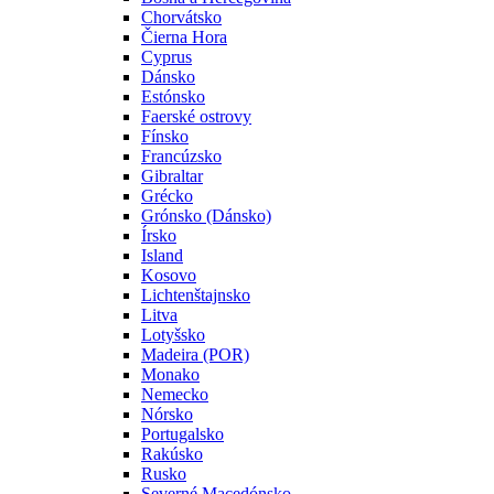
Chorvátsko
Čierna Hora
Cyprus
Dánsko
Estónsko
Faerské ostrovy
Fínsko
Francúzsko
Gibraltar
Grécko
Grónsko (Dánsko)
Írsko
Island
Kosovo
Lichtenštajnsko
Litva
Lotyšsko
Madeira (POR)
Monako
Nemecko
Nórsko
Portugalsko
Rakúsko
Rusko
Severné Macedónsko