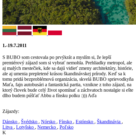
1.-19.7.2011
S BUBO som cestovala po prvýkrát a myslím si, že lepší
premiérový zájazd som si vybrať nemohla. Prehliadky metropol, ale
aj malých mestečiek, kde sa dajú vidieť zmeny architektúry, histórie,
ale aj umenia prepletené krásou škandinávskej prírody. Keď sa k
tomu pridá bezproblémová organizácia, skvelá BUBO sprievodkyňa
Maťa, fajn autobusári a fantastická partia, vznikne z toho zájazd, na
ktorý človek bude celý život spomínať a záchvatoch nostalgie si ešte
dlho budem púšťať Abbu a fínsku polku :))) Aďa
Zájazdy:
Dánsko
,
Švédsko
,
Nórsko
,
Fínsko
,
Estónsko
,
Škandinávia
,
Litva
,
Lotyšsko
,
Nemecko
,
Poľsko
K