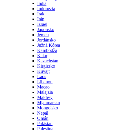
India
Indonézia
Irak
Irán
Izrael
Japonsko
Jemen
Jordánsko
Južná Kórea
Kambodža
Katar
Kazachstan
Kirgizsko
Kuvajt
Laos
Libanon
Macao
Malajzia
Maldivy
Mjanmarsko
Mongolsko
Nepál
Omán
Pakistan
Palestína