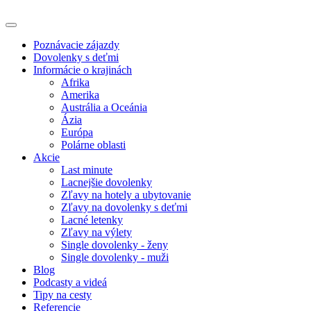
Poznávacie zájazdy
Dovolenky s deťmi
Informácie o krajinách
Afrika
Amerika
Austrália a Oceánia
Ázia
Európa
Polárne oblasti
Akcie
Last minute
Lacnejšie dovolenky
Zľavy na hotely a ubytovanie
Zľavy na dovolenky s deťmi
Lacné letenky
Zľavy na výlety
Single dovolenky - ženy
Single dovolenky - muži
Blog
Podcasty a videá
Tipy na cesty
Referencie