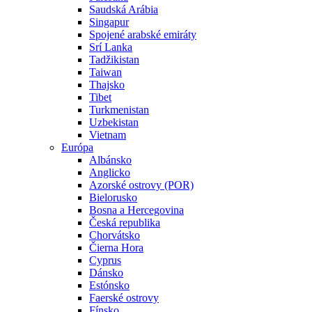
Saudská Arábia
Singapur
Spojené arabské emiráty
Srí Lanka
Tadžikistan
Taiwan
Thajsko
Tibet
Turkmenistan
Uzbekistan
Vietnam
Európa
Albánsko
Anglicko
Azorské ostrovy (POR)
Bielorusko
Bosna a Hercegovina
Česká republika
Chorvátsko
Čierna Hora
Cyprus
Dánsko
Estónsko
Faerské ostrovy
Fínsko