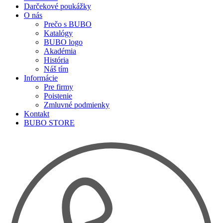
Darčekové poukážky
O nás
Prečo s BUBO
Katalógy
BUBO logo
Akadémia
História
Náš tím
Informácie
Pre firmy
Poistenie
Zmluvné podmienky
Kontakt
BUBO STORE