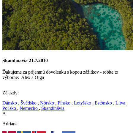
Skandinavia 21.7.2010
Ďakujeme za príjemnú dovolenku s kopou zážitkov - robíte to
výborne. Alex a Olga
Zájazdy:
Dánsko
,
Švédsko
,
Nórsko
,
Fínsko
,
Lotyšsko
,
Estónsko
,
Litva
,
Poľsko
,
Nemecko
,
Škandinávia
A
Adriana