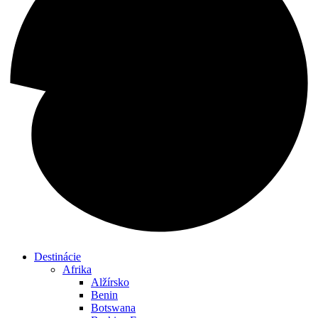
Destinácie
Afrika
Alžírsko
Benin
Botswana