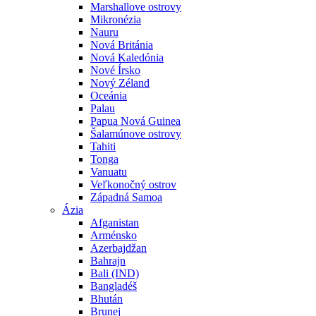
Marshallove ostrovy
Mikronézia
Nauru
Nová Británia
Nová Kaledónia
Nové Írsko
Nový Zéland
Oceánia
Palau
Papua Nová Guinea
Šalamúnove ostrovy
Tahiti
Tonga
Vanuatu
Veľkonočný ostrov
Západná Samoa
Ázia
Afganistan
Arménsko
Azerbajdžan
Bahrajn
Bali (IND)
Bangladéš
Bhután
Brunej