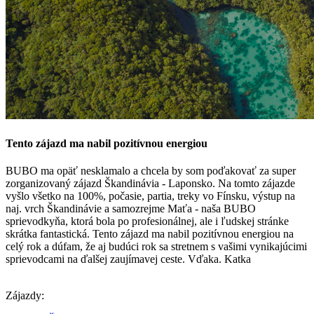
Tento zájazd ma nabil pozitívnou energiou
BUBO ma opäť nesklamalo a chcela by som poďakovať za super
zorganizovaný zájazd Škandinávia - Laponsko. Na tomto zájazde
vyšlo všetko na 100%, počasie, partia, treky vo Fínsku, výstup na
naj. vrch Škandinávie a samozrejme Maťa - naša BUBO
sprievodkyňa, ktorá bola po profesionálnej, ale i ľudskej stránke
skrátka fantastická. Tento zájazd ma nabil pozitívnou energiou na
celý rok a dúfam, že aj budúci rok sa stretnem s vašimi vynikajúcimi
sprievodcami na ďalšej zaujímavej ceste. Vďaka. Katka
Zájazdy: