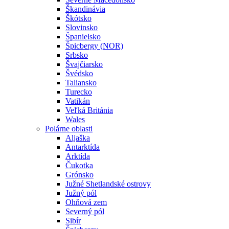
Škandinávia
Škótsko
Slovinsko
Španielsko
Špicbergy (NOR)
Srbsko
Švajčiarsko
Švédsko
Taliansko
Turecko
Vatikán
Veľká Británia
Wales
Polárne oblasti
Aljaška
Antarktída
Arktída
Čukotka
Grónsko
Južné Shetlandské ostrovy
Južný pól
Ohňová zem
Severný pól
Sibír