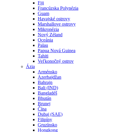
Fiji
Francúzska Polynézia
Guam
Havajské ostrovy
Marshallove ostrovy
Mikronézia
Nový Zéland
Oceánia
Palau
Papua Nová Guinea
Tahiti
Veľkonočný ostrov
Ázia
Arménsko
Azerbajdžan
Bahrajn
Bali (IND)
Bangladéš
Bhután
Brunej
Čína
Dubaj (SAE)
Filipíny
Gruzínsko
Hongkong