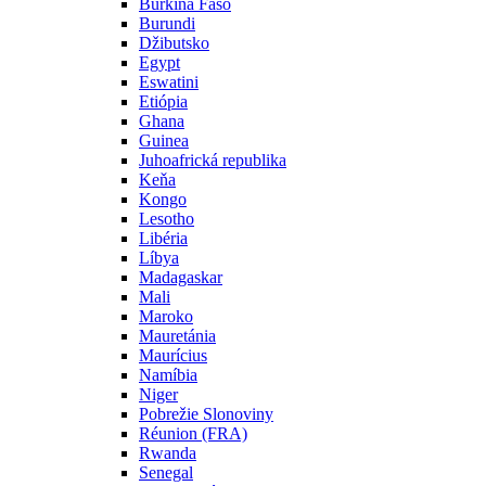
Burkina Faso
Burundi
Džibutsko
Egypt
Eswatini
Etiópia
Ghana
Guinea
Juhoafrická republika
Keňa
Kongo
Lesotho
Libéria
Líbya
Madagaskar
Mali
Maroko
Mauretánia
Maurícius
Namíbia
Niger
Pobrežie Slonoviny
Réunion (FRA)
Rwanda
Senegal