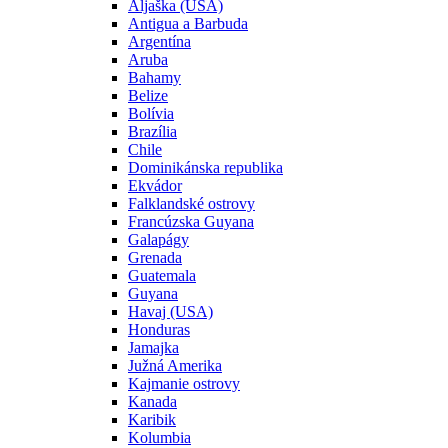
Aljaška (USA)
Antigua a Barbuda
Argentína
Aruba
Bahamy
Belize
Bolívia
Brazília
Chile
Dominikánska republika
Ekvádor
Falklandské ostrovy
Francúzska Guyana
Galapágy
Grenada
Guatemala
Guyana
Havaj (USA)
Honduras
Jamajka
Južná Amerika
Kajmanie ostrovy
Kanada
Karibik
Kolumbia