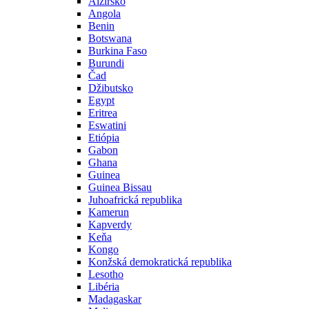
Alžírsko
Angola
Benin
Botswana
Burkina Faso
Burundi
Čad
Džibutsko
Egypt
Eritrea
Eswatini
Etiópia
Gabon
Ghana
Guinea
Guinea Bissau
Juhoafrická republika
Kamerun
Kapverdy
Keňa
Kongo
Konžská demokratická republika
Lesotho
Libéria
Madagaskar