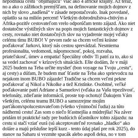
nepodnikla cestu "objímajúcu" viac ako 4 africké krajiny. Až teraz,
no a ako o zážitkoch premýšľam, na definovanie mojich dojmov z
nich by slovo „nadšená“ v zásade nepostačovalo. Inak povedané,
oplatilo sa na milión percent! Všetkým dobrodružstva-chtivým a
Afrika-pozitív cestovateľom vrelo odporúčam tento zájazd. Ako niet
dostatočne výstižných slov na popis mojich fantastických dojmov z
cesty, rovnako niet dostatočných slov na vyjadrenie mojej vďaky
celému tímu BUBO! V prvom rade sa chcem veľmi krásne
poďakovať Jarkovi, ktorý nás cestou sprevádzal. Nesmierna
profesionalita, vedomosti, nápomocnosť, pokoj, rozvaha,
priateľskosť, úmev a empatia! Špeciálny obdiv Ti patrí za to, ako si
sa vedel zachovať v krízových situáciách. Ešte dodám, že v máji
2025 budem na Teba určite myslieť (bon voyage na Tvoju „cestu“,
aj cesty) a dúfam, že budem mať šťastie na Teba ako sprievodcu na
nejakom inom BUBO zájazde! Tradične sa chcem veľmi pekne
poďakovať aj Nikol a Nikolke a tiež Kristínke. Osobitné, veľké
poďakovanie patrí Adriane a Samuelovi (vďaka za Vašu trpezlivosť,
telefonáty, zdieľanie informácií, proste top ochotu)! Ďakujem Vám
všetkým, celému teamu BUBO a samozrejme mojím
parťákom/spolucestovateľom (všetko výnimoční ľudia) za túto
nádhernú cestu! Zas som o niečo šťastnejšia a múdrejšia! Na záver
pridám tri praktické rady pre budúcich účastníkov tohto zájazdu: na
cestu si stačí vziať eurá (sú akceptovateľné rovnako „hladko“ ako
doláre a majú príslušne lepší kurz - tento údaj platí pre rok 2025), do
stanov na Saharu si vezmite spacák alebo aspoň deku, no v tom