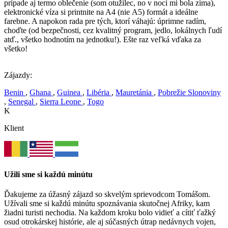
prípade aj termo oblečenie (som otužilec, no v noci mi bola zima),
elektronické víza si printnite na A4 (nie A5) formát a ideálne
farebne. A napokon rada pre tých, ktorí váhajú: úprimne radím,
choďte (od bezpečnosti, cez kvalitný program, jedlo, lokálnych ľudí
atď., všetko hodnotím na jednotku!). Ešte raz veľká vďaka za
všetko!
Zájazdy:
Benin
,
Ghana
,
Guinea
,
Libéria
,
Mauretánia
,
Pobrežie Slonoviny
,
Senegal
,
Sierra Leone
,
Togo
K
Klient
Užili sme si každú minútu
Ďakujeme za úžasný zájazd so skvelým sprievodcom Tomášom.
Užívali sme si každú minútu spoznávania skutočnej Afriky, kam
žiadni turisti nechodia. Na každom kroku bolo vidieť a cítiť ťažký
osud otrokárskej histórie, ale aj súčasných útrap nedávnych vojen,