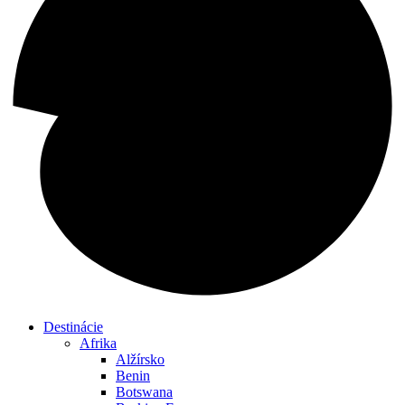
Destinácie
Afrika
Alžírsko
Benin
Botswana