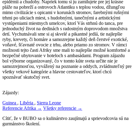
epidémií a chudoby. Napriek tomu si ju zamilujete pre jej krásne
pláže na pobreží a ostrovoch Atlantiku s teplou vodou, džungľou
mimo civilizácie s opicami v korunách stromov, farebnými rušnými
trhmi po uliciach miest, s hudobnými, tanečnými a artistickými
vystúpeniami miestnych umelcov, ktorí Vás strhnú do tanca, pre
jednoduchý život na dedinách s radostným doprovodom množstva
detí. Vychutnávali sme si aj skvelé a pikantné jedlá, tie najlepšie
ryby, krevety, či homáre a samozrejme každý deň čerstvé exotické,
voňavé, šťavnaté ovocie z trhu, alebo priamo zo stromov. V rámci
možnosti tejto časti Afriky sme mali to najlepšie možné komfortné a
bezpečné ubytovanie v hoteloch s ambasádami. Program zájazdu
bol výborne organizovaný, čo v tomto kúte sveta určite nie je
samozrejmosťou, vyvážený na poznanie a oddych, zvládnuteľný pre
všetky vekové kategórie a hlavne cestovateľov, ktorí chcú
spoznávať skutočný svet.
Zájazdy:
Guinea
,
Libéria
,
Sierra Leone
Referencie Afrika →
Všetky referencie →
Cítiť, že v BUBO sa o kulinárstvo zaujímajú a sprievodcovia sú na
gurmánstvo školení.