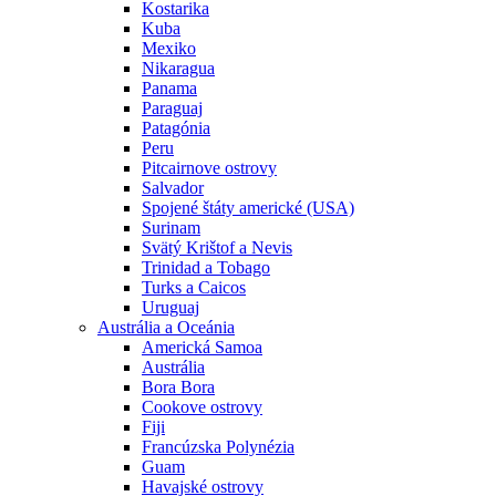
Kostarika
Kuba
Mexiko
Nikaragua
Panama
Paraguaj
Patagónia
Peru
Pitcairnove ostrovy
Salvador
Spojené štáty americké (USA)
Surinam
Svätý Krištof a Nevis
Trinidad a Tobago
Turks a Caicos
Uruguaj
Austrália a Oceánia
Americká Samoa
Austrália
Bora Bora
Cookove ostrovy
Fiji
Francúzska Polynézia
Guam
Havajské ostrovy