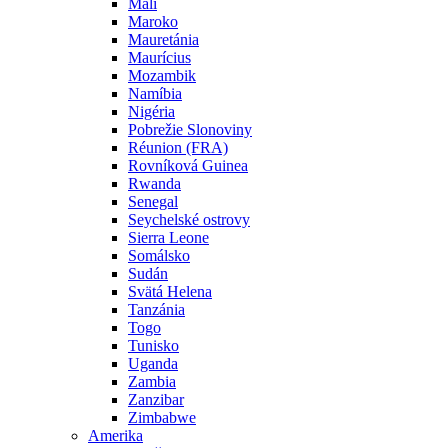
Mali
Maroko
Mauretánia
Maurícius
Mozambik
Namíbia
Nigéria
Pobrežie Slonoviny
Réunion (FRA)
Rovníková Guinea
Rwanda
Senegal
Seychelské ostrovy
Sierra Leone
Somálsko
Sudán
Svätá Helena
Tanzánia
Togo
Tunisko
Uganda
Zambia
Zanzibar
Zimbabwe
Amerika