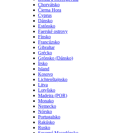
Chorvátsko
Čierna Hora
Cyprus
Dánsko
Estónsko
Faerské ostrovy
Fínsko
Francúzsko
Gibraltar
Grécko
Grónsko (Dánsko)
Írsko
Island
Kosovo
Lichtenštajnsko
Litva
Lotyšsko
Madeira (POR)
Monako
Nemecko
Nórsko
Portugalsko
Rakúsko
Rusko
Severné Macedónsko