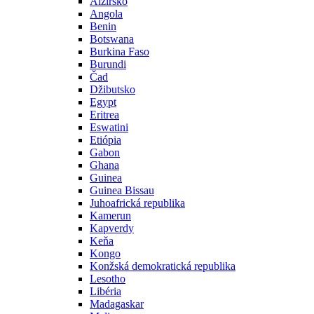
Alžírsko
Angola
Benin
Botswana
Burkina Faso
Burundi
Čad
Džibutsko
Egypt
Eritrea
Eswatini
Etiópia
Gabon
Ghana
Guinea
Guinea Bissau
Juhoafrická republika
Kamerun
Kapverdy
Keňa
Kongo
Konžská demokratická republika
Lesotho
Libéria
Madagaskar