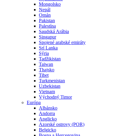
Mongolsko
Nepál
Omán
Pakistan
Palestína
Saudská Arábia
Singapur
Spojené arabské emiráty
Srí Lanka
Sýria
Tadžikistan
Taiwan
Thajsko
Tibet
Turkmenistan
Uzbekistan
Vietnam
Východný Timor
Európa
Albánsko
Andorra
Anglicko
Azorské ostrovy (POR)
Belgicko
Bosna a Hercegovina