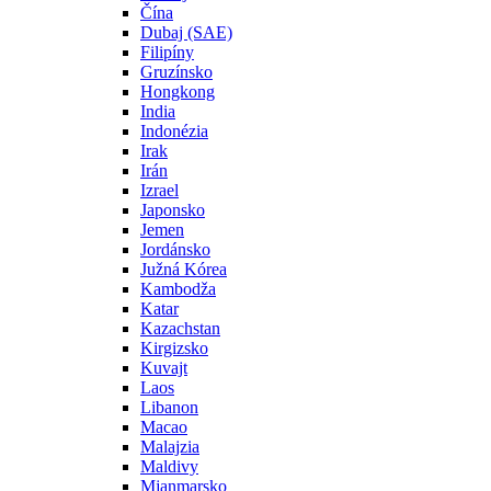
Čína
Dubaj (SAE)
Filipíny
Gruzínsko
Hongkong
India
Indonézia
Irak
Irán
Izrael
Japonsko
Jemen
Jordánsko
Južná Kórea
Kambodža
Katar
Kazachstan
Kirgizsko
Kuvajt
Laos
Libanon
Macao
Malajzia
Maldivy
Mjanmarsko