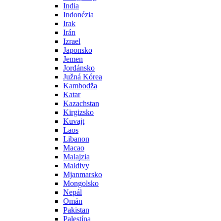
India
Indonézia
Irak
Irán
Izrael
Japonsko
Jemen
Jordánsko
Južná Kórea
Kambodža
Katar
Kazachstan
Kirgizsko
Kuvajt
Laos
Libanon
Macao
Malajzia
Maldivy
Mjanmarsko
Mongolsko
Nepál
Omán
Pakistan
Palestína