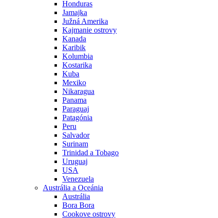
Honduras
Jamajka
Južná Amerika
Kajmanie ostrovy
Kanada
Karibik
Kolumbia
Kostarika
Kuba
Mexiko
Nikaragua
Panama
Paraguaj
Patagónia
Peru
Salvador
Surinam
Trinidad a Tobago
Uruguaj
USA
Venezuela
Austrália a Oceánia
Austrália
Bora Bora
Cookove ostrovy