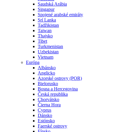
Saudská Arábia
Singapur
Spojené arabské emiráty
Srí Lanka
Tadžikistan
Taiwan
Thajsko
Tibet
Turkmenistan
Uzbekistan
Vietnam
Európa
Albánsko
Anglicko
Azorské ostrovy (POR)
Bielorusko
Bosna a Hercegovina
Česká republika
Chorvátsko
Čierna Hora
Cyprus
Dánsko
Estónsko
Faerské ostrovy
Fínsko