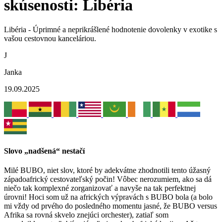
skúsenosti: Libéria
Libéria - Úprimné a neprikrášlené hodnotenie dovolenky v exotike s
vašou cestovnou kanceláriou.
J
Janka
19.09.2025
Slovo „nadšená“ nestačí
Milé BUBO, niet slov, ktoré by adekvátne zhodnotili tento úžasný
západoafrický cestovateľský počin! Vôbec nerozumiem, ako sa dá
niečo tak komplexné zorganizovať a navyše na tak perfektnej
úrovni! Hoci som už na afrických výpravách s BUBO bola (a bolo
mi vždy od prvého do posledného momentu jasné, že BUBO versus
Afrika sa rovná skvelo znejúci orchester), zatiaľ som