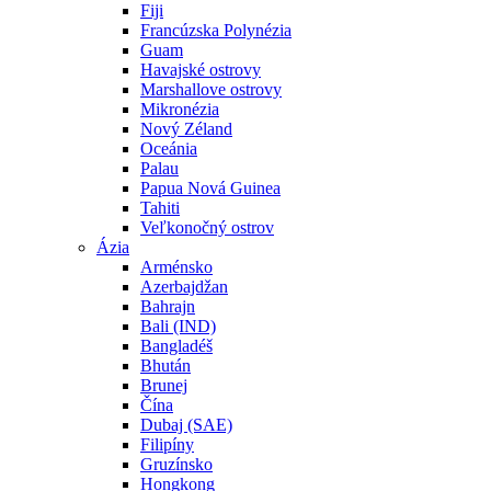
Fiji
Francúzska Polynézia
Guam
Havajské ostrovy
Marshallove ostrovy
Mikronézia
Nový Zéland
Oceánia
Palau
Papua Nová Guinea
Tahiti
Veľkonočný ostrov
Ázia
Arménsko
Azerbajdžan
Bahrajn
Bali (IND)
Bangladéš
Bhután
Brunej
Čína
Dubaj (SAE)
Filipíny
Gruzínsko
Hongkong