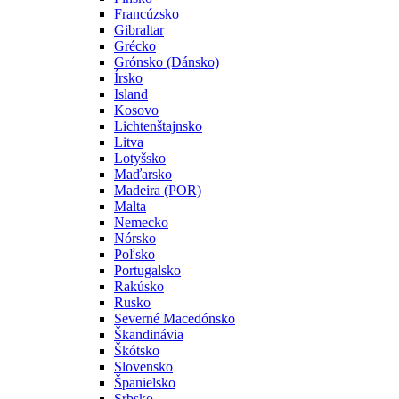
Francúzsko
Gibraltar
Grécko
Grónsko (Dánsko)
Írsko
Island
Kosovo
Lichtenštajnsko
Litva
Lotyšsko
Maďarsko
Madeira (POR)
Malta
Nemecko
Nórsko
Poľsko
Portugalsko
Rakúsko
Rusko
Severné Macedónsko
Škandinávia
Škótsko
Slovensko
Španielsko
Srbsko