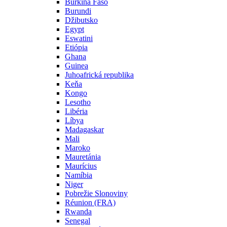
Burkina Faso
Burundi
Džibutsko
Egypt
Eswatini
Etiópia
Ghana
Guinea
Juhoafrická republika
Keňa
Kongo
Lesotho
Libéria
Líbya
Madagaskar
Mali
Maroko
Mauretánia
Maurícius
Namíbia
Niger
Pobrežie Slonoviny
Réunion (FRA)
Rwanda
Senegal