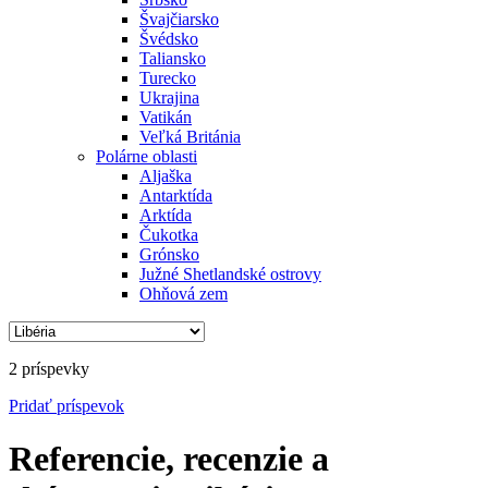
Švajčiarsko
Švédsko
Taliansko
Turecko
Ukrajina
Vatikán
Veľká Británia
Polárne oblasti
Aljaška
Antarktída
Arktída
Čukotka
Grónsko
Južné Shetlandské ostrovy
Ohňová zem
2 príspevky
Pridať
príspevok
Referencie, recenzie a