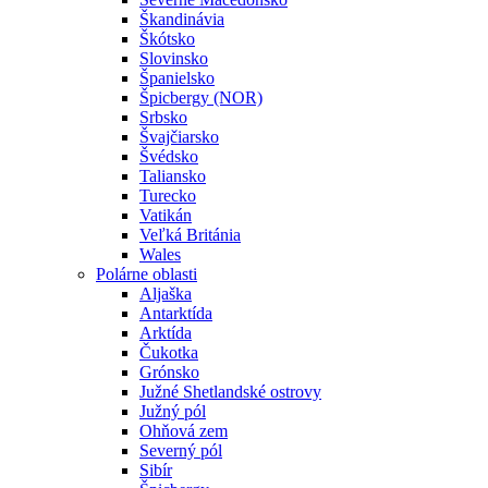
Škandinávia
Škótsko
Slovinsko
Španielsko
Špicbergy (NOR)
Srbsko
Švajčiarsko
Švédsko
Taliansko
Turecko
Vatikán
Veľká Británia
Wales
Polárne oblasti
Aljaška
Antarktída
Arktída
Čukotka
Grónsko
Južné Shetlandské ostrovy
Južný pól
Ohňová zem
Severný pól
Sibír