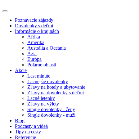
Poznávacie zájazdy
Dovolenky s deťmi
Informácie o krajinách
Afrika
Amerika
Austrália a Oceánia
Ázia
Európa
Polárne oblasti
Akcie
Last minute
Lacnejšie dovolenky
Zľavy na hotely a ubytovanie
Zľavy na dovolenky s deťmi
Lacné letenky
Zľavy na výlety
Single dovolenky - ženy
Single dovolenky - muži
Blog
Podcasty a videá
Tipy na cesty
Referencie