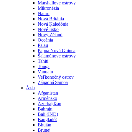
Marshallove ostrovy
Mikronézia
Nauru
Nová Británia
Nová Kaledónia
Nové Írsko
Nový Zéland
Oceánia
Palau
Papua Nová Guinea
Šalamúnove ostrovy
Tahiti
Tonga
Vanuatu
Veľkonočný ostrov
Západná Samoa
Ázia
Afganistan
Arménsko
Azerbajdžan
Bahrajn
Bali (IND)
Bangladéš
Bhután
Brunej