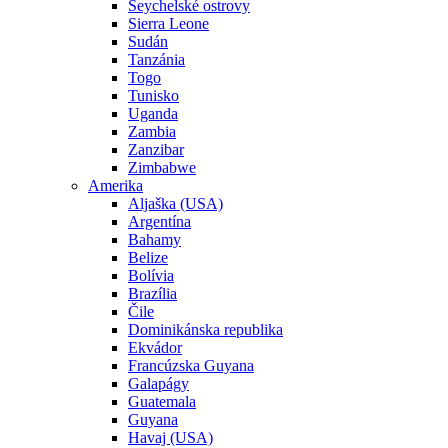
Seychelské ostrovy
Sierra Leone
Sudán
Tanzánia
Togo
Tunisko
Uganda
Zambia
Zanzibar
Zimbabwe
Amerika
Aljaška (USA)
Argentína
Bahamy
Belize
Bolívia
Brazília
Čile
Dominikánska republika
Ekvádor
Francúzska Guyana
Galapágy
Guatemala
Guyana
Havaj (USA)