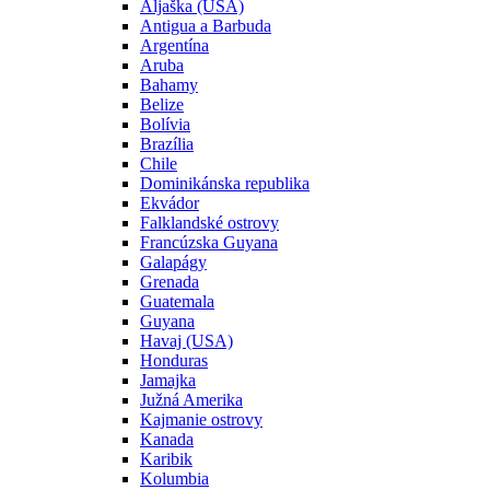
Aljaška (USA)
Antigua a Barbuda
Argentína
Aruba
Bahamy
Belize
Bolívia
Brazília
Chile
Dominikánska republika
Ekvádor
Falklandské ostrovy
Francúzska Guyana
Galapágy
Grenada
Guatemala
Guyana
Havaj (USA)
Honduras
Jamajka
Južná Amerika
Kajmanie ostrovy
Kanada
Karibik
Kolumbia