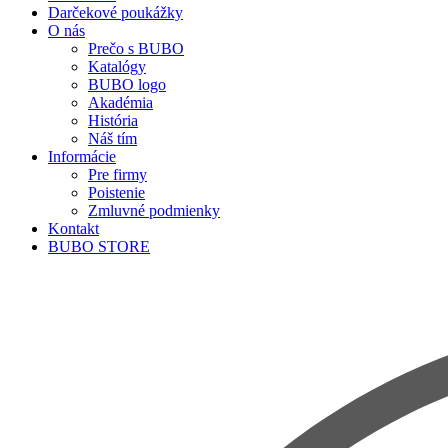
Darčekové poukážky
O nás
Prečo s BUBO
Katalógy
BUBO logo
Akadémia
História
Náš tím
Informácie
Pre firmy
Poistenie
Zmluvné podmienky
Kontakt
BUBO STORE