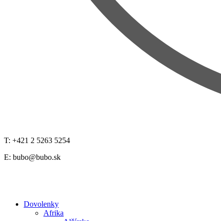
T: +421 2 5263 5254
E:
bubo@bubo.sk
Dovolenky
Afrika