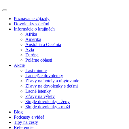
Poznávacie zájazdy
Dovolenky s deťmi
Informácie o krajinách
Afrika
Amerika
Austrália a Oceánia
Ázia
Európa
Polárne oblasti
Akcie
Last minute
Lacnejšie dovolenky
Zľavy na hotely a ubytovanie
Zľavy na dovolenky s deťmi
Lacné letenky
Zľavy na výlety
Single dovolenky - ženy
Single dovolenky - muži
Blog
Podcasty a videá
Tipy na cesty
Referencie