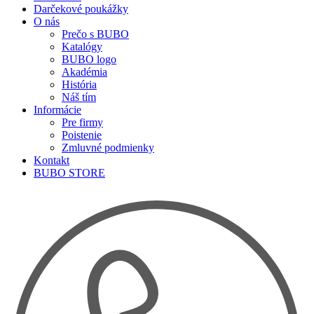
Darčekové poukážky
O nás
Prečo s BUBO
Katalógy
BUBO logo
Akadémia
História
Náš tím
Informácie
Pre firmy
Poistenie
Zmluvné podmienky
Kontakt
BUBO STORE