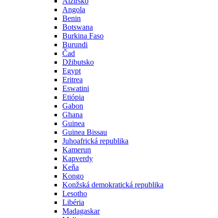
Alžírsko
Angola
Benin
Botswana
Burkina Faso
Burundi
Čad
Džibutsko
Egypt
Eritrea
Eswatini
Etiópia
Gabon
Ghana
Guinea
Guinea Bissau
Juhoafrická republika
Kamerun
Kapverdy
Keňa
Kongo
Konžská demokratická republika
Lesotho
Libéria
Madagaskar