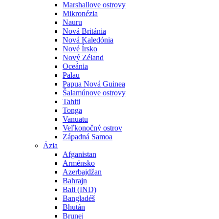
Marshallove ostrovy
Mikronézia
Nauru
Nová Británia
Nová Kaledónia
Nové Írsko
Nový Zéland
Oceánia
Palau
Papua Nová Guinea
Šalamúnove ostrovy
Tahiti
Tonga
Vanuatu
Veľkonočný ostrov
Západná Samoa
Ázia
Afganistan
Arménsko
Azerbajdžan
Bahrajn
Bali (IND)
Bangladéš
Bhután
Brunej