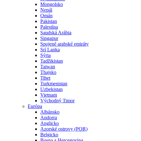
Mongolsko
Nepál
Omán
Pakistan
Palestína
Saudská Arábia
Singapur
Spojené arabské emiráty
Srí Lanka
Sýria
Tadžikistan
Taiwan
Thajsko
Tibet
Turkmenistan
Uzbekistan
Vietnam
Východný Timor
Európa
Albánsko
Andorra
Anglicko
Azorské ostrovy (POR)
Belgicko
Bosna a Hercegovina