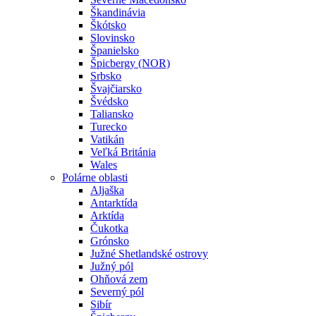
Škandinávia
Škótsko
Slovinsko
Španielsko
Špicbergy (NOR)
Srbsko
Švajčiarsko
Švédsko
Taliansko
Turecko
Vatikán
Veľká Británia
Wales
Polárne oblasti
Aljaška
Antarktída
Arktída
Čukotka
Grónsko
Južné Shetlandské ostrovy
Južný pól
Ohňová zem
Severný pól
Sibír