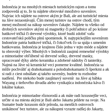
Indonézia je na mnohých miestach turistickým rajom a tomu
zodpovedá aj to, že tu nájdete obrovské množstvo suvenírov.
Najviac ich nájdete na ostrove akým je Bali, ale ani turistické miesta
na Jáve nezaostávajú. Čím menej turistov na ostrov chodí, tým
menej možností na nákup suvenírov čakajte. Nájdete tu všetko od
drobných suvenírov akými sú magnetky či pohľadnice až po krásne
batikové tričká či drevené výrobky, ktoré budú zdobiť vašu
cestovateľskú poličku plnú spomienok. K najtypickejším suvenírom
Indonézie patria batikové tričká, či čokoľvek čo sa spája s umením
batikovania. Indonézia je krajinou číslo jedna v tejto móde a nájdete
tu obrovský výber. Mnohých v Indonézii zaujmú remeselné výrobky
a mimoriadne obľúbené sú drevené sošky, drevené masky,
opracované dýky alebo keramika a zdobené nádoby či tanieriky.
Najmä na Jáve sú keramické veci pomerne kvalitné. Indonézia sa
môže pochváliť aj drahokamami a polodrahokamami či šperkmi a ak
si radi z ciest odnášate aj takéto suveníry, budete tu rozhodne
nadšení. Pre niekoho bude zaujímavý suvenír na Jáve aj bábka
Wayang z tieňového divadla alebo vynikajúca indonézska káva či
lokálne kakao.
Indonézia je mimoriadne rôznorodá a ak máte radi luxusnejšie veci,
určite si na miesta akými je Bali alebo Jakarta prídete na svoje. Na
Sumatre bude luxusom skôr príroda, na menších ostrovoch
unikátnosť bez turistov, ale za nákupmi vyrazte radšej do Jakarty,