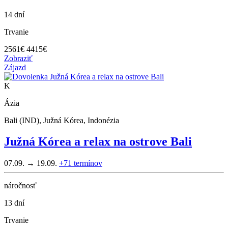
14 dní
Trvanie
2561
€
4415€
Zobraziť
Zájazd
K
Ázia
Bali (IND), Južná Kórea, Indonézia
Južná Kórea a relax na ostrove Bali
07.09. → 19.09.
+71
termínov
náročnosť
13 dní
Trvanie