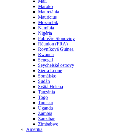
Mali
Maroko
Mauretánia
Maurícius
Mozambik
Namíbia
Nigéria
Pobrežie Slonoviny
Réunion (FRA)
Rovníková Guinea
Rwanda
Senegal
Seychelské ostrovy
Sierra Leone
Somálsko
Sudán
Svätá Helena
Tanzánia
Togo
Tunisko
Uganda
Zambia
Zanzibar
Zimbabwe
Amerika