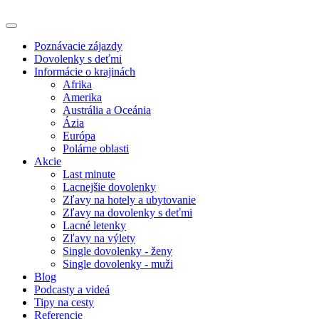
Poznávacie zájazdy
Dovolenky s deťmi
Informácie o krajinách
Afrika
Amerika
Austrália a Oceánia
Ázia
Európa
Polárne oblasti
Akcie
Last minute
Lacnejšie dovolenky
Zľavy na hotely a ubytovanie
Zľavy na dovolenky s deťmi
Lacné letenky
Zľavy na výlety
Single dovolenky - ženy
Single dovolenky - muži
Blog
Podcasty a videá
Tipy na cesty
Referencie