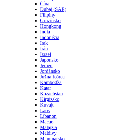
Čína
Dubaj (SAE)
Filipíny
Gruzínsko
Hongkong
India
Indonézia
Irak
Irán
Izrael
Japonsko
Jemen
Jordánsko
Južná Kórea
Kambodža
Katar
Kazachstan
Kirgizsko
Kuvajt
Laos
Libanon
Macao
Malajzia
Maldivy
Mjanmarsko