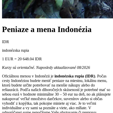
Peniaze a mena
Indonézia
IDR
indonézska rupia
1 EUR = 20 648.04 IDR
Kurzy sú orientačné. Naposledy aktualizované 08/2026
Oficiálnou menou v Indonézii je
indonézska rupia (IDR)
. Počas
cesty Indonéziou budete meniť peniaze na miestnu, lokálnu menu,
ktorú budete určite potrebovať na menšie nákupy alebo do
reštaurácii. Podľa našich dlhoročných skúseností je potrebné mať so
sebou eurá v hodnote minimálne 30 – 50 eur na deň, no ak plánujete
nakupovať veľké množstvo darčekov, suvenírov alebo si občas
vyhodiť z kopýtka, tak pokojne miniete aj viac. Je to veľmi
individuálne a vy sami sa poznáte a viete, ako míňate. V
odporúčanej sume nepočítame Vaše ubytovanie či prepravu.