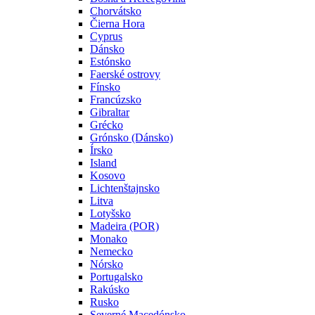
Chorvátsko
Čierna Hora
Cyprus
Dánsko
Estónsko
Faerské ostrovy
Fínsko
Francúzsko
Gibraltar
Grécko
Grónsko (Dánsko)
Írsko
Island
Kosovo
Lichtenštajnsko
Litva
Lotyšsko
Madeira (POR)
Monako
Nemecko
Nórsko
Portugalsko
Rakúsko
Rusko
Severné Macedónsko