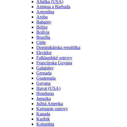
Aljaška (USA)
Antigua a Barbuda
Argentína
Aruba
Bahamy
Belize
Bolívia
Brazília
Chile
Dominikánska republika
Ekvádor
Falklandské ostrovy
Francúzska Guyana
Galapágy
Grenada
Guatemala
Guyana
Havaj (USA)
Honduras
Jamajka
Južná Amerika
Kajmanie ostrovy
Kanada
Karibik
Kolumbia