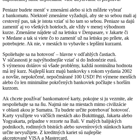
Peniaze budete meniť v zmenárni alebo si ich môžete vybrať
z bankomatu. Niektoré zmenárne vyžadujú, aby ste so sebou mali aj
cestovný pas, tak je istota vziať si ho tam so sebou. Peniaze sa dajú
zameniť aj vo všetkých hoteloch, ale vždy v menej výhodnom
kurze. Zmenárne nájdete už na letisku v Denpasare, v Jakarte či
v Medane a tak si viete čo to zameniť už na letisku po prílete, ak
potrebujete. Ak nie, v mestách to vybavíte s lepšími kurzami.
Spoliehajte sa na hotovosť – hlavne v odľahlých častiach.
V súčasnosti je najvýhodnejšie vziať si do Indonézie eurá.
S výmenou dolárov sú všade problémy, každá nominálna hodnota
má iný kurz. Najlepší kurz majú bankovky s rokom vydania 2002
a novšie, nepokrčené, nepočmárané 100 USD! Pri výmene menších
alebo čo len minimálne pokrčených bankoviek počítajte s horším
kurzom.
Ak chcete používať bankomatové karty, pokojne si ju vezmite, ale
nespoliehajte sa na ňu. Najmä nie na miestach mimo civilizácie
v oblasti akou je Sumatra. Tu budete určite potrebovať hotovosť.
Karty využijete vo väčších mestách ako Bukittinggi, Jakarta alebo
Yogyakarta, prípadne v rezorte na Bali. V malých balijských
podnikoch, rodinných bistrách alebo suvenírových stánkoch kartu
určite nevyužijete. Z kreditných kariet sú najlepšie
akceptované VISA a Mastercard.