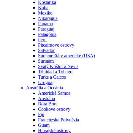
Kostarika
Kuba
Mexiko
Nikaragua
Panama
Paraguaj
Patagónia
Peru
Pitcairnove ostrovy
Salvador
Spojené štáty americké (USA)
Surinam
Svätý Krištof a Nevis
Trinidad a Tobago
Turks a Caicos
Uruguaj
Austrália a Oceánia
Americká Samoa
Austrália
Bora Bora
Cookove ostrovy
Fiji
Francúzska Polynézia
Guam
Havajské ostrovy