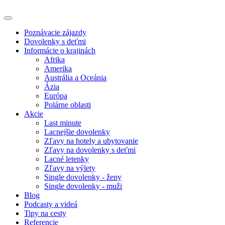
Poznávacie zájazdy
Dovolenky s deťmi
Informácie o krajinách
Afrika
Amerika
Austrália a Oceánia
Ázia
Európa
Polárne oblasti
Akcie
Last minute
Lacnejšie dovolenky
Zľavy na hotely a ubytovanie
Zľavy na dovolenky s deťmi
Lacné letenky
Zľavy na výlety
Single dovolenky - ženy
Single dovolenky - muži
Blog
Podcasty a videá
Tipy na cesty
Referencie