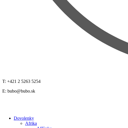
T: +421 2 5263 5254
E:
bubo@bubo.sk
Dovolenky
Afrika