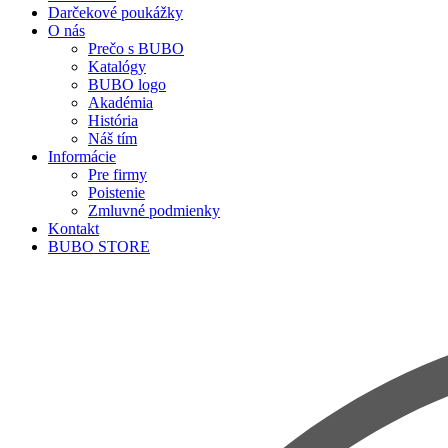
Darčekové poukážky
O nás
Prečo s BUBO
Katalógy
BUBO logo
Akadémia
História
Náš tím
Informácie
Pre firmy
Poistenie
Zmluvné podmienky
Kontakt
BUBO STORE