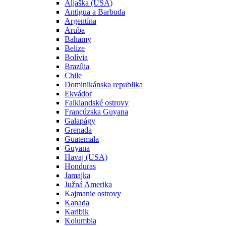
Aljaška (USA)
Antigua a Barbuda
Argentína
Aruba
Bahamy
Belize
Bolívia
Brazília
Chile
Dominikánska republika
Ekvádor
Falklandské ostrovy
Francúzska Guyana
Galapágy
Grenada
Guatemala
Guyana
Havaj (USA)
Honduras
Jamajka
Južná Amerika
Kajmanie ostrovy
Kanada
Karibik
Kolumbia