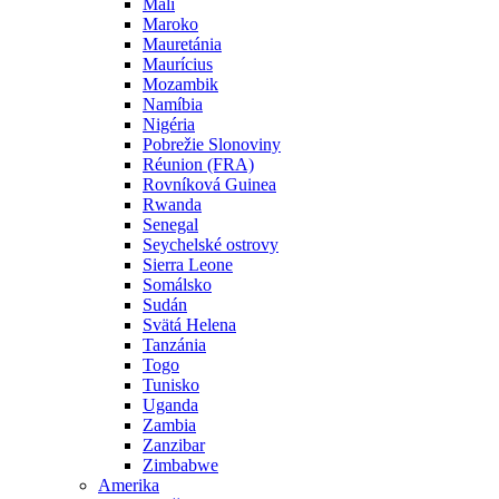
Mali
Maroko
Mauretánia
Maurícius
Mozambik
Namíbia
Nigéria
Pobrežie Slonoviny
Réunion (FRA)
Rovníková Guinea
Rwanda
Senegal
Seychelské ostrovy
Sierra Leone
Somálsko
Sudán
Svätá Helena
Tanzánia
Togo
Tunisko
Uganda
Zambia
Zanzibar
Zimbabwe
Amerika