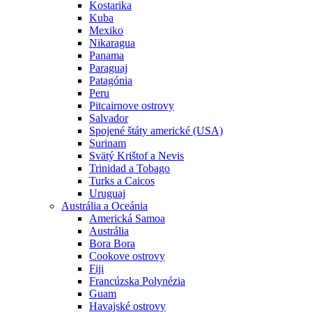
Kostarika
Kuba
Mexiko
Nikaragua
Panama
Paraguaj
Patagónia
Peru
Pitcairnove ostrovy
Salvador
Spojené štáty americké (USA)
Surinam
Svätý Krištof a Nevis
Trinidad a Tobago
Turks a Caicos
Uruguaj
Austrália a Oceánia
Americká Samoa
Austrália
Bora Bora
Cookove ostrovy
Fiji
Francúzska Polynézia
Guam
Havajské ostrovy