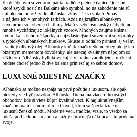
K obľúbeným suvenírom patria tradičné pletené čapice Qeleshe,
ktoré zvykli nosiť na Balkáne ako symbol, no na zahodenie nie sú
ani pletené ponožky do albánskej zimy. Tie sa volajú Pupas
a nájdete ich v mnohých farbách. Azda najkrajším albánskym
suvenírom sú koberce či kilimy. Majú v sebe osmanský nádych, no
mnohé vychádzajú z lokálnych vzorov. Mnohých zaujme krásna
keramika, strieborné šperky a najzvláštnejšími suvenírmi sú výrobky
z typických albánskych bunkrov. Skúste si odtiaľto priniesť aj veľmi
kvalitný olivový olej. Albánsky koňak značky Skanderbeg nie je len
bizarným mementom dovolenky, ale naozaj kvalitným nápojom so
zážitkom. Albánsky bylinkový čaj si v krajine zamilujete a určite si
budete chcieť jedno či dve balenia priniesť aj so sebou domov.
LUXUSNÉ MIESTNE ZNAČKY
Albánsko sa možno nespája na prvé počutie s luxusom, ale opak
niekedy vie byť pravdou. Albánska Tirana má viacero luxusných
obchodov, kde si viete kúpiť kvalitné veci. K najlukratívnejším
značkám na miestnom trhu je Coveti, ktorá sa špecializuje na
luxusnú ženskú módu. Moderné veci, tradície, vízie, to všetko sa
mieša pod jednou strechou a každý náročnejší nákupca si tu príde na
svoje.