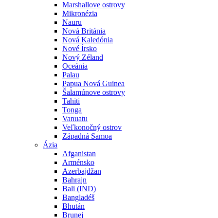
Marshallove ostrovy
Mikronézia
Nauru
Nová Británia
Nová Kaledónia
Nové Írsko
Nový Zéland
Oceánia
Palau
Papua Nová Guinea
Šalamúnove ostrovy
Tahiti
Tonga
Vanuatu
Veľkonočný ostrov
Západná Samoa
Ázia
Afganistan
Arménsko
Azerbajdžan
Bahrajn
Bali (IND)
Bangladéš
Bhután
Brunej