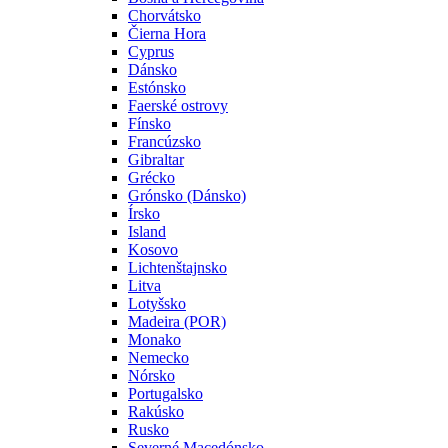
Chorvátsko
Čierna Hora
Cyprus
Dánsko
Estónsko
Faerské ostrovy
Fínsko
Francúzsko
Gibraltar
Grécko
Grónsko (Dánsko)
Írsko
Island
Kosovo
Lichtenštajnsko
Litva
Lotyšsko
Madeira (POR)
Monako
Nemecko
Nórsko
Portugalsko
Rakúsko
Rusko
Severné Macedónsko