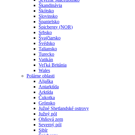
Škandinávia
Škótsko
Slovinsko
Španielsko
Špicbergy (NOR)
Srbsko
Švajčiarsko
Švédsko
Taliansko
Turecko
Vatikán
Veľká Británia
Wales
Polárne oblasti
Aljaška
Antarktída
Arktída
Čukotka
Grónsko
Južné Shetlandské ostrovy
Južný pól
Ohňová zem
Severný pól
Sibír