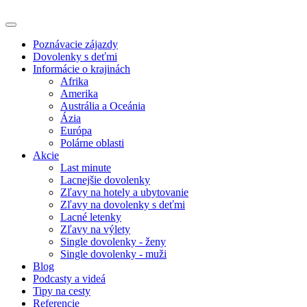
Poznávacie zájazdy
Dovolenky s deťmi
Informácie o krajinách
Afrika
Amerika
Austrália a Oceánia
Ázia
Európa
Polárne oblasti
Akcie
Last minute
Lacnejšie dovolenky
Zľavy na hotely a ubytovanie
Zľavy na dovolenky s deťmi
Lacné letenky
Zľavy na výlety
Single dovolenky - ženy
Single dovolenky - muži
Blog
Podcasty a videá
Tipy na cesty
Referencie