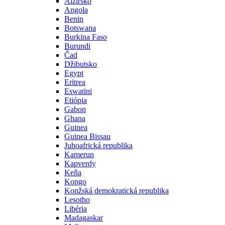
Alžírsko
Angola
Benin
Botswana
Burkina Faso
Burundi
Čad
Džibutsko
Egypt
Eritrea
Eswatini
Etiópia
Gabon
Ghana
Guinea
Guinea Bissau
Juhoafrická republika
Kamerun
Kapverdy
Keňa
Kongo
Konžská demokratická republika
Lesotho
Libéria
Madagaskar