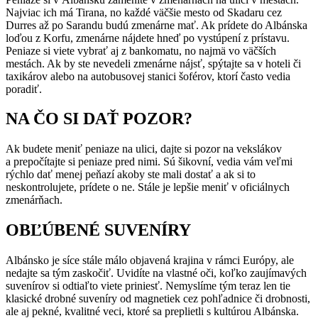
Najviac ich má Tirana, no každé väčšie mesto od Skadaru cez
Durres až po Sarandu budú zmenárne mať. Ak prídete do Albánska
loďou z Korfu, zmenárne nájdete hneď po vystúpení z prístavu.
Peniaze si viete vybrať aj z bankomatu, no najmä vo väčších
mestách. Ak by ste nevedeli zmenárne nájsť, spýtajte sa v hoteli či
taxikárov alebo na autobusovej stanici šoférov, ktorí často vedia
poradiť.
NA ČO SI DAŤ POZOR?
Ak budete meniť peniaze na ulici, dajte si pozor na vekslákov
a prepočítajte si peniaze pred nimi. Sú šikovní, vedia vám veľmi
rýchlo dať menej peňazí akoby ste mali dostať a ak si to
neskontrolujete, prídete o ne. Stále je lepšie meniť v oficiálnych
zmenárňach.
OBĽÚBENÉ SUVENÍRY
Albánsko je síce stále málo objavená krajina v rámci Európy, ale
nedajte sa tým zaskočiť. Uvidíte na vlastné oči, koľko zaujímavých
suvenírov si odtiaľto viete priniesť. Nemyslíme tým teraz len tie
klasické drobné suveníry od magnetiek cez pohľadnice či drobnosti,
ale aj pekné, kvalitné veci, ktoré sa preplietli s kultúrou Albánska.