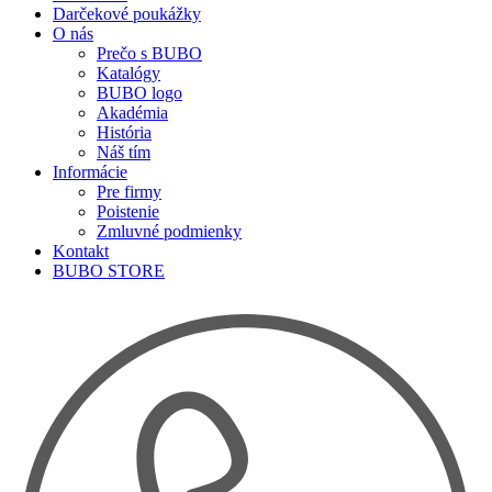
Darčekové poukážky
O nás
Prečo s BUBO
Katalógy
BUBO logo
Akadémia
História
Náš tím
Informácie
Pre firmy
Poistenie
Zmluvné podmienky
Kontakt
BUBO STORE