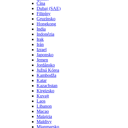
Čína
Dubaj (SAE)
Filipíny
Gruzínsko
Hongkong
India
Indonézia
Irak
Irán
Izrael
Japonsko
Jemen
Jordánsko
Južná Kórea
Kambodža
Katar
Kazachstan
Kirgizsko
Kuvajt
Laos
Libanon
Macao
Malajzia
Maldivy
Mjanmarsko