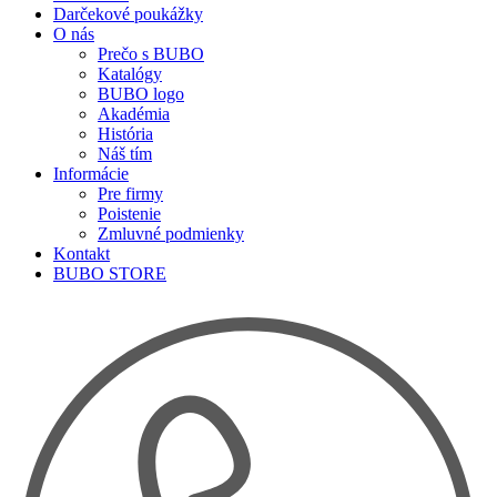
Darčekové poukážky
O nás
Prečo s BUBO
Katalógy
BUBO logo
Akadémia
História
Náš tím
Informácie
Pre firmy
Poistenie
Zmluvné podmienky
Kontakt
BUBO STORE