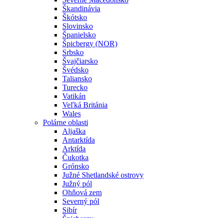
Škandinávia
Škótsko
Slovinsko
Španielsko
Špicbergy (NOR)
Srbsko
Švajčiarsko
Švédsko
Taliansko
Turecko
Vatikán
Veľká Británia
Wales
Polárne oblasti
Aljaška
Antarktída
Arktída
Čukotka
Grónsko
Južné Shetlandské ostrovy
Južný pól
Ohňová zem
Severný pól
Sibír