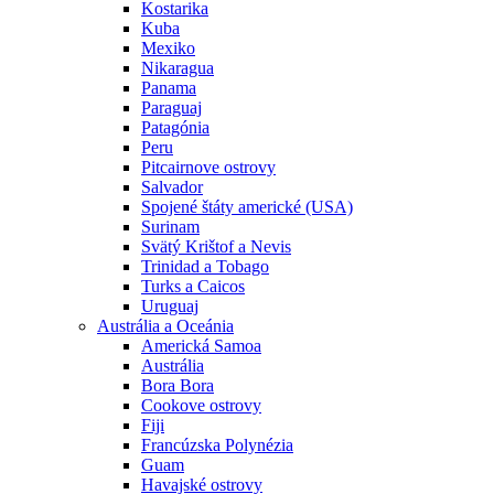
Kostarika
Kuba
Mexiko
Nikaragua
Panama
Paraguaj
Patagónia
Peru
Pitcairnove ostrovy
Salvador
Spojené štáty americké (USA)
Surinam
Svätý Krištof a Nevis
Trinidad a Tobago
Turks a Caicos
Uruguaj
Austrália a Oceánia
Americká Samoa
Austrália
Bora Bora
Cookove ostrovy
Fiji
Francúzska Polynézia
Guam
Havajské ostrovy