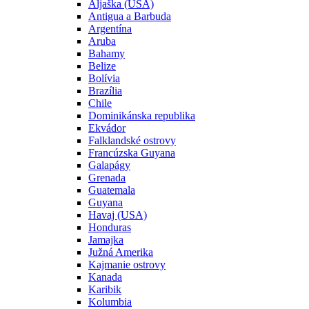
Aljaška (USA)
Antigua a Barbuda
Argentína
Aruba
Bahamy
Belize
Bolívia
Brazília
Chile
Dominikánska republika
Ekvádor
Falklandské ostrovy
Francúzska Guyana
Galapágy
Grenada
Guatemala
Guyana
Havaj (USA)
Honduras
Jamajka
Južná Amerika
Kajmanie ostrovy
Kanada
Karibik
Kolumbia