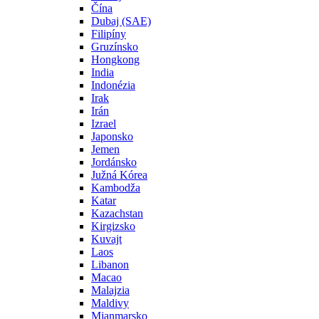
Čína
Dubaj (SAE)
Filipíny
Gruzínsko
Hongkong
India
Indonézia
Irak
Irán
Izrael
Japonsko
Jemen
Jordánsko
Južná Kórea
Kambodža
Katar
Kazachstan
Kirgizsko
Kuvajt
Laos
Libanon
Macao
Malajzia
Maldivy
Mjanmarsko