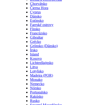
Chorvátsko
Čierna Hora
Cyprus
Dánsko
Estónsko
Faerské ostrovy
Fínsko
Francúzsko
Gibraltar
Grécko
Grónsko (Dánsko)
Írsko
Island
Kosovo
Lichtenštajnsko
Litva
Lotyšsko
Madeira (POR)
Monako
Nemecko
Nórsko
Portugalsko
Rakúsko
Rusko
Severné Macedónsko