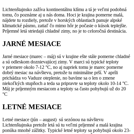
Lichtenštajnsko zažíva kontinentálnu klímu a tá je veľmi podobná
tomu, čo poznáme aj u nás doma. Hoci je krajina pomerne malá,
nájdete tu rozdiely, pretože v horských oblastiach panuje alpské
klimatické pásmo, zatiaľ čo mimo hôr je počasie o kúsok teplejšie.
Príjemné letá striedajú chladné zimy, no je to celoročná destinácia.
JARNÉ MESIACE
Jarné mesiace (marec – máj) sú v krajine ešte stále pomerne chladné
a sú odleskom doznievajúcej zimy. V marci sú typické teploty
v priemere okolo 7-12 °C, no aj napriek tomu je marec pomerne
dobrý mesiac na návštevu, pretože tu minimálne prší. V apríli
prichádza vo Vaduze oteplenie, no bavíme sa o len o zmene
niekoľkých stupňoch a teda sa pripravte sa teploty okolo 10-14 °C.
Máj je príjemným mesiacom a teploty sa často pohybujú už do 20
°C
LETNÉ MESIACE
Letné mesiace (jún – august) sú sezónou na návštevu
Lichtenštajnska pretože letá sú tu veľmi príjemné a malá krajina
ponúka mnohé zážitky. Typické letné teploty sa pohybujú okolo 23-