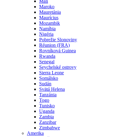
Mali
Maroko
Mauretánia
Maurícius
Mozambik
Namíbia
Nigéria
Pobrežie Slonoviny
Réunion (FRA)
Rovníková Guinea
Rwanda
Senegal
Seychelské ostrovy
Sierra Leone
Somálsko
Sudán
Svätá Helena
Tanzánia
Togo
Tunisko
Uganda
Zambia
Zanzibar
Zimbabwe
Amerika