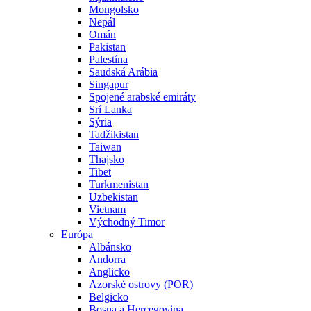
Mongolsko
Nepál
Omán
Pakistan
Palestína
Saudská Arábia
Singapur
Spojené arabské emiráty
Srí Lanka
Sýria
Tadžikistan
Taiwan
Thajsko
Tibet
Turkmenistan
Uzbekistan
Vietnam
Východný Timor
Európa
Albánsko
Andorra
Anglicko
Azorské ostrovy (POR)
Belgicko
Bosna a Hercegovina