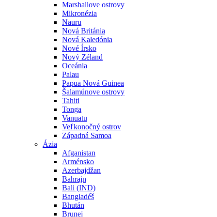
Marshallove ostrovy
Mikronézia
Nauru
Nová Británia
Nová Kaledónia
Nové Írsko
Nový Zéland
Oceánia
Palau
Papua Nová Guinea
Šalamúnove ostrovy
Tahiti
Tonga
Vanuatu
Veľkonočný ostrov
Západná Samoa
Ázia
Afganistan
Arménsko
Azerbajdžan
Bahrajn
Bali (IND)
Bangladéš
Bhután
Brunej