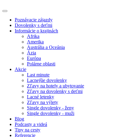
Poznávacie zájazdy
Dovolenky s deťmi
Informácie o krajinách
Afrika
Amerika
Austrália a Oceánia
Ázia
Európa
Polárne oblasti
Akcie
Last minute
Lacnejšie dovolenky
Zľavy na hotely a ubytovanie
Zľavy na dovolenky s deťmi
Lacné letenky
Zľavy na výlety
Single dovolenky - ženy
Single dovolenky - muži
Blog
Podcasty a videá
Tipy na cesty
Referencie