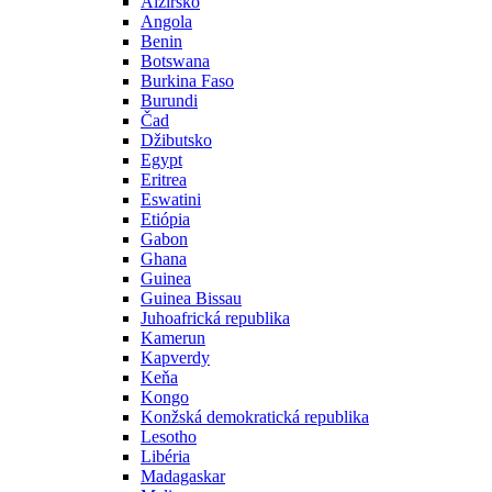
Alžírsko
Angola
Benin
Botswana
Burkina Faso
Burundi
Čad
Džibutsko
Egypt
Eritrea
Eswatini
Etiópia
Gabon
Ghana
Guinea
Guinea Bissau
Juhoafrická republika
Kamerun
Kapverdy
Keňa
Kongo
Konžská demokratická republika
Lesotho
Libéria
Madagaskar