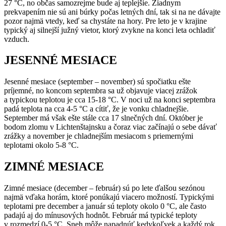
27 °C, no občas samozrejme bude aj teplejšie. Žiadnym
prekvapením nie sú ani búrky počas letných dní, tak si na ne dávajte
pozor najmä vtedy, keď sa chystáte na hory. Pre leto je v krajine
typický aj silnejší južný vietor, ktorý zvykne na konci leta ochladiť
vzduch.
JESENNÉ MESIACE
Jesenné mesiace (september – november) sú spočiatku ešte
príjemné, no koncom septembra sa už objavuje viacej zrážok
a typickou teplotou je cca 15-18 °C. V noci už na konci septembra
padá teplota na cca 4-5 °C a cítiť, že je vonku chladnejšie.
September má však ešte stále cca 17 slnečných dní. Október je
bodom zlomu v Lichtenštajnsku a čoraz viac začínajú o sebe dávať
zrážky a november je chladnejším mesiacom s priemernými
teplotami okolo 5-8 °C.
ZIMNÉ MESIACE
Zimné mesiace (december – február) sú po lete ďalšou sezónou
najmä vďaka horám, ktoré ponúkajú viacero možností. Typickými
teplotami pre december a január sú teploty okolo 0 °C, ale často
padajú aj do mínusových hodnôt. Február má typické teploty
v rozmedzí 0-5 °C. Sneh môže napadnúť kedykoľvek a každý rok